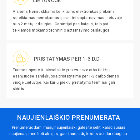
LIETUVOJE
Visiems treniruokliams bei kitoms elektronikos prekėms
suteikiamas nemokamas garantinis aptarnavimas Lietuvoje
nuo 2 metų ir daugiau. Garantijai pasibaigus, taip pat
teikiamos mokamo techninio aptarnavimo paslaugos.
PRISTATYMAS PER 1-3 D.D.
Turimas sporto ir laisvalaikio prekes savo arba tiekėjų
esančiuose sandėliuose pristatysime per 1-3 darbo dienas
visoje Lietuvoje. Kai kurių prekių pristatymo terminai gali
skirtis.
NAUJIENLAIŠKIO PRENUMERATA
Prenumeruodami mūsų naujienlaiškį galėsite sekti karščiausias
naujienas, medžioti akcijas, gauti nuolaidų kodus bei dar daugiau.