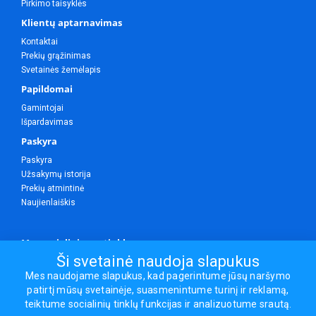
Pirkimo taisyklės
Klientų aptarnavimas
Kontaktai
Prekių grąžinimas
Svetainės žemėlapis
Papildomai
Gamintojai
Išpardavimas
Paskyra
Paskyra
Užsakymų istorija
Prekių atmintinė
Naujienlaiškis
Mes socialiniuose tinkluose
Ši svetainė naudoja slapukus
Mes naudojame slapukus, kad pagerintume jūsų naršymo
patirtį mūsų svetainėje, suasmenintume turinį ir reklamą,
Visos teisės saugomos.
teiktume socialinių tinklų funkcijas ir analizuotume srautą.
Sporto ir laisvalaikio prekės, maisto papildai - erasportas.lt © 2026