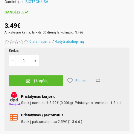
Gamintojas:
BIOTECH USA
SANDĖLYJE
3.49€
Ankstesnė kaina, taikyta 30 dienų laikotarpiu: 3.49€
0 atsiliepimai
/
Rašyti atsiliepimą
Kiekis
Patinka
Į krepšelį
Pristatymas kurjeriu
Gauk į namus už 3.99€ (0.00kg). Pristatymo terminas: 1-3 d.d.
Pristatymas į paštomatus
Gauk į paštomatą nuo 2.59€ (1-3 d.d.)