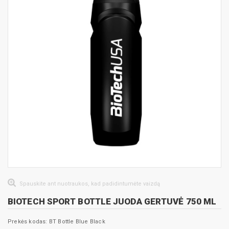
Spauskite ant nuotraukos, kad padidintumėte vaizdą
BIOTECH SPORT BOTTLE JUODA GERTUVĖ 750 ML
Prekės kodas: BT Bottle Blue Black