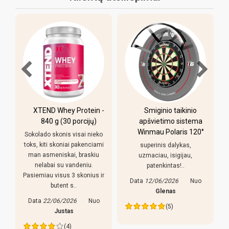
XTEND Whey Protein -
Smiginio taikinio
u
840 g (30 porcijų)
apšvietimo sistema
Winmau Polaris 120°
Sokolado skonis visai nieko
toks, kiti skoniai pakenciami
superinis dalykas,
man asmeniskai, braskiu
uzmaciau, isigijau,
nelabai su vandeniu.
patenkintas!..
Pasiemiau visus 3 skonius ir
Data
12/06/2026
Nuo
butent s..
s
Glenas
Data
22/06/2026
Nuo
(5)
Justas
(4)