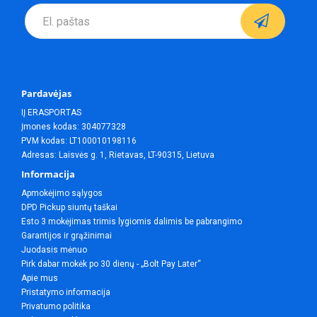
Pardavėjas
IĮ ERASPORTAS
Įmones kodas: 304077328
PVM kodas: LT100010198116
Adresas: Laisvės g. 1, Rietavas, LT-90315, Lietuva
Informacija
Apmokėjimo sąlygos
DPD Pickup siuntų taškai
Esto 3 mokėjimas trimis lygiomis dalimis be pabrangimo
Garantijos ir grąžinimai
Juodasis mėnuo
Pirk dabar mokėk po 30 dienų - „Bolt Pay Later“
Apie mus
Pristatymo informacija
Privatumo politika