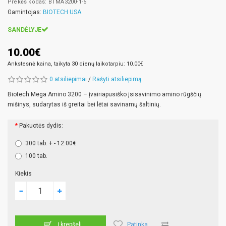
Prekės kodas: BTMA3200-1-5
Gamintojas:
BIOTECH USA
SANDĖLYJE
10.00€
Ankstesnė kaina, taikyta 30 dienų laikotarpiu: 10.00€
0 atsiliepimai
/
Rašyti atsiliepimą
Biotech Mega Amino 3200 – įvairiapusiško įsisavinimo amino rūgščių
mišinys, sudarytas iš greitai bei lėtai savinamų šaltinių.
Pakuotės dydis:
300 tab. + - 12.00€
100 tab.
Kiekis
Patinka
Į krepšelį