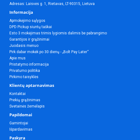
Adresas: Laisvės g. 1, Rietavas, LT-90315, Lietuva
Informacija
Apmokėjimo sąlygos
DPD Pickup siuntų taškai
Esto 3 mokėjimas trimis lygiomis dalimis be pabrangimo
Garantijos ir grąžinimai
Juodasis mėnuo
Pirk dabar mokėk po 30 dienų - „Bolt Pay Later“
Apie mus
Pristatymo informacija
Privatumo politika
Pirkimo taisyklės
Klientų aptarnavimas
Kontaktai
Prekių grąžinimas
Svetainės žemėlapis
Papildomai
Gamintojai
Išpardavimas
Paskyra