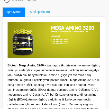
Aprašymas
Atsiliepimai (0)
Biotech Mega Amino 3200
– įvairiapusiško įsisavinimo amino rūgščių
mišinys, sudarytas iš greitai bei lėtai savinamų šaltinių. Amino rūgštys
yra - statybiniai baltymų blokai. Amino rūgštys yra svarbios naujų
raumenų augimui ir atsistatymui po treniruočių. Mega Amino 3200 turi
pilną amino rūgščių spektrą ir yra sukurtos taip, kad apjungtų visas
esmines amino rūgštis (EAA), dalinai esmines amino rūgštimis (CAA),
neesmines amino rūgštis (UAA) bei išsišakojusios grandinės amino
rūgštis (BCAA). Amino rūgščių vartojimas iš karto po treniruotės
padeda išvengti raumenų katabolizmo (irimo). Raumenų augimo