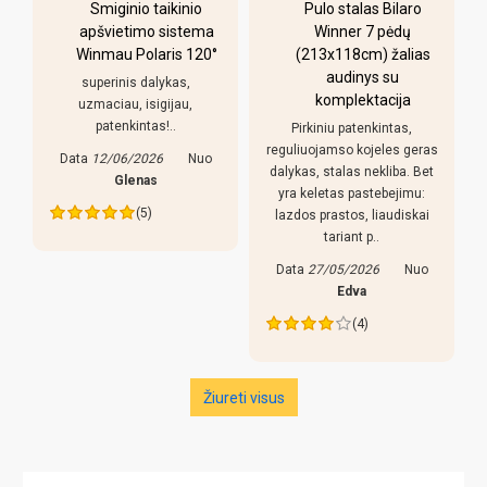
-
Smiginio taikinio
Pulo stalas Bilaro
apšvietimo sistema
Winner 7 pėdų
Winmau Polaris 120°
(213x118cm) žalias
o
audinys su
i
superinis dalykas,
komplektacija
uzmaciau, isigijau,
patenkintas!..
Pirkiniu patenkintas,
r
reguliuojamso kojeles geras
Data
12/06/2026
Nuo
dalykas, stalas nekliba. Bet
Glenas
yra keletas pastebejimu:
(5)
lazdos prastos, liaudiskai
tariant p..
Data
27/05/2026
Nuo
Edva
(4)
Žiureti visus