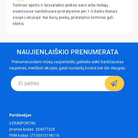
Turimas sporto ir laisvalaikio prekes savo arba tiekėjų
esančiuose sandėliuose pristatysime per 1-3 darbo dienas
visoje Lietuvoje. Kai kurių prekių pristatymo terminai gali
skirtis.
NAUJIENLAIŠKIO PRENUMERATA
Prenumeruodami mūsų naujienlaiškį galėsite sekti karščiausias
naujienas, medžioti akcijas, gauti nuolaidų kodus bei dar daugiau.
Pardavėjas
IĮ ERASPORTAS
Įmones kodas: 304077328
PVM kodas: LT100010198116