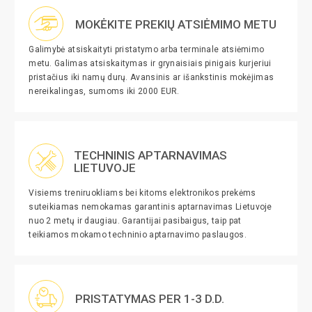
MOKĖKITE PREKIŲ ATSIĖMIMO METU
Galimybė atsiskaityti pristatymo arba terminale atsiėmimo
metu. Galimas atsiskaitymas ir grynaisiais pinigais kurjeriui
pristačius iki namų durų. Avansinis ar išankstinis mokėjimas
nereikalingas, sumoms iki 2000 EUR.
TECHNINIS APTARNAVIMAS
LIETUVOJE
Visiems treniruokliams bei kitoms elektronikos prekėms
suteikiamas nemokamas garantinis aptarnavimas Lietuvoje
nuo 2 metų ir daugiau. Garantijai pasibaigus, taip pat
teikiamos mokamo techninio aptarnavimo paslaugos.
PRISTATYMAS PER 1-3 D.D.