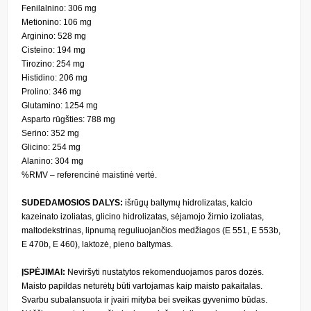
Fenilalnino: 306 mg
Metionino: 106 mg
Arginino: 528 mg
Cisteino: 194 mg
Tirozino: 254 mg
Histidino: 206 mg
Prolino: 346 mg
Glutamino: 1254 mg
Asparto rūgšties: 788 mg
Serino: 352 mg
Glicino: 254 mg
Alanino: 304 mg
%RMV – referencinė maistinė vertė.
SUDEDAMOSIOS DALYS:
išrūgų baltymų hidrolizatas, kalcio
kazeinato izoliatas, glicino hidrolizatas, sėjamojo žirnio izoliatas,
maltodekstrinas, lipnumą reguliuojančios medžiagos (E 551, E 553b,
E 470b, E 460), laktozė, pieno baltymas.
ĮSPĖJIMAI:
Neviršyti nustatytos rekomenduojamos paros dozės.
Maisto papildas neturėtų būti vartojamas kaip maisto pakaitalas.
Svarbu subalansuota ir įvairi mityba bei sveikas gyvenimo būdas.