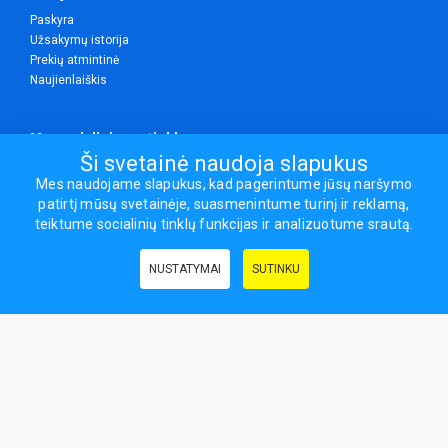
Paskyra
Užsakymų istorija
Prekių atmintinė
Naujienlaiškis
Mes socialiniuose tinkluose
Ši svetainė naudoja slapukus
Mes naudojame slapukus, kad pagerintume jūsų naršymo
patirtį mūsų svetainėje, suasmenintume turinį ir reklamą,
Visos teisės saugomos.
teiktume socialinių tinklų funkcijas ir analizuotume srautą.
Sporto ir laisvalaikio prekės, maisto papildai - erasportas.lt © 2026
NUSTATYMAI
SUTINKU
Naudingos nuorodos:
Prekės grožiui ir sveikatai
|
Civilinis draudimas