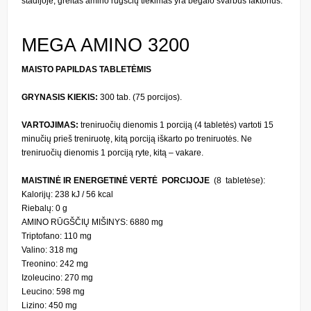
stadijoje, greitas amino rūgščių tiekimas yra begalo svarbus faktorius.
MEGA AMINO 3200
MAISTO PAPILDAS TABLETĖMIS
GRYNASIS KIEKIS:
300 tab. (75 porcijos).
VARTOJIMAS:
treniruočių dienomis 1 porciją (4 tabletės) vartoti 15
minučių prieš treniruotę, kitą porciją iškarto po treniruotės. Ne
treniruočių dienomis 1 porciją ryte, kitą – vakare.
MAISTINĖ IR ENERGETINĖ VERTĖ PORCIJOJE
(8 tabletėse):
Kalorijų: 238 kJ / 56 kcal
Riebalų: 0 g
AMINO RŪGŠČIŲ MIŠINYS: 6880 mg
Triptofano: 110 mg
Valino: 318 mg
Treonino: 242 mg
Izoleucino: 270 mg
Leucino: 598 mg
Lizino: 450 mg