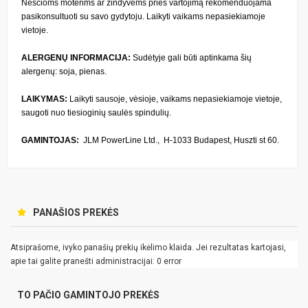
Nėščioms moterims ar žindyvėms prieš vartojimą rekomenduojama
pasikonsultuoti su savo gydytoju. Laikyti vaikams nepasiekiamoje
vietoje.
ALERGENŲ INFORMACIJA:
Sudėtyje gali būti aptinkama šių
alergenų: soja, pienas.
LAIKYMAS:
Laikyti sausoje, vėsioje, vaikams nepasiekiamoje vietoje,
saugoti nuo tiesioginių saulės spindulių.
GAMINTOJAS:
JLM PowerLine Ltd., H-1033 Budapest, Huszti st 60.
PANAŠIOS PREKĖS
Atsiprašome, ivyko panašių prekių ikėlimo klaida. Jei rezultatas kartojasi,
apie tai galite pranešti administracijai: 0 error
TO PAČIO GAMINTOJO PREKĖS