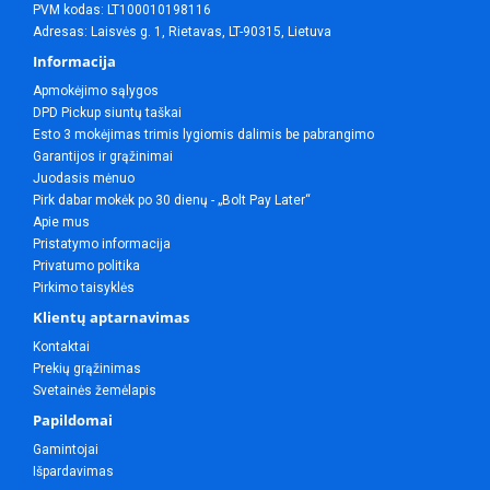
PVM kodas: LT100010198116
Adresas: Laisvės g. 1, Rietavas, LT-90315, Lietuva
Informacija
Apmokėjimo sąlygos
DPD Pickup siuntų taškai
Esto 3 mokėjimas trimis lygiomis dalimis be pabrangimo
Garantijos ir grąžinimai
Juodasis mėnuo
Pirk dabar mokėk po 30 dienų - „Bolt Pay Later“
Apie mus
Pristatymo informacija
Privatumo politika
Pirkimo taisyklės
Klientų aptarnavimas
Kontaktai
Prekių grąžinimas
Svetainės žemėlapis
Papildomai
Gamintojai
Išpardavimas