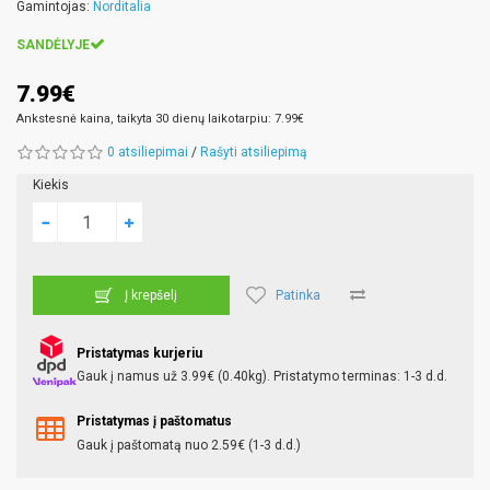
Gamintojas:
Norditalia
SANDĖLYJE
7.99€
Ankstesnė kaina, taikyta 30 dienų laikotarpiu: 7.99€
0 atsiliepimai
/
Rašyti atsiliepimą
Kiekis
Patinka
Į krepšelį
Pristatymas kurjeriu
Gauk į namus už 3.99€ (0.40kg). Pristatymo terminas: 1-3 d.d.
Pristatymas į paštomatus
Gauk į paštomatą nuo 2.59€ (1-3 d.d.)