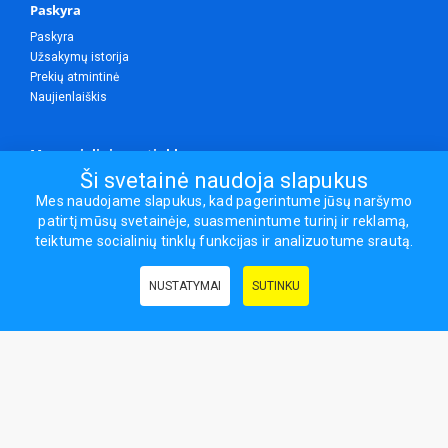
Paskyra
Paskyra
Užsakymų istorija
Prekių atmintinė
Naujienlaiškis
Mes socialiniuose tinkluose
Ši svetainė naudoja slapukus
Mes naudojame slapukus, kad pagerintume jūsų naršymo
patirtį mūsų svetainėje, suasmenintume turinį ir reklamą,
Visos teisės saugomos.
teiktume socialinių tinklų funkcijas ir analizuotume srautą.
Sporto ir laisvalaikio prekės, maisto papildai - erasportas.lt © 2026
NUSTATYMAI
SUTINKU
Naudingos nuorodos:
Prekės grožiui ir sveikatai
|
Civilinis draudimas