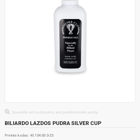
Spauskite ant nuotraukos, kad padidintumėte vaizdą
BILIARDO LAZDOS PUDRA SILVER CUP
Prekės kodas: 45.104.00.0-ZS