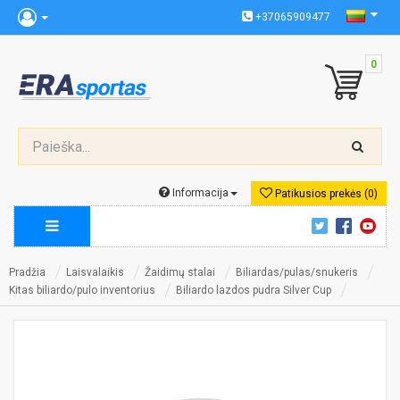
+37065909477
0
Informacija
Patikusios prekės (0)
Pradžia
Laisvalaikis
Žaidimų stalai
Biliardas/pulas/snukeris
Kitas biliardo/pulo inventorius
Biliardo lazdos pudra Silver Cup