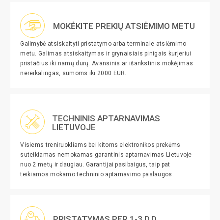
MOKĖKITE PREKIŲ ATSIĖMIMO METU
Galimybė atsiskaityti pristatymo arba terminale atsiėmimo
metu. Galimas atsiskaitymas ir grynaisiais pinigais kurjeriui
pristačius iki namų durų. Avansinis ar išankstinis mokėjimas
nereikalingas, sumoms iki 2000 EUR.
TECHNINIS APTARNAVIMAS
LIETUVOJE
Visiems treniruokliams bei kitoms elektronikos prekėms
suteikiamas nemokamas garantinis aptarnavimas Lietuvoje
nuo 2 metų ir daugiau. Garantijai pasibaigus, taip pat
teikiamos mokamo techninio aptarnavimo paslaugos.
PRISTATYMAS PER 1-3 D.D.