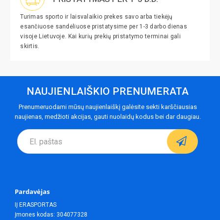
Turimas sporto ir laisvalaikio prekes savo arba tiekėjų
esančiuose sandėliuose pristatysime per 1-3 darbo dienas
visoje Lietuvoje. Kai kurių prekių pristatymo terminai gali
skirtis.
NAUJIENLAIŠKIO PRENUMERATA
Prenumeruodami mūsų naujienlaiškį galėsite sekti karščiausias
naujienas, medžioti akcijas, gauti nuolaidų kodus bei dar daugiau.
Pardavėjas
IĮ ERASPORTAS
Įmones kodas: 304077328