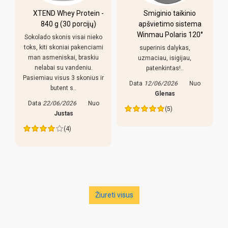
XTEND Whey Protein -
Smiginio taikinio
u
840 g (30 porcijų)
apšvietimo sistema
Winmau Polaris 120°
Sokolado skonis visai nieko
toks, kiti skoniai pakenciami
superinis dalykas,
man asmeniskai, braskiu
uzmaciau, isigijau,
nelabai su vandeniu.
patenkintas!..
Pasiemiau visus 3 skonius ir
Data
12/06/2026
Nuo
butent s..
s
Glenas
Data
22/06/2026
Nuo
(5)
Justas
(4)
Žiureti visus