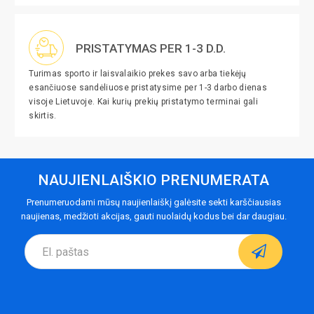
PRISTATYMAS PER 1-3 D.D.
Turimas sporto ir laisvalaikio prekes savo arba tiekėjų
esančiuose sandėliuose pristatysime per 1-3 darbo dienas
visoje Lietuvoje. Kai kurių prekių pristatymo terminai gali
skirtis.
NAUJIENLAIŠKIO PRENUMERATA
Prenumeruodami mūsų naujienlaiškį galėsite sekti karščiausias
naujienas, medžioti akcijas, gauti nuolaidų kodus bei dar daugiau.