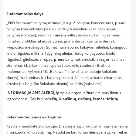
Sudedamosios dalys
„PhD Premium“ baltymų mišinys (išrūgų* baltymų koncentratas,
pieno
baltymų koncentratas (iš kurių 80% yra micelinis kazeinas),
sojos
baltymų izoliatas), vaškiniai
miežių
miltai, aukso rudos linų sėmenų
milteliai, tirštikliai (akacijos guma, guaro derva, ksantano derva),
kvapiosios medžiagos , Sumažinto riebumo kakavos milteliai, konjuguoti
linolo rūgšties milteliai [dygminų aliejus (daug konjuguotos linolo
rūgšties), gliukozės sirupas,
pieno
baltymai, emulsiklis (
sojos
lecitinas),
vitaminas E], L-karnitinas, spalva (burokėlių raudona {Braškių
malonumas, vyšnios) Tik „Bakewell“ ir aviečių bei baltojo šokolado
skonis}, kurkuminas (tik bananų skonio), žaliosios arbatos ekstraktas,
druska {tik belgiško šokolado skonio} saldiklis (sukralozė).
INFORMACIJA APIE ALERGIJĄ:
Apie alergenus žiūrėkite paryškintus
ingredientus. Gali būti
kviečių
,
kiaušinių
,
riešutų
,
žemės
riešutų
.
Rekomenduojamas vartojimas
Kasdien naudokite 2-3 porcijas Dietinių išrūgų, kad užtikrintumėte liekną
ir tonizuotą kūno sudėjimą. Naudokite bet kuriuo dienos metu, kai reikia