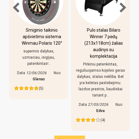
-
Smiginio taikinio
Pulo stalas Bilaro
apšvietimo sistema
Winner 7 pėdų
Winmau Polaris 120°
(213x118cm) žalias
o
audinys su
i
superinis dalykas,
komplektacija
uzmaciau, isigijau,
patenkintas!..
Pirkiniu patenkintas,
r
reguliuojamso kojeles geras
Data
12/06/2026
Nuo
dalykas, stalas nekliba. Bet
Glenas
yra keletas pastebejimu:
(5)
lazdos prastos, liaudiskai
tariant p..
Data
27/05/2026
Nuo
Edva
(4)