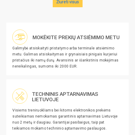
Žiureti visus
MOKĖKITE PREKIŲ ATSIĖMIMO METU
Galimybė atsiskaityti pristatymo arba terminale atsiėmimo
metu. Galimas atsiskaitymas ir grynaisiais pinigais kurjeriui
pristačius iki namų durų. Avansinis ar išankstinis mokėjimas
nereikalingas, sumoms iki 2000 EUR.
TECHNINIS APTARNAVIMAS
LIETUVOJE
Visiems treniruokliams bei kitoms elektronikos prekėms
suteikiamas nemokamas garantinis aptarnavimas Lietuvoje
nuo 2 metų ir daugiau. Garantijai pasibaigus, taip pat
teikiamos mokamo techninio aptarnavimo paslaugos.