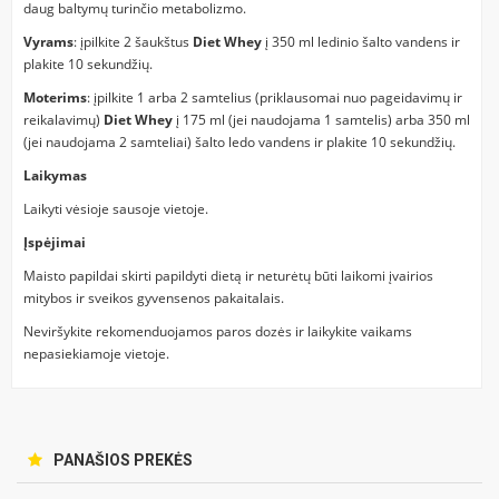
daug baltymų turinčio metabolizmo.
Vyrams
: įpilkite 2 šaukštus
Diet Whey
į 350 ml ledinio šalto vandens ir
plakite 10 sekundžių.
Moterims
: įpilkite 1 arba 2 samtelius (priklausomai nuo pageidavimų ir
reikalavimų)
Diet Whey
į 175 ml (jei naudojama 1 samtelis) arba 350 ml
(jei naudojama 2 samteliai) šalto ledo vandens ir plakite 10 sekundžių.
Laikymas
Laikyti vėsioje sausoje vietoje.
Įspėjimai
Maisto papildai skirti papildyti dietą ir neturėtų būti laikomi įvairios
mitybos ir sveikos gyvensenos pakaitalais.
Neviršykite rekomenduojamos paros dozės ir laikykite vaikams
nepasiekiamoje vietoje.
PANAŠIOS PREKĖS