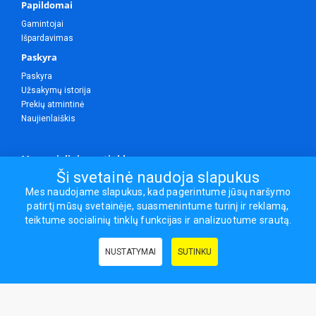
Papildomai
Gamintojai
Išpardavimas
Paskyra
Paskyra
Užsakymų istorija
Prekių atmintinė
Naujienlaiškis
Mes socialiniuose tinkluose
Ši svetainė naudoja slapukus
Mes naudojame slapukus, kad pagerintume jūsų naršymo
patirtį mūsų svetainėje, suasmenintume turinį ir reklamą,
Visos teisės saugomos.
teiktume socialinių tinklų funkcijas ir analizuotume srautą.
Sporto ir laisvalaikio prekės, maisto papildai - erasportas.lt © 2026
NUSTATYMAI
SUTINKU
Naudingos nuorodos:
Prekės grožiui ir sveikatai
|
Civilinis draudimas