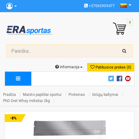
+37065909477
0
Informacija
Patikusios prekės (0)
Pradžia
Maisto papildai sportui
Proteinas
Išrūgų baltymai
PhD Diet Whey milteliai 2kg
-8%