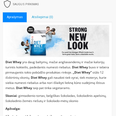
SAUGUS PIRKIMAS
Aprašymas
Atsiliepimai (0)
Diet Whey
yra daug baltymų, mažai angliavandenių ir mažai kalorijų
turintis kokteilis, padedantis numesti riebalus.
Diet Whey
buvo ir tebėra
pirmaujantis tokio pobūdžio produktas rinkoje.
„Diet Whey“
siūlo 12
išskirtinių skonių.
Diet Whey
gali naudoti tiek vyrai, tiek moterys, kurie
siekia numesti riebalus arba nori išlaikyti liekną kūno sudėjimą ištisus
metus.
Diet Whey
taip pat tinka vegetarams.
Skoniai
: gimtadienio tortas, belgiškas šokoladas, šokoladinis apelsinų,
šokoladinis-žemės riešutų ir šokolado-mėtų skonio
Apžvalga: