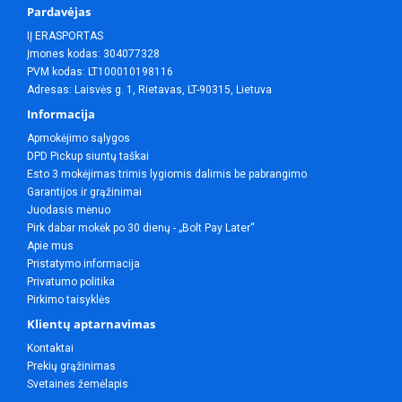
Pardavėjas
IĮ ERASPORTAS
Įmones kodas: 304077328
PVM kodas: LT100010198116
Adresas: Laisvės g. 1, Rietavas, LT-90315, Lietuva
Informacija
Apmokėjimo sąlygos
DPD Pickup siuntų taškai
Esto 3 mokėjimas trimis lygiomis dalimis be pabrangimo
Garantijos ir grąžinimai
Juodasis mėnuo
Pirk dabar mokėk po 30 dienų - „Bolt Pay Later“
Apie mus
Pristatymo informacija
Privatumo politika
Pirkimo taisyklės
Klientų aptarnavimas
Kontaktai
Prekių grąžinimas
Svetainės žemėlapis