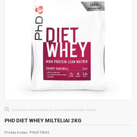
Spauskite ant nuotraukos, kad padidintumėte vaizdą
PHD DIET WHEY MILTELIAI 2KG
Prekės kodas: PHDDTWH2