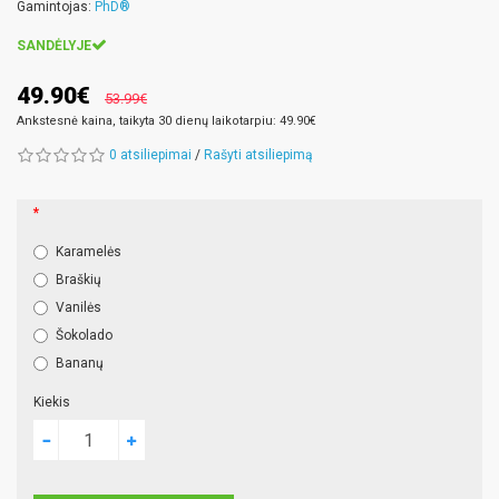
Gamintojas:
PhD®
SANDĖLYJE
49.90€
53.99€
Ankstesnė kaina, taikyta 30 dienų laikotarpiu: 49.90€
0 atsiliepimai
/
Rašyti atsiliepimą
Karamelės
Braškių
Vanilės
Šokolado
Bananų
Kiekis