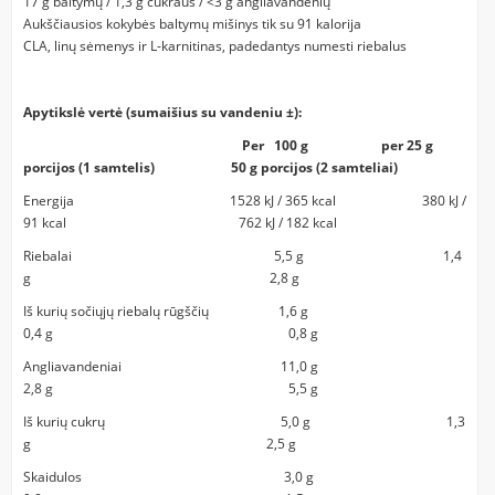
17 g baltymų / 1,3 g cukraus / <3 g angliavandenių
Aukščiausios kokybės baltymų mišinys tik su 91 kalorija
CLA, linų sėmenys ir L-karnitinas, padedantys numesti riebalus
Apytikslė vertė (sumaišius su vandeniu ±):
Per 100 g per 25 g
porcijos (1 samtelis) 50 g porcijos (2 samteliai)
Energija 1528 kJ / 365 kcal 380 kJ /
91 kcal 762 kJ / 182 kcal
Riebalai 5,5 g 1,4
g 2,8 g
Iš kurių sočiųjų riebalų rūgščių 1,6 g
0,4 g 0,8 g
Angliavandeniai 11,0 g
2,8 g 5,5 g
Iš kurių cukrų 5,0 g 1,3
g 2,5 g
Skaidulos 3,0 g