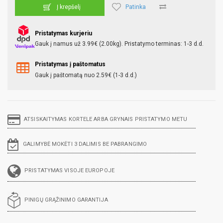
Patinka
Į krepšelį
Pristatymas kurjeriu
Gauk į namus už 3.99€ (2.00kg). Pristatymo terminas: 1-3 d.d.
Pristatymas į paštomatus
Gauk į paštomatą nuo 2.59€ (1-3 d.d.)
ATSISKAITYMAS KORTELE ARBA GRYNAIS PRISTATYMO METU
GALIMYBĖ MOKĖTI 3 DALIMIS BE PABRANGIMO
PRISTATYMAS VISOJE EUROPOJE
PINIGŲ GRĄŽINIMO GARANTIJA