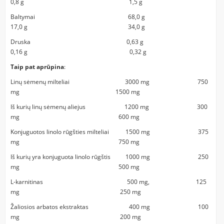
0,8 g 1,5 g
Baltymai 68,0 g
17,0 g 34,0 g
Druska 0,63 g
0,16 g 0,32 g
Taip pat aprūpina
:
Linų sėmenų milteliai 3000 mg 750
mg 1500 mg
Iš kurių linų sėmenų aliejus 1200 mg 300
mg 600 mg
Konjuguotos linolo rūgšties milteliai 1500 mg 375
mg 750 mg
Iš kurių yra konjuguota linolo rūgštis 1000 mg 250
mg 500 mg
L-karnitinas 500 mg, 125
mg 250 mg
Žaliosios arbatos ekstraktas 400 mg 100
mg 200 mg