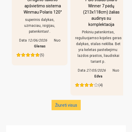
apšvietimo sistema
Winner 7 pėdų
Winmau Polaris 120°
(213x118cm) žalias
o
audinys su
i
superinis dalykas,
komplektacija
uzmaciau, isigijau,
patenkintas!..
Pirkiniu patenkintas,
r
reguliuojamso kojeles geras
Data
12/06/2026
Nuo
dalykas, stalas nekliba. Bet
Glenas
yra keletas pastebejimu:
(5)
lazdos prastos, liaudiskai
tariant p..
Data
27/05/2026
Nuo
Edva
(4)
Žiureti visus