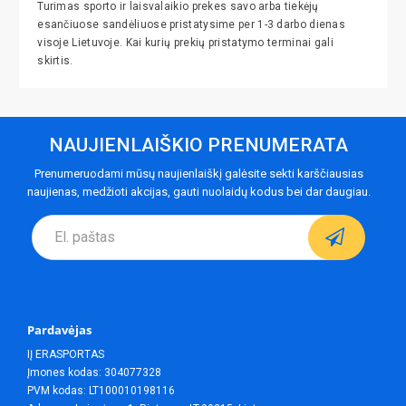
Turimas sporto ir laisvalaikio prekes savo arba tiekėjų
esančiuose sandėliuose pristatysime per 1-3 darbo dienas
visoje Lietuvoje. Kai kurių prekių pristatymo terminai gali
skirtis.
NAUJIENLAIŠKIO PRENUMERATA
Prenumeruodami mūsų naujienlaiškį galėsite sekti karščiausias
naujienas, medžioti akcijas, gauti nuolaidų kodus bei dar daugiau.
Pardavėjas
IĮ ERASPORTAS
Įmones kodas: 304077328
PVM kodas: LT100010198116