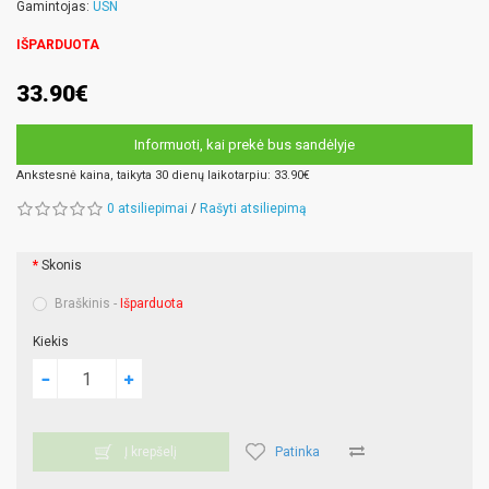
Gamintojas:
USN
IŠPARDUOTA
33.90€
Informuoti, kai prekė bus sandėlyje
Ankstesnė kaina, taikyta 30 dienų laikotarpiu: 33.90€
0 atsiliepimai
/
Rašyti atsiliepimą
Skonis
Braškinis -
Išparduota
Kiekis
Patinka
Į krepšelį