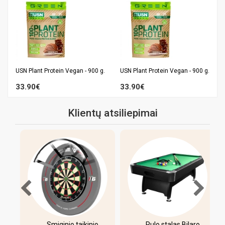
.
USN Plant Protein Vegan - 900 g.
USN Plant Protein Vegan - 900 g.
33.90€
33.90€
Klientų atsiliepimai
-
Smiginio taikinio
Pulo stalas Bilaro