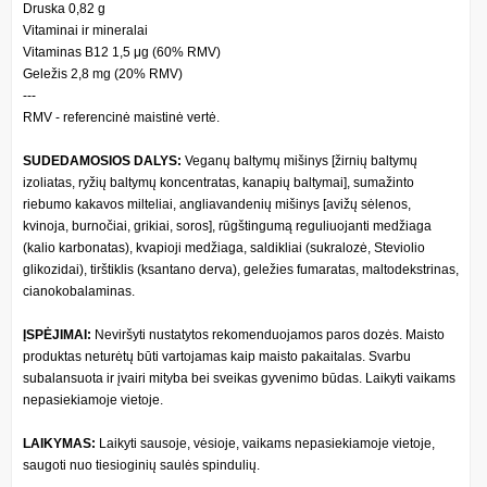
Druska 0,82 g
Vitaminai ir mineralai
Vitaminas B12 1,5 μg (60% RMV)
Geležis 2,8 mg (20% RMV)
---
RMV - referencinė maistinė vertė.
SUDEDAMOSIOS DALYS:
Veganų baltymų mišinys [žirnių baltymų
izoliatas, ryžių baltymų koncentratas, kanapių baltymai], sumažinto
riebumo kakavos milteliai, angliavandenių mišinys [avižų sėlenos,
kvinoja, burnočiai, grikiai, soros], rūgštingumą reguliuojanti medžiaga
(kalio karbonatas), kvapioji medžiaga, saldikliai (sukralozė, Steviolio
glikozidai), tirštiklis (ksantano derva), geležies fumaratas, maltodekstrinas,
cianokobalaminas.
ĮSPĖJIMAI:
Neviršyti nustatytos rekomenduojamos paros dozės. Maisto
produktas neturėtų būti vartojamas kaip maisto pakaitalas. Svarbu
subalansuota ir įvairi mityba bei sveikas gyvenimo būdas. Laikyti vaikams
nepasiekiamoje vietoje.
LAIKYMAS:
Laikyti sausoje, vėsioje, vaikams nepasiekiamoje vietoje,
saugoti nuo tiesioginių saulės spindulių.