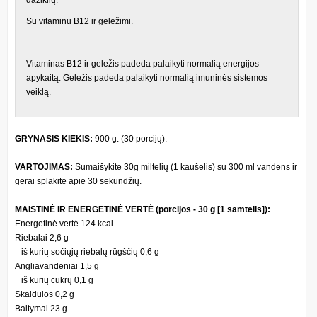
Su vitaminu B12 ir geležimi.
Vitaminas B12 ir geležis padeda palaikyti normalią energijos
apykaitą. Geležis padeda palaikyti normalią imuninės sistemos
veiklą.
GRYNASIS KIEKIS:
900 g. (30 porcijų).
VARTOJIMAS:
Sumaišykite 30g miltelių (1 kaušelis) su 300 ml vandens ir
gerai splakite apie 30 sekundžių.
MAISTINĖ IR ENERGETINĖ VERTĖ (porcijos - 30 g [1 samtelis]):
Energetinė vertė 124 kcal
Riebalai 2,6 g
iš kurių sočiųjų riebalų rūgščių 0,6 g
Angliavandeniai 1,5 g
iš kurių cukrų 0,1 g
Skaidulos 0,2 g
Baltymai 23 g