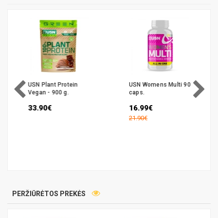
USN Plant Protein
USN Womens Multi 90
Vegan - 900 g.
caps.
33.90€
16.99€
21.90€
PERŽIŪRĖTOS PREKĖS