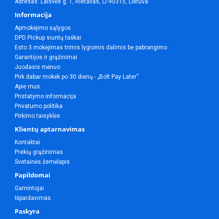
Adresas: Laisvės g. 1, Rietavas, LT-90315, Lietuva
Informacija
Apmokėjimo sąlygos
DPD Pickup siuntų taškai
Esto 3 mokėjimas trimis lygiomis dalimis be pabrangimo
Garantijos ir grąžinimai
Juodasis mėnuo
Pirk dabar mokėk po 30 dienų - „Bolt Pay Later“
Apie mus
Pristatymo informacija
Privatumo politika
Pirkimo taisyklės
Klientų aptarnavimas
Kontaktai
Prekių grąžinimas
Svetainės žemėlapis
Papildomai
Gamintojai
Išpardavimas
Paskyra