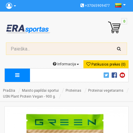
+37065909477
0
Informacija
Patikusios prekės (0)
Pradžia
Maisto papildai sportui
Proteinas
Proteinai vegetarams
USN Plant Protein Vegan - 900 g.