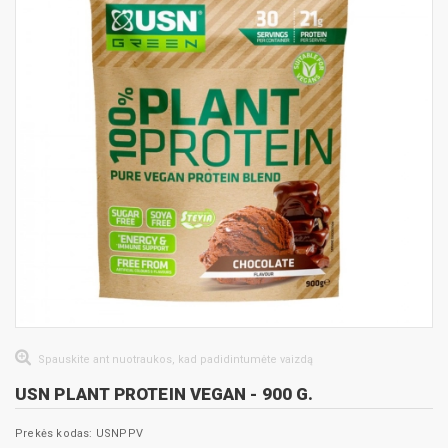
Spauskite ant nuotraukos, kad padidintumėte vaizdą
USN PLANT PROTEIN VEGAN - 900 G.
Prekės kodas: USNPPV