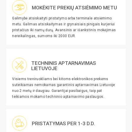
MOKĖKITE PREKIŲ ATSIĖMIMO METU
Galimybė atsiskaityti pristatymo arba terminale atsiėmimo
metu. Galimas atsiskaitymas ir grynaisiais pinigais kurjeriui
pristačius iki namų durų. Avansinis ar išankstinis mokėjimas
nereikalingas, sumoms iki 2000 EUR.
TECHNINIS APTARNAVIMAS
LIETUVOJE
Visiems treniruokliams bei kitoms elektronikos prekėms
suteikiamas nemokamas garantinis aptarnavimas Lietuvoje
nuo 2 metų ir daugiau. Garantijai pasibaigus, taip pat
teikiamos mokamo techninio aptarnavimo paslaugos.
PRISTATYMAS PER 1-3 D.D.