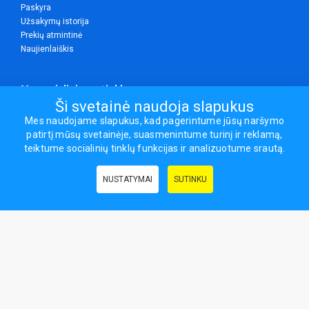
Paskyra
Užsakymų istorija
Prekių atmintinė
Naujienlaiškis
Mes socialiniuose tinkluose
Ši svetainė naudoja slapukus
Mes naudojame slapukus, kad pagerintume jūsų naršymo
patirtį mūsų svetainėje, suasmenintume turinį ir reklamą,
Visos teisės saugomos.
teiktume socialinių tinklų funkcijas ir analizuotume srautą.
Sporto ir laisvalaikio prekės, maisto papildai - erasportas.lt © 2026
NUSTATYMAI
SUTINKU
Naudingos nuorodos:
Prekės grožiui ir sveikatai
|
Civilinis draudimas