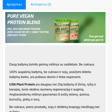
Aprašymas
Atsiliepimai (0)
Daug baltymų turintis gėrimų mišinys su saldikliais. Be cukraus.
100% augalinių baltymų, be cukraus ir sojų, pasižymi dideliu
baltymų kiekiu, yra puikaus skonio ir tinka veganams.
USN Plant Protein
yra daugiau nei 20g baltymų iš žirnių, ryžių ir
kanapių, kurie skatina raumenų regeneraciją ir augimą.
Angliavandenių mišinys gaunamas iš avižų sėlenų, quinoa,
burnočių, grikių ir sorų.
Be cukraus, pieno produktų, sojų ir dirbtinių kvapiųjų medžiagų bei
dažiklių.