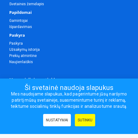
Svetainės žemėlapis
Papildomai
Gamintojai
Išpardavimas
Paskyra
Paskyra
Užsakymų istorija
Prekių atmintinė
Naujienlaiškis
Mes socialiniuose tinkluose
Ši svetainė naudoja slapukus
Mes naudojame slapukus, kad pagerintume jūsų naršymo
patirtį mūsų svetainėje, suasmenintume turinį ir reklamą,
Visos teisės saugomos.
teiktume socialinių tinklų funkcijas ir analizuotume srautą.
Sporto ir laisvalaikio prekės, maisto papildai - erasportas.lt © 2026
NUSTATYMAI
SUTINKU
Naudingos nuorodos:
Prekės grožiui ir sveikatai
|
Civilinis draudimas