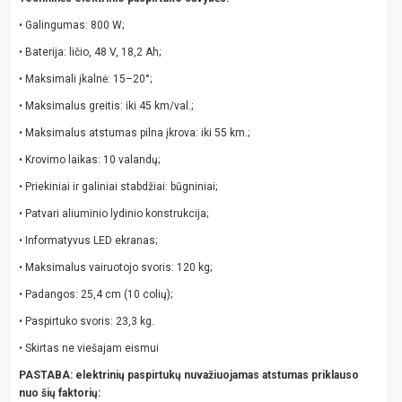
• Galingumas: 800 W;
• Baterija: ličio, 48 V, 18,2 Ah;
• Maksimali įkalnė: 15–20°;
• Maksimalus greitis: iki 45 km/val.;
• Maksimalus atstumas pilna įkrova: iki 55 km.;
• Krovimo laikas: 10 valandų;
• Priekiniai ir galiniai stabdžiai: būgniniai;
• Patvari aliuminio lydinio konstrukcija;
• Informatyvus LED ekranas;
• Maksimalus vairuotojo svoris: 120 kg;
• Padangos: 25,4 cm (10 colių);
• Paspirtuko svoris: 23,3 kg.
• Skirtas ne viešajam eismui
PASTABA: elektrinių paspirtukų nuvažiuojamas atstumas priklauso
nuo šių faktorių: