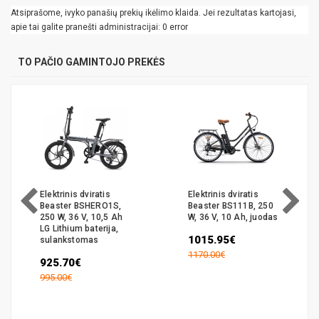
Atsiprašome, ivyko panašių prekių ikėlimo klaida. Jei rezultatas kartojasi,
apie tai galite pranešti administracijai: 0 error
TO PAČIO GAMINTOJO PREKĖS
Elektrinis dviratis
Elektrinis dviratis
Beaster BSHERO1S,
Beaster BS111B, 250
250 W, 36 V, 10,5 Ah
W, 36 V, 10 Ah, juodas
LG Lithium baterija,
1015.95€
sulankstomas
1170.00€
925.70€
995.00€