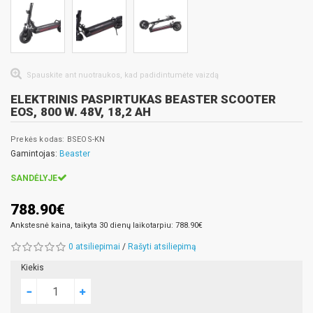
Spauskite ant nuotraukos, kad padidintumėte vaizdą
ELEKTRINIS PASPIRTUKAS BEASTER SCOOTER
EOS, 800 W. 48V, 18,2 AH
Prekės kodas: BSEOS-KN
Gamintojas:
Beaster
SANDĖLYJE
788.90€
Ankstesnė kaina, taikyta 30 dienų laikotarpiu: 788.90€
0 atsiliepimai
/
Rašyti atsiliepimą
Kiekis