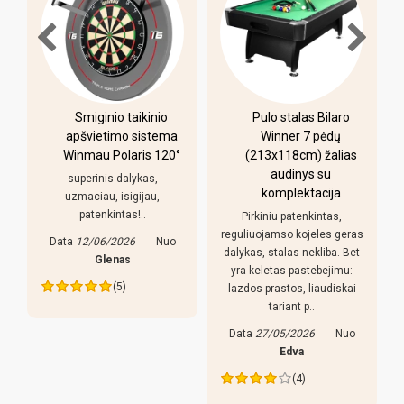
-
Smiginio taikinio
Pulo stalas Bilaro
apšvietimo sistema
Winner 7 pėdų
Winmau Polaris 120°
(213x118cm) žalias
o
audinys su
i
superinis dalykas,
komplektacija
uzmaciau, isigijau,
patenkintas!..
Pirkiniu patenkintas,
r
reguliuojamso kojeles geras
Data
12/06/2026
Nuo
dalykas, stalas nekliba. Bet
Glenas
yra keletas pastebejimu:
(5)
lazdos prastos, liaudiskai
tariant p..
Data
27/05/2026
Nuo
Edva
(4)