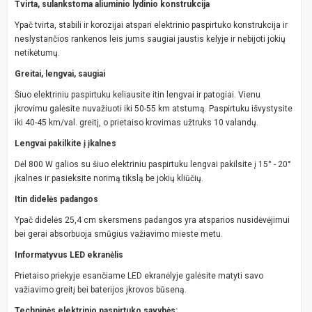
Tvirta, sulankstoma aliuminio lydinio konstrukcija
Ypač tvirta, stabili ir korozijai atspari elektrinio paspirtuko konstrukcija ir
neslystančios rankenos leis jums saugiai jaustis kelyje ir nebijoti jokių
netikėtumų.
Greitai, lengvai, saugiai
Šiuo elektriniu paspirtuku keliausite itin lengvai ir patogiai. Vienu
įkrovimu galėsite nuvažiuoti iki 50-55 km atstumą. Paspirtuku išvystysite
iki 40-45 km/val. greitį, o prietaiso krovimas užtruks 10 valandų.
Lengvai pakilkite į įkalnes
Dėl 800 W galios su šiuo elektriniu paspirtuku lengvai pakilsite į 15° - 20°
įkalnes ir pasieksite norimą tikslą be jokių kliūčių.
Itin didelės padangos
Ypač didelės 25,4 cm skersmens padangos yra atsparios nusidėvėjimui
bei gerai absorbuoja smūgius važiavimo mieste metu.
Informatyvus LED ekranėlis
Prietaiso priekyje esančiame LED ekranėlyje galėsite matyti savo
važiavimo greitį bei baterijos įkrovos būseną.
Techninės elektrinio paspirtuko savybės: