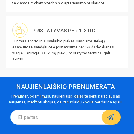
teikiamos mokamo techninio aptarnavimo paslaugos.
PRISTATYMAS PER 1-3 D.D.
Turimas sporto ir laisvalaikio prekes savo arba tiekėjų
esančiuose sandėliuose pristatysime per 1-3 darbo dienas
visoje Lietuvoje. Kai kurių prekių pristatymo terminai gali
skirtis.
NAUJIENLAIŠKIO PRENUMERATA
Prenumeruodami mūsų naujienlaiškį galėsite sekti karščiausias
naujienas, medžioti akcijas, gauti nuolaidų kodus bei dar daugiau.