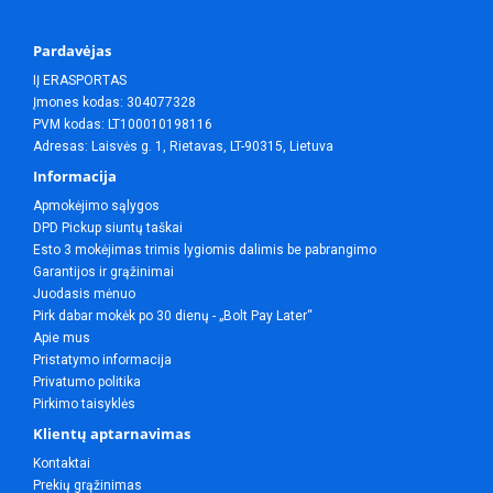
Pardavėjas
IĮ ERASPORTAS
Įmones kodas: 304077328
PVM kodas: LT100010198116
Adresas: Laisvės g. 1, Rietavas, LT-90315, Lietuva
Informacija
Apmokėjimo sąlygos
DPD Pickup siuntų taškai
Esto 3 mokėjimas trimis lygiomis dalimis be pabrangimo
Garantijos ir grąžinimai
Juodasis mėnuo
Pirk dabar mokėk po 30 dienų - „Bolt Pay Later“
Apie mus
Pristatymo informacija
Privatumo politika
Pirkimo taisyklės
Klientų aptarnavimas
Kontaktai
Prekių grąžinimas