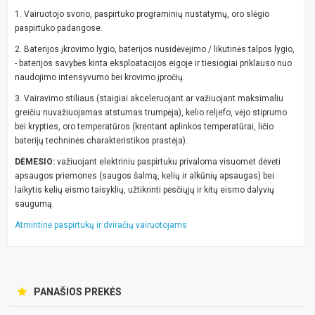
1. Vairuotojo svorio, paspirtuko programinių nustatymų, oro slėgio
paspirtuko padangose.
2. Baterijos įkrovimo lygio, baterijos nusidėvėjimo / likutinės talpos lygio,
- baterijos savybės kinta eksploatacijos eigoje ir tiesiogiai priklauso nuo
naudojimo intensyvumo bei krovimo įpročių.
3. Vairavimo stiliaus (staigiai akceleruojant ar važiuojant maksimaliu
greičiu nuvažiuojamas atstumas trumpėja), kelio reljefo, vėjo stiprumo
bei krypties, oro temperatūros (krentant aplinkos temperatūrai, ličio
baterijų techninės charakteristikos prastėja).
DĖMESIO:
važiuojant elektriniu paspirtuku privaloma visuomet dėvėti
apsaugos priemones (saugos šalmą, kelių ir alkūnių apsaugas) bei
laikytis kelių eismo taisyklių, užtikrinti pėsčiųjų ir kitų eismo dalyvių
saugumą.
Atmintinė paspirtukų ir dviračių vairuotojams
PANAŠIOS PREKĖS