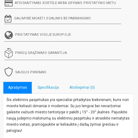
ATSISKAITYMAS KORTELE ARBA GRYNAIS PRISTATYMO METU
GALIMYBĖ MOKĖTI 3 DALIMIS BE PABRANGIMO
PRISTATYMAS VISOJE EUROPOJE
PINIGŲ GRĄŽINIMO GARANTIJA
SAUGUS PIRKIMAS
Aprašymas
Specifikacija
Atsiliepimai (0)
Šis elektrinis paspirtukas yra specialiai pritaikytas kiekvienam, kuris nori
mieste keliauti išmaniai ir moderniai. Su juo lengvai bei nevaržomai
galėsite važiuoti miesto teritorijoje ir pakilti į 15° - 20° įkalnes. Pajuskite
naują judėjimo malonumą su elektriniu paspirtuku ir atraskite nematytas
miesto vietas, pramogaukite ar keliaukite į darbą žymiai greičiau ir
patogiau!