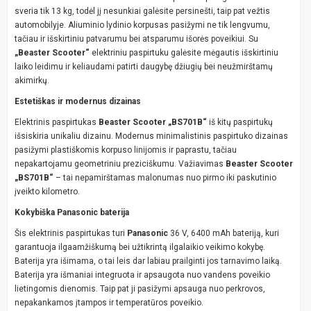
sveria tik 13 kg, todėl jį nesunkiai galėsite persinešti, taip pat vežtis
automobilyje. Aliuminio lydinio korpusas pasižymi ne tik lengvumu,
tačiau ir išskirtiniu patvarumu bei atsparumu išorės poveikiui. Su
„Beaster Scooter“
elektriniu paspirtuku galėsite mėgautis išskirtiniu
laiko leidimu ir keliaudami patirti daugybę džiugių bei neužmirštamų
akimirkų.
Estetiškas ir modernus dizainas
Elektrinis paspirtukas
Beaster Scooter „BS701B“
iš kitų paspirtukų
išsiskiria unikaliu dizainu. Modernus minimalistinis paspirtuko dizainas
pasižymi plastiškomis korpuso linijomis ir paprastu, tačiau
nepakartojamu geometriniu preziciškumu. Važiavimas
Beaster Scooter
„BS701B“
– tai nepamirštamas malonumas nuo pirmo iki paskutinio
įveikto kilometro.
Kokybiška Panasonic baterija
Šis elektrinis paspirtukas turi
Panasonic
36 V, 6400 mAh bateriją, kuri
garantuoja ilgaamžiškumą bei užtikrintą ilgalaikio veikimo kokybę.
Baterija yra išimama, o tai leis dar labiau prailginti jos tarnavimo laiką.
Baterija yra išmaniai integruota ir apsaugota nuo vandens poveikio
lietingomis dienomis. Taip pat ji pasižymi apsauga nuo perkrovos,
nepakankamos įtampos ir temperatūros poveikio.