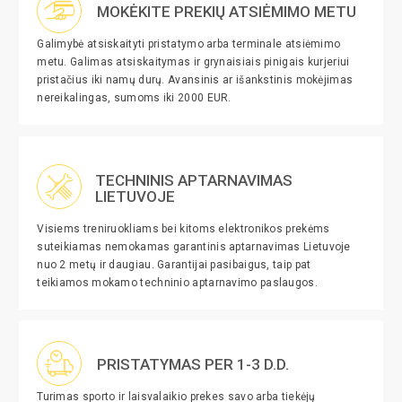
MOKĖKITE PREKIŲ ATSIĖMIMO METU
Galimybė atsiskaityti pristatymo arba terminale atsiėmimo
metu. Galimas atsiskaitymas ir grynaisiais pinigais kurjeriui
pristačius iki namų durų. Avansinis ar išankstinis mokėjimas
nereikalingas, sumoms iki 2000 EUR.
TECHNINIS APTARNAVIMAS
LIETUVOJE
Visiems treniruokliams bei kitoms elektronikos prekėms
suteikiamas nemokamas garantinis aptarnavimas Lietuvoje
nuo 2 metų ir daugiau. Garantijai pasibaigus, taip pat
teikiamos mokamo techninio aptarnavimo paslaugos.
PRISTATYMAS PER 1-3 D.D.
Turimas sporto ir laisvalaikio prekes savo arba tiekėjų