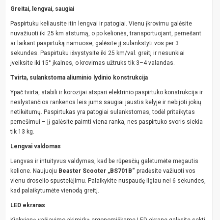
Greitai, lengvai, saugiai
Paspirtuku keliausite itin lengvai ir patogiai. Vienu įkrovimu galėsite
nuvažiuoti iki 25 km atstumą, o po kelionės, transportuojant, pernešant
ar laikant paspirtuką namuose, galėsite jį sulankstyti vos per 3
sekundes. Paspirtuku išvystysite iki 25 km/val. greitį ir nesunkiai
įveiksite iki 15° įkalnes, o krovimas užtruks tik 3–4 valandas.
Tvirta, sulankstoma aliuminio lydinio konstrukcija
Ypač tvirta, stabili ir korozijai atspari elektrinio paspirtuko konstrukcija ir
neslystančios rankenos leis jums saugiai jaustis kelyje ir nebijoti jokių
netikėtumų. Paspirtukas yra patogiai sulankstomas, todėl pritaikytas
pernešimui – jį galėsite paimti viena ranka, nes paspirtuko svoris siekia
tik 13 kg.
Lengvai valdomas
Lengvas ir intuityvus valdymas, kad be rūpesčių galėtumėte mėgautis
kelione. Naujuoju
Beaster Scooter „BS701B“
pradėsite važiuoti vos
vienu droselio spustelėjimu. Palaikykite nuspaudę ilgiau nei 6 sekundes,
kad palaikytumėte vienodą greitį.
LED ekranas
Kiekvieną važiavimo akimirką ergonomiškame LED ekrane galėsite sekti