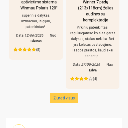
apšvietimo sistema
Winner 7 pėdų
Winmau Polaris 120°
(213x118cm) žalias
o
audinys su
i
superinis dalykas,
komplektacija
uzmaciau, isigijau,
patenkintas!..
Pirkiniu patenkintas,
r
reguliuojamso kojeles geras
Data
12/06/2026
Nuo
dalykas, stalas nekliba. Bet
Glenas
yra keletas pastebejimu:
(5)
lazdos prastos, liaudiskai
tariant p..
Data
27/05/2026
Nuo
Edva
(4)
Žiureti visus