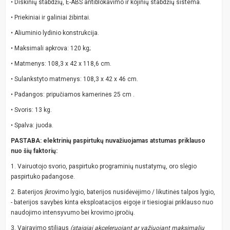
• Diskinių stabdžių, E-ABS antiblokavimo ir kojinių stabdžių sistema.
• Priekiniai ir galiniai žibintai.
• Aliuminio lydinio konstrukcija.
• Maksimali apkrova: 120 kg;
• Matmenys: 108,3 x 42 x 118,6 cm.
• Sulankstyto matmenys: 108,3 x 42 x 46 cm.
• Padangos: pripučiamos kamerinės 25 cm .
• Svoris: 13 kg.
• Spalva: juoda.
PASTABA: elektrinių paspirtukų nuvažiuojamas atstumas priklauso
nuo šių faktorių:
1. Vairuotojo svorio, paspirtuko programinių nustatymų, oro slėgio
paspirtuko padangose.
2. Baterijos įkrovimo lygio, baterijos nusidėvėjimo / likutinės talpos lygio,
- baterijos savybės kinta eksploatacijos eigoje ir tiesiogiai priklauso nuo
naudojimo intensyvumo bei krovimo įpročių.
3. Vairavimo stiliaus
(staigiai akceleruojant ar važiuojant maksimaliu