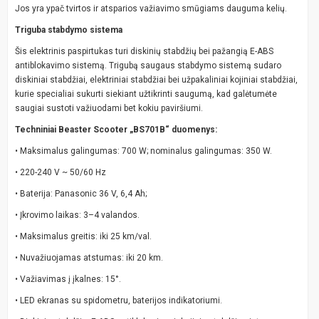
Jos yra ypač tvirtos ir atsparios važiavimo smūgiams dauguma kelių.
Triguba stabdymo sistema
Šis elektrinis paspirtukas turi diskinių stabdžių bei pažangią E-ABS
antiblokavimo sistemą. Trigubą saugaus stabdymo sistemą sudaro
diskiniai stabdžiai, elektriniai stabdžiai bei užpakaliniai kojiniai stabdžiai,
kurie specialiai sukurti siekiant užtikrinti saugumą, kad galėtumėte
saugiai sustoti važiuodami bet kokiu paviršiumi.
Techniniai Beaster Scooter „BS701B“ duomenys:
• Maksimalus galingumas: 700 W; nominalus galingumas: 350 W.
• 220-240 V ~ 50/60 Hz
• Baterija: Panasonic 36 V, 6,4 Ah;
• Įkrovimo laikas: 3–4 valandos.
• Maksimalus greitis: iki 25 km/val.
• Nuvažiuojamas atstumas: iki 20 km.
• Važiavimas į įkalnes: 15°.
• LED ekranas su spidometru, baterijos indikatoriumi.