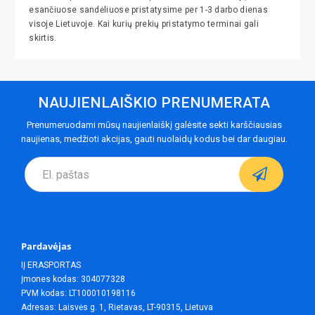
esančiuose sandėliuose pristatysime per 1-3 darbo dienas
visoje Lietuvoje. Kai kurių prekių pristatymo terminai gali
skirtis.
NAUJIENLAIŠKIO PRENUMERATA
Prenumeruodami mūsų naujienlaiškį galėsite sekti karščiausias
naujienas, medžioti akcijas, gauti nuolaidų kodus bei dar daugiau.
Pardavėjas
IĮ ERASPORTAS
Įmones kodas: 304077328
PVM kodas: LT100010198116
Adresas: Laisvės g. 1, Rietavas, LT-90315, Lietuva