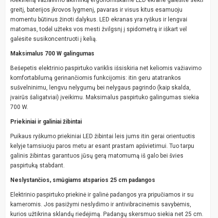
greitį, baterijos įkrovos lygmenį, pavaras ir visus kitus esamuoju
momentu būtinus žinoti dalykus. LED ekranas yra ryškus ir lengvai
matomas, todėl užteks vos mesti žvilgsnį į spidometrą ir iškart vėl
galėsite susikoncentruoti į kelią.
Maksimalus 700 W galingumas
Bešepetis elektrinio paspirtuko variklis išsiskiria net keliomis važiavimo
komfortabilumą gerinančiomis funkcijomis: itin geru atatrankos
sušvelninimu, lengvu nelygumų bei nelygaus pagrindo (kaip skalda,
įvairūs šaligatviai) įveikimu. Maksimalus paspirtuko galingumas siekia
700 W.
Priekiniai ir galiniai žibintai
Puikaus ryškumo priekiniai LED žibintai leis jums itin gerai orientuotis
kelyje tamsiuoju paros metu ar esant prastam apšvietimui. Tuo tarpu
galinis žibintas garantuos jūsų gerą matomumą iš galo bei švies
paspirtuką stabdant.
Neslystančios, smūgiams atsparios 25 cm padangos
Elektrinio paspirtuko priekinė ir galinė padangos yra pripučiamos ir su
kameromis. Jos pasižymi neslydimo ir antivibracinėmis savybėmis,
kurios užtikrina sklandų riedėjimą. Padangų skersmuo siekia net 25 cm.