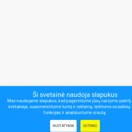
Ši svetainė naudoja slapukus
Mes naudojame slapukus, kad pagerintume jūsų naršymo patirt
svetainėje, suasmenintume turinį ir reklamą, teiktume socialinių 
funkcijas ir analizuotume srautą.
NUSTATYMAI
SUTINKU