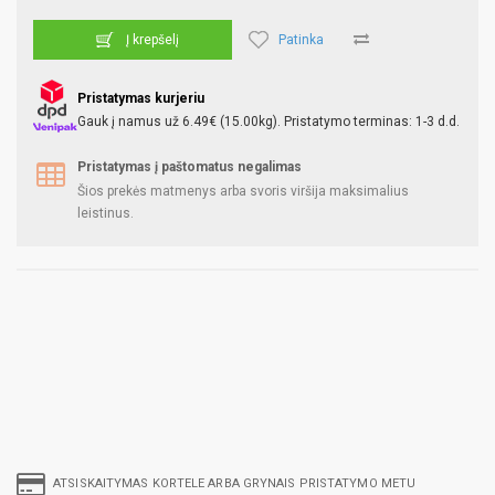
Patinka
Į krepšelį
Pristatymas kurjeriu
Gauk į namus už 6.49€ (15.00kg). Pristatymo terminas: 1-3 d.d.
Pristatymas į paštomatus negalimas
Šios prekės matmenys arba svoris viršija maksimalius
leistinus.
ATSISKAITYMAS KORTELE ARBA GRYNAIS PRISTATYMO METU