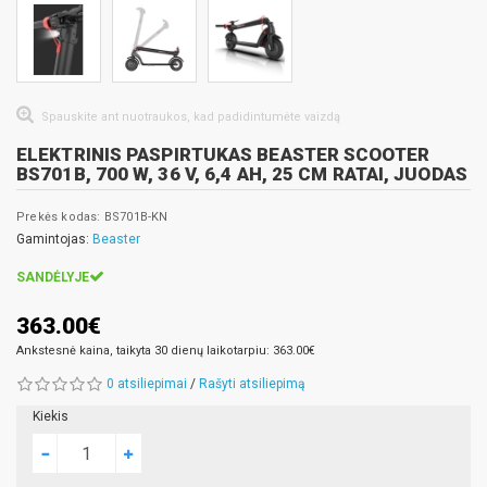
Spauskite ant nuotraukos, kad padidintumėte vaizdą
ELEKTRINIS PASPIRTUKAS BEASTER SCOOTER
BS701B, 700 W, 36 V, 6,4 AH, 25 CM RATAI, JUODAS
Prekės kodas: BS701B-KN
Gamintojas:
Beaster
SANDĖLYJE
363.00€
Ankstesnė kaina, taikyta 30 dienų laikotarpiu: 363.00€
0 atsiliepimai
/
Rašyti atsiliepimą
Kiekis