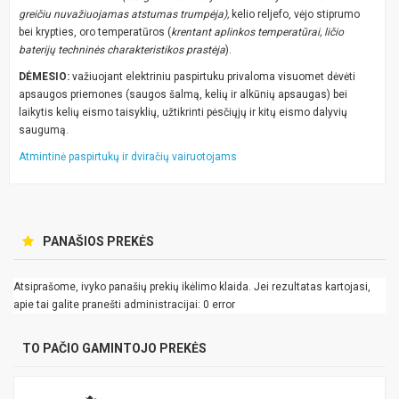
greičiu nuvažiuojamas atstumas trumpėja),
kelio reljefo, vėjo stiprumo
bei krypties, oro temperatūros (
krentant aplinkos temperatūrai, ličio
baterijų techninės charakteristikos prastėja
).
DĖMESIO:
važiuojant elektriniu paspirtuku privaloma visuomet dėvėti
apsaugos priemones (saugos šalmą, kelių ir alkūnių apsaugas) bei
laikytis kelių eismo taisyklių, užtikrinti pėsčiųjų ir kitų eismo dalyvių
saugumą.
Atmintinė paspirtukų ir dviračių vairuotojams
PANAŠIOS PREKĖS
Atsiprašome, ivyko panašių prekių ikėlimo klaida. Jei rezultatas kartojasi,
apie tai galite pranešti administracijai: 0 error
TO PAČIO GAMINTOJO PREKĖS