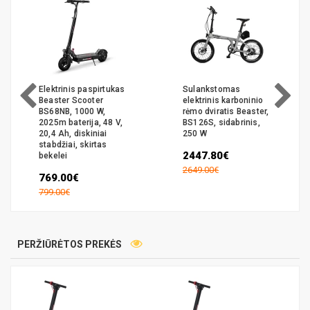
Elektrinis paspirtukas
Sulankstomas
Beaster Scooter
elektrinis karboninio
BS68NB, 1000 W,
rėmo dviratis Beaster,
2025m baterija, 48 V,
BS126S, sidabrinis,
20,4 Ah, diskiniai
250 W
stabdžiai, skirtas
2447.80€
bekelei
2649.00€
769.00€
799.00€
PERŽIŪRĖTOS PREKĖS