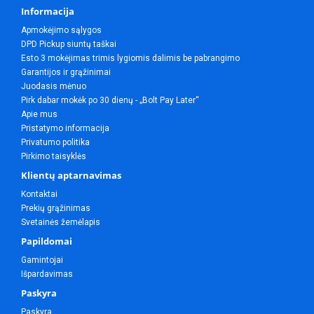
Informacija
Apmokėjimo sąlygos
DPD Pickup siuntų taškai
Esto 3 mokėjimas trimis lygiomis dalimis be pabrangimo
Garantijos ir grąžinimai
Juodasis mėnuo
Pirk dabar mokėk po 30 dienų - „Bolt Pay Later“
Apie mus
Pristatymo informacija
Privatumo politika
Pirkimo taisyklės
Klientų aptarnavimas
Kontaktai
Prekių grąžinimas
Svetainės žemėlapis
Papildomai
Gamintojai
Išpardavimas
Paskyra
Paskyra