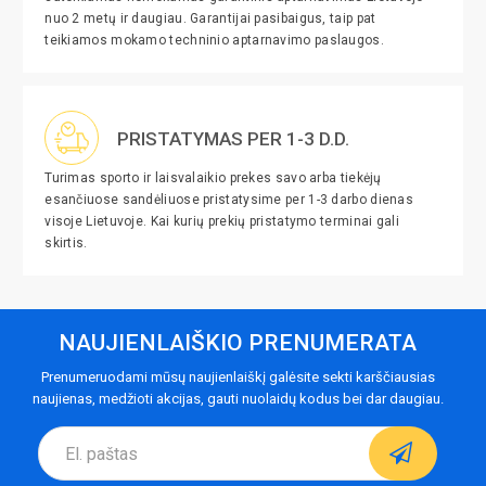
nuo 2 metų ir daugiau. Garantijai pasibaigus, taip pat
teikiamos mokamo techninio aptarnavimo paslaugos.
PRISTATYMAS PER 1-3 D.D.
Turimas sporto ir laisvalaikio prekes savo arba tiekėjų
esančiuose sandėliuose pristatysime per 1-3 darbo dienas
visoje Lietuvoje. Kai kurių prekių pristatymo terminai gali
skirtis.
NAUJIENLAIŠKIO PRENUMERATA
Prenumeruodami mūsų naujienlaiškį galėsite sekti karščiausias
naujienas, medžioti akcijas, gauti nuolaidų kodus bei dar daugiau.