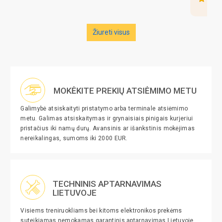
Žiureti visus
MOKĖKITE PREKIŲ ATSIĖMIMO METU
Galimybė atsiskaityti pristatymo arba terminale atsiėmimo
metu. Galimas atsiskaitymas ir grynaisiais pinigais kurjeriui
pristačius iki namų durų. Avansinis ar išankstinis mokėjimas
nereikalingas, sumoms iki 2000 EUR.
TECHNINIS APTARNAVIMAS
LIETUVOJE
Visiems treniruokliams bei kitoms elektronikos prekėms
suteikiamas nemokamas garantinis aptarnavimas Lietuvoje