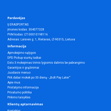
Pardavėjas
IĮ ERASPORTAS
Įmones kodas: 304077328
PVM kodas: LT100010198116
Adresas: Laisvės g. 1, Rietavas, LT-90315, Lietuva
Informacija
Apmokėjimo sąlygos
DPD Pickup siuntų taškai
Esto 3 mokėjimas trimis lygiomis dalimis be pabrangimo
Garantijos ir grąžinimai
Juodasis mėnuo
Pirk dabar mokėk po 30 dienų - „Bolt Pay Later“
Apie mus
Pristatymo informacija
Privatumo politika
Pirkimo taisyklės
Klientų aptarnavimas
Kontaktai