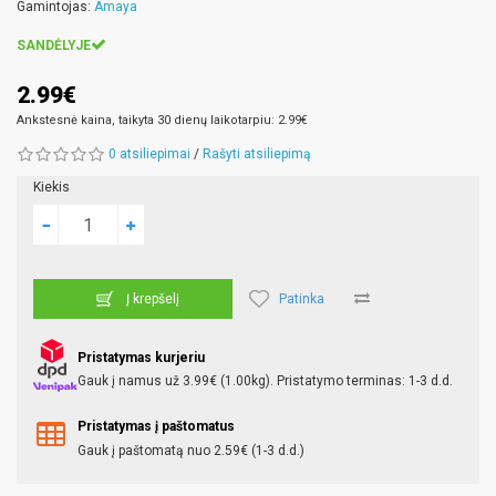
Gamintojas:
Amaya
SANDĖLYJE
2.99€
Ankstesnė kaina, taikyta 30 dienų laikotarpiu: 2.99€
0 atsiliepimai
/
Rašyti atsiliepimą
Kiekis
Patinka
Į krepšelį
Pristatymas kurjeriu
Gauk į namus už 3.99€ (1.00kg). Pristatymo terminas: 1-3 d.d.
Pristatymas į paštomatus
Gauk į paštomatą nuo 2.59€ (1-3 d.d.)