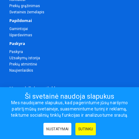
Prekių grąžinimas
Svetainės žemėlapis
Papildomai
Gamintojai
Išpardavimas
Paskyra
Paskyra
Užsakymų istorija
Prekių atmintinė
Naujienlaiškis
Mes socialiniuose tinkluose
Ši svetainė naudoja slapukus
Mes naudojame slapukus, kad pagerintume jūsų naršymo
patirtį mūsų svetainėje, suasmenintume turinį ir reklamą,
Visos teisės saugomos.
teiktume socialinių tinklų funkcijas ir analizuotume srautą.
Sporto ir laisvalaikio prekės, maisto papildai - erasportas.lt © 2026
NUSTATYMAI
SUTINKU