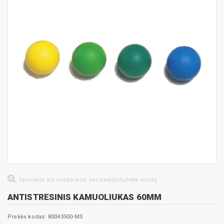
Spauskite ant nuotraukos, kad padidintumėte vaizdą
ANTISTRESINIS KAMUOLIUKAS 60MM
Prekės kodas: 80043500-MS