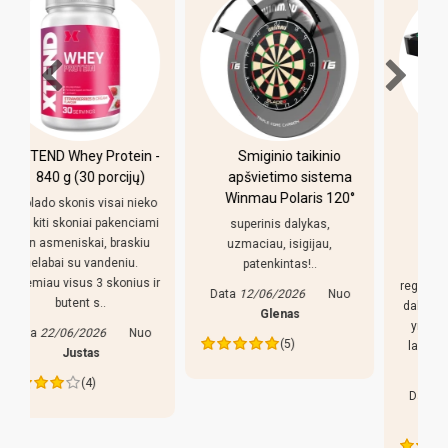
-
Smiginio taikinio
Pulo stalas Bilaro
apšvietimo sistema
Winner 7 pėdų
Winmau Polaris 120°
(213x118cm) žalias
o
audinys su
i
superinis dalykas,
komplektacija
uzmaciau, isigijau,
patenkintas!..
Pirkiniu patenkintas,
r
reguliuojamso kojeles geras
Data
12/06/2026
Nuo
dalykas, stalas nekliba. Bet
Glenas
yra keletas pastebejimu:
(5)
lazdos prastos, liaudiskai
tariant p..
Data
27/05/2026
Nuo
Edva
(4)