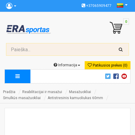
+37065909477
0
Informacija
Patikusios prekės (0)
Pradžia
Reabilitacijai ir masažui
Masažuokliai
Smulkūs masažuokliai
Antistresinis kamuoliukas 60mm