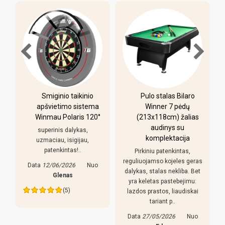
-
Smiginio taikinio
Pulo stalas Bilaro
apšvietimo sistema
Winner 7 pėdų
Winmau Polaris 120°
(213x118cm) žalias
o
audinys su
i
superinis dalykas,
komplektacija
uzmaciau, isigijau,
patenkintas!..
Pirkiniu patenkintas,
r
reguliuojamso kojeles geras
Data
12/06/2026
Nuo
dalykas, stalas nekliba. Bet
Glenas
yra keletas pastebejimu:
(5)
lazdos prastos, liaudiskai
tariant p..
Data
27/05/2026
Nuo