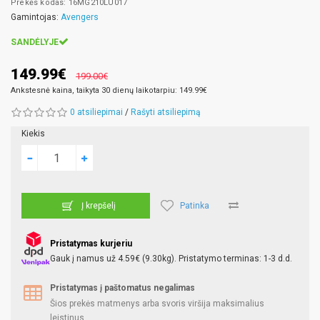
Prekės kodas: 16MG210LU017
Gamintojas:
Avengers
SANDĖLYJE
149.99€
199.00€
Ankstesnė kaina, taikyta 30 dienų laikotarpiu: 149.99€
0 atsiliepimai
/
Rašyti atsiliepimą
Kiekis
Patinka
Į krepšelį
Pristatymas kurjeriu
Gauk į namus už 4.59€ (9.30kg). Pristatymo terminas: 1-3 d.d.
Pristatymas į paštomatus negalimas
Šios prekės matmenys arba svoris viršija maksimalius
leistinus.