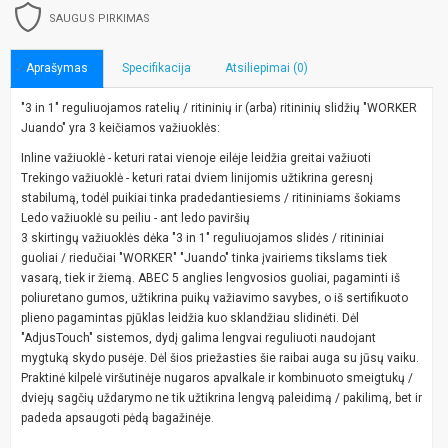
SAUGUS PIRKIMAS
Aprašymas
Specifikacija
Atsiliepimai (0)
"3 in 1" reguliuojamos ratelių / ritininių ir (arba) ritininių slidžių "WORKER
Juando" yra 3 keičiamos važiuoklės:
Inline važiuoklė - keturi ratai vienoje eilėje leidžia greitai važiuoti
Trekingo važiuoklė - keturi ratai dviem linijomis užtikrina geresnį
stabilumą, todėl puikiai tinka pradedantiesiems / ritininiams šokiams
Ledo važiuoklė su peiliu - ant ledo paviršių
3 skirtingų važiuoklės dėka "3 in 1" reguliuojamos slidės / ritininiai
guoliai / riedučiai "WORKER" "Juando" tinka įvairiems tikslams tiek
vasarą, tiek ir žiemą. ABEC 5 anglies lengvosios guoliai, pagaminti iš
poliuretano gumos, užtikrina puikų važiavimo savybes, o iš sertifikuoto
plieno pagamintas pjūklas leidžia kuo sklandžiau slidinėti. Dėl
"AdjusTouch" sistemos, dydį galima lengvai reguliuoti naudojant
mygtuką skydo pusėje. Dėl šios priežasties šie raibai auga su jūsų vaiku.
Praktinė kilpelė viršutinėje nugaros apvalkale ir kombinuoto smeigtukų /
dviejų sagčių uždarymo ne tik užtikrina lengvą paleidimą / pakilimą, bet ir
padeda apsaugoti pėdą bagažinėje.