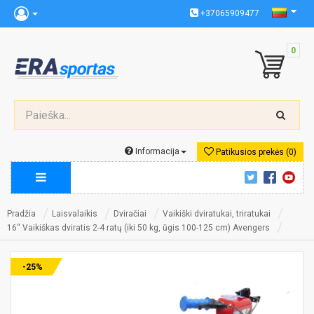
+37065909477
0
Informacija
Patikusios prekės (0)
Pradžia
Laisvalaikis
Dviračiai
Vaikiški dviratukai, triratukai
16“ Vaikiškas dviratis 2-4 ratų (iki 50 kg, ūgis 100-125 cm) Avengers
-25%