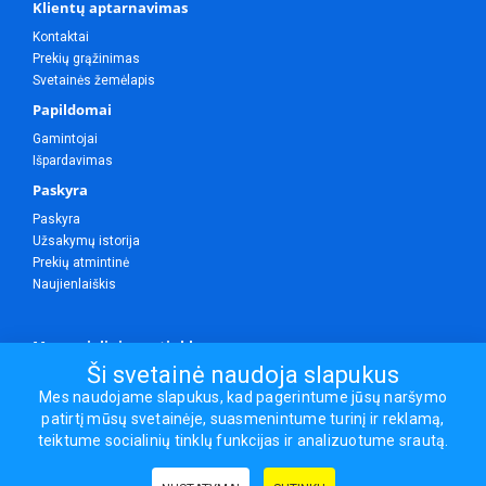
Klientų aptarnavimas
Kontaktai
Prekių grąžinimas
Svetainės žemėlapis
Papildomai
Gamintojai
Išpardavimas
Paskyra
Paskyra
Užsakymų istorija
Prekių atmintinė
Naujienlaiškis
Mes socialiniuose tinkluose
Ši svetainė naudoja slapukus
Mes naudojame slapukus, kad pagerintume jūsų naršymo
patirtį mūsų svetainėje, suasmenintume turinį ir reklamą,
Visos teisės saugomos.
teiktume socialinių tinklų funkcijas ir analizuotume srautą.
Sporto ir laisvalaikio prekės, maisto papildai - erasportas.lt © 2026