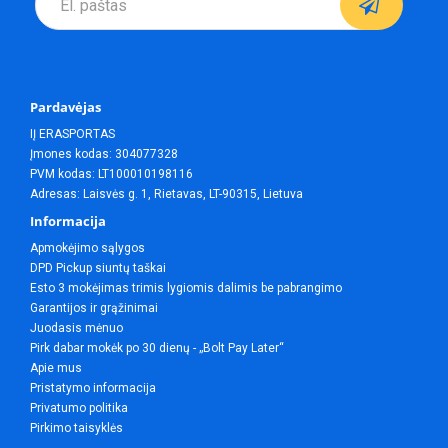
Pardavėjas
IĮ ERASPORTAS
Įmones kodas: 304077328
PVM kodas: LT100010198116
Adresas: Laisvės g. 1, Rietavas, LT-90315, Lietuva
Informacija
Apmokėjimo sąlygos
DPD Pickup siuntų taškai
Esto 3 mokėjimas trimis lygiomis dalimis be pabrangimo
Garantijos ir grąžinimai
Juodasis mėnuo
Pirk dabar mokėk po 30 dienų - „Bolt Pay Later“
Apie mus
Pristatymo informacija
Privatumo politika
Pirkimo taisyklės