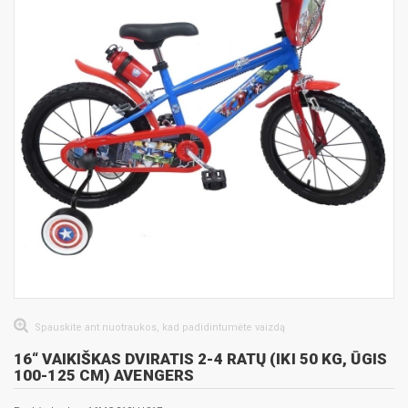
Spauskite ant nuotraukos, kad padidintumėte vaizdą
16“ VAIKIŠKAS DVIRATIS 2-4 RATŲ (IKI 50 KG, ŪGIS
100-125 CM) AVENGERS