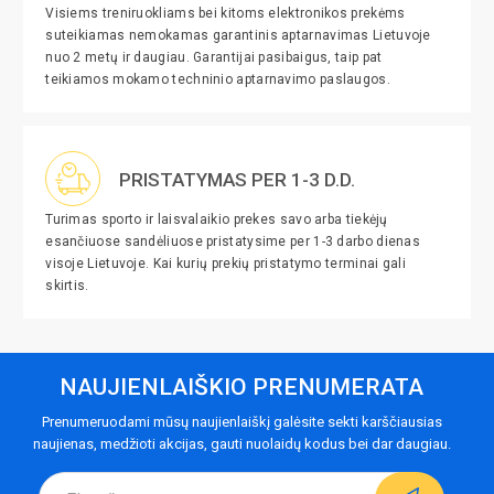
Visiems treniruokliams bei kitoms elektronikos prekėms
suteikiamas nemokamas garantinis aptarnavimas Lietuvoje
nuo 2 metų ir daugiau. Garantijai pasibaigus, taip pat
teikiamos mokamo techninio aptarnavimo paslaugos.
PRISTATYMAS PER 1-3 D.D.
Turimas sporto ir laisvalaikio prekes savo arba tiekėjų
esančiuose sandėliuose pristatysime per 1-3 darbo dienas
visoje Lietuvoje. Kai kurių prekių pristatymo terminai gali
skirtis.
NAUJIENLAIŠKIO PRENUMERATA
Prenumeruodami mūsų naujienlaiškį galėsite sekti karščiausias
naujienas, medžioti akcijas, gauti nuolaidų kodus bei dar daugiau.