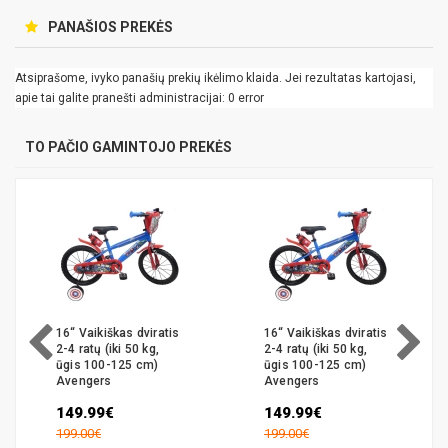
PANAŠIOS PREKĖS
Atsiprašome, ivyko panašių prekių ikėlimo klaida. Jei rezultatas kartojasi,
apie tai galite pranešti administracijai: 0 error
TO PAČIO GAMINTOJO PREKĖS
16“ Vaikiškas dviratis
16“ Vaikiškas dviratis
2-4 ratų (iki 50 kg,
2-4 ratų (iki 50 kg,
ūgis 100-125 cm)
ūgis 100-125 cm)
Avengers
Avengers
149.99€
149.99€
199.00€
199.00€