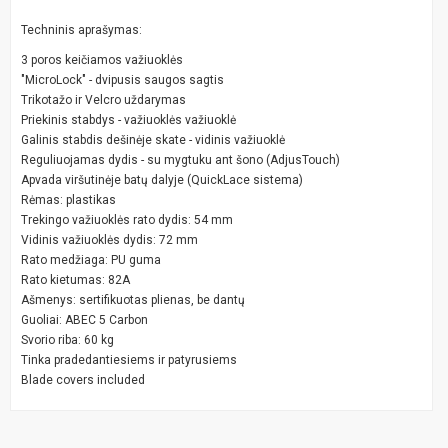
Techninis aprašymas:
3 poros keičiamos važiuoklės
"MicroLock" - dvipusis saugos sagtis
Trikotažo ir Velcro uždarymas
Priekinis stabdys - važiuoklės važiuoklė
Galinis stabdis dešinėje skate - vidinis važiuoklė
Reguliuojamas dydis - su mygtuku ant šono (AdjusTouch)
Apvada viršutinėje batų dalyje (QuickLace sistema)
Rėmas: plastikas
Trekingo važiuoklės rato dydis: 54 mm
Vidinis važiuoklės dydis: 72 mm
Rato medžiaga: PU guma
Rato kietumas: 82A
Ašmenys: sertifikuotas plienas, be dantų
Guoliai: ABEC 5 Carbon
Svorio riba: 60 kg
Tinka pradedantiesiems ir patyrusiems
Blade covers included