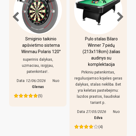
-
Smiginio taikinio
Pulo stalas Bilaro
apšvietimo sistema
Winner 7 pėdų
Winmau Polaris 120°
(213x118cm) žalias
o
audinys su
i
superinis dalykas,
komplektacija
uzmaciau, isigijau,
patenkintas!..
Pirkiniu patenkintas,
r
reguliuojamso kojeles geras
Data
12/06/2026
Nuo
dalykas, stalas nekliba. Bet
Glenas
yra keletas pastebejimu:
(5)
lazdos prastos, liaudiskai
tariant p..
Data
27/05/2026
Nuo
Edva
(4)