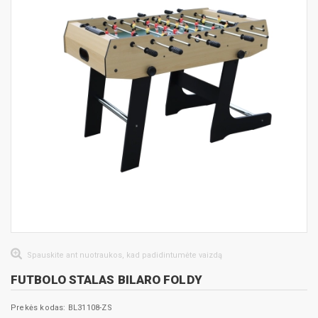
Spauskite ant nuotraukos, kad padidintumėte vaizdą
FUTBOLO STALAS BILARO FOLDY
Prekės kodas: BL31108-ZS