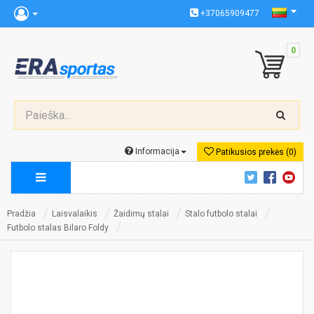
+37065909477
0
Informacija
Patikusios prekės (0)
Pradžia
Laisvalaikis
Žaidimų stalai
Stalo futbolo stalai
Futbolo stalas Bilaro Foldy