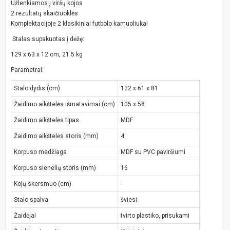
Užlenkiamos į viršų kojos
2 rezultatų skaičiuoklės
Komplektacijoje 2 klasikiniai futbolo kamuoliukai
Stalas supakuotas į dėžę:
129 x 63 x 12 cm, 21.5 kg
Parametrai:
Stalo dydis (cm)
122 x 61 x 81
Žaidimo aikštelės išmatavimai (cm)
105 x 58
Žaidimo aikštelės tipas
MDF
Žaidimo aikštelės storis (mm)
4
Korpuso medžiaga
MDF su PVC paviršiumi
Korpuso sienelių storis (mm)
16
Kojų skersmuo (cm)
-
Stalo spalva
šviesi
Žaidėjai
tvirto plastiko, prisukami