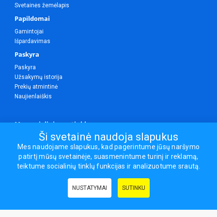
Svetainės žemėlapis
Papildomai
Gamintojai
Išpardavimas
Paskyra
Paskyra
Užsakymų istorija
Prekių atmintinė
Naujienlaiškis
Mes socialiniuose tinkluose
Ši svetainė naudoja slapukus
Mes naudojame slapukus, kad pagerintume jūsų naršymo
patirtį mūsų svetainėje, suasmenintume turinį ir reklamą,
Visos teisės saugomos.
teiktume socialinių tinklų funkcijas ir analizuotume srautą.
Sporto ir laisvalaikio prekės, maisto papildai - erasportas.lt © 2026
NUSTATYMAI
SUTINKU
Naudingos nuorodos:
Prekės grožiui ir sveikatai
|
Civilinis draudimas