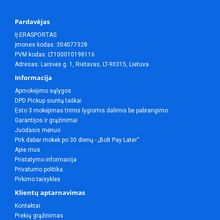
Pardavėjas
IĮ ERASPORTAS
Įmones kodas: 304077328
PVM kodas: LT100010198116
Adresas: Laisvės g. 1, Rietavas, LT-90315, Lietuva
Informacija
Apmokėjimo sąlygos
DPD Pickup siuntų taškai
Esto 3 mokėjimas trimis lygiomis dalimis be pabrangimo
Garantijos ir grąžinimai
Juodasis mėnuo
Pirk dabar mokėk po 30 dienų - „Bolt Pay Later“
Apie mus
Pristatymo informacija
Privatumo politika
Pirkimo taisyklės
Klientų aptarnavimas
Kontaktai
Prekių grąžinimas