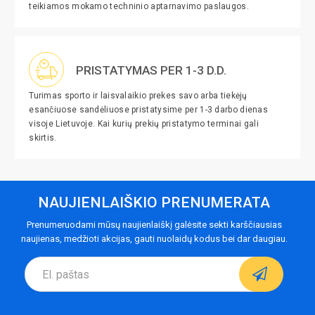
teikiamos mokamo techninio aptarnavimo paslaugos.
PRISTATYMAS PER 1-3 D.D.
Turimas sporto ir laisvalaikio prekes savo arba tiekėjų
esančiuose sandėliuose pristatysime per 1-3 darbo dienas
visoje Lietuvoje. Kai kurių prekių pristatymo terminai gali
skirtis.
NAUJIENLAIŠKIO PRENUMERATA
Prenumeruodami mūsų naujienlaiškį galėsite sekti karščiausias
naujienas, medžioti akcijas, gauti nuolaidų kodus bei dar daugiau.