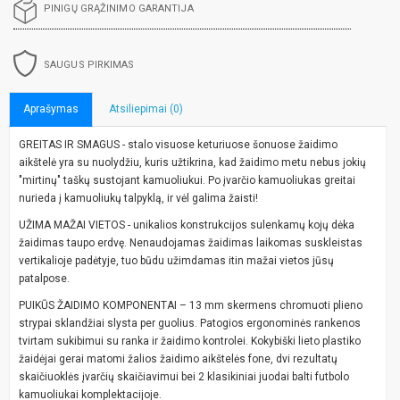
PINIGŲ GRĄŽINIMO GARANTIJA
SAUGUS PIRKIMAS
Aprašymas
Atsiliepimai (0)
GREITAS IR SMAGUS - stalo visuose keturiuose šonuose žaidimo
aikštelė yra su nuolydžiu, kuris užtikrina, kad žaidimo metu nebus jokių
"mirtinų" taškų sustojant kamuoliukui. Po įvarčio kamuoliukas greitai
nurieda į kamuoliukų talpyklą, ir vėl galima žaisti!
UŽIMA MAŽAI VIETOS - unikalios konstrukcijos sulenkamų kojų dėka
žaidimas taupo erdvę. Nenaudojamas žaidimas laikomas suskleistas
vertikalioje padėtyje, tuo būdu užimdamas itin mažai vietos jūsų
patalpose.
PUIKŪS ŽAIDIMO KOMPONENTAI – 13 mm skermens chromuoti plieno
strypai sklandžiai slysta per guolius. Patogios ergonominės rankenos
tvirtam sukibimui su ranka ir žaidimo kontrolei. Kokybiški lieto plastiko
žaidėjai gerai matomi žalios žaidimo aikštelės fone, dvi rezultatų
skaičiuoklės įvarčių skaičiavimui bei 2 klasikiniai juodai balti futbolo
kamuoliukai komplektacijoje.