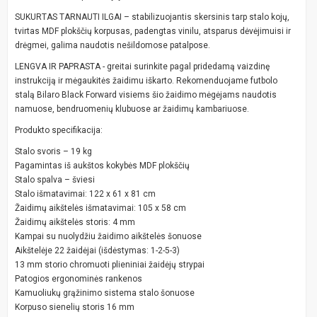
SUKURTAS TARNAUTI ILGAI – stabilizuojantis skersinis tarp stalo kojų,
tvirtas MDF plokščių korpusas, padengtas vinilu, atsparus dėvėjimuisi ir
drėgmei, galima naudotis nešildomose patalpose.
LENGVA IR PAPRASTA - greitai surinkite pagal pridedamą vaizdinę
instrukciją ir mėgaukitės žaidimu iškarto. Rekomenduojame futbolo
stalą Bilaro Black Forward visiems šio žaidimo mėgėjams naudotis
namuose, bendruomenių klubuose ar žaidimų kambariuose.
Produkto specifikacija:
Stalo svoris – 19 kg
Pagamintas iš aukštos kokybės MDF plokščių
Stalo spalva – šviesi
Stalo išmatavimai: 122 x 61 x 81 cm
Žaidimų aikštelės išmatavimai: 105 x 58 cm
Žaidimų aikštelės storis: 4 mm
Kampai su nuolydžiu žaidimo aikštelės šonuose
Aikštelėje 22 žaidėjai (išdėstymas: 1-2-5-3)
13 mm storio chromuoti plieniniai žaidėjų strypai
Patogios ergonominės rankenos
Kamuoliukų grąžinimo sistema stalo šonuose
Korpuso sienelių storis 16 mm