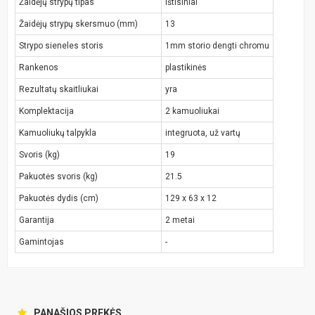
Žaidėjų strypų tipas
ištisiniai
Žaidėjų strypų skersmuo (mm)
13
Strypo sieneles storis
1mm storio dengti chromu
Rankenos
plastikinės
Rezultatų skaitliukai
yra
Komplektacija
2 kamuoliukai
Kamuoliukų talpykla
integruota, už vartų
Svoris (kg)
19
Pakuotės svoris (kg)
21.5
Pakuotės dydis (cm)
129 x 63 x 12
Garantija
2 metai
Gamintojas
-
PANAŠIOS PREKĖS