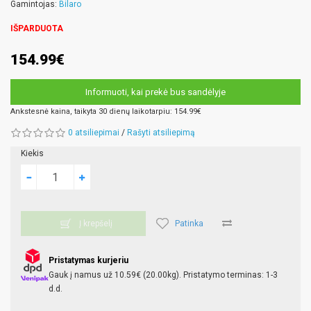
Gamintojas:
Bilaro
IŠPARDUOTA
154.99€
Informuoti, kai prekė bus sandėlyje
Ankstesnė kaina, taikyta 30 dienų laikotarpiu: 154.99€
0 atsiliepimai
/
Rašyti atsiliepimą
Kiekis
Patinka
Į krepšelį
Pristatymas kurjeriu
Gauk į namus už 10.59€ (20.00kg). Pristatymo terminas: 1-3
d.d.