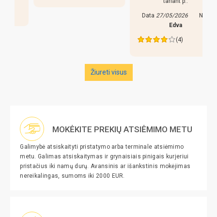
tariant p..
Data
27/05/2026
Nuo
Edva
(4)
Žiureti visus
MOKĖKITE PREKIŲ ATSIĖMIMO METU
Galimybė atsiskaityti pristatymo arba terminale atsiėmimo
metu. Galimas atsiskaitymas ir grynaisiais pinigais kurjeriui
pristačius iki namų durų. Avansinis ar išankstinis mokėjimas
nereikalingas, sumoms iki 2000 EUR.