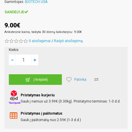
Gamintojas:
BIOTECH USA
SANDĖLYJE
9.00€
Ankstesnė kaina, taikyta 30 dienų laikotarpiu: 9.00€
0 atsiliepimai
/
Rašyti atsiliepimą
Kiekis
Patinka
Į krepšelį
Pristatymas kurjeriu
Gauk į namus už 3.99€ (0.30kg). Pristatymo terminas: 1-3 d.d.
Pristatymas į paštomatus
Gauk į paštomatą nuo 2.59€ (1-3 d.d.)