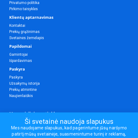
Privatumo politika
Pirkimo taisyklės
Klientų aptarnavimas
Kontaktai
Prekių grąžinimas
Svetainės žemėlapis
Papildomai
Gamintojai
Išpardavimas
Paskyra
Paskyra
Užsakymų istorija
Prekių atmintinė
Naujienlaiškis
Mes socialiniuose tinkluose
Ši svetainė naudoja slapukus
Mes naudojame slapukus, kad pagerintume jūsų naršymo
patirtį mūsų svetainėje, suasmenintume turinį ir reklamą,
Visos teisės saugomos.