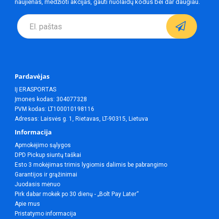
naujienas, medžioti akcijas, gauti nuolaidų kodus bei dar daugiau.
Pardavėjas
IĮ ERASPORTAS
Įmones kodas: 304077328
PVM kodas: LT100010198116
Adresas: Laisvės g. 1, Rietavas, LT-90315, Lietuva
Informacija
Apmokėjimo sąlygos
DPD Pickup siuntų taškai
Esto 3 mokėjimas trimis lygiomis dalimis be pabrangimo
Garantijos ir grąžinimai
Juodasis mėnuo
Pirk dabar mokėk po 30 dienų - „Bolt Pay Later“
Apie mus
Pristatymo informacija