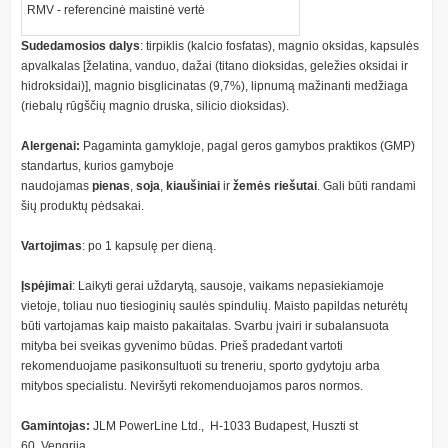
RMV - referencinė maistinė vertė
Sudedamosios dalys
:
tirpiklis (kalcio fosfatas), magnio oksidas, kapsulės
apvalkalas [želatina, vanduo, dažai (titano dioksidas, geležies oksidai ir
hidroksidai)], magnio bisglicinatas (9,7%), lipnumą mažinanti medžiaga
(riebalų rūgščių magnio druska, silicio dioksidas).
Alergenai:
Pagaminta gamykloje, pagal geros gamybos praktikos (GMP)
standartus, kurios gamyboje
naudojamas
pienas
,
soja
,
kiaušiniai
ir
žemės riešutai
. Gali būti randami
šių produktų pėdsakai.
Vartojimas
: po 1 kapsulę per dieną.
Įspėjimai
: Laikyti gerai uždarytą, sausoje, vaikams nepasiekiamoje
vietoje, toliau nuo tiesioginių saulės spindulių. Maisto papildas neturėtų
būti vartojamas kaip maisto pakaitalas. Svarbu įvairi ir subalansuota
mityba bei sveikas gyvenimo būdas. Prieš pradedant vartoti
rekomenduojame pasikonsultuoti su treneriu, sporto gydytoju arba
mitybos specialistu. Neviršyti rekomenduojamos paros normos.
Gamintojas:
JLM PowerLine Ltd., H-1033 Budapest, Huszti st
60, Vengrija.