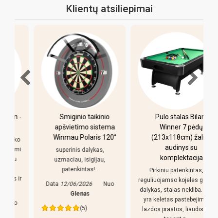
Klientų atsiliepimai
-
Smiginio taikinio
Pulo stalas Bilaro
apšvietimo sistema
Winner 7 pėdų
Winmau Polaris 120°
(213x118cm) žalias
o
audinys su
i
superinis dalykas,
komplektacija
uzmaciau, isigijau,
patenkintas!..
Pirkiniu patenkintas,
r
reguliuojamso kojeles geras
Data
12/06/2026
Nuo
dalykas, stalas nekliba. Bet
Glenas
yra keletas pastebejimu:
(5)
lazdos prastos, liaudiskai