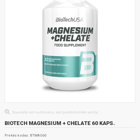
Spauskite ant nuotraukos, kad padidintumėte vaizdą
BIOTECH MAGNESIUM + CHELATE 60 KAPS.
Prekės kodas: BTMAG60