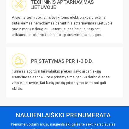
TECHNINIS APTARNAVIMAS
LIETUVOJE
Visiems treniruokliams bei kitoms elektronikos prekėms
suteikiamas nemokamas garantinis aptarnavimas Lietuvoje
nuo 2 metų ir daugiau. Garantijai pasibaigus, taip pat
teikiamos mokamo techninio aptarnavimo paslaugos.
PRISTATYMAS PER 1-3 D.D.
Turimas sporto ir laisvalaikio prekes savo arba tiekėjų
esančiuose sandėliuose pristatysime per 1-3 darbo dienas
visoje Lietuvoje. Kai kurių prekių pristatymo terminai gali
skirtis.
NAUJIENLAIŠKIO PRENUMERATA
Prenumeruodami mūsų naujienlaiškį galėsite sekti karščiausias