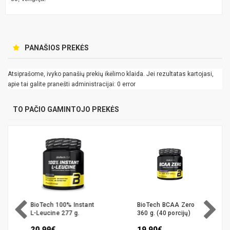
PANAŠIOS PREKĖS
Atsiprašome, ivyko panašių prekių ikėlimo klaida. Jei rezultatas kartojasi,
apie tai galite pranešti administracijai: 0 error
TO PAČIO GAMINTOJO PREKĖS
BioTech 100% Instant
BioTech BCAA Zero
L-Leucine 277 g.
360 g. (40 porcijų)
20.99€
19.90€