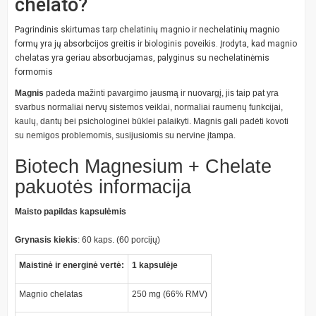
chelato?
Pagrindinis skirtumas tarp chelatinių magnio ir nechelatinių magnio
formų yra jų absorbcijos greitis ir biologinis poveikis. Įrodyta, kad magnio
chelatas yra geriau absorbuojamas, palyginus su nechelatinėmis
formomis
Magnis
padeda mažinti pavargimo jausmą ir nuovargį, jis taip pat yra
svarbus normaliai nervų sistemos veiklai, normaliai raumenų funkcijai,
kaulų, dantų bei psichologinei būklei palaikyti. Magnis gali padėti kovoti
su nemigos problemomis, susijusiomis su nervine įtampa.
Biotech Magnesium + Chelate
pakuotės informacija
Maisto papildas kapsulėmis
Grynasis kiekis
: 60 kaps. (60 porcijų)
Maistinė ir energinė vertė:
1 kapsulėje
Magnio chelatas
250 mg (66% RMV)