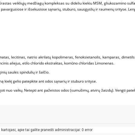
č išrastas veikliųjų medžiagų kompleksas su dideliu kiekiu MSM, gliukozamino sulfat
ą pavargusiose ir išsekusiose sąnarių, stuburo, sausgyslių ir raumenų srityse. Lengv
natas, lecitinas, natrio akrilatų kopolimeras, fenoksietanolis, kamparas, dimetil
ncinis aliejus, etilo chlorido ekstraktas, komūno chloridas Limonenas.
nių saulės spindulių ir šalčio.
ą kiekį gelio patepkite ant odos sąnarių ir stuburo srityse.
oti nuo vaikų. Netepti ant pažeistos odos (sumušimų, atvirų žaizdų). Vengti patek
artojasi, apie tai galite pranešti administracijai: 0 error