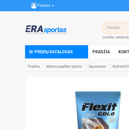
Paskyra
Įveskite raktažod
PREKIŲ KATALOGAS
PRADŽIA
KONT
Pradžia
Maisto papildai sportui
Sąnariams
Nutrend Fl