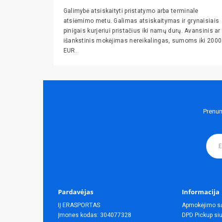
Galimybė atsiskaityti pristatymo arba terminale
atsiėmimo metu. Galimas atsiskaitymas ir grynaisiais
pinigais kurjeriui pristačius iki namų durų. Avansinis ar
išankstinis mokėjimas nereikalingas, sumoms iki 2000
EUR.
Prenum
Pardavėjas
Informacija
IĮ ERASPORTAS
Apmokėjimo s
Įmones kodas: 304077328
DPD Pickup siu