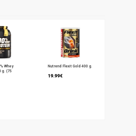
0% Whey
Nutrend Flexit Gold 400 g.
Nutrend Cr
 g. (75
Compresse
19.99€
22.99€