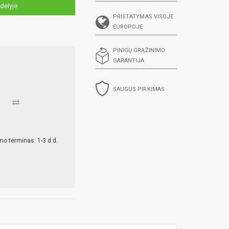
dėlyje
PRISTATYMAS VISOJE
EUROPOJE
PINIGŲ GRĄŽINIMO
GARANTIJA
SAUGUS PIRKIMAS
mo terminas: 1-3 d.d.