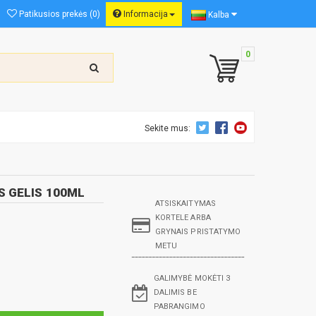
Patikusios prekės (0)
Informacija
Kalba
0
Sekite mus:
S GELIS 100ML
ATSISKAITYMAS
KORTELE ARBA
GRYNAIS PRISTATYMO
METU
GALIMYBĖ MOKĖTI 3
DALIMIS BE
PABRANGIMO