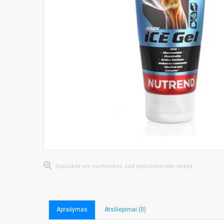
Spauskite ant nuotraukos, kad padidintumėte vaizdą
Aprašymas
Atsiliepimai (0)