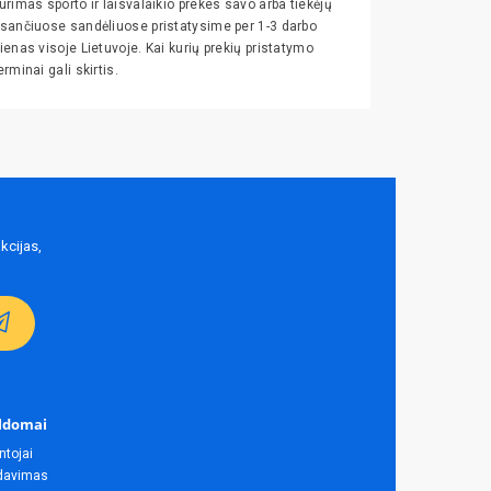
urimas sporto ir laisvalaikio prekes savo arba tiekėjų
sančiuose sandėliuose pristatysime per 1-3 darbo
ienas visoje Lietuvoje. Kai kurių prekių pristatymo
erminai gali skirtis.
kcijas,
ldomai
ntojai
rdavimas