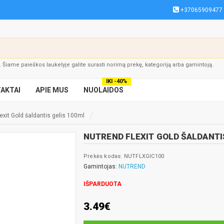
+37065909477
į. Šiame paieškos laukelyje galite surasti norimą prekę, kategoriją arba gamintoją.
IKI -40%
AKTAI
APIE MUS
NUOLAIDOS
exit Gold šaldantis gelis 100ml
NUTREND FLEXIT GOLD ŠALDANTI
Prekės kodas: NUTFLXGIC100
Gamintojas:
NUTREND
IŠPARDUOTA
3.49€