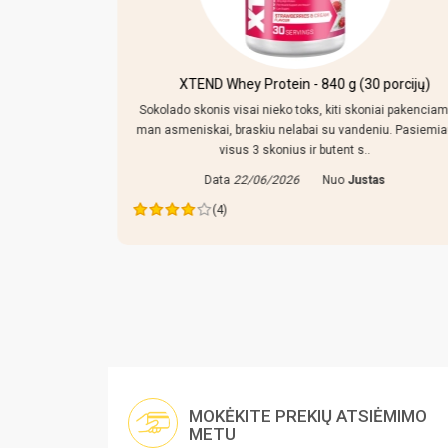
kersiniu ir
XTEND Whey Protein - 840 g (30 porcijų)
Sokolado skonis visai nieko toks, kiti skoniai pakenciam
man asmeniskai, braskiu nelabai su vandeniu. Pasiemi
mpo reguliuoti,
visus 3 skonius ir butent s..
 tiek prikisus
Data
22/06/2026
Nuo
Justas
ras
(4)
MOKĖKITE PREKIŲ ATSIĖMIMO
METU