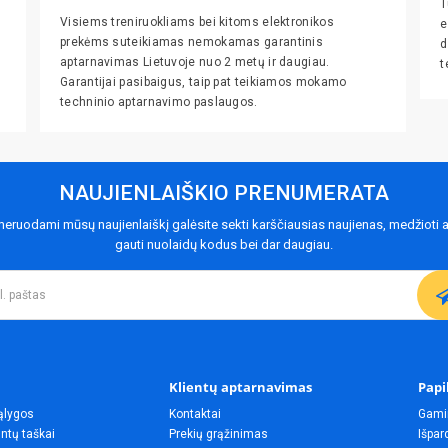
T
Visiems treniruokliams bei kitoms elektronikos
e
prekėms suteikiamas nemokamas garantinis
d
aptarnavimas Lietuvoje nuo 2 metų ir daugiau.
t
Garantijai pasibaigus, taip pat teikiamos mokamo
techninio aptarnavimo paslaugos.
NAUJIENLAIŠKIO PRENUMERATA
eruodami mūsų naujienlaiškį galėsite sekti karščiausias naujienas, medžioti a
gauti nuolaidų kodus bei dar daugiau.
Klientų aptarnavimas
Papi
ąlygos
Kontaktai
Gami
ntų taškai
Prekių grąžinimas
Išpa