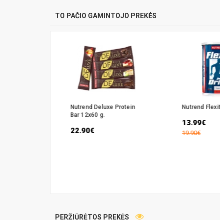
TO PAČIO GAMINTOJO PREKĖS
sLife
Nutrend Deluxe Protein
Nutrend Flexi
nis (10 x
Bar 12x60 g.
13.99€
22.90€
19.90€
PERŽIŪRĖTOS PREKĖS