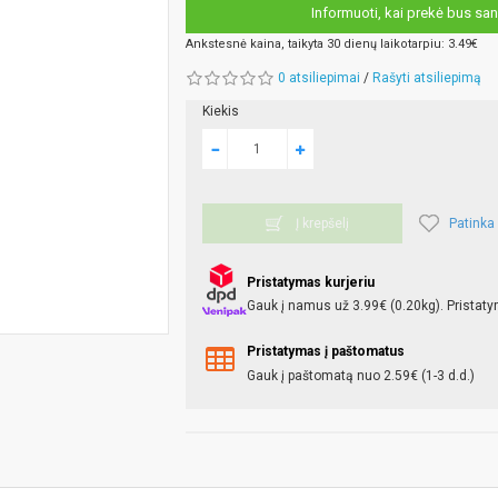
Informuoti, kai prekė bus san
Ankstesnė kaina, taikyta 30 dienų laikotarpiu: 3.49€
0 atsiliepimai
/
Rašyti atsiliepimą
Kiekis
Patinka
Į krepšelį
Pristatymas kurjeriu
Gauk į namus už 3.99€ (0.20kg). Pristaty
Pristatymas į paštomatus
Gauk į paštomatą nuo 2.59€ (1-3 d.d.)