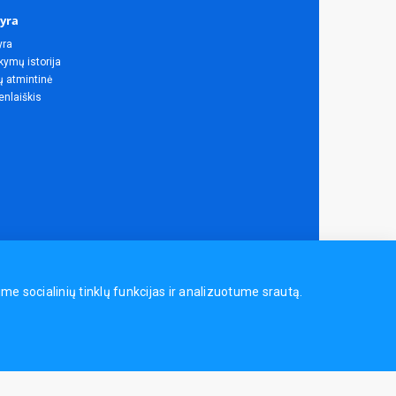
yra
yra
ymų istorija
ų atmintinė
enlaiškis
 socialinių tinklų funkcijas ir analizuotume srautą.