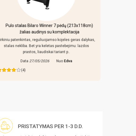
Pulo stalas Bilaro Winner 7 pėdų (213x118cm)
Mobi
žalias audinys su komplektacija
irkiniu patenkintas, reguliuojamso kojeles geras dalykas,
Kaip uz toki
stalas nekliba. Bet yra keletas pastebejimu: lazdos
konstrukcija
prastos, liaudiskai tariant p..
Data
27/05/2026
Nuo
Edva
Da
(4)
PRISTATYMAS PER 1-3 D.D.