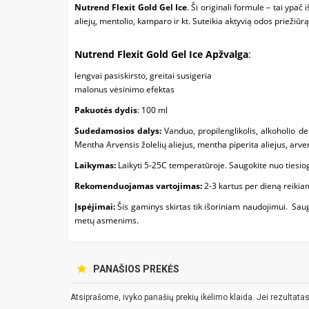
Nutrend Flexit Gold Gel Ice
. Ši originali formulė – tai ypa
aliejų, mentolio, kamparo ir kt. Suteikia aktyvią odos priežiūr
Nutrend Flexit Gold Gel Ice Apžvalga
:
lengvai pasiskirsto, greitai susigeria
malonus vėsinimo efektas
Pakuotės dydis
: 100 ml
Sudedamosios dalys:
Vanduo, propilenglikolis, alkoholio de
Mentha Arvensis žolelių aliejus, mentha piperita aliejus, arve
Laikymas:
Laikyti 5-25C temperatūroje. Saugokite nuo tiesiogi
Rekomenduojamas vartojimas:
2-3 kartus per dieną reikiam
Įspėjimai:
Šis gaminys skirtas tik išoriniam naudojimui. Saug
metų asmenims.
PANAŠIOS PREKĖS
Atsiprašome, ivyko panašių prekių ikėlimo klaida. Jei rezultatas k