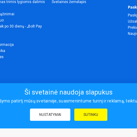
as trimis lygiomis dalimis
Svetainės žemėlapis
Pask
rąžinimai
Pask
uo
Užsak
ėk po 30 dienų - „Bolt Pay
Preki
Nauji
ormacija
tika
lės
Ši svetainė naudoja slapukus
o patirtį mūsų svetainėje, suasmenintume turinį ir reklamą, teiktume
© 2026
NUSTATYMAI
SUTINKU
draudimas