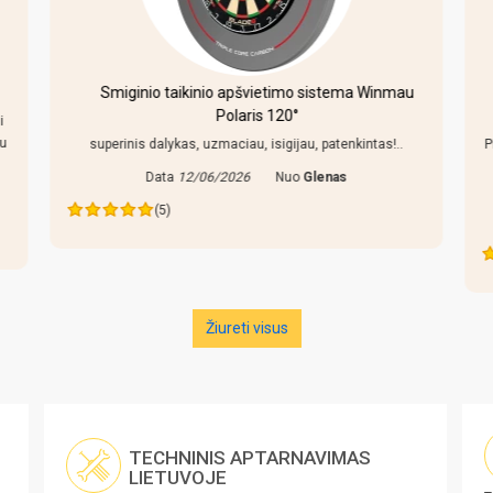
Smiginio taikinio apšvietimo sistema Winmau
Polaris 120°
i
au
superinis dalykas, uzmaciau, isigijau, patenkintas!..
P
Data
12/06/2026
Nuo
Glenas
(5)
Žiureti visus
TECHNINIS APTARNAVIMAS
LIETUVOJE