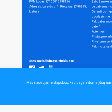
PVM kodas: LT100010198116
Esto 3 mokėjim
Adresas: Laisvės g. 1, Rietavas, LT-90315,
be pabrangimo
Lietuva
Garantijos ir g
Juodasis mėn
Pirk dabar mok
Later“
Apie mus
Pristatymo inf
Privatumo poli
Pirkimo taisyk
Mes socialiniuose tinkluose
Visos teisės saugomos.
Mes naudojame slapukus, kad pagerintume jūsų naršym
Sporto ir laisvalaikio prekės, maisto papildai - erasportas.lt 
Naudingos nuorodos:
Prekės grožiui ir sveikatai
|
Civilinis 