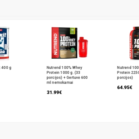
t 400 g
Nutrend 100% Whey
Nutrend 10
Protein 1000 g. (33
Protein 2250
porcijos) + Gertuvė 600
porcijos)
ml nemokamai
64.95€
31.99€