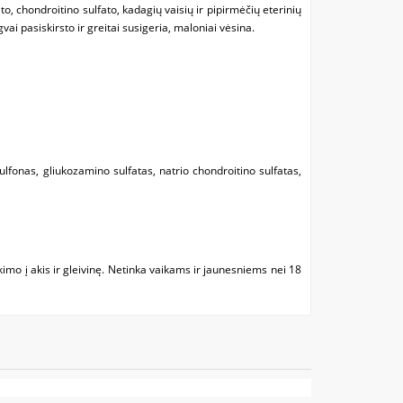
o, chondroitino sulfato, kadagių vaisių ir pipirmėčių eterinių
ai pasiskirsto ir greitai susigeria, maloniai vėsina.
sulfonas, gliukozamino sulfatas, natrio chondroitino sulfatas,
imo į akis ir gleivinę. Netinka vaikams ir jaunesniems nei 18