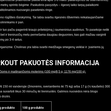
 metrų sprinto bėgime. Paskutinis pavyzdys – ilgesnį laiko tarpą palaikomi
t atitolinamos nuovargio pasekmės ringe.
pieno rūgšties išsiskyrimą. Tai labia svarbu ilgesnės ištvermės reikalaujančiame
olininkams ir pan.
ir tuo pačiu pagerinti kraujo pritekėjimą į raumeninius audinius. To pasekoje netik
bet ir treniruočių metu pernešama daugiau deguonies, kas gali mažiau varginti
imų po 3-4 setus.
organizme. Cholinas yra labia svarbi medžiaga smegenų veiklai ir įvairiems jų
KOUT PAKUOTĖS INFORMACIJA
ioms ir maitinančioms moterims (100 mg/8,5 g, 1176 mg/100 g).
dyti 150 ml vandenyje (žmonėms, sveriantiems iki 75 kg) arba 17 g (½ kaušelio) 300
na suvartoti likus 30 minučių iki treniruotės. Galimos nuosėdos nėra blogo
s dozės.
g produkto
100 g produkto