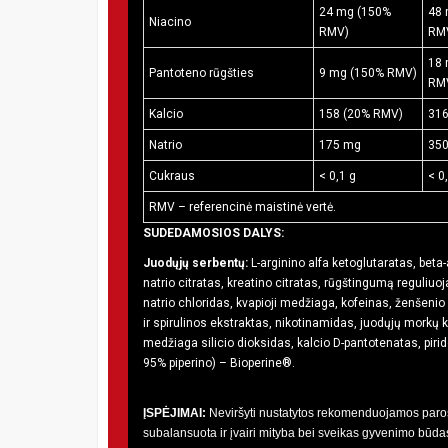
24 mg (150%
48 
Niacino
RMV)
RM
18 
Pantoteno rūgšties
9 mg (150% RMV)
RM
Kalcio
158 (20% RMV)
316
Natrio
175 mg
35
Cukraus
< 0,1 g
< 0
RMV – referencinė maistinė vertė.
SUDEDAMOSIOS DALYS:
Juodųjų serbentų:
L-arginino alfa ketoglutaratas, beta
natrio citratas, kreatino citratas, rūgštingumą reguliuoja
natrio chloridas, kvapioji medžiaga, kofeinas, ženšeni
ir spirulinos ekstraktas, nikotinamidas, juodųjų morkų ko
medžiaga silicio dioksidas, kalcio D-pantotenatas, piri
95% piperino) – Bioperine®.
ĮSPĖJIMAI:
Neviršyti nustatytos rekomenduojamos paros 
subalansuota ir įvairi mityba bei sveikas gyvenimo bū