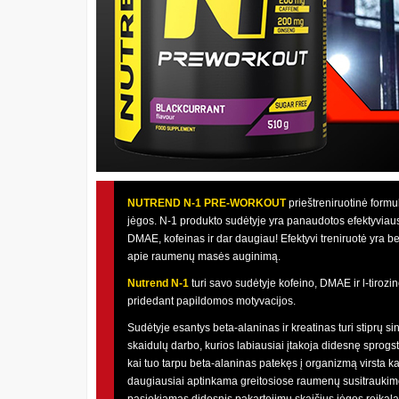
NUTREND N-1 PRE-WORKOUT
prieštreniruotinė formul
jėgos. N-1 produkto sudėtyje yra panaudotos efektyviausio
DMAE, kofeinas ir dar daugiau! Efektyvi treniruotė yra be
apie raumenų masės auginimą.
Nutrend N-1
turi savo sudėtyje kofeino, DMAE ir l-tirozino
pridedant papildomos motyvacijos.
Sudėtyje esantys beta-alaninas ir kreatinas turi stiprų 
skaidulų darbo, kurios labiausiai įtakoja didesnę sprogst
kai tuo tarpu beta-alaninas patekęs į organizmą virsta k
daugiausiai aptinkama greitosiose raumenų susitraukimo
pasiekiamas didesnis pakartojimų skaičius jėgos reikal