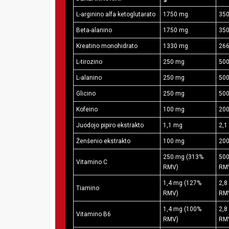
L-arginino alfa ketoglutarato
1750 mg
35
Beta-alanino
1750 mg
35
Kreatino monohidrato
1330 mg
26
L-tirozino
250 mg
50
L-alanino
250 mg
50
Glicino
250 mg
50
Kofeino
100 mg
20
Juodojo pipiro ekstrakto
1,1 mg
2,1
Ženšenio ekstrakto
100 mg
20
250 mg (313%
500
Vitamino C
RMV)
RM
1,4 mg (127%
2,8
Tiamino
RMV)
RM
1,4 mg (100%
2,8
Vitamino B6
RMV)
RM