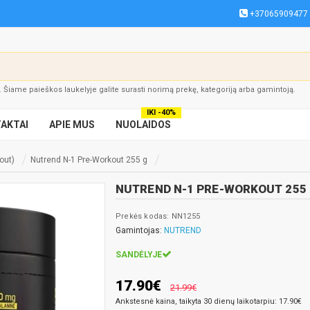
+37065909477
į. Šiame paieškos laukelyje galite surasti norimą prekę, kategoriją arba gamintoją.
IKI -40%
AKTAI
APIE MUS
NUOLAIDOS
out)
Nutrend N-1 Pre-Workout 255 g
NUTREND N-1 PRE-WORKOUT 255
Prekės kodas: NN1255
Gamintojas:
NUTREND
SANDĖLYJE
17.90€
21.99€
Ankstesnė kaina, taikyta 30 dienų laikotarpiu: 17.90€