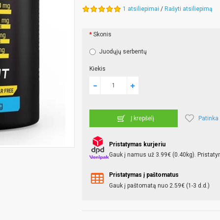
1 atsiliepimai
/
Rašyti atsiliepimą
Skonis
Juodųjų serbentų
Kiekis
Patinka
Į krepšelį
Pristatymas kurjeriu
Gauk į namus už 3.99€ (0.40kg). Pristaty
Pristatymas į paštomatus
Gauk į paštomatą nuo 2.59€ (1-3 d.d.)