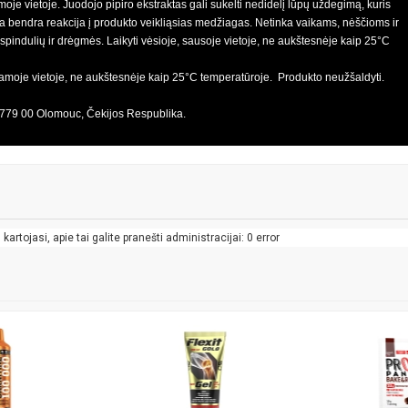
oje vietoje. Juodojo pipiro ekstraktas gali sukelti nedidelį lūpų uždegimą, kuris
ra bendra reakcija į produkto veikliąsias medžiagas. Netinka vaikams, nėščioms ir
pindulių ir drėgmės. Laikyti vėsioje, sausoje vietoje, ne aukštesnėje kaip 25°C
iamoje vietoje, ne aukštesnėje kaip 25°C temperatūroje. Produkto neužšaldyti.
779 00 Olomouc, Čekijos Respublika.
artojasi, apie tai galite pranešti administracijai: 0 error