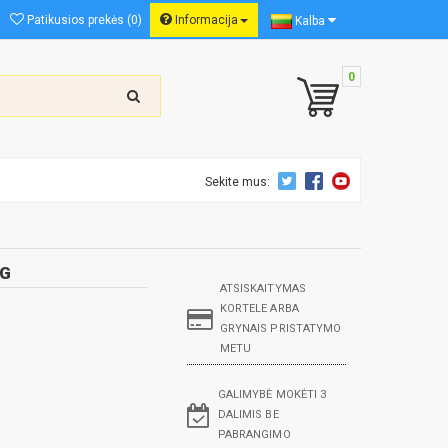
Patikusios prekės (0)
Informacija
Kalba
0
Sekite mus:
 G
ATSISKAITYMAS
KORTELE ARBA
GRYNAIS PRISTATYMO
METU
GALIMYBĖ MOKĖTI 3
DALIMIS BE
PABRANGIMO