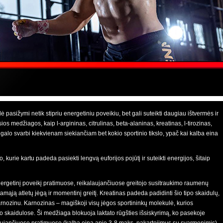
ė pasižymi netik stipriu energetiniu poveikiu, bet gali suteikti daugiau ištvermės ir
s medžiagos, kaip l-argininas, citrulinas, beta-alaninas, kreatinas, l-tirozinas,
galo svarbi kiekvienam siekiančiam bet kokio sportinio tikslo, ypač kai kalba eina
, kurie kartu padeda pasiekti lengvą euforijos pojūtį ir suteikti energijos, šitaip
sinergetinį poveikį pratimuose, reikalaujančiuose greitojo susitraukimo raumenų
amąją atletų jėgą ir momentinį greitį. Kreatinas padeda padidinti šio tipo skaidulų,
arnozinu. Karnozinas – magiškoji visų jėgos sportininkų molekulė, kurios
 skaidulose. Ši medžiaga blokuoja laktato rūgšties išsiskyrimą, ko pasekoje
aujančiuose pratimuose (kalba eina apie 3-8 maks. pakartojimus su svarmenimis).