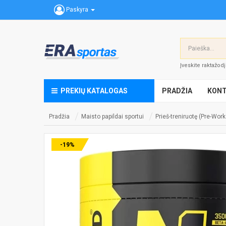
Paskyra
Įveskite raktažod
PREKIŲ KATALOGAS
PRADŽIA
KONT
Pradžia
Maisto papildai sportui
Prieš-treniruotę (Pre-Work
-19%