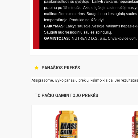
pasikonsultuoti su gydytoju. Laikyti vaikams nepasiekiam
praeina po 15 minučių. Akių dilgčiojimas ir niežėjimas y
maitinančioms moterims. Saugoti nuo tiesioginių saulės s
temperatūroje. Produkto neužšaldyti.
LAIKYMAS:
Laikyti sausoje, vėsioje, vaikams nepasiek
Saugoti nuo tiesioginių saulės spindulių.
GAMINTOJAS:
NUTREND D.S., a.s., Chválkovice 604, 
PANAŠIOS PREKĖS
Atsiprašome, ivyko panašių prekių ikėlimo klaida. Jei rezultatas k
TO PAČIO GAMINTOJO PREKĖS