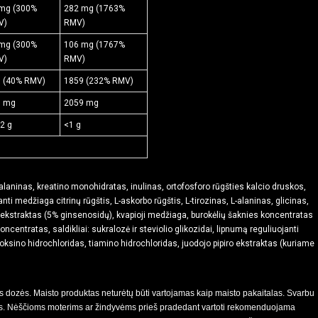
mg (300%
282 mg (1763%
V)
RMV)
mg (300%
106 mg (1767%
V)
RMV)
 (40% RMV)
1859 (232% RMV)
0 mg
2059 mg
,2 g
<1 g
-alaninas, kreatino monohidratas, inulinas, ortofosforo rūgšties kalcio druskos,
nti medžiaga citrinų rūgštis, L-askorbo rūgštis, L-tirozinas, L-alaninas, glicinas,
o ekstraktas (5% ginsenosidų), kvapioji medžiaga, burokėlių šaknies koncentratas
ncentratas, saldikliai: sukralozė ir steviolio glikozidai, lipnumą reguliuojanti
doksino hidrochloridas, tiamino hidrochloridas, juodojo pipiro ekstraktas (kuriame
dozės. Maisto produktas neturėtų būti vartojamas kaip maisto pakaitalas. Svarbu
das. Nėščioms moterims ar žindyvėms prieš pradedant vartoti rekomenduojama