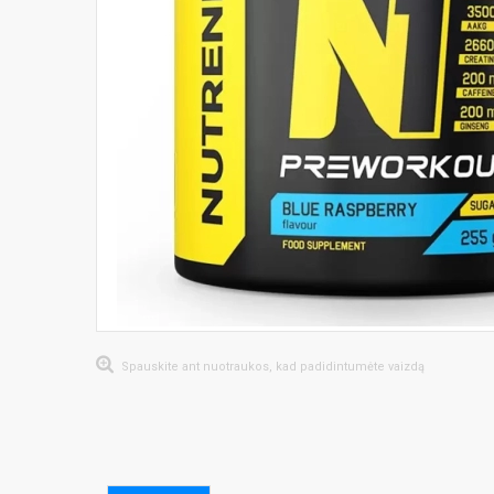
Spauskite ant nuotraukos, kad padidintumėte vaizdą