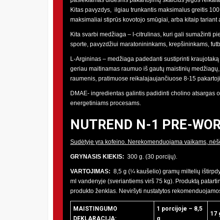
Kitas pavyzdys, ilgiau trunkantis maksimalus greitis 100
maksimaliai stiprūs kovotojo smūgiai, arba kitaip tarian
Kita svarbi medžiaga – l-citrulinas, kuri gali sumažinti 
sporte, pavyzdžiui maratonininkams, krepšininkams, futb
L-Argininas – medžiaga padedanti sustiprinti kraujotaką 
geriau maitinamas raumuo iš gautų maistinių medžiagų, 
raumenis, pratimuose reikalajaujančiuose 8-15 pakartoj
DMAE- ingredientas galintis padidinti cholino atsargas 
energetiniams procesams.
NUTREND N-1 PRE-WOR
Sudėtyje yra kofeino. Nerekomenduojama vaikams, nėšč
GRYNASIS KIEKIS:
300 g. (30 porcijų).
VARTOJIMAS:
8,5 g (¼ kaušelio) gramų miltelių ištirp
ml vandenyje (sveriantiems virš 75 kg). Produktą patarti
produkto ženklas. Neviršyti nustatytos rekomenduojamo
MAISTINGUMO
1 porcijoje – 8,5
17 
DEKLARACIJA
:
g