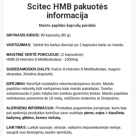
Scitec HMB pakuotės
informacija
Maisto papildas kapsulių pavidalu
GRYNASIS KIEKIS:
90 kapsulių (90 g).
VARTOJIMAS:
Vartoti tris kartus dienoje po 2 kapsules kartu su maistu.
MAISTIN
Ė VERTĖ PORCIJOJE:
(2 kapsulėse):
HMB (ß-Hidroksi ß-Metilbutiratas) - 1000mg
SUDEDAMOSIOS DALYS:
Kalcio ß-Hidroksi ß-Metilbutiratas, magnio
stearatas, želatina (kapsulė).
ĮSPĖJIMAI:
Neviršyti nustatytos rekomenduojamos dozės. Maisto
papildas neturėtų būti vartojamas kaip maisto pakaitalas. Svarbu
subalansuota ir įvairi mityba bei sveikas gyvenimo būdas. Maisto papildas
netinkamas asmenims iki 18 metų, nėščioms moterims ar žindyvėms.
ALERGEN
Ų INFORMACIJA:
Produktas pagamintas įrenginyje, kuris taip
pat apdoroja produktus turinčius savo sudėtyje
pieno, sojos
ir
kiaušinių
baltymų, glitimo, žemės riešutų.
LAIKYMAS:
Laikyti sausoje, vėsioje, vaikams nepasiekiamoje vietoje,
saugoti nuo tiesioginių saulės spindulių.