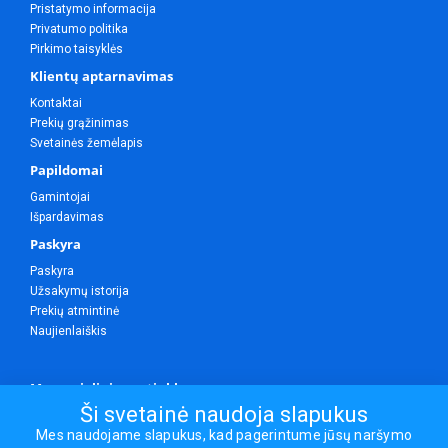
Pristatymo informacija
Privatumo politika
Pirkimo taisyklės
Klientų aptarnavimas
Kontaktai
Prekių grąžinimas
Svetainės žemėlapis
Papildomai
Gamintojai
Išpardavimas
Paskyra
Paskyra
Užsakymų istorija
Prekių atmintinė
Naujienlaiškis
Mes socialiniuose tinkluose
Ši svetainė naudoja slapukus
Mes naudojame slapukus, kad pagerintume jūsų naršymo