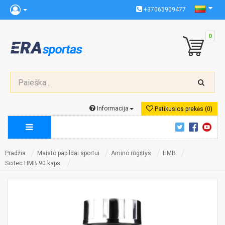
+37065909477
0
Informacija
Patikusios prekės (0)
Pradžia
Maisto papildai sportui
Amino rūgštys
HMB
Scitec HMB 90 kaps.