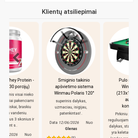
Klientų atsiliepimai
-
Smiginio taikinio
Pulo stalas Bilaro
apšvietimo sistema
Winner 7 pėdų
Winmau Polaris 120°
(213x118cm) žalias
o
audinys su
i
superinis dalykas,
komplektacija
uzmaciau, isigijau,
patenkintas!..
Pirkiniu patenkintas,
r
reguliuojamso kojeles geras
Data
12/06/2026
Nuo
dalykas, stalas nekliba. Bet
Glenas
yra keletas pastebejimu:
(5)