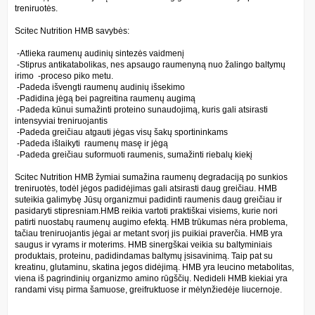
treniruotės.
Scitec Nutrition HMB savybės:
-Atlieka raumenų audinių sintezės vaidmenį
-Stiprus antikatabolikas, nes apsaugo raumenyną nuo žalingo baltymų
irimo -proceso piko metu.
-Padeda išvengti raumenų audinių išsekimo
-Padidina jėgą bei pagreitina raumenų augimą
-Padeda kūnui sumažinti proteino sunaudojimą, kuris gali atsirasti
intensyviai treniruojantis
-Padeda greičiau atgauti jėgas visų šakų sportininkams
-Padeda išlaikyti raumenų masę ir jėgą
-Padeda greičiau suformuoti raumenis, sumažinti riebalų kiekį
Scitec Nutrition HMB žymiai sumažina raumenų degradaciją po sunkios
treniruotės, todėl jėgos padidėjimas gali atsirasti daug greičiau. HMB
suteikia galimybę Jūsų organizmui padidinti raumenis daug greičiau ir
pasidaryti stipresniam.HMB reikia vartoti praktiškai visiems, kurie nori
patirti nuostabų raumenų augimo efektą. HMB trūkumas nėra problema,
tačiau treniruojantis jėgai ar metant svorį jis puikiai praverčia. HMB yra
saugus ir vyrams ir moterims. HMB sinergškai veikia su baltyminiais
produktais, proteinu, padidindamas baltymų įsisavinimą. Taip pat su
kreatinu, glutaminu, skatina jegos didėjimą. HMB yra leucino metabolitas,
viena iš pagrindinių organizmo amino rūgščių. Nedideli HMB kiekiai yra
randami visų pirma šamuose, greifruktuose ir mėlynžiedėje liucernoje.