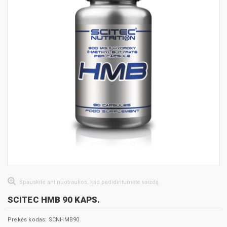
Spauskite ant nuotraukos, kad padidintumėte vaizdą
SCITEC HMB 90 KAPS.
Prekės kodas: SCNHMB90