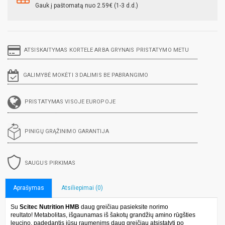
Gauk į paštomatą nuo 2.59€ (1-3 d.d.)
ATSISKAITYMAS KORTELE ARBA GRYNAIS PRISTATYMO METU
GALIMYBĖ MOKĖTI 3 DALIMIS BE PABRANGIMO
PRISTATYMAS VISOJE EUROPOJE
PINIGŲ GRĄŽINIMO GARANTIJA
SAUGUS PIRKIMAS
Aprašymas
Atsiliepimai (0)
Su
Scitec Nutrition HMB
daug greičiau pasieksite norimo
reultato! Metabolitas, išgaunamas iš šakotų grandžių amino rūgšties
leucino, padedantis jūsų raumenims daug greičiau atsistatyti po