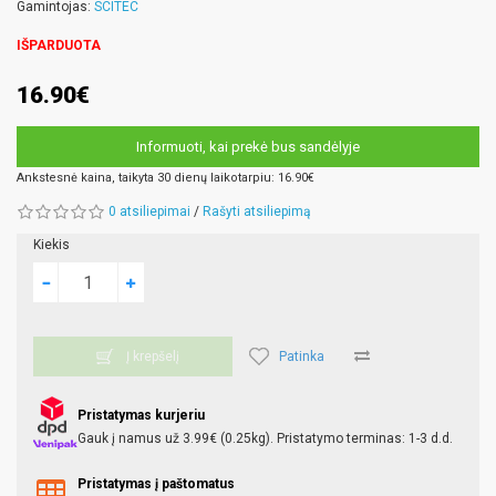
Gamintojas:
SCITEC
IŠPARDUOTA
16.90€
Informuoti, kai prekė bus sandėlyje
Ankstesnė kaina, taikyta 30 dienų laikotarpiu: 16.90€
0 atsiliepimai
/
Rašyti atsiliepimą
Kiekis
Patinka
Į krepšelį
Pristatymas kurjeriu
Gauk į namus už 3.99€ (0.25kg). Pristatymo terminas: 1-3 d.d.
Pristatymas į paštomatus