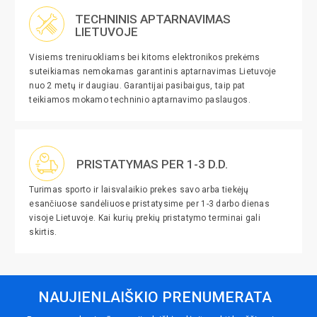
TECHNINIS APTARNAVIMAS
LIETUVOJE
Visiems treniruokliams bei kitoms elektronikos prekėms
suteikiamas nemokamas garantinis aptarnavimas Lietuvoje
nuo 2 metų ir daugiau. Garantijai pasibaigus, taip pat
teikiamos mokamo techninio aptarnavimo paslaugos.
PRISTATYMAS PER 1-3 D.D.
Turimas sporto ir laisvalaikio prekes savo arba tiekėjų
esančiuose sandėliuose pristatysime per 1-3 darbo dienas
visoje Lietuvoje. Kai kurių prekių pristatymo terminai gali
skirtis.
NAUJIENLAIŠKIO PRENUMERATA