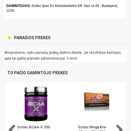
GAMINTOJAS:
Scitec Ipari Es Kereskedelmi Kft. Vaci ut 49., Budapest,
1134.
PANAŠIOS PREKĖS
Atsiprašome, ivyko panašių prekių ikėlimo klaida. Jei rezultatas kartojasi,
apie tai galite pranešti administracijai: 0 error
TO PAČIO GAMINTOJO PREKĖS
Scitec BCAA-X 330
Scitec Mega Kre-