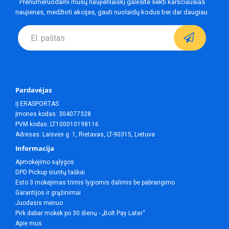
Prenumeruodami mūsų naujienlaiškį galėsite sekti karščiausias
naujienas, medžioti akcijas, gauti nuolaidų kodus bei dar daugiau.
Pardavėjas
IĮ ERASPORTAS
Įmones kodas: 304077328
PVM kodas: LT100010198116
Adresas: Laisvės g. 1, Rietavas, LT-90315, Lietuva
Informacija
Apmokėjimo sąlygos
DPD Pickup siuntų taškai
Esto 3 mokėjimas trimis lygiomis dalimis be pabrangimo
Garantijos ir grąžinimai
Juodasis mėnuo
Pirk dabar mokėk po 30 dienų - „Bolt Pay Later“
Apie mus