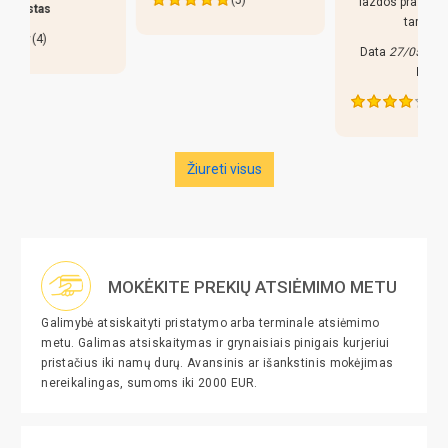
lazdos prastos, liaudiskai
tariant p..
Data
27/05/2026
Nuo
Edva
(4)
Žiureti visus
MOKĖKITE PREKIŲ ATSIĖMIMO METU
Galimybė atsiskaityti pristatymo arba terminale atsiėmimo
metu. Galimas atsiskaitymas ir grynaisiais pinigais kurjeriui
pristačius iki namų durų. Avansinis ar išankstinis mokėjimas
nereikalingas, sumoms iki 2000 EUR.