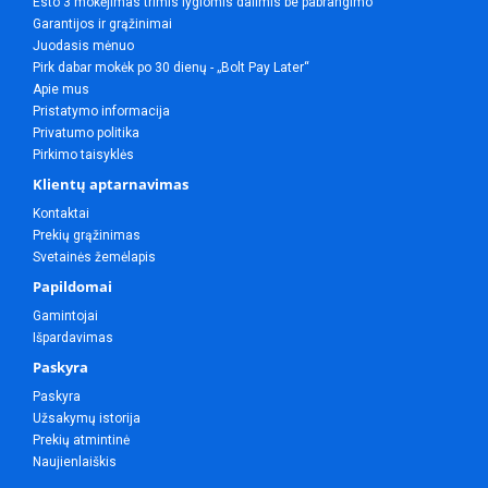
Esto 3 mokėjimas trimis lygiomis dalimis be pabrangimo
Garantijos ir grąžinimai
Juodasis mėnuo
Pirk dabar mokėk po 30 dienų - „Bolt Pay Later“
Apie mus
Pristatymo informacija
Privatumo politika
Pirkimo taisyklės
Klientų aptarnavimas
Kontaktai
Prekių grąžinimas
Svetainės žemėlapis
Papildomai
Gamintojai
Išpardavimas
Paskyra
Paskyra
Užsakymų istorija
Prekių atmintinė
Naujienlaiškis