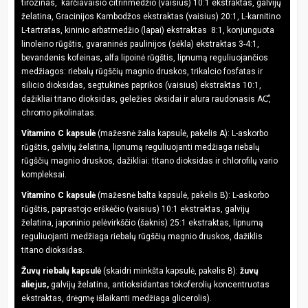
tirozinas, karčiavaisio citrinmedžio (vaisius) 10:1 ekstraktas, galvijų
želatina, Gracinijos Kambodžos ekstraktas (vaisius) 20:1, L-karnitino
L-tartratas, kininio arbatmedžio (lapai) ekstraktas 8:1, konjunguota
linoleino rūgštis, gvaraninės paulinijos (sėkla) ekstraktas 3-4:1,
bevandenis kofeinas, alfa lipoinė rūgštis, lipnumą reguliuojančios
medžiagos: riebalų rūgščių magnio druskos, trikalcio fosfatas ir
silicio dioksidas, segtukinės paprikos (vaisius) ekstraktas 10:1,
dažikliai titano dioksidas, geležies oksidai ir alura raudonasis AC⃰,
chromo pikolinatas.
Vitamino C kapsulė
(mažesnė žalia kapsulė, pakelis A): L-askorbo
rūgštis, galvijų želatina, lipnumą reguliuojanti medžiaga riebalų
rūgščių magnio druskos, dažikliai: titano dioksidas ir chlorofilų vario
kompleksai.
Vitamino C kapsulė
(mažesnė balta kapsulė, pakelis B): L-askorbo
rūgštis, paprastojo erškėčio (vaisius) 10:1 ekstraktas, galvijų
želatina, japoninio pelėvirkščio (šaknis) 25:1 ekstraktas, lipnumą
reguliuojanti medžiaga riebalų rūgščių magnio druskos, dažiklis
titano dioksidas.
Žuvų riebalų kapsulė
(skaidri minkšta kapsulė, pakelis B):
žuvų
aliejus,
galvijų želatina, antioksidantas tokoferolių koncentruotas
ekstraktas, drėgmę išlaikanti medžiaga glicerolis).