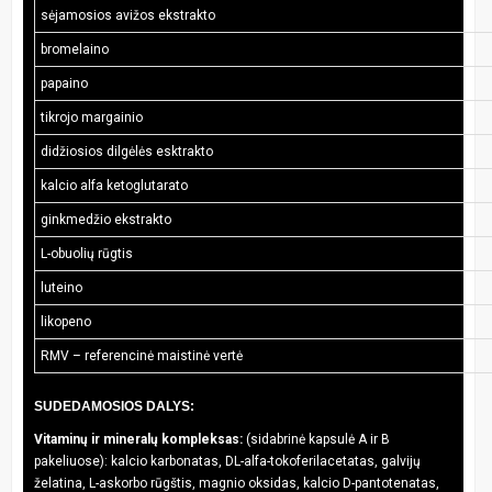
sėjamosios avižos ekstrakto
bromelaino
papaino
tikrojo margainio
didžiosios dilgėlės esktrakto
kalcio alfa ketoglutarato
ginkmedžio ekstrakto
L-obuolių rūgtis
luteino
likopeno
RMV – referencinė maistinė vertė
SUDEDAMOSIOS DALYS:
Vitaminų ir mineralų kompleksas:
(sidabrinė kapsulė A ir B
pakeliuose): kalcio karbonatas, DL-alfa-tokoferilacetatas, galvijų
želatina, L-askorbo rūgštis, magnio oksidas, kalcio D-pantotenatas,