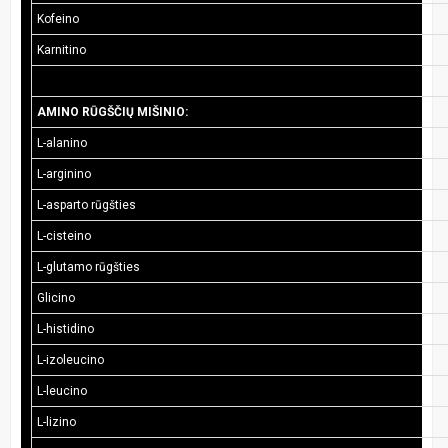
Kofeino
Karnitino
AMINO RŪGŠČIŲ MIŠINIO:
L-alanino
L-arginino
L-asparto rūgšties
L-cisteino
L-glutamo rūgšties
Glicino
L-histidino
L-izoleucino
L-leucino
L-lizino