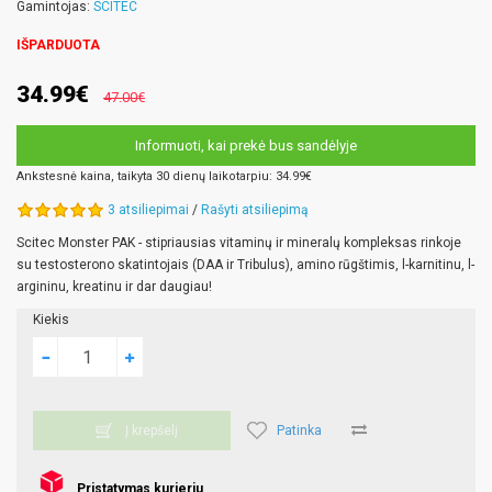
Gamintojas:
SCITEC
IŠPARDUOTA
34.99€
47.00€
Informuoti, kai prekė bus sandėlyje
Ankstesnė kaina, taikyta 30 dienų laikotarpiu: 34.99€
3 atsiliepimai
/
Rašyti atsiliepimą
Scitec Monster PAK - stipriausias vitaminų ir mineralų kompleksas rinkoje
su testosterono skatintojais (DAA ir Tribulus), amino rūgštimis, l-karnitinu, l-
argininu, kreatinu ir dar daugiau!
Kiekis
Patinka
Į krepšelį
Pristatymas kurjeriu