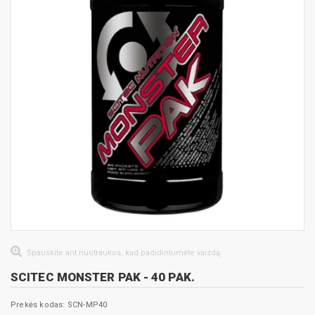
Spauskite ant nuotraukos, kad padidintumėte vaizdą
SCITEC MONSTER PAK - 40 PAK.
Prekės kodas: SCN-MP40