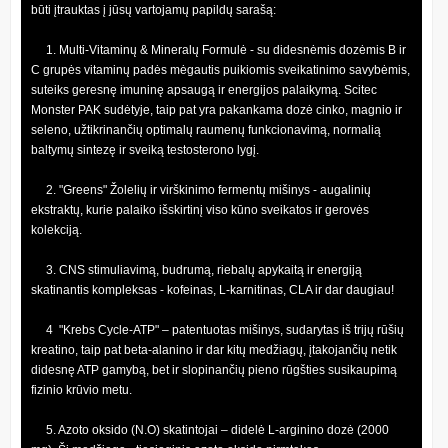
būti įtrauktas į jūsų vartojamų papildų sarašą:
1. Multi-Vitaminų & Mineralų Formulė - su didesnėmis dozėmis B ir
C grupės vitaminų padės mėgautis puikiomis sveikatinimo savybėmis,
suteiks geresnę imuninę apsaugą ir energijos palaikymą. Scitec
Monster PAK sudėtyje, taip pat yra pakankama dozė cinko, magnio ir
seleno, užtikrinančių optimalų raumenų funkcionavimą, normalią
baltymų sintezę ir sveiką testosterono lygį.
2. "Greens" Žolelių ir virškinimo fermentų mišinys - augalinių
ekstraktų, kurie palaiko išskirtinį viso kūno sveikatos ir gerovės
kolekciją.
3. CNS stimuliavimą, budrumą, riebalų apykaitą ir energiją
skatinantis kompleksas - kofeinas, L-karnitinas, CLA ir dar daugiau!
4 "Krebs Cycle-ATP" – patentuotas mišinys, sudarytas iš trijų rūšių
kreatino, taip pat beta-alanino ir dar kitų medžiagų, įtakojančių netik
didesnę ATP gamybą, bet ir slopinančių pieno rūgšties susikaupimą
fizinio krūvio metu.
5. Azoto oksido (N.O) skatintojai – didelė L-arginino dozė (2000