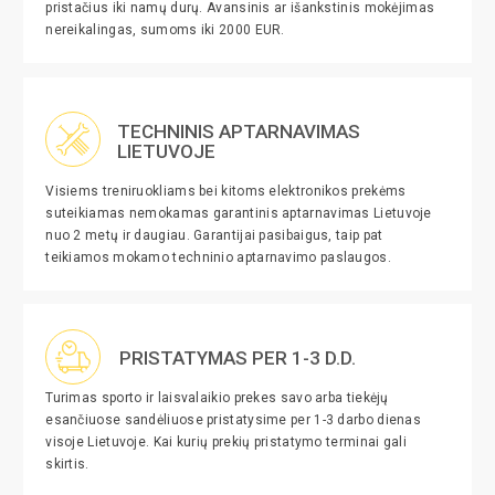
pristačius iki namų durų. Avansinis ar išankstinis mokėjimas
nereikalingas, sumoms iki 2000 EUR.
TECHNINIS APTARNAVIMAS
LIETUVOJE
Visiems treniruokliams bei kitoms elektronikos prekėms
suteikiamas nemokamas garantinis aptarnavimas Lietuvoje
nuo 2 metų ir daugiau. Garantijai pasibaigus, taip pat
teikiamos mokamo techninio aptarnavimo paslaugos.
PRISTATYMAS PER 1-3 D.D.
Turimas sporto ir laisvalaikio prekes savo arba tiekėjų
esančiuose sandėliuose pristatysime per 1-3 darbo dienas
visoje Lietuvoje. Kai kurių prekių pristatymo terminai gali
skirtis.