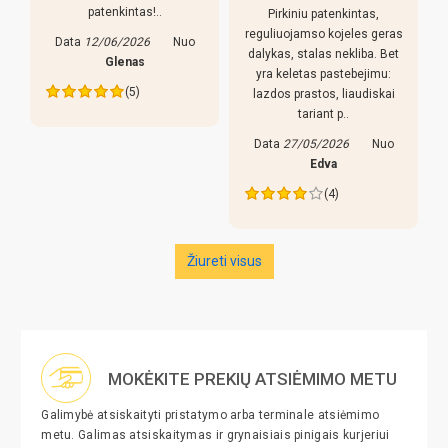
konstrukcija atrodo
Pirkiniu patenkintas,
neblogai, 150 l pado sociai,
reguliuojamso kojeles geras
jei su smeliu, lenta
dalykas, stalas nekliba. Bet
nenustebino, a..
yra keletas pastebejimu:
lazdos prastos, liaudiskai
Data
08/06/2026
Nuo
tariant p..
Vidmantas
Data
27/05/2026
Nuo
(3)
Edva
(4)
Žiureti visus
MOKĖKITE PREKIŲ ATSIĖMIMO METU
Galimybė atsiskaityti pristatymo arba terminale atsiėmimo
metu. Galimas atsiskaitymas ir grynaisiais pinigais kurjeriui