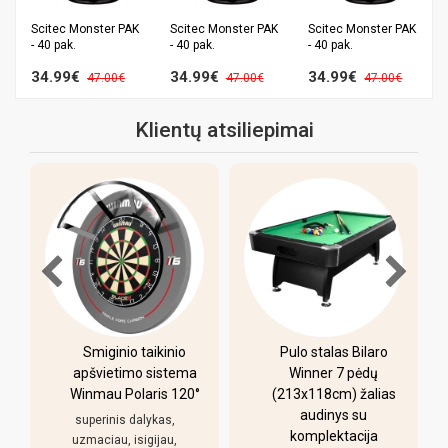
Scitec Monster PAK
Scitec Monster PAK
Scitec Monster PAK
- 40 pak.
- 40 pak.
- 40 pak.
34.99€
34.99€
34.99€
47.00€
47.00€
47.00€
Klientų atsiliepimai
Pulo stalas Bilaro
Mobilus krepšinio
Winner 7 pėdų
stovas Bilaro Denver
°
(213x118cm) žalias
110x70cm, 150L
audinys su
Kaip uz tokia kaina stebuklu
komplektacija
nesitikejau, pats padas ir