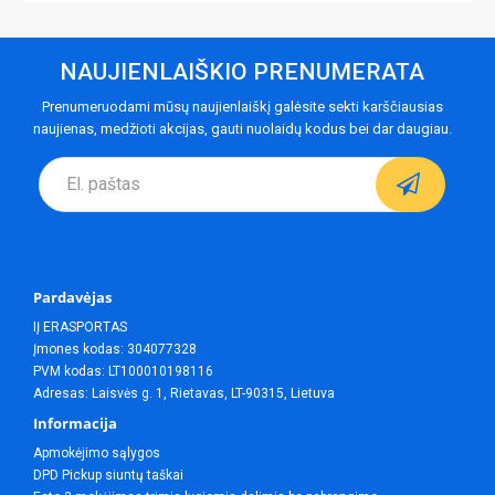
NAUJIENLAIŠKIO PRENUMERATA
Prenumeruodami mūsų naujienlaiškį galėsite sekti karščiausias
naujienas, medžioti akcijas, gauti nuolaidų kodus bei dar daugiau.
Pardavėjas
IĮ ERASPORTAS
Įmones kodas: 304077328
PVM kodas: LT100010198116
Adresas: Laisvės g. 1, Rietavas, LT-90315, Lietuva
Informacija
Apmokėjimo sąlygos
DPD Pickup siuntų taškai