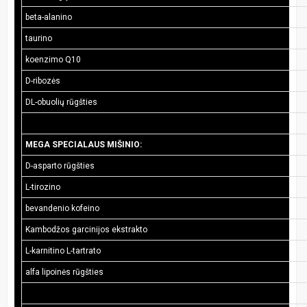
beta-alanino
taurino
koenzimo Q10
D-ribozės
DL-obuolių rūgšties
MEGA SPECIALAUS MIŠINIO:
D-asparto rūgšties
L-tirozino
bevandenio kofeino
Kambodžos garcinijos ekstrakto
L-karnitino L-tartrato
alfa lipoinės rūgšties