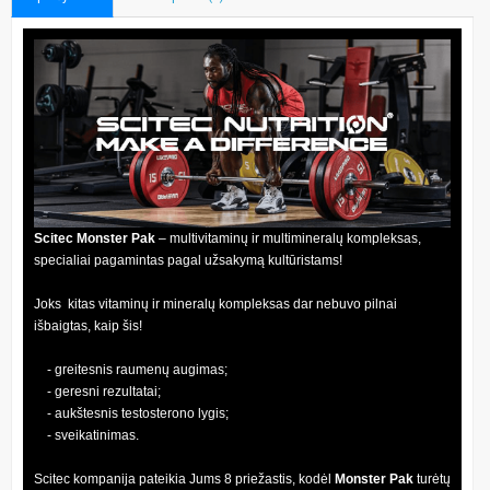
Scitec Monster Pak
– multivitaminų ir multimineralų kompleksas,
specialiai pagamintas pagal užsakymą kultūristams!
Joks kitas vitaminų ir mineralų kompleksas dar nebuvo pilnai
išbaigtas, kaip šis!
- greitesnis raumenų augimas;
- geresni rezultatai;
- aukštesnis testosterono lygis;
- sveikatinimas.
Scitec kompanija pateikia Jums 8 priežastis, kodėl
Monster Pak
turėtų