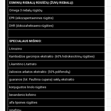
ESMINIŲ RIEBALŲ RŪGŠČIŲ (ŽUVŲ RIEBALŲ):
Omega 3 riebalų rūgščių
EPR (eikozapentaeninės rūgštis)
DHR (dokozaheksaeno rūgšties)
SPECIALAUS MIŠINIO:
L-tirozino
Kambodžos garcinijos ekstrakto (60% hidroksicitrinų rūgšties)
L-karnitino L-tartrato
žaliosios arbatos ekstrakto (50% polifenolių)
guaranos (lot. Paullinia cupana) sėklų ekstrakto
konjuguotos linolo rūgšties
bevandenio kofeino
alfa lipoinės rūgšties
sinefrinų