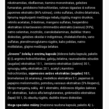
nikotinamidas, riboflavinas, tiamino mononitratas, geležies
fumaratas, piridoksino hidrochloridas, rutinas išgautas iš soforos
japoninės ekstrakto (86% rutinas), cinko sulfatas, cholino bitartratas,
lipnumą reguliuojanti medžiaga riebalų rūgščių magnio druskos,
retinilo acetatas, D-biotinas, mangano sulfatas, hesperidino
ekstraktas iš karčiavaisio citrinmedžio ekstrakto (vaisius) (93%),
natrio selenitas, inozitolis, cianokobalaminas, dažikliai: titano
dioksidas, geležies oksidai ir indigotinas, cholekalciferolis, vario
sulfatas, pteroilmonoglutamo rūgštis, kalio jodidas, natrio
molibdatas, glajinė medžiaga šelakas.
„Greens“ žolelių ir enzimų kapsulė
(didesnė balta kapsulė, pakelis
B) (L-arginino hidrochloridas, galvijų želatina, rausvažiedės ežiuolės
(augalas) ekstraktas 10:1, ženšenio ekstraktas (šaknis) 30:1,
vynuogių sėklų ekstraktas 20:1, acetyl L-karnitino
hidrochloridas,
sėjamosios avižos ekstraktas (augalas) 10:1
,
bromelainas (iš ananasų), medetkos ekstraktas 5:1, papainas iš
papajinio melionmedžio, pomidorų vaisiaus ekstraktas (5% likopeno),
tikrojo margainių sėklų 40:1 ekstrakto, didžiosios dilgėlės šaknies
4:1 ekstraktas, kalcio alfa ketoglutaratas, ginkmedžio ekstraktas
(lapai) 50:1, DL-obuolių rūgštis, dažiklis titano dioksidas.
Mega specialus mišiny
(mažesnė raudona kapsulė, pakelis A): L-