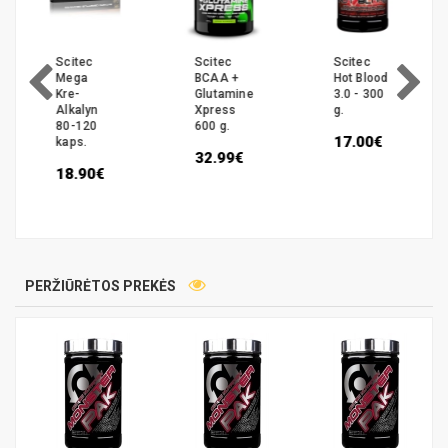
Scitec
Scitec
Scitec
BCAA +
Hot Blood
BCAA-X
Glutamine
3.0 - 300
330 kaps.
Xpress
g.
20.90€
600 g.
17.00€
25.00€
32.99€
PERŽIŪRĖTOS PREKĖS