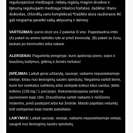
reguliuojančios medžiagos: riebalų rūgščių magnio druskos ir
lipnumą reguliuojanti medžiaga trikalcio fosfatas, dažikliai: titano
dioksidas, chlorofilų vario kompleksai).*Dažiklis alura raudonasis AC
gali neigiamai paveikti vaikų aktyvumą ir dėmesį.
VARTOJIMAS:
paros dozė yra 2 pakeliai iš viso. Pageidautina imtis
(A) pakeli su amino tabletės ryte ar prieš treniruotę. (B) pakeli su žuvų
taukais po treniruotės arba vakare.
ALERGENAI:
Pagaminta įrenginyje, kuris apdoroja pieno, sojos ir
kiaušinių baltymus, glitimą ir žemės riešutus!
ĮSPĖJIMAI:
Laikyti gerai uždarytą, sausoje, vaikams nepasiekiamoje
vietoje, toliau nuo tiesioginių saulės spindulių. Negalima vartoti tiems,
kurie turi sveikatos sutrikimų arba vartojate kokius kitus vaistus. Įdėta
kofeino (158 mg / 1 porcijoje). Rekomenduojama vartoti ne
jaunesniem kaip 18m. Draudžiama vartoti vaikams ir nėščioms
moterims, prieš pastojant arba kai žindote. Maisto papildas neturėtų
būti vartojamas kaip maisto pakaitalas.
LAIKYMAS:
Laikyti sausoje, vėsioje, vaikams nepasiekiamoje vietoje,
saugoti nuo tiesioginių saulės spindulių.