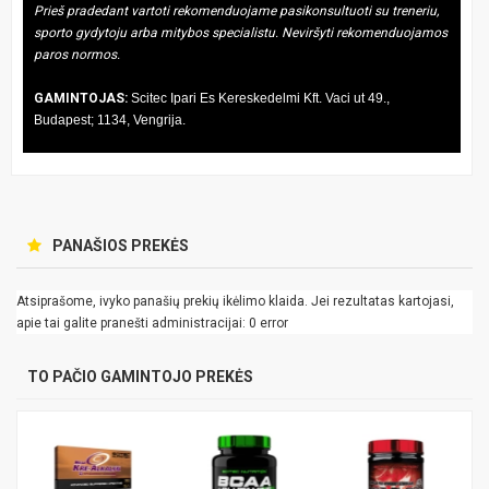
Prieš pradedant vartoti rekomenduojame pasikonsultuoti su treneriu,
sporto gydytoju arba mitybos specialistu. Neviršyti rekomenduojamos
paros normos.
GAMINTOJAS:
Scitec Ipari Es Kereskedelmi Kft. Vaci ut 49.,
Budapest; 1134, Vengrija.
PANAŠIOS PREKĖS
Atsiprašome, ivyko panašių prekių ikėlimo klaida. Jei rezultatas kartojasi,
apie tai galite pranešti administracijai: 0 error
TO PAČIO GAMINTOJO PREKĖS