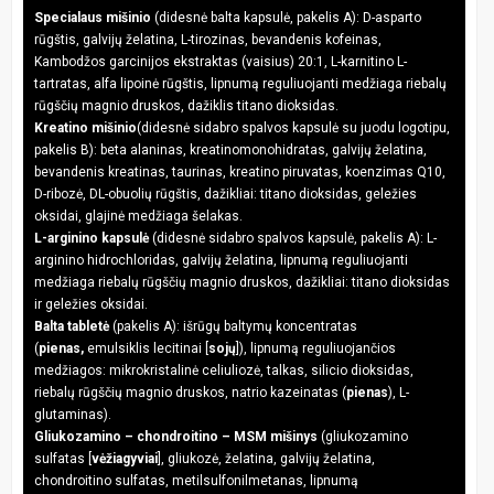
Specialaus mišinio
(didesnė balta kapsulė, pakelis A): D-asparto
rūgštis, galvijų želatina, L-tirozinas, bevandenis kofeinas,
Kambodžos garcinijos ekstraktas (vaisius) 20:1, L-karnitino L-
tartratas, alfa lipoinė rūgštis, lipnumą reguliuojanti medžiaga riebalų
rūgščių magnio druskos, dažiklis titano dioksidas.
Kreatino mišinio
(didesnė sidabro spalvos kapsulė su juodu logotipu,
pakelis B): beta alaninas, kreatinomonohidratas, galvijų želatina,
bevandenis kreatinas, taurinas, kreatino piruvatas, koenzimas Q10,
D-ribozė, DL-obuolių rūgštis, dažikliai: titano dioksidas, geležies
oksidai, glajinė medžiaga šelakas.
L-arginino kapsulė
(didesnė sidabro spalvos kapsulė, pakelis A): L-
arginino hidrochloridas, galvijų želatina, lipnumą reguliuojanti
medžiaga riebalų rūgščių magnio druskos, dažikliai: titano dioksidas
ir geležies oksidai.
Balta tabletė
(pakelis A): išrūgų baltymų koncentratas
(
pienas,
emulsiklis lecitinai [
sojų
]), lipnumą reguliuojančios
medžiagos: mikrokristalinė celiuliozė, talkas, silicio dioksidas,
riebalų rūgščių magnio druskos, natrio kazeinatas (
pienas
), L-
glutaminas).
Gliukozamino – chondroitino – MSM mišinys
(gliukozamino
sulfatas [
vėžiagyviai
], gliukozė, želatina, galvijų želatina,
chondroitino sulfatas, metilsulfonilmetanas, lipnumą