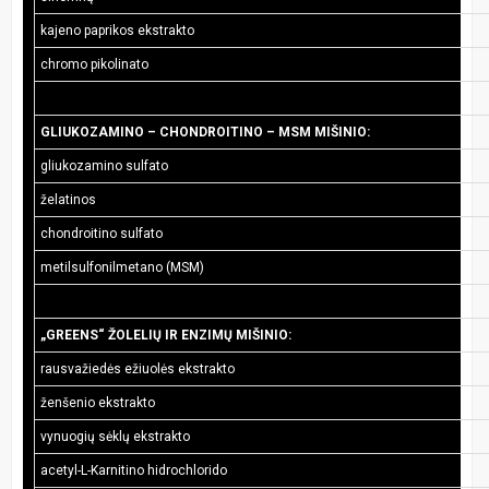
kajeno paprikos ekstrakto
chromo pikolinato
GLIUKOZAMINO – CHONDROITINO – MSM MIŠINIO:
gliukozamino sulfato
želatinos
chondroitino sulfato
metilsulfonilmetano (MSM)
„GREENS“ ŽOLELIŲ IR ENZIMŲ MIŠINIO:
rausvažiedės ežiuolės ekstrakto
ženšenio ekstrakto
vynuogių sėklų ekstrakto
acetyl-L-Karnitino hidrochlorido