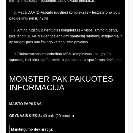
mg). Ši medžiaga - tiesioginis azoto oksido pirmtakas.
6. Mega DAA (D-Asparto rūgšties) kompleksas – testosterono lygio
padidėjimui net iki 42%!
7. Amino rūgščių patentuotas kompleksas – visos amino rūgštys,
įskaitant ir BCAA, siekiant palengvinti spartesnį raumenų atsigavimą ir
apsaugoti juos nuo žalingo katabolizmo poveikio.
8.Gliukozaminas-chondroitino-MSM kompleksas - saugo jūsų
sąnarius, kad būtų stiprūs, sveiki ir papildomai atsparūs susidėvėjimui.
MONSTER PAK PAKUOTĖS
INFORMACIJA
MAISTO PAPILDAS
GRYNASIS KIEKIS: 4
0 pak. (20 porcijų)
Maistingumo deklaracija: