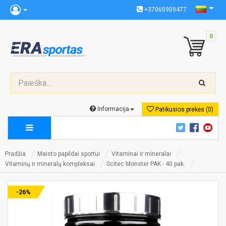
+37065909477
0
Informacija
Patikusios prekės (0)
Pradžia
Maisto papildai sportui
Vitaminai ir mineralai
Vitaminų ir mineralų kompleksai
Scitec Monster PAK - 40 pak.
-26%