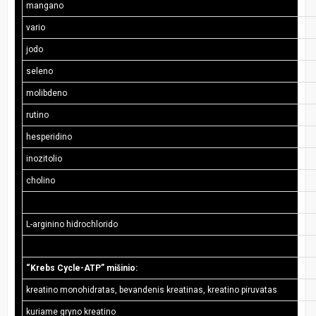
mangano
vario
jodo
seleno
molibdeno
rutino
hesperidino
inozitolio
cholino
L-arginino hidrochlorido
“Krebs Cycle-ATP” mišinio:
kreatino monohidratas, bevandenis kreatinas, kreatino piruvatas
kuriame gryno kreatino