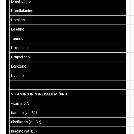
L-metionino
L-fenilalanino
L-prolino
L-serino
Taurino
L-treonino
L-triptofano
L-tirozino
L-valino
VITAMINŲ IR MINERALŲ MIŠINIO:
vitamino A
tiamino (vit. B1)
riboflavino (vit. B2)
niacino (vit. B3)