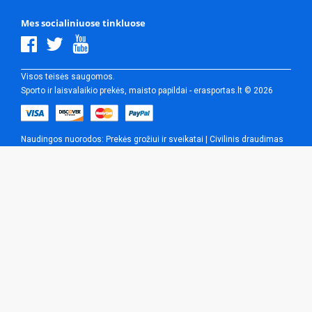
Mes socialiniuose tinkluose
Visos teisės saugomos.
Sporto ir laisvalaikio prekės, maisto papildai - erasportas.lt © 2026
Naudingos nuorodos:
Prekės grožiui ir sveikatai
|
Civilinis draudimas