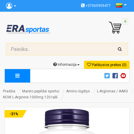
+37065909477
0
Informacija
Patikusios prekės (0)
Pradžia
Maisto papildai sportui
Amino rūgštys
L-Argininas / AAKG
NOW L-Arginine 1000mg 120 tabl.
-21%