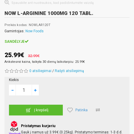
Spauskite ant nuotraukos, kad padidintumėte vaizdą
NOW L-ARGININE 1000MG 120 TABL.
Prekės kodas: NOWLAR120T
Gamintojas:
Now Foods
SANDĖLYJE
25.99€
32.99€
Ankstesnė kaina, taikyta 30 dienų laikotarpiu: 25.99€
0 atsiliepimai
/
Rašyti atsiliepimą
Kiekis
Patinka
Į krepšelį
Pristatymas kurjeriu
Gauk į namus už 3.99€ (0.25kg). Pristatymo terminas: 1-3 d.d.