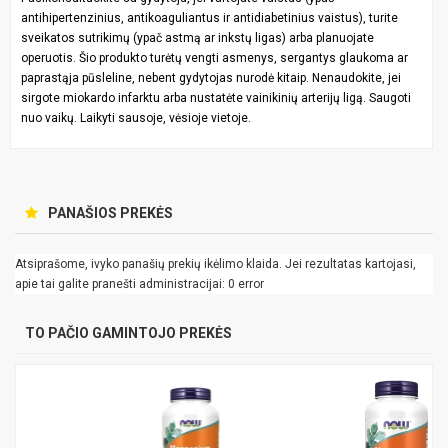
antihipertenzinius, antikoaguliantus ir antidiabetinius vaistus), turite
sveikatos sutrikimų (ypač astmą ar inkstų ligas) arba planuojate
operuotis. Šio produkto turėtų vengti asmenys, sergantys glaukoma ar
paprastąja pūsleline, nebent gydytojas nurodė kitaip. Nenaudokite, jei
sirgote miokardo infarktu arba nustatėte vainikinių arterijų ligą. Saugoti
nuo vaikų. Laikyti sausoje, vėsioje vietoje.
PANAŠIOS PREKĖS
Atsiprašome, ivyko panašių prekių ikėlimo klaida. Jei rezultatas kartojasi,
apie tai galite pranešti administracijai: 0 error
TO PAČIO GAMINTOJO PREKĖS