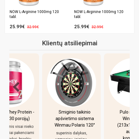
NOW L-Arginine 1000mg 120
NOW L-Arginine 1000mg 120
tabl.
tabl.
25.99€
25.99€
32.99€
32.99€
Klientų atsiliepimai
-
Smiginio taikinio
Pulo stalas Bilaro
apšvietimo sistema
Winner 7 pėdų
Winmau Polaris 120°
(213x118cm) žalias
o
audinys su
i
superinis dalykas,
komplektacija