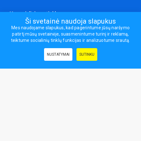
Mes socialiniuose tinkluose
Ši svetainė naudoja slapukus
Mes naudojame slapukus, kad pagerintume jūsų naršymo
patirtį mūsų svetainėje, suasmenintume turinį ir reklamą,
Visos teisės saugomos.
teiktume socialinių tinklų funkcijas ir analizuotume srautą.
Sporto ir laisvalaikio prekės, maisto papildai - erasportas.lt © 2026
NUSTATYMAI
SUTINKU
Naudingos nuorodos:
Prekės grožiui ir sveikatai
|
Civilinis draudimas