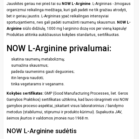
Jauskitės geriau nei prieš tai su
NOW L-Arginine
. L-Argininas - žmogaus
organizmui reikalinga medžiaga, kuri gali padėti ne tik gražiau atrodyti,
bet ir geriau jaustis. L-Argininas ypač reikalingas intensyviai
sportuojantiems, nes gali padėti sumažinti raumenų skausmus.
NOW L-
Arginine
siūlo didžiulę, 1000 mg l-arginino dozę vos per vieną kapsulę!
Produktas atitinka aukščiausius kokybės standartus, sertifikuotas.
NOW L-Arginine privalumai:
skatina raumenų metabolizmą;
sumažina skausmus;
padeda raumenims gauti deguonies;
itin lengva naudoti;
tinka vegetarams ir veganams.
Kokybės sertifikatas:
GMP (Good Manufacturing Processes, liet. Geros
Gamybos Praktikos) sertifikatas užtikrina, kad buvo išnagrinėti visi NOW
gamybos proceso aspektai, įskaitant visus laboratorinius / bandymo
metodus (stabilumui, stiprumui ir produkto kūrimui). Supakuota JAV,
šeimos įkurtos ir valdomos įmonės nuo 1968 m.
NOW L-Arginine sudėtis