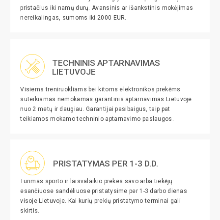
pristačius iki namų durų. Avansinis ar išankstinis mokėjimas
nereikalingas, sumoms iki 2000 EUR.
TECHNINIS APTARNAVIMAS
LIETUVOJE
Visiems treniruokliams bei kitoms elektronikos prekėms
suteikiamas nemokamas garantinis aptarnavimas Lietuvoje
nuo 2 metų ir daugiau. Garantijai pasibaigus, taip pat
teikiamos mokamo techninio aptarnavimo paslaugos.
PRISTATYMAS PER 1-3 D.D.
Turimas sporto ir laisvalaikio prekes savo arba tiekėjų
esančiuose sandėliuose pristatysime per 1-3 darbo dienas
visoje Lietuvoje. Kai kurių prekių pristatymo terminai gali
skirtis.