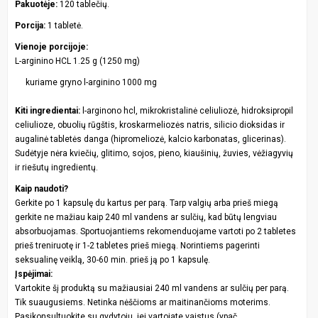
Pakuotėje:
120 tablečių.
Porcija:
1 tabletė.
Vienoje porcijoje:
L-arginino HCL 1.25 g (1250 mg)
kuriame gryno l-arginino 1000 mg
Kiti ingredientai:
l-arginono hcl, mikrokristalinė celiuliozė, hidroksipropil
celiulioze, obuolių rūgštis, kroskarmeliozės natris, silicio dioksidas ir
augalinė tabletės danga (hipromeliozė, kalcio karbonatas, glicerinas).
Sudėtyje nėra kviečių, glitimo, sojos, pieno, kiaušinių, žuvies, vėžiagyvių
ir riešutų ingredientų.
Kaip naudoti?
Gerkite po 1 kapsulę du kartus per parą. Tarp valgių arba prieš miegą
gerkite ne mažiau kaip 240 ml vandens ar sulčių, kad būtų lengviau
absorbuojamas. Sportuojantiems rekomenduojame vartoti po 2 tabletes
prieš treniruotę ir 1-2 tabletes prieš miegą. Norintiems pagerinti
seksualinę veiklą, 30-60 min. prieš ją po 1 kapsulę.
Įspėjimai:
Vartokite šį produktą su mažiausiai 240 ml vandens ar sulčių per parą.
Tik suaugusiems. Netinka nėščioms ar maitinančioms moterims.
Pasikonsultuokite su gydytoju, jei vartojate vaistus (ypač