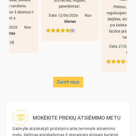
uzmaciau, isigijau,
patenkintas!..
Pirkiniu patenkintas,
r
reguliuojamso kojeles geras
Data
12/06/2026
Nuo
dalykas, stalas nekliba. Bet
Glenas
yra keletas pastebejimu:
(5)
lazdos prastos, liaudiskai
tariant p..
Data
27/05/2026
Nuo
Edva
(4)
Žiureti visus
MOKĖKITE PREKIŲ ATSIĖMIMO METU
Galimybė atsiskaityti pristatymo arba terminale atsiėmimo
metu. Galimas atsiskaitymas ir grynaisiais pinigais kurjeriui