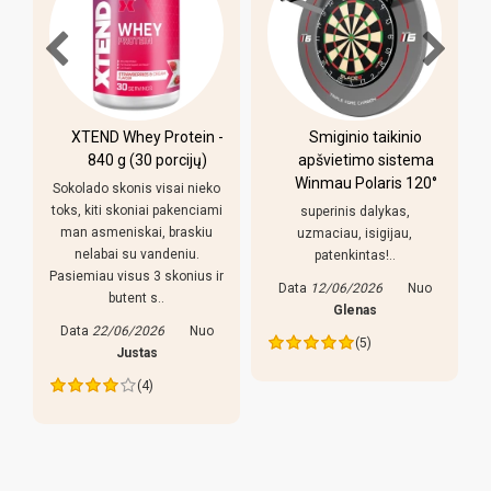
XTEND Whey Protein -
Smiginio taikinio
u
840 g (30 porcijų)
apšvietimo sistema
Winmau Polaris 120°
Sokolado skonis visai nieko
toks, kiti skoniai pakenciami
superinis dalykas,
man asmeniskai, braskiu
uzmaciau, isigijau,
nelabai su vandeniu.
patenkintas!..
Pasiemiau visus 3 skonius ir
Data
12/06/2026
Nuo
butent s..
s
Glenas
Data
22/06/2026
Nuo
(5)
Justas
(4)