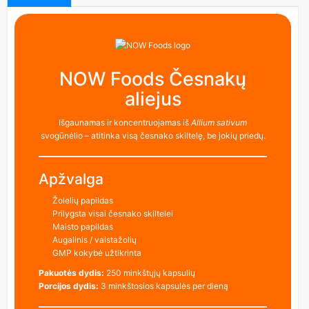
NOW Foods Česnakų
aliejus
Išgaunamas ir koncentruojamas iš
Allium sativum
svogūnėlio – atitinka visą česnako skiltelę, be jokių priedų.
Apžvalga
Žolelių papildas
Prilygsta visai česnako skiltelei
Maisto papildas
Augalinis / vaistažolių
GMP kokybė užtikrinta
Pakuotės dydis:
250 minkštųjų kapsulių
Porcijos dydis:
3 minkštosios kapsulės per dieną