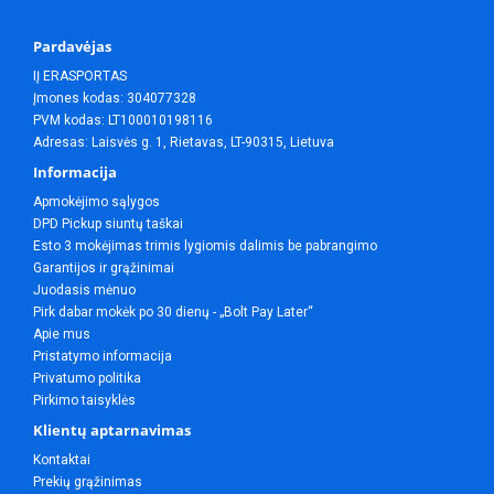
Pardavėjas
IĮ ERASPORTAS
Įmones kodas: 304077328
PVM kodas: LT100010198116
Adresas: Laisvės g. 1, Rietavas, LT-90315, Lietuva
Informacija
Apmokėjimo sąlygos
DPD Pickup siuntų taškai
Esto 3 mokėjimas trimis lygiomis dalimis be pabrangimo
Garantijos ir grąžinimai
Juodasis mėnuo
Pirk dabar mokėk po 30 dienų - „Bolt Pay Later“
Apie mus
Pristatymo informacija
Privatumo politika
Pirkimo taisyklės
Klientų aptarnavimas
Kontaktai
Prekių grąžinimas