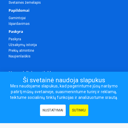
Svetainės žemėlapis
Papildomai
Gamintojai
Išpardavimas
Paskyra
Paskyra
Užsakymų istorija
Prekių atmintinė
Naujienlaiškis
Mes socialiniuose tinkluose
Ši svetainė naudoja slapukus
Mes naudojame slapukus, kad pagerintume jūsų naršymo
patirtį mūsų svetainėje, suasmenintume turinį ir reklamą,
Visos teisės saugomos.
teiktume socialinių tinklų funkcijas ir analizuotume srautą.
Sporto ir laisvalaikio prekės, maisto papildai - erasportas.lt © 2026
NUSTATYMAI
SUTINKU
Naudingos nuorodos:
Prekės grožiui ir sveikatai
|
Civilinis draudimas