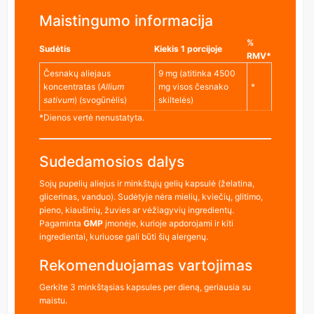
Maistingumo informacija
%
Sudėtis
Kiekis 1 porcijoje
RMV*
Česnakų aliejaus
9 mg (atitinka 4500
koncentratas (
Allium
mg visos česnako
*
sativum
) (svogūnėlis)
skiltelės)
*Dienos vertė nenustatyta.
Sudedamosios dalys
Sojų pupelių aliejus ir minkštųjų gelių kapsulė (želatina,
glicerinas, vanduo). Sudėtyje nėra mielių, kviečių, glitimo,
pieno, kiaušinių, žuvies ar vėžiagyvių ingredientų.
Pagaminta
GMP
įmonėje, kurioje apdorojami ir kiti
ingredientai, kuriuose gali būti šių alergenų.
Rekomenduojamas vartojimas
Gerkite 3 minkštąsias kapsules per dieną, geriausia su
maistu.