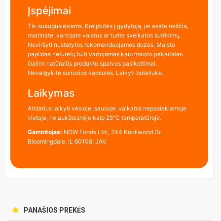
Įspėjimai
Tik suaugusiesiems. Kreipkitės į gydytoją, jei esate nėščia,
maitinate, vartojate vaistus ar turite sveikatos sutrikimų.
Neviršyti nustatytos rekomenduojamos dozės. Maisto
papildas neturėtų būti vartojamas kaip maisto pakaitalas.
Galimi natūralūs produkto spalvos pasikeitimai.
Nevalgykite suirusios kapsulės. Laikyti buteliuke.
Laikymas
Atidarius laikyti vėsioje, sausoje, vaikams nepasiekiamoje
vietoje, ne aukštesnėje kaip 25°C temperatūroje.
Gamintojas:
NOW Foods Ltd., 244 Knollwood Dr,
Bloomingdale, IL 60108, JAV.
PANAŠIOS PREKĖS