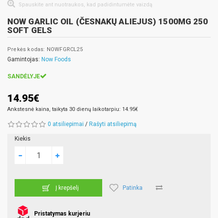
Spauskite ant nuotraukos, kad padidintumėte vaizdą
NOW GARLIC OIL (ČESNAKŲ ALIEJUS) 1500MG 250
SOFT GELS
Prekės kodas: NOWFGRCL25
Gamintojas:
Now Foods
SANDĖLYJE
14.95€
Ankstesnė kaina, taikyta 30 dienų laikotarpiu: 14.95€
0 atsiliepimai
/
Rašyti atsiliepimą
Kiekis
Patinka
Į krepšelį
Pristatymas kurjeriu