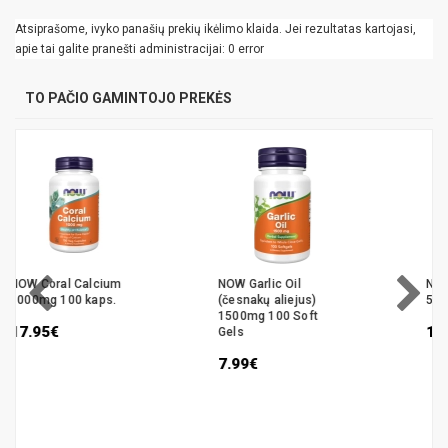
Atsiprašome, ivyko panašių prekių ikėlimo klaida. Jei rezultatas kartojasi,
apie tai galite pranešti administracijai: 0 error
TO PAČIO GAMINTOJO PREKĖS
NOW Garlic Oil
NOW L-Arginine
(česnakų aliejus)
500mg 100 veg. kaps.
1500mg 100 Soft
10.98€
Gels
7.99€