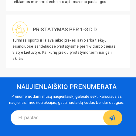
teikiamos mokamo techninio aptarnavimo paslaugos.
PRISTATYMAS PER 1-3 D.D.
Turimas sporto ir laisvalaikio prekes savo arba tiekėjų
esančiuose sandėliuose pristatysime per 1-3 darbo dienas
visoje Lietuvoje. Kai kurių prekių pristatymo terminai gali
skirtis.
NAUJIENLAIŠKIO PRENUMERATA
Prenumeruodami mūsų naujienlaiškį galėsite sekti karščiausias
naujienas, medžioti akcijas, gauti nuolaidų kodus bei dar daugiau.