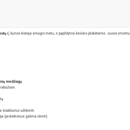
putų (
, kurios kietėja smūgio metu, ir papildytos kevlaro plokštėmis. Juose įmontu
rinių medžiagų
.
drabužiais.
tą.
stabilumui užtikrinti.
 (protektorius galima išimti).