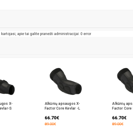
artojasi, apie tai galite pranešti administracijai: 0 error
ugos X-
Alkūnių apsaugos X-
Alkūnių aps
evlar-S
Factor Core Kevlar -L
Factor Core 
66.70€
66.70€
89.00€
89.00€