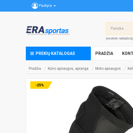
Paskyra
Įveskite raktažod
PREKIŲ KATALOGAS
PRADŽIA
KONT
Pradžia
Kūno apsaugos, apranga
Moto apsaugos
Kel
-25%