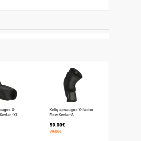
augos X-
Kelių apsaugos X-factor
Blauzdų a
Kevlar -XL
Flow Kevlar-S
Factor Cor
59.00€
27.99€
79.00€
35.00€