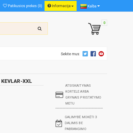
Patikusios prekės (0)
Informacija
Kalba
0
Sekite mus:
 KEVLAR-XXL
ATSISKAITYMAS
KORTELE ARBA
GRYNAIS PRISTATYMO
METU
GALIMYBĖ MOKĖTI 3
DALIMIS BE
PABRANGIMO