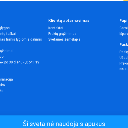
Klientų aptarnavimas
Papi
ąlygos
Kontaktai
Gami
ntų taškai
Prekių grąžinimas
Išpa
as trimis lygiomis dalimis
Svetainės žemėlapis
Pask
rąžinimai
Pask
uo
Užsak
ėk po 30 dienų - „Bolt Pay
Preki
Nauji
ormacija
tika
lės
Ši svetainė naudoja slapukus