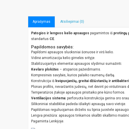
Aprašymas
Atsiliepimai (0)
Patogios ir lengvos kelio apsaugos
pagamintos iš
protingų 
standartus
CE
.
Papildomos savybės:
Papildomi apsaugos sluoksniai šonuose ir virš kelio.
Vidinė amortizacija kelio girnelės srityje.
Stabilizuojantys elementai apsaugos slydimui sumažinti.
Kevlaro plokštės
– atsparios pažeidimams.
Kompresinės savybės, kurios palaiko raumenų darbą.
Konstrukcija iš
kvėpuojančių, greitai džiūstančių ir antibakte
Plonas profilis, nevaržantis judesių, net dėvint po viršutiniais 
Temperatūros įtakoje apsaugos prisitaiko prie kūno formos.
Ventiliacijos sistema
: perforuota konstrukcija gerina oro srau
Silikoniniai stabdikliai padeda išlaikyti apsaugą savo vietoje.
Papildomas reguliuojamas dirželis su lipnia juostele apsaugos 
Lengva priežiūra: apsaugos tinkamos skalbti skalbimo mašinoje
Pagaminta Lenkijoje.