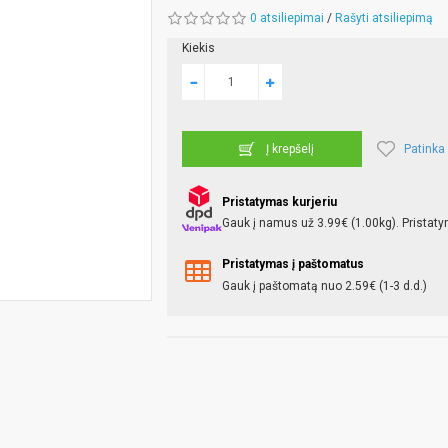
0 atsiliepimai
/
Rašyti atsiliepimą
Kiekis
Patinka
Į krepšelį
Pristatymas kurjeriu
Gauk į namus už 3.99€ (1.00kg). Pristaty
Pristatymas į paštomatus
Gauk į paštomatą nuo 2.59€ (1-3 d.d.)