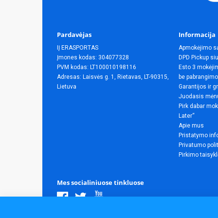
Pardavėjas
Informacija
IĮ ERASPORTAS
Apmokėjimo s
Įmones kodas: 304077328
DPD Pickup siu
PVM kodas: LT100010198116
Esto 3 mokėjim
Adresas: Laisvės g. 1, Rietavas, LT-90315,
be pabrangimo
Lietuva
Garantijos ir g
Juodasis mėn
Pirk dabar mok
Later“
Apie mus
Pristatymo inf
Privatumo poli
Pirkimo taisyk
Mes socialiniuose tinkluose