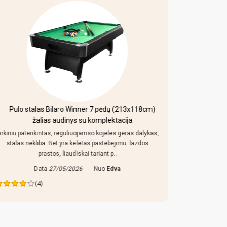
Pulo stalas Bilaro Winner 7 pėdų (213x118cm)
Mobi
žalias audinys su komplektacija
irkiniu patenkintas, reguliuojamso kojeles geras dalykas,
Kaip uz toki
stalas nekliba. Bet yra keletas pastebejimu: lazdos
konstrukcija
prastos, liaudiskai tariant p..
Data
27/05/2026
Nuo
Edva
Da
(4)