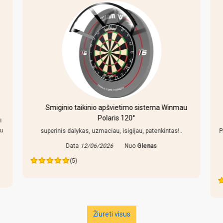
Smiginio taikinio apšvietimo sistema Winmau
Polaris 120°
i
au
superinis dalykas, uzmaciau, isigijau, patenkintas!..
P
Data
12/06/2026
Nuo
Glenas
(5)
Žiureti visus