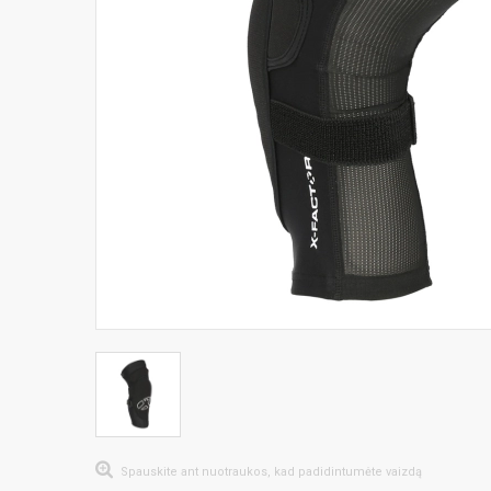
Spauskite ant nuotraukos, kad padidintumėte vaizdą