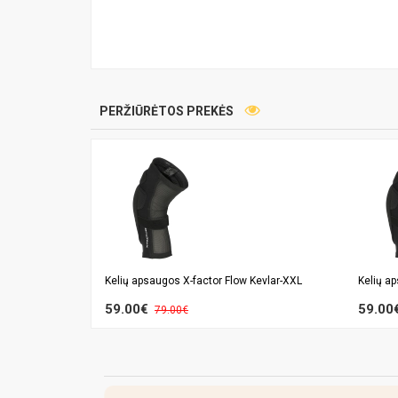
PERŽIŪRĖTOS PREKĖS
Kelių apsaugos X-factor Flow Kevlar-XXL
Kelių a
59.00€
59.00
79.00€