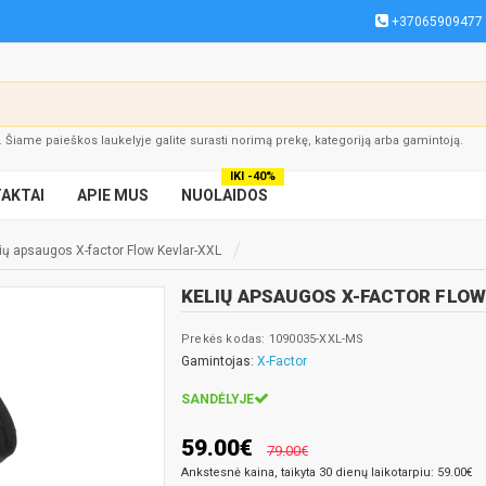
+37065909477
į. Šiame paieškos laukelyje galite surasti norimą prekę, kategoriją arba gamintoją.
IKI -40%
AKTAI
APIE MUS
NUOLAIDOS
ių apsaugos X-factor Flow Kevlar-XXL
KELIŲ APSAUGOS X-FACTOR FLOW
Prekės kodas: 1090035-XXL-MS
Gamintojas:
X-Factor
SANDĖLYJE
59.00€
79.00€
Ankstesnė kaina, taikyta 30 dienų laikotarpiu: 59.00€