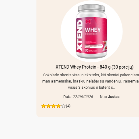
kersiniu ir
XTEND Whey Protein - 840 g (30 porcijų)
Sokolado skonis visai nieko toks, kiti skoniai pakenciam
man asmeniskai, braskiu nelabai su vandeniu. Pasiemi
mpo reguliuoti,
visus 3 skonius ir butent s..
 tiek prikisus
Data
22/06/2026
Nuo
Justas
ras
(4)