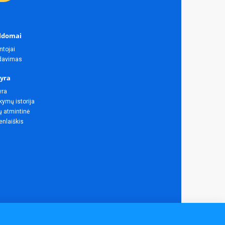
ldomai
ntojai
rdavimas
yra
yra
ymų istorija
ų atmintinė
enlaiškis