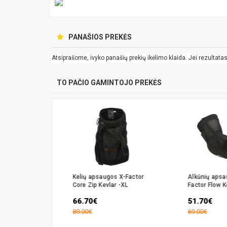
PANAŠIOS PREKĖS
Atsiprašome, ivyko panašių prekių ikėlimo klaida. Jei rezultatas k
TO PAČIO GAMINTOJO PREKĖS
uga X-
Kelių apsaugos X-Factor
Alkūnių apsa
XL
Core Zip Kevlar -XL
Factor Flow K
66.70€
51.70€
89.00€
69.00€