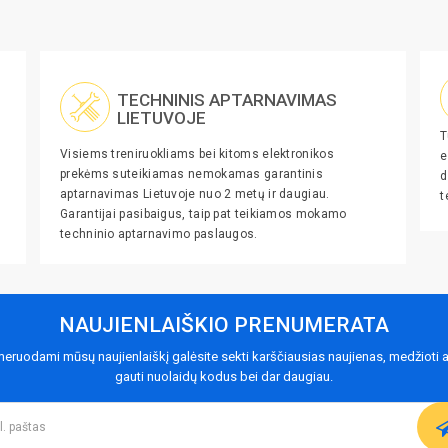
TECHNINIS APTARNAVIMAS
LIETUVOJE
T
Visiems treniruokliams bei kitoms elektronikos
e
prekėms suteikiamas nemokamas garantinis
d
aptarnavimas Lietuvoje nuo 2 metų ir daugiau.
t
Garantijai pasibaigus, taip pat teikiamos mokamo
techninio aptarnavimo paslaugos.
NAUJIENLAIŠKIO PRENUMERATA
eruodami mūsų naujienlaiškį galėsite sekti karščiausias naujienas, medžioti a
gauti nuolaidų kodus bei dar daugiau.