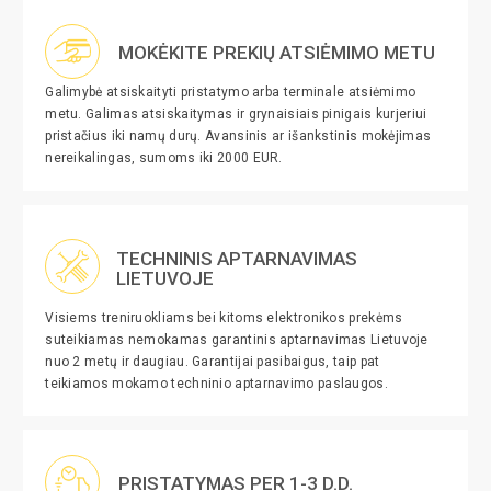
MOKĖKITE PREKIŲ ATSIĖMIMO METU
Galimybė atsiskaityti pristatymo arba terminale atsiėmimo
metu. Galimas atsiskaitymas ir grynaisiais pinigais kurjeriui
pristačius iki namų durų. Avansinis ar išankstinis mokėjimas
nereikalingas, sumoms iki 2000 EUR.
TECHNINIS APTARNAVIMAS
LIETUVOJE
Visiems treniruokliams bei kitoms elektronikos prekėms
suteikiamas nemokamas garantinis aptarnavimas Lietuvoje
nuo 2 metų ir daugiau. Garantijai pasibaigus, taip pat
teikiamos mokamo techninio aptarnavimo paslaugos.
PRISTATYMAS PER 1-3 D.D.