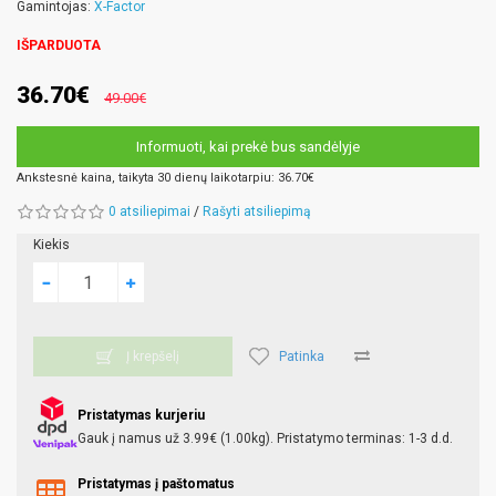
Gamintojas:
X-Factor
IŠPARDUOTA
36.70€
49.00€
Informuoti, kai prekė bus sandėlyje
Ankstesnė kaina, taikyta 30 dienų laikotarpiu: 36.70€
0 atsiliepimai
/
Rašyti atsiliepimą
Kiekis
Patinka
Į krepšelį
Pristatymas kurjeriu
Gauk į namus už 3.99€ (1.00kg). Pristatymo terminas: 1-3 d.d.
Pristatymas į paštomatus