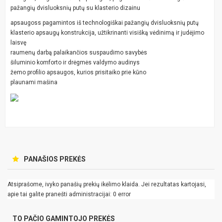
pažangių dvisluoksnių putų su klasterio dizainu
apsaugoss pagamintos iš technologiškai pažangių dvisluoksnių putų
klasterio apsaugų konstrukcija, užtikrinanti visišką vėdinimą ir judėjimo
laisvę
raumenų darbą palaikančios suspaudimo savybės
šiluminio komforto ir drėgmės valdymo audinys
žemo profilio apsaugos, kurios prisitaiko prie kūno
plaunami mašina
PANAŠIOS PREKĖS
Atsiprašome, ivyko panašių prekių ikėlimo klaida. Jei rezultatas kartojasi,
apie tai galite pranešti administracijai: 0 error
TO PAČIO GAMINTOJO PREKĖS