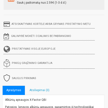
Gauk į paštomatą nuo 2.59€ (1-3 d.d.)
ATSISKAITYMAS KORTELE ARBA GRYNAIS PRISTATYMO METU
GALIMYBĖ MOKĖTI 3 DALIMIS BE PABRANGIMO
PRISTATYMAS VISOJE EUROPOJE
PINIGŲ GRĄŽINIMO GARANTIJA
SAUGUS PIRKIMAS
Aprašymas
Atsiliepimai (0)
Alkūnių apsaugos X-Factor QBI
Patogios, lengvos alkūnių apsaugos, pagamintos iš technologiškai