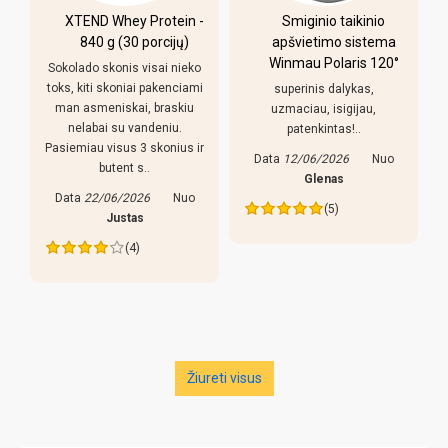
XTEND Whey Protein -
Smiginio taikinio
u
840 g (30 porcijų)
apšvietimo sistema
Winmau Polaris 120°
Sokolado skonis visai nieko
toks, kiti skoniai pakenciami
superinis dalykas,
man asmeniskai, braskiu
uzmaciau, isigijau,
nelabai su vandeniu.
patenkintas!..
Pasiemiau visus 3 skonius ir
Data
12/06/2026
Nuo
butent s..
s
Glenas
Data
22/06/2026
Nuo
(5)
Justas
(4)
Žiureti visus