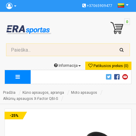
+37065909477
0
Informacija
Patikusios prekės (0)
Pradžia
Kūno apsaugos, apranga
Moto apsaugos
Alkūnių apsaugos X-Factor QBI-S
-25%