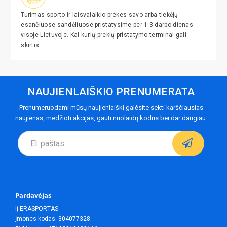
Turimas sporto ir laisvalaikio prekes savo arba tiekėjų
esančiuose sandėliuose pristatysime per 1-3 darbo dienas
visoje Lietuvoje. Kai kurių prekių pristatymo terminai gali
skirtis.
NAUJIENLAIŠKIO PRENUMERATA
Prenumeruodami mūsų naujienlaiškį galėsite sekti karščiausias
naujienas, medžioti akcijas, gauti nuolaidų kodus bei dar daugiau.
Pardavėjas
IĮ ERASPORTAS
Įmones kodas: 304077328