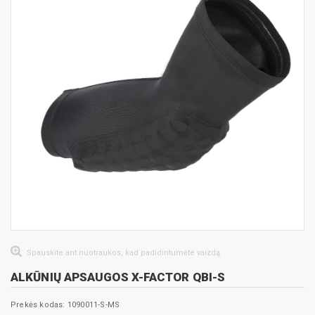
Spauskite ant nuotraukos, kad padidintumėte vaizdą
ALKŪNIŲ APSAUGOS X-FACTOR QBI-S
Prekės kodas: 1090011-S-MS