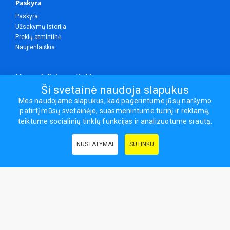
Paskyra
Paskyra
Užsakymų istorija
Prekių atmintinė
Naujienlaiškis
Mes socialiniuose tinkluose
Ši svetainė naudoja slapukus
Mes naudojame slapukus, kad pagerintume jūsų naršymo
patirtį mūsų svetainėje, suasmenintume turinį ir reklamą,
Visos teisės saugomos.
teiktume socialinių tinklų funkcijas ir analizuotume srautą.
Sporto ir laisvalaikio prekės, maisto papildai - erasportas.lt © 2026
NUSTATYMAI
SUTINKU
Naudingos nuorodos:
Prekės grožiui ir sveikatai
|
Civilinis draudimas