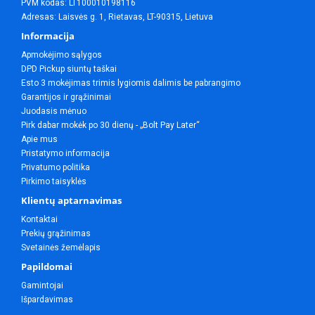
PVM kodas: LT100010198116
Adresas: Laisvės g. 1, Rietavas, LT-90315, Lietuva
Informacija
Apmokėjimo sąlygos
DPD Pickup siuntų taškai
Esto 3 mokėjimas trimis lygiomis dalimis be pabrangimo
Garantijos ir grąžinimai
Juodasis mėnuo
Pirk dabar mokėk po 30 dienų - „Bolt Pay Later“
Apie mus
Pristatymo informacija
Privatumo politika
Pirkimo taisyklės
Klientų aptarnavimas
Kontaktai
Prekių grąžinimas
Svetainės žemėlapis
Papildomai
Gamintojai
Išpardavimas