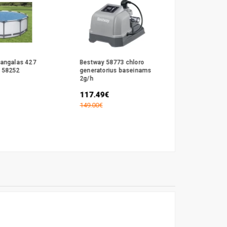
dangalas 427
Bestway 58773 chloro
Baseino gėr
 58252
generatorius baseinams
Bestway L
2g/h
60306
117.49€
12.49€
149.00€