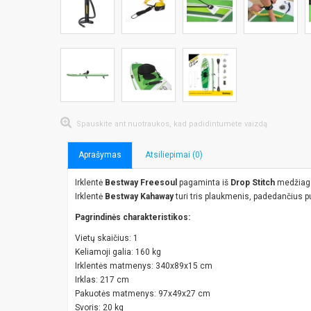
Spauskite ant nuotraukos, kad padidintumėte vaizdą
Aprašymas
Atsiliepimai (0)
Irklentė
Bestway Freesoul
pagaminta iš
Drop Stitch
medžiagos
Irklentė
Bestway Kahaway
turi tris plaukmenis, padedančius pui
Pagrindinės charakteristikos:
Vietų skaičius: 1
Keliamoji galia: 160 kg
Irklentės matmenys: 340х89х15 cm
Irklas: 217 cm
Pakuotės matmenys: 97х49х27 cm
Svoris: 20 kg