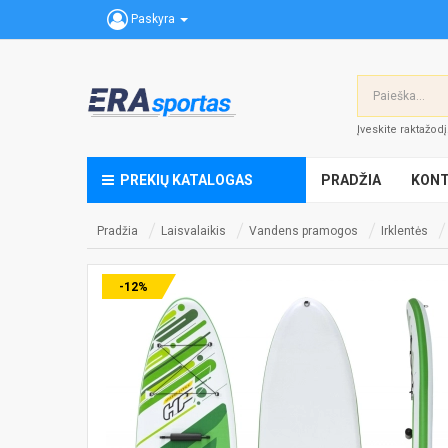
Paskyra
Įveskite raktažod
PREKIŲ KATALOGAS
PRADŽIA
KONT
Pradžia
Laisvalaikis
Vandens pramogos
Irklentės
-12%