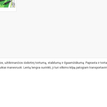
, užtikrinančios išskirtinį tvirtumą, stabilumą ir ilgaamžiškumą. Paprasta ir tvi
kiai manevruoti. Lentą lengva surinkti, ji turi vilkimo kilpą patogiam transportavim