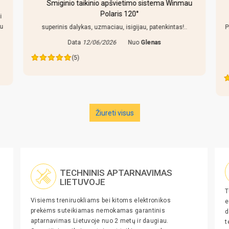
Smiginio taikinio apšvietimo sistema Winmau
Polaris 120°
i
au
superinis dalykas, uzmaciau, isigijau, patenkintas!..
P
Data
12/06/2026
Nuo
Glenas
(5)
Žiureti visus
TECHNINIS APTARNAVIMAS
LIETUVOJE
T
Visiems treniruokliams bei kitoms elektronikos
e
prekėms suteikiamas nemokamas garantinis
d
aptarnavimas Lietuvoje nuo 2 metų ir daugiau.
t