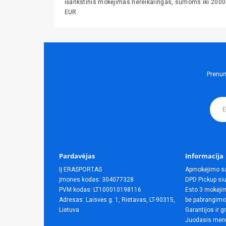
išankstinis mokėjimas nereikalingas, sumoms iki 2000
EUR.
Prenum
Pardavėjas
Informacija
IĮ ERASPORTAS
Apmokėjimo s
Įmones kodas: 304077328
DPD Pickup siu
PVM kodas: LT100010198116
Esto 3 mokėjim
Adresas: Laisvės g. 1, Rietavas, LT-90315,
be pabrangimo
Lietuva
Garantijos ir g
Juodasis mėn