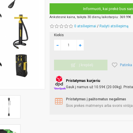
Informuoti, kai prekė bus san
Ankstesnė kaina, taikyta 30 dienų laikotarpiu: 369.99€
0 atsiliepimai
/
Rašyti atsiliepimą
Kiekis
Patinka
Į krepšelį
Pristatymas kurjeriu
Gauk į namus už 10.59€ (20.00kg). Prista
Pristatymas į paštomatus negalimas
Šios prekės matmenys arba svoris viršija