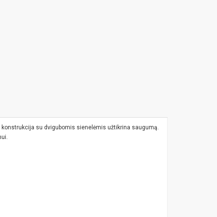
rta konstrukcija su dvigubomis sienelėmis užtikrina saugumą.
ui.