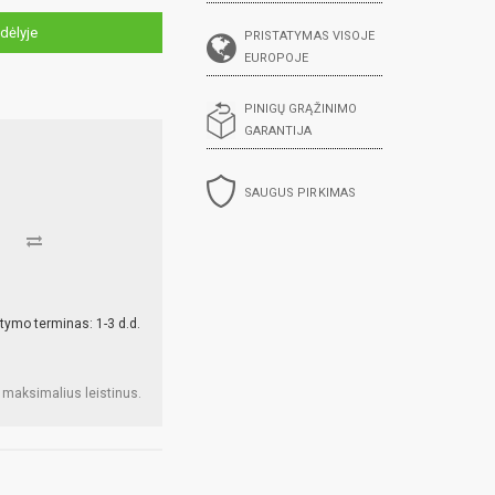
dėlyje
PRISTATYMAS VISOJE
EUROPOJE
PINIGŲ GRĄŽINIMO
GARANTIJA
SAUGUS PIRKIMAS
tymo terminas: 1-3 d.d.
 maksimalius leistinus.