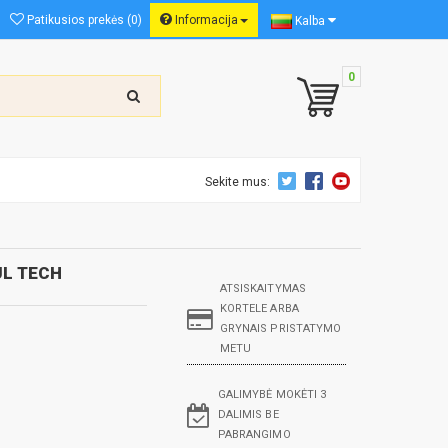
Patikusios prekės (0)
Informacija
Kalba
0
Sekite mus:
UL TECH
ATSISKAITYMAS
KORTELE ARBA
GRYNAIS PRISTATYMO
METU
GALIMYBĖ MOKĖTI 3
DALIMIS BE
PABRANGIMO