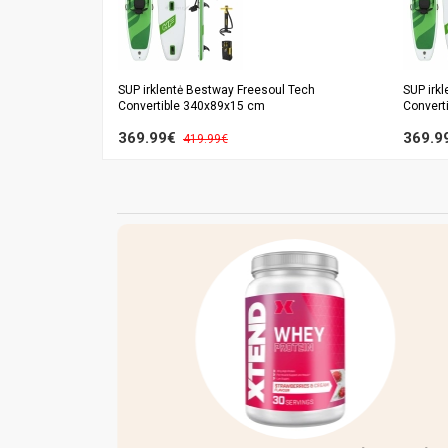
SUP irklentė Bestway Freesoul Tech
SUP irk
Convertible 340x89x15 cm
Convert
369.99€
369.9
419.99€