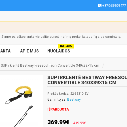
+37065909477
į. Šiame paieškos laukelyje galite surasti norimą prekę, kategoriją arba gamintoją.
IKI -40%
AKTAI
APIE MUS
NUOLAIDOS
SUP irklentė Bestway Freesoul Tech Convertible 340x89x15 cm
SUP IRKLENTĖ BESTWAY FREESO
CONVERTIBLE 340X89X15 CM
Prekės kodas: 22-65310-ZV
Gamintojas:
Bestway
IŠPARDUOTA
369.99€
419.99€