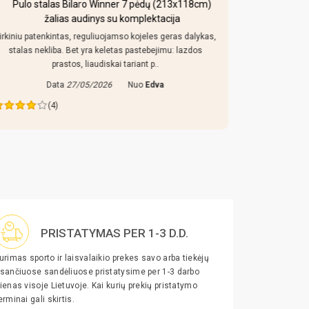
Pulo stalas Bilaro Winner 7 pėdų (213x118cm)
Mobi
žalias audinys su komplektacija
irkiniu patenkintas, reguliuojamso kojeles geras dalykas,
Kaip uz toki
stalas nekliba. Bet yra keletas pastebejimu: lazdos
konstrukcija
prastos, liaudiskai tariant p..
Data
27/05/2026
Nuo
Edva
Da
(4)
PRISTATYMAS PER 1-3 D.D.
urimas sporto ir laisvalaikio prekes savo arba tiekėjų
sančiuose sandėliuose pristatysime per 1-3 darbo
ienas visoje Lietuvoje. Kai kurių prekių pristatymo
erminai gali skirtis.