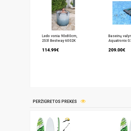
Bestway
Ledo vonia 90x80cm,
Baseinų valy
Aqua
253l Bestway 6002K
Aquatronix G
,
114.99€
209.00€
PERŽIŪRĖTOS PREKĖS