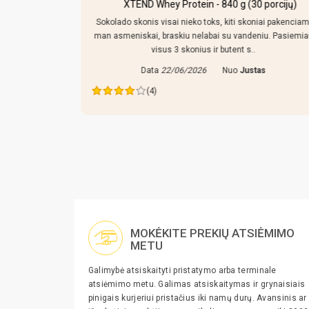
kersiniu ir
XTEND Whey Protein - 840 g (30 porcijų)
Sokolado skonis visai nieko toks, kiti skoniai pakenciam
man asmeniskai, braskiu nelabai su vandeniu. Pasiemi
mpo reguliuoti,
visus 3 skonius ir butent s..
 tiek prikisus
Data
22/06/2026
Nuo
Justas
ras
(4)
MOKĖKITE PREKIŲ ATSIĖMIMO
METU
Galimybė atsiskaityti pristatymo arba terminale
atsiėmimo metu. Galimas atsiskaitymas ir grynaisiais
pinigais kurjeriui pristačius iki namų durų. Avansinis ar