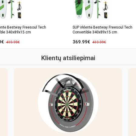
lentė Bestway Freesoul Tech
SUP irklentė Bestway Freesoul Tech
ible 340x89x15 cm
Convertible 340x89x15 cm
9€
369.99€
419.99€
419.99€
Klientų atsiliepimai