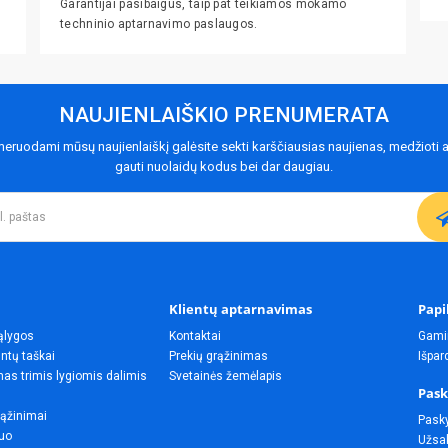
Garantijai pasibaigus, taip pat teikiamos mokamo
techninio aptarnavimo paslaugos.
NAUJIENLAIŠKIO PRENUMERATA
eruodami mūsų naujienlaiškį galėsite sekti karščiausias naujienas, medžioti a
gauti nuolaidų kodus bei dar daugiau.
Klientų aptarnavimas
Papi
ąlygos
Kontaktai
Gami
ntų taškai
Prekių grąžinimas
Išpa
as trimis lygiomis dalimis
Svetainės žemėlapis
Pask
rąžinimai
Pask
uo
Užsak