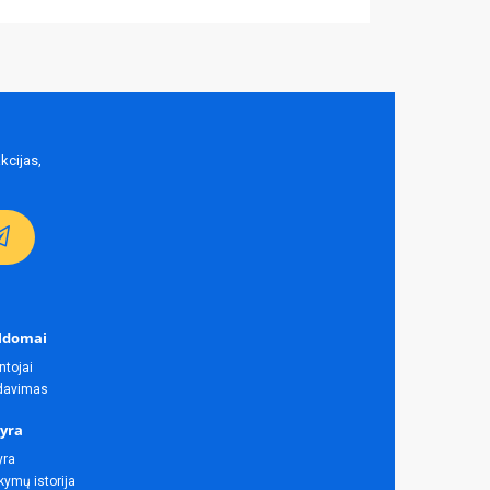
kcijas,
ldomai
ntojai
rdavimas
yra
yra
ymų istorija