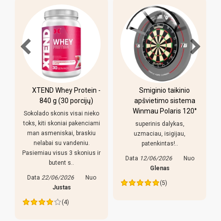
-
Smiginio taikinio
Pulo stalas Bilaro
apšvietimo sistema
Winner 7 pėdų
Winmau Polaris 120°
(213x118cm) žalias
o
audinys su
i
superinis dalykas,
komplektacija
uzmaciau, isigijau,
patenkintas!..
Pirkiniu patenkintas,
r
reguliuojamso kojeles geras
Data
12/06/2026
Nuo
dalykas, stalas nekliba. Bet
Glenas
yra keletas pastebejimu:
(5)
lazdos prastos, liaudiskai
tariant p..
Data
27/05/2026
Nuo
Edva