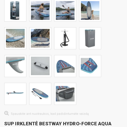
Spauskite ant nuotraukos, kad padidintumėte vaizdą
SUP IRKLENTĖ BESTWAY HYDRO-FORCE AQUA