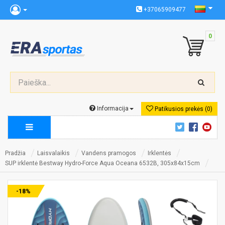
+37065909477
0
Informacija
Patikusios prekės (0)
Pradžia
Laisvalaikis
Vandens pramogos
Irklentės
SUP irklentė Bestway Hydro-Force Aqua Oceana 6532B, 305x84x15cm
-18%