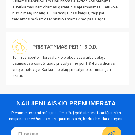
Visiems treniruokliams bei kitoms elektronikos prekėms
suteikiamas nemokamas garantinis aptarnavimas Lietuvoje
nuo 2 metų ir daugiau. Garantijai pasibaigus, taip pat
teikiamos mokamo techninio aptarnavimo paslaugos.
PRISTATYMAS PER 1-3 D.D.
Turimas sporto ir laisvalaikio prekes savo arba tiekėjų
esančiuose sandėliuose pristatysime per 1-3 darbo dienas
visoje Lietuvoje. Kai kurių prekių pristatymo terminai gali
skirtis.
NAUJIENLAIŠKIO PRENUMERATA
Prenumeruodami mūsų naujienlaiškį galėsite sekti karščiausias
naujienas, medžioti akcijas, gauti nuolaidų kodus bei dar daugiau.