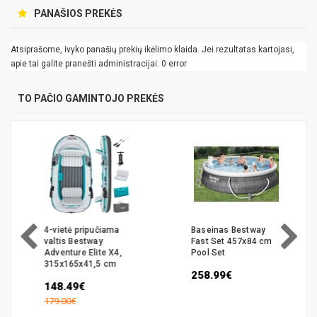
PANAŠIOS PREKĖS
Atsiprašome, ivyko panašių prekių ikėlimo klaida. Jei rezultatas kartojasi,
apie tai galite pranešti administracijai: 0 error
TO PAČIO GAMINTOJO PREKĖS
4-vietė pripučiama
Baseinas Bestway
valtis Bestway
Fast Set 457x84 cm
Adventure Elite X4,
Pool Set
315x165x41,5 cm
258.99€
148.49€
179.00€