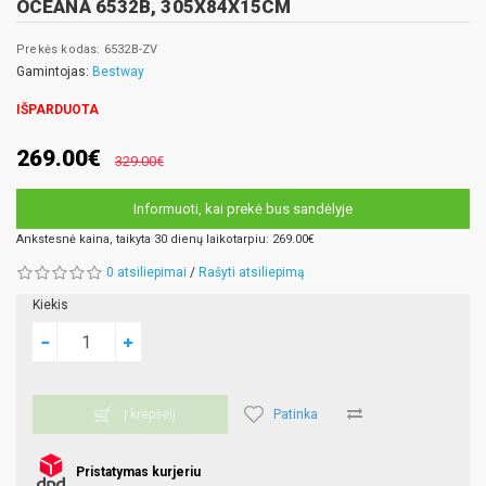
OCEANA 6532B, 305X84X15CM
Prekės kodas: 6532B-ZV
Gamintojas:
Bestway
IŠPARDUOTA
269.00€
329.00€
Informuoti, kai prekė bus sandėlyje
Ankstesnė kaina, taikyta 30 dienų laikotarpiu: 269.00€
0 atsiliepimai
/
Rašyti atsiliepimą
Kiekis
Patinka
Į krepšelį
Pristatymas kurjeriu