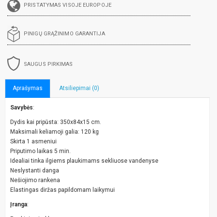
PRISTATYMAS VISOJE EUROPOJE
PINIGŲ GRĄŽINIMO GARANTIJA
SAUGUS PIRKIMAS
Aprašymas
Atsiliepimai (0)
Savybės
:
Dydis kai pripūsta: 350x84x15 cm.
Maksimali keliamoji galia: 120 kg
Skirta 1 asmeniui
Priputimo laikas 5 min.
Idealiai tinka ilgiems plaukimams sekliuose vandenyse
Neslystanti danga
Nešiojimo rankena
Elastingas diržas papildomam laikymui
Įranga
: