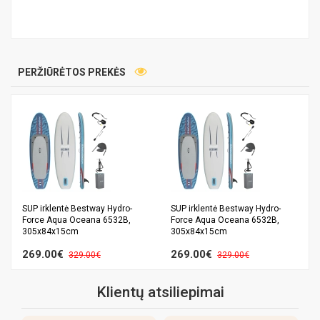
PERŽIŪRĖTOS PREKĖS
SUP irklentė Bestway Hydro-
SUP irklentė Bestway Hydro-
Force Aqua Oceana 6532B,
Force Aqua Oceana 6532B,
305x84x15cm
305x84x15cm
269.00€
269.00€
329.00€
329.00€
Klientų atsiliepimai