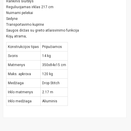
Rankinis siurblys
Reguliuojamas irklas 217 cm
Nuimami pelekai
Sėdynė
Transportavimo kuprinė
Saugos diržas su greito atlaisvinimo funkcija
Kojų atrama;
Konstrukcijos tipas
Pripučiamos
Svoris
14 kg
Matmenys
350x84x15 cm
Maks. apkrova
120 kg
Medžiaga
Drop Stitch
Irklo matmenys
2.17 m
Irklo medžiaga
Aliuminis