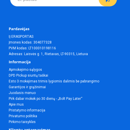
Pardavėjas
IĮ ERASPORTAS
Įmones kodas: 304077328
PVM kodas: LT100010198116
Adresas: Laisvės g. 1, Rietavas, LT-90315, Lietuva
Informacija
Apmokėjimo sąlygos
DPD Pickup siuntų taškai
Esto 3 mokėjimas trimis lygiomis dalimis be pabrangimo
Garantijos ir grąžinimai
Juodasis mėnuo
Pirk dabar mokėk po 30 dienų - „Bolt Pay Later“
Apie mus
Pristatymo informacija
Privatumo politika
Pirkimo taisyklės
Klientų aptarnavimas