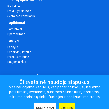
Kontaktai
Prekių grąžinimas
Svetainės žemėlapis
Papildomai
Gamintojai
Išpardavimas
Paskyra
Paskyra
Užsakymų istorija
Prekių atmintinė
Naujienlaiškis
Mes socialiniuose tinkluose
Ši svetainė naudoja slapukus
Mes naudojame slapukus, kad pagerintume jūsų naršymo
patirtį mūsų svetainėje, suasmenintume turinį ir reklamą,
Visos teisės saugomos.
teiktume socialinių tinklų funkcijas ir analizuotume srautą.
Sporto ir laisvalaikio prekės, maisto papildai - erasportas.lt © 2026
NUSTATYMAI
SUTINKU