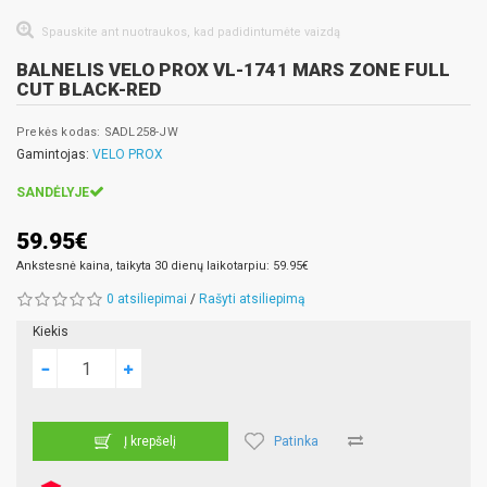
Spauskite ant nuotraukos, kad padidintumėte vaizdą
BALNELIS VELO PROX VL-1741 MARS ZONE FULL
CUT BLACK-RED
Prekės kodas: SADL258-JW
Gamintojas:
VELO PROX
SANDĖLYJE
59.95€
Ankstesnė kaina, taikyta 30 dienų laikotarpiu: 59.95€
0 atsiliepimai
/
Rašyti atsiliepimą
Kiekis
Patinka
Į krepšelį