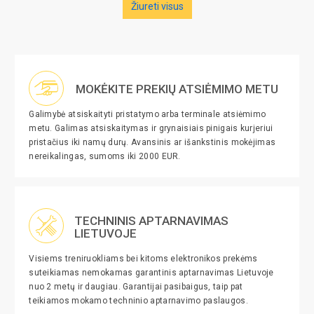
Žiureti visus
MOKĖKITE PREKIŲ ATSIĖMIMO METU
Galimybė atsiskaityti pristatymo arba terminale atsiėmimo
metu. Galimas atsiskaitymas ir grynaisiais pinigais kurjeriui
pristačius iki namų durų. Avansinis ar išankstinis mokėjimas
nereikalingas, sumoms iki 2000 EUR.
TECHNINIS APTARNAVIMAS
LIETUVOJE
Visiems treniruokliams bei kitoms elektronikos prekėms
suteikiamas nemokamas garantinis aptarnavimas Lietuvoje
nuo 2 metų ir daugiau. Garantijai pasibaigus, taip pat
teikiamos mokamo techninio aptarnavimo paslaugos.