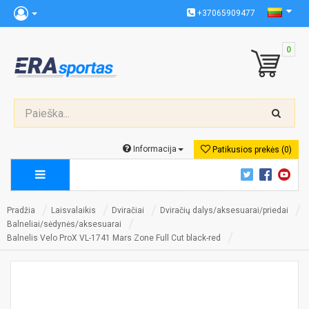
+37065909477
0
Informacija
Patikusios prekės (0)
Pradžia
Laisvalaikis
Dviračiai
Dviračių dalys/aksesuarai/priedai
Balneliai/sėdynės/aksesuarai
Balnelis Velo ProX VL-1741 Mars Zone Full Cut black-red