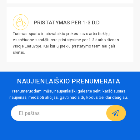
PRISTATYMAS PER 1-3 D.D.
Turimas sporto ir laisvalaikio prekes savo arba tiekėjų
esančiuose sandėliuose pristatysime per 1-3 darbo dienas
visoje Lietuvoje. Kai kurių prekių pristatymo terminai gali
skirtis.
NAUJIENLAIŠKIO PRENUMERATA
Prenumeruodami mūsų naujienlaiškį galėsite sekti karščiausias
naujienas, medžioti akcijas, gauti nuolaidų kodus bei dar daugiau.