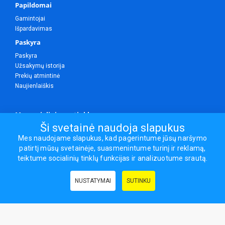
Papildomai
Gamintojai
Išpardavimas
Paskyra
Paskyra
Užsakymų istorija
Prekių atmintinė
Naujienlaiškis
Mes socialiniuose tinkluose
Ši svetainė naudoja slapukus
Mes naudojame slapukus, kad pagerintume jūsų naršymo
patirtį mūsų svetainėje, suasmenintume turinį ir reklamą,
Visos teisės saugomos.
teiktume socialinių tinklų funkcijas ir analizuotume srautą.
Sporto ir laisvalaikio prekės, maisto papildai - erasportas.lt © 2026
NUSTATYMAI
SUTINKU
Naudingos nuorodos:
Prekės grožiui ir sveikatai
|
Civilinis draudimas