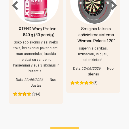
XTEND Whey Protein -
Smiginio taikinio
u
840 g (30 porcijų)
apšvietimo sistema
Winmau Polaris 120°
Sokolado skonis visai nieko
toks, kiti skoniai pakenciami
superinis dalykas,
man asmeniskai, braskiu
uzmaciau, isigijau,
nelabai su vandeniu.
patenkintas!..
Pasiemiau visus 3 skonius ir
Data
12/06/2026
Nuo
butent s..
s
Glenas
Data
22/06/2026
Nuo
(5)
Justas
(4)