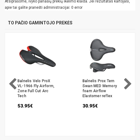
Atsiprašome, ivyko panašių prekių ikėlimo klaida. Jei rezultatas kartojasi,
apie tai galite pranešti administracijai: 0 error
TO PAČIO GAMINTOJO PREKĖS
Balnelis Velo ProX
Balnelis Prox Tern
VL-1966 Fly Airform,
Swan MED Memory
Zone Full Cut Arc
foam Airflow
Tech
Elastomer reflex
53.95€
30.95€