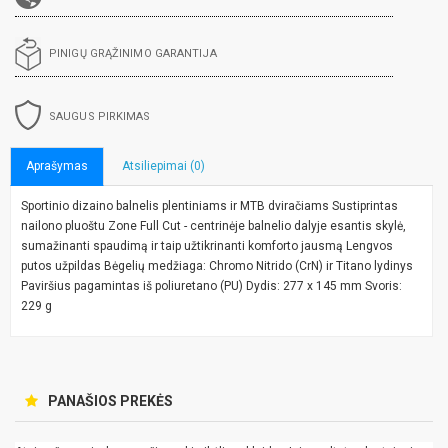
PINIGŲ GRĄŽINIMO GARANTIJA
SAUGUS PIRKIMAS
Aprašymas
Atsiliepimai (0)
Sportinio dizaino balnelis plentiniams ir MTB dviračiams Sustiprintas
nailono pluoštu Zone Full Cut - centrinėje balnelio dalyje esantis skylė,
sumažinanti spaudimą ir taip užtikrinanti komforto jausmą Lengvos
putos užpildas Bėgelių medžiaga: Chromo Nitrido (CrN) ir Titano lydinys
Paviršius pagamintas iš poliuretano (PU) Dydis: 277 x 145 mm Svoris:
229 g
PANAŠIOS PREKĖS