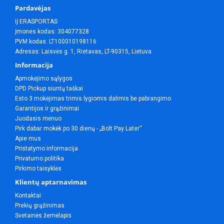
Pardavėjas
IĮ ERASPORTAS
Įmones kodas: 304077328
PVM kodas: LT100010198116
Adresas: Laisvės g. 1, Rietavas, LT-90315, Lietuva
Informacija
Apmokėjimo sąlygos
DPD Pickup siuntų taškai
Esto 3 mokėjimas trimis lygiomis dalimis be pabrangimo
Garantijos ir grąžinimai
Juodasis mėnuo
Pirk dabar mokėk po 30 dienų - „Bolt Pay Later“
Apie mus
Pristatymo informacija
Privatumo politika
Pirkimo taisyklės
Klientų aptarnavimas
Kontaktai
Prekių grąžinimas
Svetainės žemėlapis