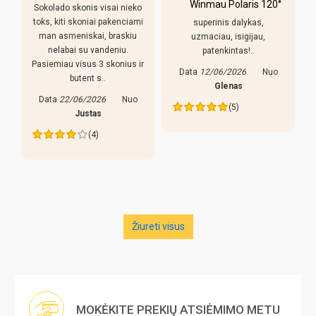
Winmau Polaris 120°
Sokolado skonis visai nieko
toks, kiti skoniai pakenciami
superinis dalykas,
man asmeniskai, braskiu
uzmaciau, isigijau,
nelabai su vandeniu.
patenkintas!..
Pasiemiau visus 3 skonius ir
Data
12/06/2026
Nuo
butent s..
s
Glenas
Data
22/06/2026
Nuo
(5)
Justas
(4)
Žiureti visus
MOKĖKITE PREKIŲ ATSIĖMIMO METU