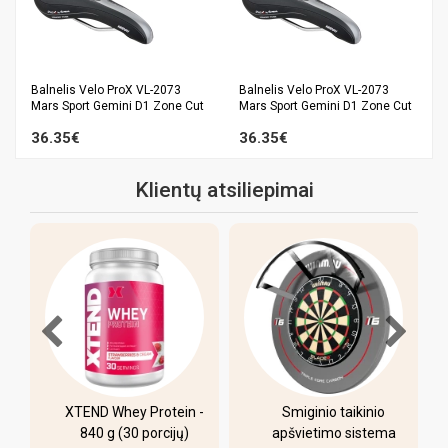
Balnelis Velo ProX VL-2073
Balnelis Velo ProX VL-2073
Mars Sport Gemini D1 Zone Cut
Mars Sport Gemini D1 Zone Cut
36.35€
36.35€
Klientų atsiliepimai
XTEND Whey Protein -
Smiginio taikinio
u
840 g (30 porcijų)
apšvietimo sistema