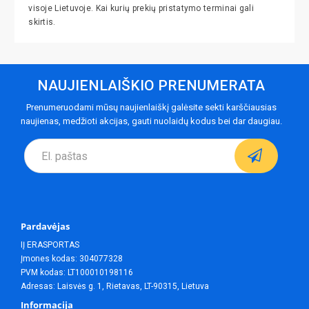
visoje Lietuvoje. Kai kurių prekių pristatymo terminai gali
skirtis.
NAUJIENLAIŠKIO PRENUMERATA
Prenumeruodami mūsų naujienlaiškį galėsite sekti karščiausias
naujienas, medžioti akcijas, gauti nuolaidų kodus bei dar daugiau.
Pardavėjas
IĮ ERASPORTAS
Įmones kodas: 304077328
PVM kodas: LT100010198116
Adresas: Laisvės g. 1, Rietavas, LT-90315, Lietuva
Informacija