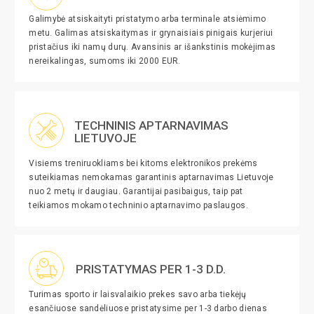
Galimybė atsiskaityti pristatymo arba terminale atsiėmimo
metu. Galimas atsiskaitymas ir grynaisiais pinigais kurjeriui
pristačius iki namų durų. Avansinis ar išankstinis mokėjimas
nereikalingas, sumoms iki 2000 EUR.
TECHNINIS APTARNAVIMAS
LIETUVOJE
Visiems treniruokliams bei kitoms elektronikos prekėms
suteikiamas nemokamas garantinis aptarnavimas Lietuvoje
nuo 2 metų ir daugiau. Garantijai pasibaigus, taip pat
teikiamos mokamo techninio aptarnavimo paslaugos.
PRISTATYMAS PER 1-3 D.D.
Turimas sporto ir laisvalaikio prekes savo arba tiekėjų
esančiuose sandėliuose pristatysime per 1-3 darbo dienas