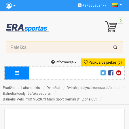
+37065909477
0
Informacija
Patikusios prekės (0)
Pradžia
Laisvalaikis
Dviračiai
Dviračių dalys/aksesuarai/priedai
Balneliai/sėdynės/aksesuarai
Balnelis Velo ProX VL-2073 Mars Sport Gemini D1 Zone Cut