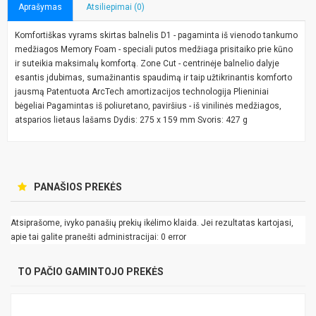
Aprašymas
Atsiliepimai (0)
Komfortiškas vyrams skirtas balnelis D1 - pagaminta iš vienodo tankumo
medžiagos Memory Foam - speciali putos medžiaga prisitaiko prie kūno
ir suteikia maksimalų komfortą. Zone Cut - centrinėje balnelio dalyje
esantis įdubimas, sumažinantis spaudimą ir taip užtikrinantis komforto
jausmą Patentuota ArcTech amortizacijos technologija Plieniniai
bėgeliai Pagamintas iš poliuretano, paviršius - iš vinilinės medžiagos,
atsparios lietaus lašams Dydis: 275 x 159 mm Svoris: 427 g
PANAŠIOS PREKĖS
Atsiprašome, ivyko panašių prekių ikėlimo klaida. Jei rezultatas kartojasi,
apie tai galite pranešti administracijai: 0 error
TO PAČIO GAMINTOJO PREKĖS