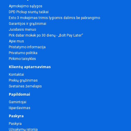
Apmokėjimo sąlygos
DPD Pickup siuntų taškai
Esto 3 mokėjimas trimis lygiomis dalimis be pabrangimo
Garantijos ir grąžinimai
Juodasis mėnuo
Pirk dabar mokėk po 30 dienų - „Bolt Pay Later“
Apie mus
Pristatymo informacija
Privatumo politika
Pirkimo taisyklės
Klientų aptarnavimas
Kontaktai
Prekių grąžinimas
Svetainės žemėlapis
Papildomai
Gamintojai
Išpardavimas
Paskyra
Paskyra
Užsakymų istorija