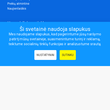
Prekių atmintinė
Naujienlaiškis
Mes socialiniuose tinkluose
Ši svetainė naudoja slapukus
Mes naudojame slapukus, kad pagerintume jūsų naršymo
patirtį mūsų svetainėje, suasmenintume turinį ir reklamą,
Visos teisės saugomos.
teiktume socialinių tinklų funkcijas ir analizuotume srautą.
Sporto ir laisvalaikio prekės, maisto papildai - erasportas.lt © 2026
NUSTATYMAI
SUTINKU
Naudingos nuorodos:
Prekės grožiui ir sveikatai
|
Civilinis draudimas