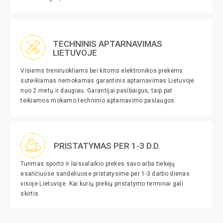
TECHNINIS APTARNAVIMAS
LIETUVOJE
Visiems treniruokliams bei kitoms elektronikos prekėms
suteikiamas nemokamas garantinis aptarnavimas Lietuvoje
nuo 2 metų ir daugiau. Garantijai pasibaigus, taip pat
teikiamos mokamo techninio aptarnavimo paslaugos.
PRISTATYMAS PER 1-3 D.D.
Turimas sporto ir laisvalaikio prekes savo arba tiekėjų
esančiuose sandėliuose pristatysime per 1-3 darbo dienas
visoje Lietuvoje. Kai kurių prekių pristatymo terminai gali
skirtis.