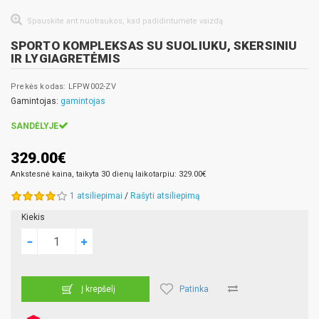
Spauskite ant nuotraukos, kad padidintumėte vaizdą
SPORTO KOMPLEKSAS SU SUOLIUKU, SKERSINIU
IR LYGIAGRETĖMIS
Prekės kodas: LFPW002-ZV
Gamintojas:
gamintojas
SANDĖLYJE
329.00€
Ankstesnė kaina, taikyta 30 dienų laikotarpiu: 329.00€
1 atsiliepimai
/
Rašyti atsiliepimą
Kiekis
Patinka
Į krepšelį