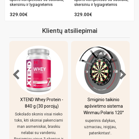
skersiniu ir lygiagretėmis
skersiniu ir lygiagretėmis
329.00€
329.00€
Klientų atsiliepimai
XTEND Whey Protein -
Smiginio taikinio
u
840 g (30 porcijų)
apšvietimo sistema
Winmau Polaris 120°
Sokolado skonis visai nieko
toks, kiti skoniai pakenciami
superinis dalykas,
man asmeniskai, braskiu
uzmaciau, isigijau,
nelabai su vandeniu.
patenkintas!..
Pasiemiau visus 3 skonius ir