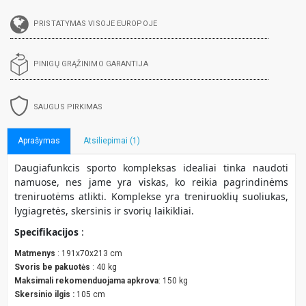
PRISTATYMAS VISOJE EUROPOJE
PINIGŲ GRĄŽINIMO GARANTIJA
SAUGUS PIRKIMAS
Aprašymas
Atsiliepimai (1)
Daugiafunkcis sporto kompleksas idealiai tinka naudoti
namuose, nes jame yra viskas, ko reikia pagrindinėms
treniruotėms atlikti. Komplekse yra treniruoklių suoliukas,
lygiagretės, skersinis ir svorių laikikliai.
Specifikacijos
:
Matmenys
: 191x70x213 cm
Svoris be pakuotės
: 40 kg
Maksimali rekomenduojama apkrova
: 150 kg
Skersinio ilgis
:
105 cm