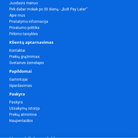
Juodasis mėnuo
Pirk dabar mokėk po 30 dienų - „Bolt Pay Later“
Apie mus
Pristatymo informacija
Privatumo politika
Pirkimo taisyklės
Klientų aptarnavimas
Kontaktai
Prekių grąžinimas
Svetainės žemėlapis
Papildomai
Gamintojai
Išpardavimas
Paskyra
Paskyra
Užsakymų istorija
Prekių atmintinė
Naujienlaiškis