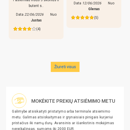
Data
12/06/2026
Nuo
butent s..
s
Glenas
Data
22/06/2026
Nuo
(5)
Justas
(4)
Žiureti visus
MOKĖKITE PREKIŲ ATSIĖMIMO METU
Galimybė atsiskaityti pristatymo arba terminale atsiėmimo
metu. Galimas atsiskaitymas ir grynaisiais pinigais kurjeriui
pristačius iki namų durų. Avansinis ar išankstinis mokėjimas
nereikalingas, sumoms iki 2000 EUR.