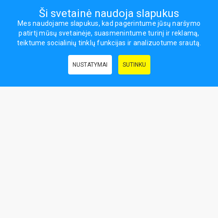
Mes socialiniuose tinkluose
Ši svetainė naudoja slapukus
Mes naudojame slapukus, kad pagerintume jūsų naršymo
patirtį mūsų svetainėje, suasmenintume turinį ir reklamą,
Visos teisės saugomos.
teiktume socialinių tinklų funkcijas ir analizuotume srautą.
Sporto ir laisvalaikio prekės, maisto papildai - erasportas.lt © 2026
NUSTATYMAI
SUTINKU
Naudingos nuorodos:
Prekės grožiui ir sveikatai
|
Civilinis draudimas