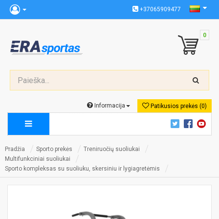
+37065909477
0
Informacija
Patikusios prekės (0)
Pradžia
Sporto prekės
Treniruočių suoliukai
Multifunkciniai suoliukai
Sporto kompleksas su suoliuku, skersiniu ir lygiagretėmis