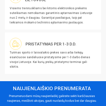
Visiems treniruokliams bei kitoms elektronikos prekėms
suteikiamas nemokamas garantinis aptarnavimas Lietuvoje
nuo 2 metų ir daugiau. Garantijai pasibaigus, taip pat
teikiamos mokamo techninio aptarnavimo paslaugos.
PRISTATYMAS PER 1-3 D.D.
Turimas sporto ir laisvalaikio prekes savo arba tiekėjų
esančiuose sandėliuose pristatysime per 1-3 darbo dienas
visoje Lietuvoje. Kai kurių prekių pristatymo terminai gali
skirtis.
NAUJIENLAIŠKIO PRENUMERATA
Prenumeruodami mūsų naujienlaiškį galėsite sekti karščiausias
naujienas, medžioti akcijas, gauti nuolaidų kodus bei dar daugiau.