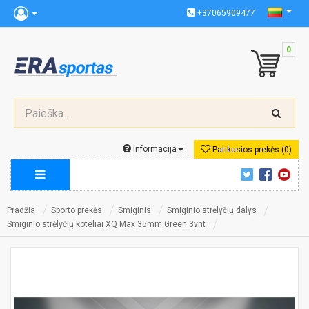
+37065909477
0
Informacija
Patikusios prekės (0)
Pradžia
Sporto prekės
Smiginis
Smiginio strėlyčių dalys
Smiginio strėlyčių koteliai XQ Max 35mm Green 3vnt