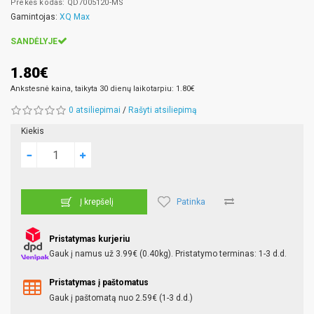
Prekės kodas: QD7005120-MS
Gamintojas:
XQ Max
SANDĖLYJE
1.80€
Ankstesnė kaina, taikyta 30 dienų laikotarpiu: 1.80€
0 atsiliepimai
/
Rašyti atsiliepimą
Kiekis
Patinka
Į krepšelį
Pristatymas kurjeriu
Gauk į namus už 3.99€ (0.40kg). Pristatymo terminas: 1-3 d.d.
Pristatymas į paštomatus
Gauk į paštomatą nuo 2.59€ (1-3 d.d.)