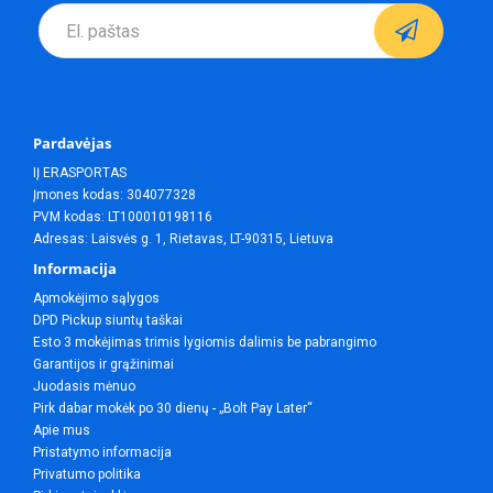
Pardavėjas
IĮ ERASPORTAS
Įmones kodas: 304077328
PVM kodas: LT100010198116
Adresas: Laisvės g. 1, Rietavas, LT-90315, Lietuva
Informacija
Apmokėjimo sąlygos
DPD Pickup siuntų taškai
Esto 3 mokėjimas trimis lygiomis dalimis be pabrangimo
Garantijos ir grąžinimai
Juodasis mėnuo
Pirk dabar mokėk po 30 dienų - „Bolt Pay Later“
Apie mus
Pristatymo informacija
Privatumo politika