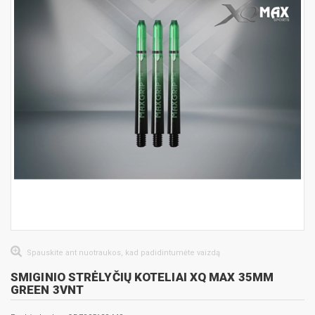
Spauskite ant nuotraukos, kad padidintumėte vaizdą
SMIGINIO STRĖLYČIŲ KOTELIAI XQ MAX 35MM
GREEN 3VNT