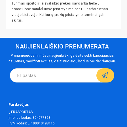
Turimas sporto ir laisvalaikio prekes savo arba tiekėjų
esančiuose sandėliuose pristatysime per 1-3 darbo dienas
visoje Lietuvoje. Kai kurių prekių pristatymo terminai gali
skirtis.
NAUJIENLAIŠKIO PRENUMERATA
Prenumeruodami mūsų naujienlaiškį galėsite sekti karščiausias
naujienas, medžioti akcijas, gauti nuolaidų kodus bei dar daugiau.
Pardavėjas
IĮ ERASPORTAS
Įmones kodas: 304077328
PVM kodas: LT100010198116