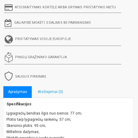
ATSISKAITYMAS KORTELE ARBA GRYNAIS PRISTATYMO METU
GALIMYBĖ MOKĖTI 3 DALIMIS BE PABRANGIMO
PRISTATYMAS VISOJE EUROPOJE
PINIGŲ GRĄŽINIMO GARANTIJA
SAUGUS PIRKIMAS
Aprašymas
Atsiliepimai (0)
Specifikacijos
:
Lygiagrečių bendras ilgis nuo sienos: 77 cm;
Plotis tarp lygiagrečių rankenų: 57 cm;
Skersinio plotis: 95 cm;
Miltelinis dažymas;
Minkšti porankiai ir juoda nugarėlė;