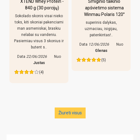
XTEND Whey Protein -
Smiginio taikinio
u
840 g (30 porcijų)
apšvietimo sistema
Winmau Polaris 120°
Sokolado skonis visai nieko
toks, kiti skoniai pakenciami
superinis dalykas,
man asmeniskai, braskiu
uzmaciau, isigijau,
nelabai su vandeniu.
patenkintas!..
Pasiemiau visus 3 skonius ir
Data
12/06/2026
Nuo
butent s..
s
Glenas
Data
22/06/2026
Nuo
(5)
Justas
(4)
Žiureti visus