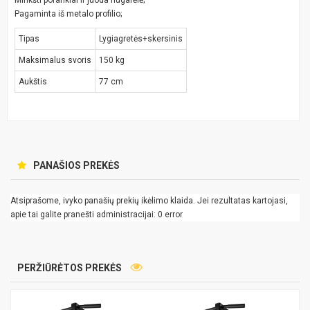
Pagaminta iš metalo profilio;
Tipas
Lygiagretės+skersinis
Maksimalus svoris
150 kg
Aukštis
77 cm
PANAŠIOS PREKĖS
Atsiprašome, ivyko panašių prekių ikėlimo klaida. Jei rezultatas kartojasi,
apie tai galite pranešti administracijai: 0 error
PERŽIŪRĖTOS PREKĖS