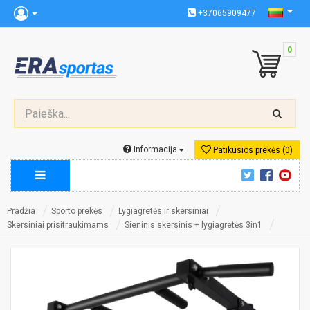
+37065909477
0
Informacija
Patikusios prekės (0)
Pradžia
Sporto prekės
Lygiagretės ir skersiniai
Skersiniai prisitraukimams
Sieninis skersinis + lygiagretės 3in1