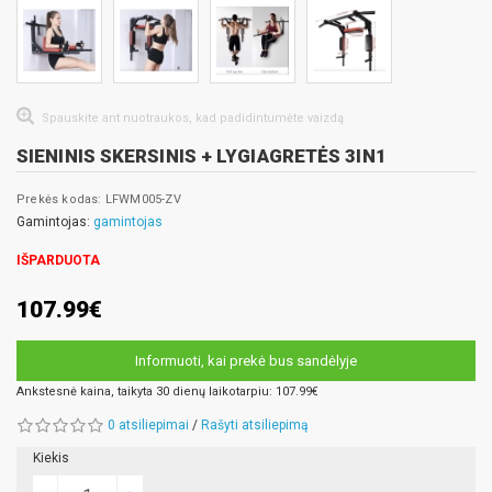
Spauskite ant nuotraukos, kad padidintumėte vaizdą
SIENINIS SKERSINIS + LYGIAGRETĖS 3IN1
Prekės kodas: LFWM005-ZV
Gamintojas:
gamintojas
IŠPARDUOTA
107.99€
Informuoti, kai prekė bus sandėlyje
Ankstesnė kaina, taikyta 30 dienų laikotarpiu: 107.99€
0 atsiliepimai
/
Rašyti atsiliepimą
Kiekis