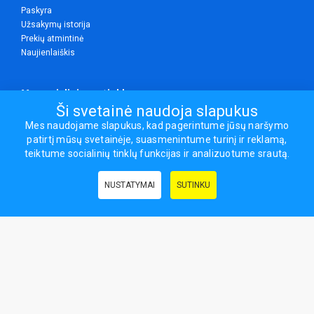
Paskyra
Užsakymų istorija
Prekių atmintinė
Naujienlaiškis
Mes socialiniuose tinkluose
Ši svetainė naudoja slapukus
Mes naudojame slapukus, kad pagerintume jūsų naršymo
patirtį mūsų svetainėje, suasmenintume turinį ir reklamą,
Visos teisės saugomos.
teiktume socialinių tinklų funkcijas ir analizuotume srautą.
Sporto ir laisvalaikio prekės, maisto papildai - erasportas.lt © 2026
NUSTATYMAI
SUTINKU
Naudingos nuorodos:
Prekės grožiui ir sveikatai
|
Civilinis draudimas