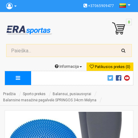
+37065909477
0
Informacija
Patikusios prekės (0)
Pradžia
Sporto prekės
Balansui, pusiausvyrai
Balansinė masažinė pagalvėlė SPRINGOS 34cm Mėlyna