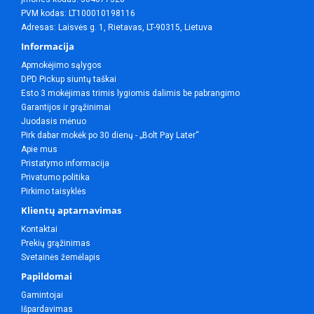
PVM kodas: LT100010198116
Adresas: Laisvės g. 1, Rietavas, LT-90315, Lietuva
Informacija
Apmokėjimo sąlygos
DPD Pickup siuntų taškai
Esto 3 mokėjimas trimis lygiomis dalimis be pabrangimo
Garantijos ir grąžinimai
Juodasis mėnuo
Pirk dabar mokėk po 30 dienų - „Bolt Pay Later“
Apie mus
Pristatymo informacija
Privatumo politika
Pirkimo taisyklės
Klientų aptarnavimas
Kontaktai
Prekių grąžinimas
Svetainės žemėlapis
Papildomai
Gamintojai
Išpardavimas