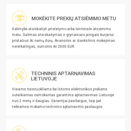
MOKĖKITE PREKIŲ ATSIĖMIMO METU
Galimybė atsiskaityti pristatymo arba terminale atsiėmimo
metu. Galimas atsiskaitymas ir grynaisiais pinigais kurjeriui
pristačius iki namų durų. Avansinis ar išankstinis mokėjimas
nereikalingas, sumoms iki 2000 EUR.
TECHNINIS APTARNAVIMAS
LIETUVOJE
Visiems treniruokliams bei kitoms elektronikos prekėms
suteikiamas nemokamas garantinis aptarnavimas Lietuvoje
nuo 2 metų ir daugiau. Garantijai pasibaigus, taip pat
teikiamos mokamo techninio aptarnavimo paslaugos.