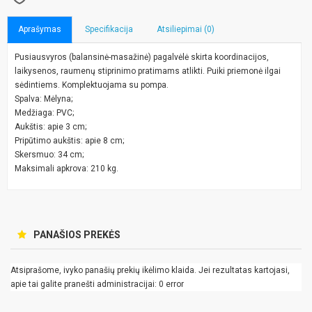
Aprašymas
Specifikacija
Atsiliepimai (0)
Pusiausvyros (balansinė-masažinė) pagalvėlė skirta koordinacijos,
laikysenos, raumenų stiprinimo pratimams atlikti. Puiki priemonė ilgai
sėdintiems. Komplektuojama su pompa.
Spalva: Mėlyna;
Medžiaga: PVC;
Aukštis: apie 3 cm;
Pripūtimo aukštis: apie 8 cm;
Skersmuo: 34 cm;
Maksimali apkrova: 210 kg.
PANAŠIOS PREKĖS
Atsiprašome, ivyko panašių prekių ikėlimo klaida. Jei rezultatas kartojasi,
apie tai galite pranešti administracijai: 0 error