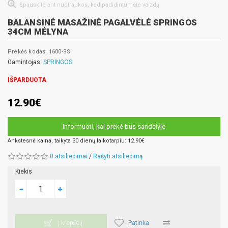
Spauskite ant nuotraukos, kad padidintumėte vaizdą
BALANSINĖ MASAŽINĖ PAGALVĖLĖ SPRINGOS
34CM MĖLYNA
Prekės kodas: 1600-SS
Gamintojas:
SPRINGOS
IŠPARDUOTA
12.90€
Informuoti, kai prekė bus sandėlyje
Ankstesnė kaina, taikyta 30 dienų laikotarpiu: 12.90€
0 atsiliepimai
/
Rašyti atsiliepimą
Kiekis
Patinka
Į krepšelį