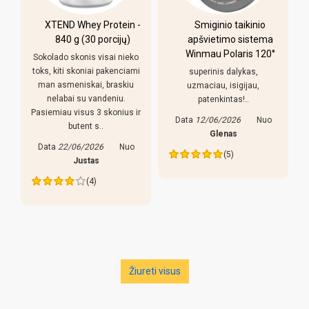
XTEND Whey Protein -
Smiginio taikinio
u
840 g (30 porcijų)
apšvietimo sistema
Winmau Polaris 120°
Sokolado skonis visai nieko
toks, kiti skoniai pakenciami
superinis dalykas,
man asmeniskai, braskiu
uzmaciau, isigijau,
nelabai su vandeniu.
patenkintas!..
Pasiemiau visus 3 skonius ir
Data
12/06/2026
Nuo
butent s..
s
Glenas
Data
22/06/2026
Nuo
(5)
Justas
(4)
Žiureti visus