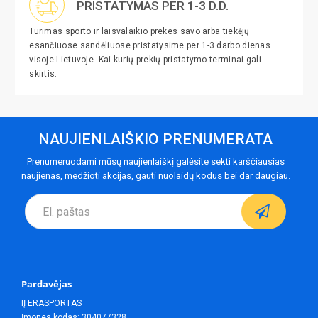
PRISTATYMAS PER 1-3 D.D.
Turimas sporto ir laisvalaikio prekes savo arba tiekėjų
esančiuose sandėliuose pristatysime per 1-3 darbo dienas
visoje Lietuvoje. Kai kurių prekių pristatymo terminai gali
skirtis.
NAUJIENLAIŠKIO PRENUMERATA
Prenumeruodami mūsų naujienlaiškį galėsite sekti karščiausias
naujienas, medžioti akcijas, gauti nuolaidų kodus bei dar daugiau.
Pardavėjas
IĮ ERASPORTAS
Įmones kodas: 304077328