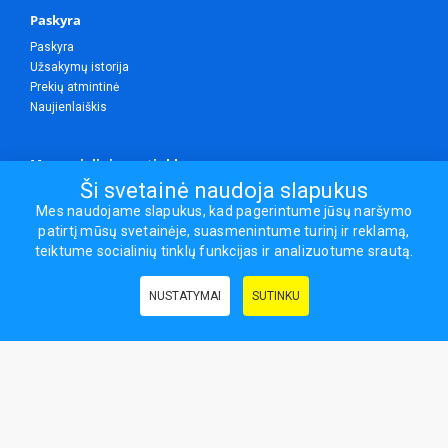
Paskyra
Paskyra
Užsakymų istorija
Prekių atmintinė
Naujienlaiškis
Mes socialiniuose tinkluose
Ši svetainė naudoja slapukus
Mes naudojame slapukus, kad pagerintume jūsų naršymo
patirtį mūsų svetainėje, suasmenintume turinį ir reklamą,
Visos teisės saugomos.
teiktume socialinių tinklų funkcijas ir analizuotume srautą.
Sporto ir laisvalaikio prekės, maisto papildai - erasportas.lt © 2026
NUSTATYMAI
SUTINKU
Naudingos nuorodos:
Prekės grožiui ir sveikatai
|
Civilinis draudimas