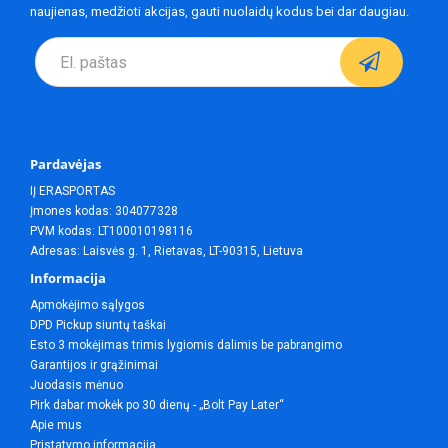
naujienas, medžioti akcijas, gauti nuolaidų kodus bei dar daugiau.
Pardavėjas
IĮ ERASPORTAS
Įmones kodas: 304077328
PVM kodas: LT100010198116
Adresas: Laisvės g. 1, Rietavas, LT-90315, Lietuva
Informacija
Apmokėjimo sąlygos
DPD Pickup siuntų taškai
Esto 3 mokėjimas trimis lygiomis dalimis be pabrangimo
Garantijos ir grąžinimai
Juodasis mėnuo
Pirk dabar mokėk po 30 dienų - „Bolt Pay Later“
Apie mus
Pristatymo informacija