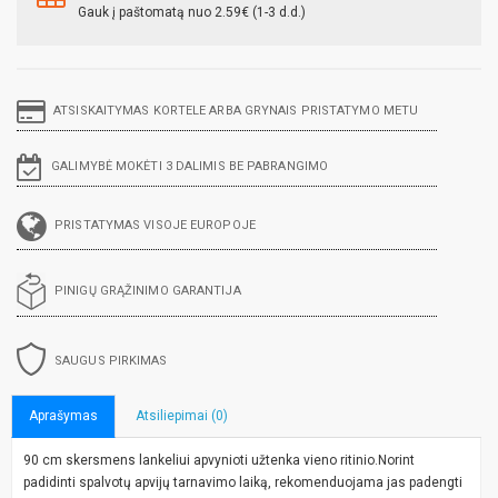
Gauk į paštomatą nuo 2.59€ (1-3 d.d.)
ATSISKAITYMAS KORTELE ARBA GRYNAIS PRISTATYMO METU
GALIMYBĖ MOKĖTI 3 DALIMIS BE PABRANGIMO
PRISTATYMAS VISOJE EUROPOJE
PINIGŲ GRĄŽINIMO GARANTIJA
SAUGUS PIRKIMAS
Aprašymas
Atsiliepimai (0)
90 cm skersmens lankeliui apvynioti užtenka vieno ritinio.Norint
padidinti spalvotų apvijų tarnavimo laiką, rekomenduojama jas padengti