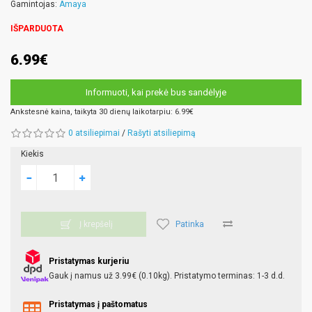
Gamintojas:
Amaya
IŠPARDUOTA
6.99€
Informuoti, kai prekė bus sandėlyje
Ankstesnė kaina, taikyta 30 dienų laikotarpiu: 6.99€
0 atsiliepimai
/
Rašyti atsiliepimą
Kiekis
Patinka
Į krepšelį
Pristatymas kurjeriu
Gauk į namus už 3.99€ (0.10kg). Pristatymo terminas: 1-3 d.d.
Pristatymas į paštomatus