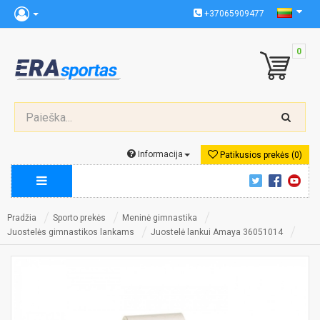
+37065909477
0
Informacija
Patikusios prekės (0)
Pradžia
Sporto prekės
Meninė gimnastika
Juostelės gimnastikos lankams
Juostelė lankui Amaya 36051014