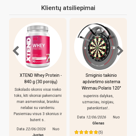
Klientų atsiliepimai
XTEND Whey Protein -
Smiginio taikinio
u
840 g (30 porcijų)
apšvietimo sistema
Winmau Polaris 120°
Sokolado skonis visai nieko
toks, kiti skoniai pakenciami
superinis dalykas,
man asmeniskai, braskiu
uzmaciau, isigijau,
nelabai su vandeniu.
patenkintas!..
Pasiemiau visus 3 skonius ir
Data
12/06/2026
Nuo
butent s..
s
Glenas
Data
22/06/2026
Nuo
(5)
Justas