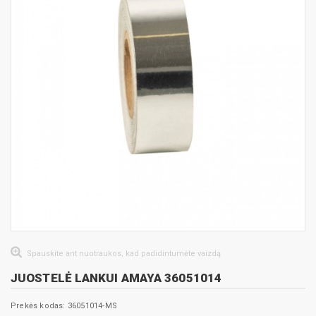
Spauskite ant nuotraukos, kad padidintumėte vaizdą
JUOSTELĖ LANKUI AMAYA 36051014
Prekės kodas: 36051014-MS