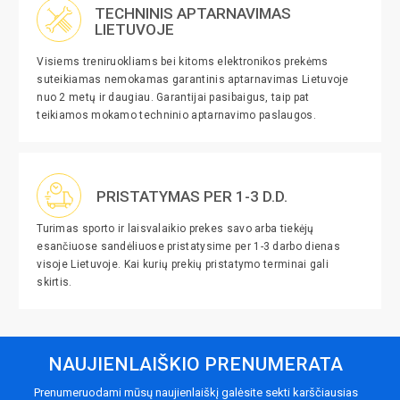
TECHNINIS APTARNAVIMAS
LIETUVOJE
Visiems treniruokliams bei kitoms elektronikos prekėms
suteikiamas nemokamas garantinis aptarnavimas Lietuvoje
nuo 2 metų ir daugiau. Garantijai pasibaigus, taip pat
teikiamos mokamo techninio aptarnavimo paslaugos.
PRISTATYMAS PER 1-3 D.D.
Turimas sporto ir laisvalaikio prekes savo arba tiekėjų
esančiuose sandėliuose pristatysime per 1-3 darbo dienas
visoje Lietuvoje. Kai kurių prekių pristatymo terminai gali
skirtis.
NAUJIENLAIŠKIO PRENUMERATA
Prenumeruodami mūsų naujienlaiškį galėsite sekti karščiausias