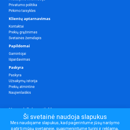
Privatumo politika
Pirkimo taisyklės
Klientų aptarnavimas
Kontaktai
Prekių grąžinimas
Svetainės žemėlapis
Papildomai
Gamintojai
Išpardavimas
Paskyra
Paskyra
Užsakymų istorija
Prekių atmintinė
Naujienlaiškis
Mes socialiniuose tinkluose
Ši svetainė naudoja slapukus
Mes naudojame slapukus, kad pagerintume jūsų naršymo
patirtį mūsų svetainėje, suasmenintume turinį ir reklamą,