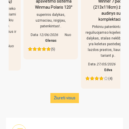
apšvietimo sistema
Winner 7 pėdų
Winmau Polaris 120°
(213x118cm) žalias
o
audinys su
i
superinis dalykas,
komplektacija
uzmaciau, isigijau,
patenkintas!..
Pirkiniu patenkintas,
r
reguliuojamso kojeles geras
Data
12/06/2026
Nuo
dalykas, stalas nekliba. Bet
Glenas
yra keletas pastebejimu:
(5)
lazdos prastos, liaudiskai
tariant p..
Data
27/05/2026
Nuo
Edva
(4)
Žiureti visus