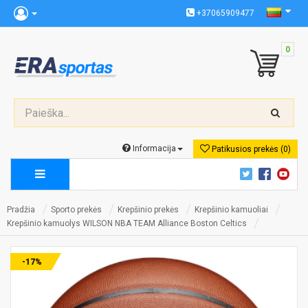
+37065909477
0
Informacija
Patikusios prekės (0)
Pradžia
Sporto prekės
Krepšinio prekės
Krepšinio kamuoliai
Krepšinio kamuolys WILSON NBA TEAM Alliance Boston Celtics
-17%