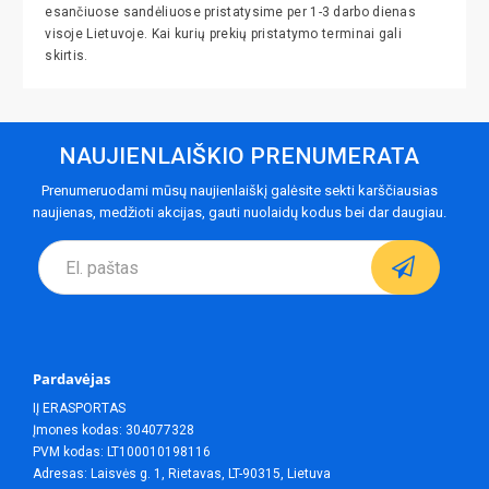
esančiuose sandėliuose pristatysime per 1-3 darbo dienas
visoje Lietuvoje. Kai kurių prekių pristatymo terminai gali
skirtis.
NAUJIENLAIŠKIO PRENUMERATA
Prenumeruodami mūsų naujienlaiškį galėsite sekti karščiausias
naujienas, medžioti akcijas, gauti nuolaidų kodus bei dar daugiau.
Pardavėjas
IĮ ERASPORTAS
Įmones kodas: 304077328
PVM kodas: LT100010198116
Adresas: Laisvės g. 1, Rietavas, LT-90315, Lietuva