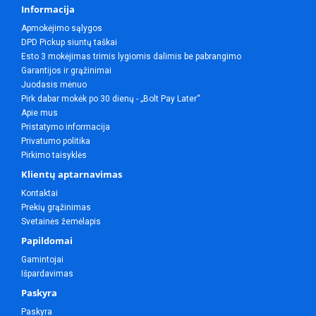
Informacija
Apmokėjimo sąlygos
DPD Pickup siuntų taškai
Esto 3 mokėjimas trimis lygiomis dalimis be pabrangimo
Garantijos ir grąžinimai
Juodasis mėnuo
Pirk dabar mokėk po 30 dienų - „Bolt Pay Later“
Apie mus
Pristatymo informacija
Privatumo politika
Pirkimo taisyklės
Klientų aptarnavimas
Kontaktai
Prekių grąžinimas
Svetainės žemėlapis
Papildomai
Gamintojai
Išpardavimas
Paskyra
Paskyra