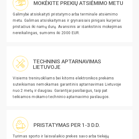
MOKĖKITE PREKIŲ ATSIĖMIMO METU
Galimybė atsiskaityti pristatymo arba terminale atsiėmimo
metu. Galimas atsiskaitymas ir grynaisiais pinigais kurjeriui
pristačius iki namų durų. Avansinis ar išankstinis mokėjimas
nereikalingas, sumoms iki 2000 EUR.
TECHNINIS APTARNAVIMAS
LIETUVOJE
Visiems treniruokliams bei kitoms elektronikos prekėms
suteikiamas nemokamas garantinis aptarnavimas Lietuvoje
nuo 2 metų ir daugiau. Garantijai pasibaigus, taip pat
teikiamos mokamo techninio aptarnavimo paslaugos.
PRISTATYMAS PER 1-3 D.D.
Turimas sporto ir laisvalaikio prekes savo arba tiekėjų