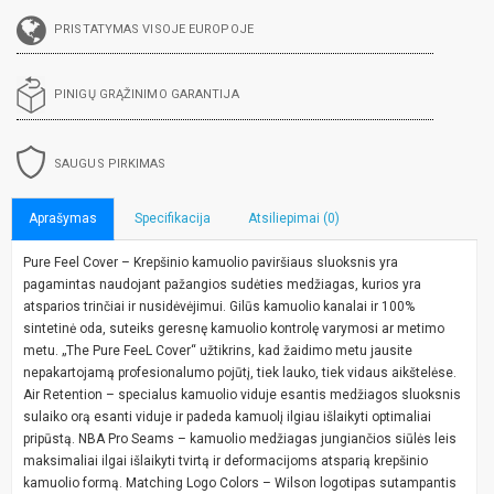
PRISTATYMAS VISOJE EUROPOJE
PINIGŲ GRĄŽINIMO GARANTIJA
SAUGUS PIRKIMAS
Aprašymas
Specifikacija
Atsiliepimai (0)
Pure Feel Cover – Krepšinio kamuolio paviršiaus sluoksnis yra
pagamintas naudojant pažangios sudėties medžiagas, kurios yra
atsparios trinčiai ir nusidėvėjimui. Gilūs kamuolio kanalai ir 100%
sintetinė oda, suteiks geresnę kamuolio kontrolę varymosi ar metimo
metu. „The Pure FeeL Cover“ užtikrins, kad žaidimo metu jausite
nepakartojamą profesionalumo pojūtį, tiek lauko, tiek vidaus aikštelėse.
Air Retention – specialus kamuolio viduje esantis medžiagos sluoksnis
sulaiko orą esanti viduje ir padeda kamuolį ilgiau išlaikyti optimaliai
pripūstą. NBA Pro Seams – kamuolio medžiagas jungiančios siūlės leis
maksimaliai ilgai išlaikyti tvirtą ir deformacijoms atsparią krepšinio
kamuolio formą. Matching Logo Colors – Wilson logotipas sutampantis