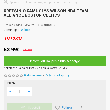
Spauskite ant nuotraukos, kad padidintumėte vaizdą
KREPŠINIO KAMUOLYS WILSON NBA TEAM
ALLIANCE BOSTON CELTICS
Prekės kodas: 634WIWTB3100XBBOS-STE
Gamintojas:
Wilson
IŠPARDUOTA
53.99€
65.00€
Informuoti, kai prekė bus sandėlyje
Ankstesnė kaina, taikyta 30 dienų laikotarpiu: 53.99€
0 atsiliepimai
/
Rašyti atsiliepimą
Kiekis
Patinka
Į krepšelį