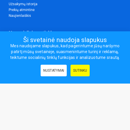
Užsakymų istorija
Prekių atmintinė
Naujienlaiškis
Mes socialiniuose tinkluose
Ši svetainė naudoja slapukus
Mes naudojame slapukus, kad pagerintume jūsų naršymo
patirtį mūsų svetainėje, suasmenintume turinį ir reklamą,
Visos teisės saugomos.
teiktume socialinių tinklų funkcijas ir analizuotume srautą.
Sporto ir laisvalaikio prekės, maisto papildai - erasportas.lt © 2026
NUSTATYMAI
SUTINKU
Naudingos nuorodos:
Prekės grožiui ir sveikatai
|
Civilinis draudimas