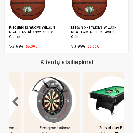
Krepšinio kamuolys WILSON
Krepšinio kamuolys WILSON
NBA TEAM Alliance Boston
NBA TEAM Alliance Boston
Celtics
Celtics
53.99€
53.99€
65.00€
65.00€
Klientų atsiliepimai
-
Smiginio taikinio
Pulo stalas Bilaro