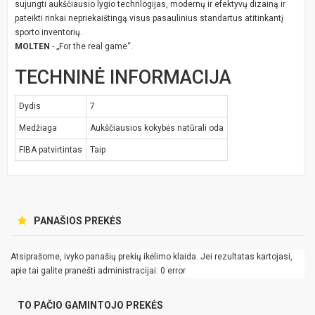
sujungti aukščiausio lygio technlogijas, modernų ir efektyvų dizainą ir
pateikti rinkai nepriekaištingą visus pasaulinius standartus atitinkantį
sporto inventorių.
MOLTEN
- „For the real game“.
TECHNINĖ INFORMACIJA
Dydis
7
Medžiaga
Aukščiausios kokybės natūrali oda
FIBA patvirtintas
Taip
PANAŠIOS PREKĖS
Atsiprašome, ivyko panašių prekių ikėlimo klaida. Jei rezultatas kartojasi,
apie tai galite pranešti administracijai: 0 error
TO PAČIO GAMINTOJO PREKĖS