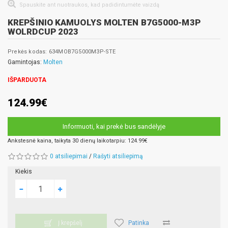
Spauskite ant nuotraukos, kad padidintumėte vaizdą
KREPŠINIO KAMUOLYS MOLTEN B7G5000-M3P
WOLRDCUP 2023
Prekės kodas: 634MOB7G5000M3P-STE
Gamintojas:
Molten
IŠPARDUOTA
124.99€
Informuoti, kai prekė bus sandėlyje
Ankstesnė kaina, taikyta 30 dienų laikotarpiu: 124.99€
0 atsiliepimai
/
Rašyti atsiliepimą
Kiekis
Patinka
Į krepšelį