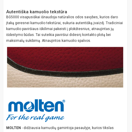
Autentiška kamuolio tekstūra
BG5000 visapusiškai išnaudoja natūralios odos savybes, kurios daro
įtaką geresnei kamuolio tekstūrai, sukuria autentišką įvaizdį. Tradiciniai
kamuolio paviršiaus iškilimai pakeisti į plokštesnius, atnaujintas jų
išdėstymo būdas. Tai suteikia paviršiui didesnį kontakto plotą bei
maksimalų sukibimą. Atnaujintos kamuolio spalvos.
MOLTEN
- didžiausia kamuolių gamintoja pasaulyje, kurios tikslas