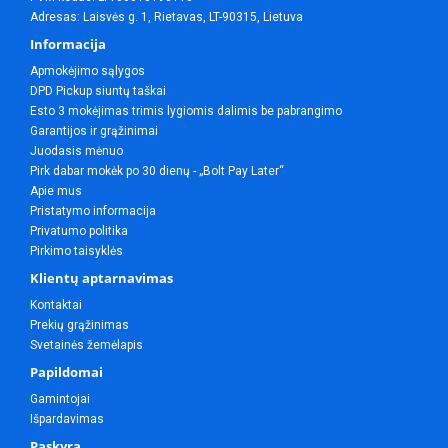
Adresas: Laisvės g. 1, Rietavas, LT-90315, Lietuva
Informacija
Apmokėjimo sąlygos
DPD Pickup siuntų taškai
Esto 3 mokėjimas trimis lygiomis dalimis be pabrangimo
Garantijos ir grąžinimai
Juodasis mėnuo
Pirk dabar mokėk po 30 dienų - „Bolt Pay Later“
Apie mus
Pristatymo informacija
Privatumo politika
Pirkimo taisyklės
Klientų aptarnavimas
Kontaktai
Prekių grąžinimas
Svetainės žemėlapis
Papildomai
Gamintojai
Išpardavimas
Paskyra