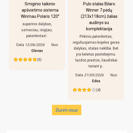
-
Smiginio taikinio
Pulo stalas Bilaro
apšvietimo sistema
Winner 7 pėdų
Winmau Polaris 120°
(213x118cm) žalias
o
audinys su
i
superinis dalykas,
komplektacija
uzmaciau, isigijau,
patenkintas!..
Pirkiniu patenkintas,
r
reguliuojamso kojeles geras
Data
12/06/2026
Nuo
dalykas, stalas nekliba. Bet
Glenas
yra keletas pastebejimu:
(5)
lazdos prastos, liaudiskai
tariant p..
Data
27/05/2026
Nuo
Edva
(4)
Žiureti visus