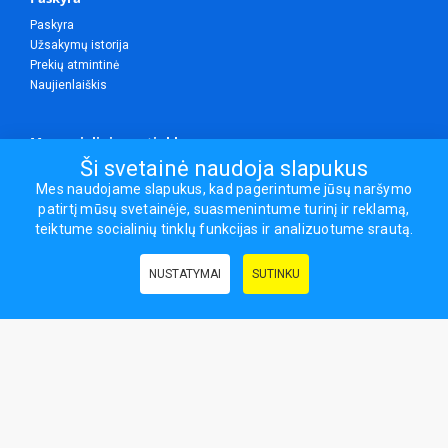
Paskyra
Užsakymų istorija
Prekių atmintinė
Naujienlaiškis
Mes socialiniuose tinkluose
Ši svetainė naudoja slapukus
Mes naudojame slapukus, kad pagerintume jūsų naršymo
patirtį mūsų svetainėje, suasmenintume turinį ir reklamą,
Visos teisės saugomos.
teiktume socialinių tinklų funkcijas ir analizuotume srautą.
Sporto ir laisvalaikio prekės, maisto papildai - erasportas.lt © 2026
NUSTATYMAI
SUTINKU
Naudingos nuorodos:
Prekės grožiui ir sveikatai
|
Civilinis draudimas