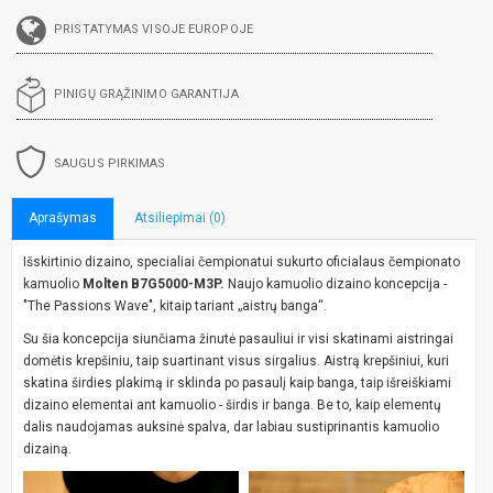
PRISTATYMAS VISOJE EUROPOJE
PINIGŲ GRĄŽINIMO GARANTIJA
SAUGUS PIRKIMAS
Aprašymas
Atsiliepimai (0)
Išskirtinio dizaino, specialiai čempionatui sukurto oficialaus čempionato
kamuolio
Molten B7G5000-M3P.
Naujo kamuolio dizaino koncepcija -
"The Passions Wave", kitaip tariant „aistrų banga“.
Su šia koncepcija siunčiama žinutė pasauliui ir visi skatinami aistringai
domėtis krepšiniu, taip suartinant visus sirgalius. Aistrą krepšiniui, kuri
skatina širdies plakimą ir sklinda po pasaulį kaip banga, taip išreiškiami
dizaino elementai ant kamuolio - širdis ir banga. Be to, kaip elementų
dalis naudojamas auksinė spalva, dar labiau sustiprinantis kamuolio
dizainą.