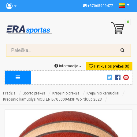
+37065909477
0
Informacija
Patikusios prekės (0)
Pradžia
Sporto prekės
Krepšinio prekės
Krepšinio kamuoliai
Krepšinio kamuolys MOLTEN B7G5000-M3P WolrdCup 2023