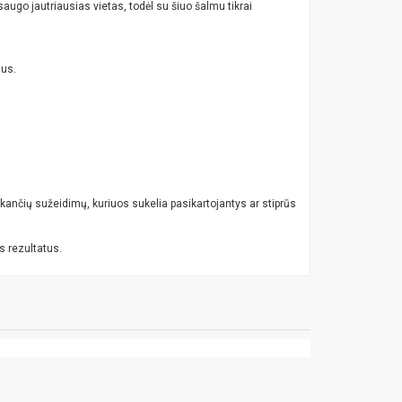
augo jautriausias vietas, todėl su šiuo šalmu tikrai
ius.
ikančių sužeidimų, kuriuos sukelia pasikartojantys ar stiprūs
s rezultatus.