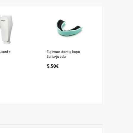
Guards
Fujimae dantų kapa
Kapa Fujim
žalia-juoda
4.50€
5.50€