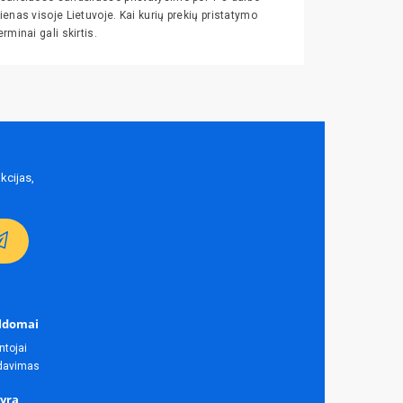
ienas visoje Lietuvoje. Kai kurių prekių pristatymo
erminai gali skirtis.
kcijas,
ldomai
ntojai
rdavimas
yra