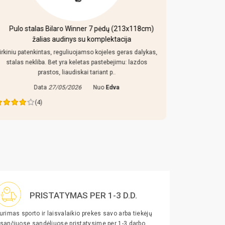
Pulo stalas Bilaro Winner 7 pėdų (213x118cm)
Mobi
žalias audinys su komplektacija
irkiniu patenkintas, reguliuojamso kojeles geras dalykas,
Kaip uz toki
stalas nekliba. Bet yra keletas pastebejimu: lazdos
konstrukcija
prastos, liaudiskai tariant p..
Data
27/05/2026
Nuo
Edva
Da
(4)
PRISTATYMAS PER 1-3 D.D.
urimas sporto ir laisvalaikio prekes savo arba tiekėjų
sančiuose sandėliuose pristatysime per 1-3 darbo