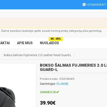
+37065909477
į. Šiame paieškos laukelyje galite surasti norimą prekę, kategoriją arba gamintoją.
IKI -40%
AKTAI
APIE MUS
NUOLAIDOS
Bokso šalmas Fujimeries 2.0 Leather Head Guard-L
BOKSO ŠALMAS FUJIMERIES 2.0 
GUARD-L
Prekės kodas: 2163106-MS
Gamintojas:
FUJIMAE
SANDĖLYJE
39.90€