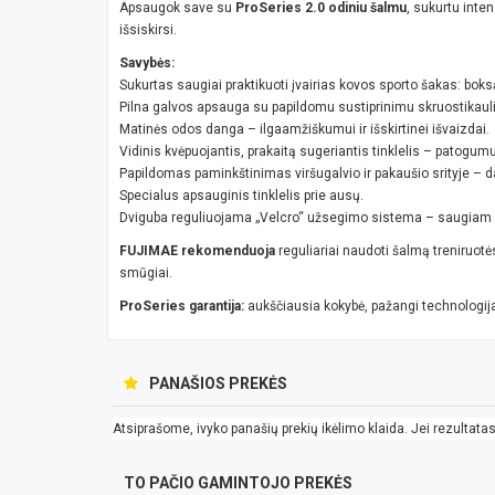
Apsaugok save su
ProSeries 2.0 odiniu šalmu
, sukurtu inte
išsiskirsi.
Savybės:
Sukurtas saugiai praktikuoti įvairias kovos sporto šakas: boksą
Pilna galvos apsauga su papildomu sustiprinimu skruostikaulių
Matinės odos danga – ilgaamžiškumui ir išskirtinei išvaizdai.
Vidinis kvėpuojantis, prakaitą sugeriantis tinklelis – patogumui
Papildomas paminkštinimas viršugalvio ir pakaušio srityje – d
Specialus apsauginis tinklelis prie ausų.
Dviguba reguliuojama „Velcro“ užsegimo sistema – saugiam ir
FUJIMAE rekomenduoja
reguliariai naudoti šalmą treniruotė
smūgiai.
ProSeries garantija:
aukščiausia kokybė, pažangi technologija 
PANAŠIOS PREKĖS
Atsiprašome, ivyko panašių prekių ikėlimo klaida. Jei rezultatas k
TO PAČIO GAMINTOJO PREKĖS