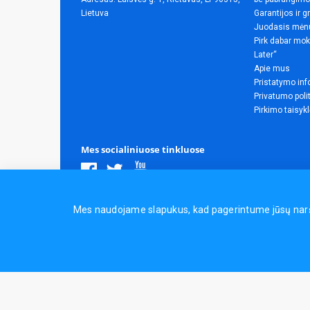
Lietuva
Garantijos ir g
Juodasis mėn
Pirk dabar mok
Later“
Apie mus
Pristatymo inf
Privatumo poli
Pirkimo taisyk
Mes socialiniuose tinkluose
Visos teisės saugomos.
Mes naudojame slapukus, kad pagerintume jūsų naršym
Sporto ir laisvalaikio prekės, maisto papildai - erasportas.lt 
Naudingos nuorodos:
Prekės grožiui ir sveikatai
|
Civilinis 