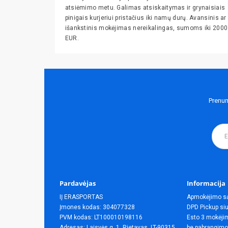
atsiėmimo metu. Galimas atsiskaitymas ir grynaisiais
pinigais kurjeriui pristačius iki namų durų. Avansinis ar
išankstinis mokėjimas nereikalingas, sumoms iki 2000
EUR.
Prenum
Pardavėjas
Informacija
IĮ ERASPORTAS
Apmokėjimo s
Įmones kodas: 304077328
DPD Pickup siu
PVM kodas: LT100010198116
Esto 3 mokėjim
Adresas: Laisvės g. 1, Rietavas, LT-90315,
be pabrangimo