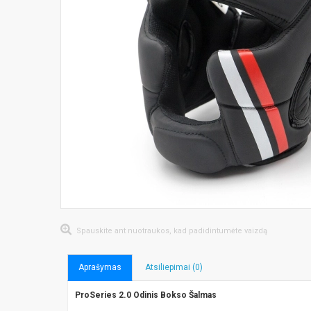
Spauskite ant nuotraukos, kad padidintumėte vaizdą
Aprašymas
Atsiliepimai (0)
ProSeries 2.0 Odinis Bokso Šalmas