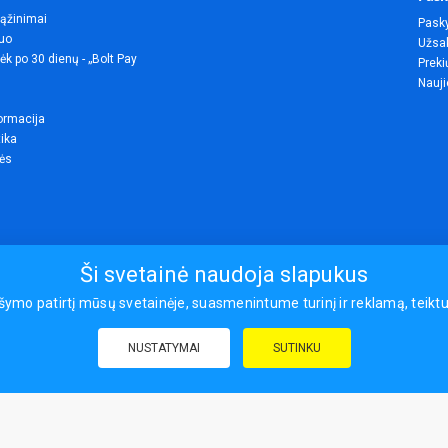
rąžinimai
Pask
uo
Užsak
ėk po 30 dienų - „Bolt Pay
Preki
Nauji
ormacija
tika
lės
Ši svetainė naudoja slapukus
o patirtį mūsų svetainėje, suasmenintume turinį ir reklamą, teiktume
© 2026
NUSTATYMAI
SUTINKU
draudimas