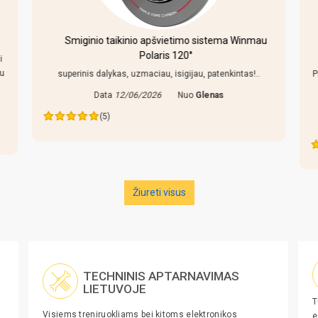
Smiginio taikinio apšvietimo sistema Winmau
Polaris 120°
i
au
superinis dalykas, uzmaciau, isigijau, patenkintas!..
P
Data
12/06/2026
Nuo
Glenas
(5)
Žiureti visus
TECHNINIS APTARNAVIMAS
LIETUVOJE
T
Visiems treniruokliams bei kitoms elektronikos
e