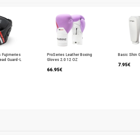
 Fujimeries
ProSeries Leather Boxing
Basic Shin 
Head Guard-L
Gloves 2.0 12 OZ
7.95€
66.95€