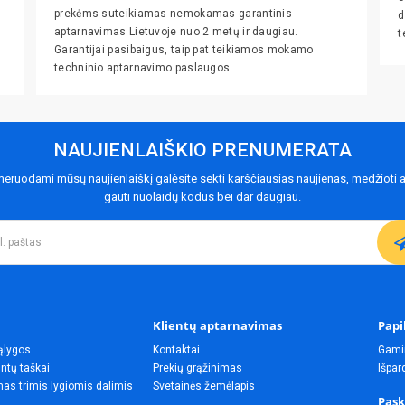
prekėms suteikiamas nemokamas garantinis
d
aptarnavimas Lietuvoje nuo 2 metų ir daugiau.
t
Garantijai pasibaigus, taip pat teikiamos mokamo
techninio aptarnavimo paslaugos.
NAUJIENLAIŠKIO PRENUMERATA
eruodami mūsų naujienlaiškį galėsite sekti karščiausias naujienas, medžioti a
gauti nuolaidų kodus bei dar daugiau.
Klientų aptarnavimas
Papi
ąlygos
Kontaktai
Gami
ntų taškai
Prekių grąžinimas
Išpa
as trimis lygiomis dalimis
Svetainės žemėlapis
Pask