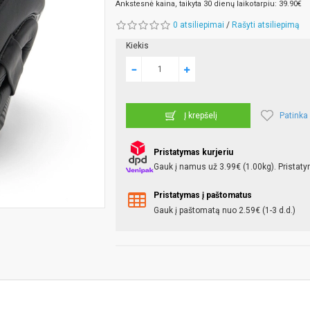
Ankstesnė kaina, taikyta 30 dienų laikotarpiu: 39.90€
0 atsiliepimai
/
Rašyti atsiliepimą
Kiekis
Patinka
Į krepšelį
Pristatymas kurjeriu
Gauk į namus už 3.99€ (1.00kg). Pristaty
Pristatymas į paštomatus
Gauk į paštomatą nuo 2.59€ (1-3 d.d.)