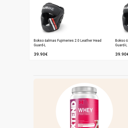
Bokso šalmas Fujimeries 2.0 Leather Head
Bokso š
Guard-L
Guard-L
39.90€
39.90