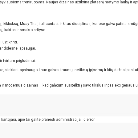
nsyviausioms treniruotėms. Naujas dizainas užtikrina platesnį matymo lauką ir aps
, kikboksą, Muay Thai, full contact ir kitas disciplinas, kuriose galva patiria smūg
, kaktos ir smakro srityse.
 užtikrinti.
ar didesnei apsaugai.
 tvirtam prigludimui.
se, siekiant apsisaugoti nuo galvos traumų, netikėtų įpjovimų ir kitų dažnai pasita
ir modernus dizainas – kad galėtum susitelkti į savo tikslus ir pasiekti geriausiu
artojasi, apie tai galite pranešti administracijai: 0 error