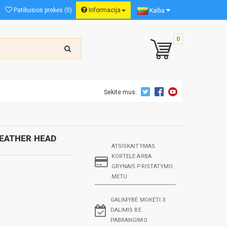
Patikusios prekės (0)
Informacija
Kalba
0
Sekite mus:
LEATHER HEAD
ATSISKAITYMAS
KORTELE ARBA
GRYNAIS PRISTATYMO
METU
GALIMYBĖ MOKĖTI 3
DALIMIS BE
PABRANGIMO