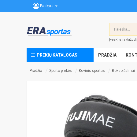
Paskyra
Įveskite raktažod
PREKIŲ KATALOGAS
PRADŽIA
KONT
Pradžia
Sporto prekės
Kovinis sportas
Bokso šalmai