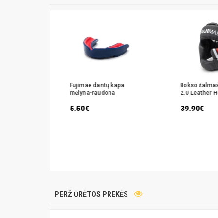
Fujimae
Fujimae dantų kapa
Bokso šalmas
Leather
mėlyna-raudona
2.0 Leather 
5.50€
39.90€
PERŽIŪRĖTOS PREKĖS