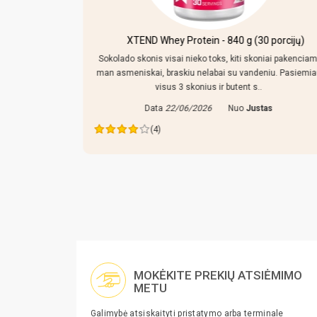
kersiniu ir
XTEND Whey Protein - 840 g (30 porcijų)
Sokolado skonis visai nieko toks, kiti skoniai pakenciam
man asmeniskai, braskiu nelabai su vandeniu. Pasiemi
mpo reguliuoti,
visus 3 skonius ir butent s..
 tiek prikisus
Data
22/06/2026
Nuo
Justas
ras
(4)
MOKĖKITE PREKIŲ ATSIĖMIMO
METU
Galimybė atsiskaityti pristatymo arba terminale