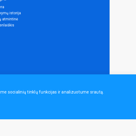
yra
ymų istorija
ų atmintinė
enlaiškis
 socialinių tinklų funkcijas ir analizuotume srautą.