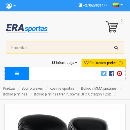
+37065909477
0
Informacija
Patikusios prekės (0)
Pradžia
Sporto prekės
Kovinis sportas
Bokso / MMA pirštinės
Bokso pirštinės
Bokso pirštinės treniruotėms UFC Octagon 12oz