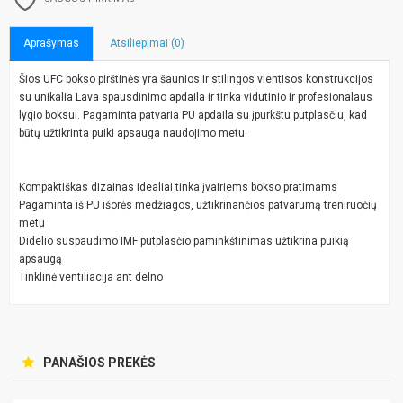
Aprašymas
Atsiliepimai (0)
Šios UFC bokso pirštinės yra šaunios ir stilingos vientisos konstrukcijos
su unikalia Lava spausdinimo apdaila ir tinka vidutinio ir profesionalaus
lygio boksui. Pagaminta patvaria PU apdaila su įpurkštu putplasčiu, kad
būtų užtikrinta puiki apsauga naudojimo metu.
Kompaktiškas dizainas idealiai tinka įvairiems bokso pratimams
Pagaminta iš PU išorės medžiagos, užtikrinančios patvarumą treniruočių
metu
Didelio suspaudimo IMF putplasčio paminkštinimas užtikrina puikią
apsaugą
Tinklinė ventiliacija ant delno
PANAŠIOS PREKĖS