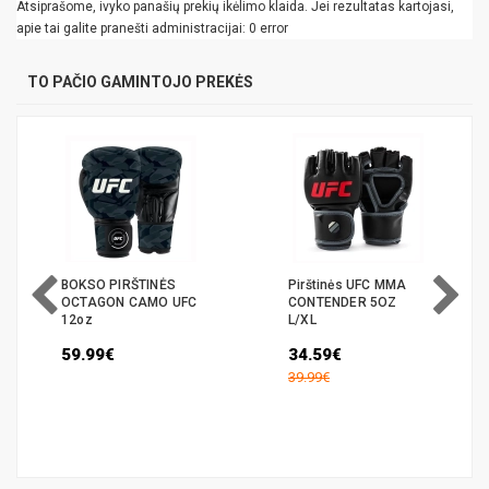
Atsiprašome, ivyko panašių prekių ikėlimo klaida. Jei rezultatas kartojasi,
apie tai galite pranešti administracijai: 0 error
TO PAČIO GAMINTOJO PREKĖS
BOKSO PIRŠTINĖS
Pirštinės UFC MMA
OCTAGON CAMO UFC
CONTENDER 5OZ
12oz
L/XL
59.99€
34.59€
39.99€