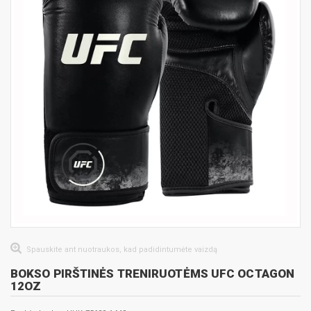
Spauskite ant nuotraukos, kad padidintumėte vaizdą
BOKSO PIRŠTINĖS TRENIRUOTĖMS UFC OCTAGON
12OZ