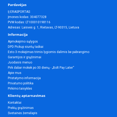
Pardavėjas
IĮ ERASPORTAS
Įmones kodas: 304077328
PVM kodas: LT100010198116
Adresas: Laisvės g. 1, Rietavas, LT-90315, Lietuva
Informacija
Apmokėjimo sąlygos
DPD Pickup siuntų taškai
Esto 3 mokėjimas trimis lygiomis dalimis be pabrangimo
Garantijos ir grąžinimai
Juodasis mėnuo
Pirk dabar mokėk po 30 dienų - „Bolt Pay Later“
Apie mus
Pristatymo informacija
Privatumo politika
Pirkimo taisyklės
Klientų aptarnavimas
Kontaktai
Prekių grąžinimas
Svetainės žemėlapis