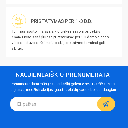
PRISTATYMAS PER 1-3 D.D.
Turimas sporto ir laisvalaikio prekes savo arba tiekėjų
esančiuose sandėliuose pristatysime per 1-3 darbo dienas
visoje Lietuvoje. Kai kurių prekių pristatymo terminai gali
skirtis.
NAUJIENLAIŠKIO PRENUMERATA
Prenumeruodami mūsų naujienlaiškį galėsite sekti karščiausias
naujienas, medžioti akcijas, gauti nuolaidų kodus bei dar daugiau.