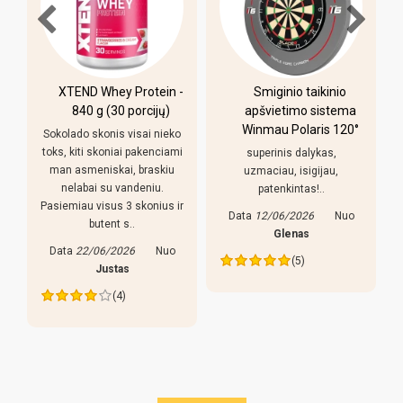
XTEND Whey Protein -
Smiginio taikinio
u
840 g (30 porcijų)
apšvietimo sistema
Winmau Polaris 120°
Sokolado skonis visai nieko
toks, kiti skoniai pakenciami
superinis dalykas,
man asmeniskai, braskiu
uzmaciau, isigijau,
nelabai su vandeniu.
patenkintas!..
Pasiemiau visus 3 skonius ir
Data
12/06/2026
Nuo
butent s..
s
Glenas
Data
22/06/2026
Nuo
(5)
Justas
(4)