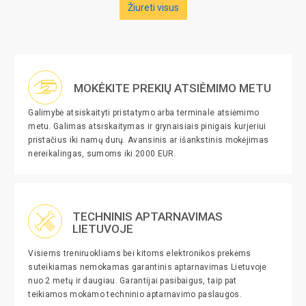
Žiureti visus
MOKĖKITE PREKIŲ ATSIĖMIMO METU
Galimybė atsiskaityti pristatymo arba terminale atsiėmimo
metu. Galimas atsiskaitymas ir grynaisiais pinigais kurjeriui
pristačius iki namų durų. Avansinis ar išankstinis mokėjimas
nereikalingas, sumoms iki 2000 EUR.
TECHNINIS APTARNAVIMAS
LIETUVOJE
Visiems treniruokliams bei kitoms elektronikos prekėms
suteikiamas nemokamas garantinis aptarnavimas Lietuvoje
nuo 2 metų ir daugiau. Garantijai pasibaigus, taip pat
teikiamos mokamo techninio aptarnavimo paslaugos.