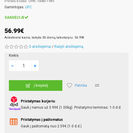
Prekės kodas: UHK-75680-1-MS
Gamintojas:
UFC
SANDĖLYJE
56.99€
Ankstesnė kaina, taikyta 30 dienų laikotarpiu: 56.99€
0 atsiliepimai
/
Rašyti atsiliepimą
Kiekis
Patinka
Į krepšelį
Pristatymas kurjeriu
Gauk į namus už 3.99€ (1.00kg). Pristatymo terminas: 1-3 d.d.
Pristatymas į paštomatus
Gauk į paštomatą nuo 2.59€ (1-3 d.d.)