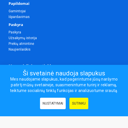
Papildomai
Gamintojai
Išpardavimas
Paskyra
Paskyra
Užsakymų istorija
Prekių atmintinė
Naujienlaiškis
Mes socialiniuose tinkluose
Ši svetainė naudoja slapukus
Mes naudojame slapukus, kad pagerintume jūsų naršymo
patirtį mūsų svetainėje, suasmenintume turinį ir reklamą,
Visos teisės saugomos.
teiktume socialinių tinklų funkcijas ir analizuotume srautą.
Sporto ir laisvalaikio prekės, maisto papildai - erasportas.lt © 2026
NUSTATYMAI
SUTINKU
Naudingos nuorodos:
Prekės grožiui ir sveikatai
|
Civilinis draudimas