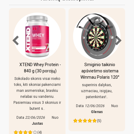
XTEND Whey Protein -
Smiginio taikinio
u
840 g (30 porcijų)
apšvietimo sistema
Winmau Polaris 120°
Sokolado skonis visai nieko
toks, kiti skoniai pakenciami
superinis dalykas,
man asmeniskai, braskiu
uzmaciau, isigijau,
nelabai su vandeniu.
patenkintas!..
Pasiemiau visus 3 skonius ir
Data
12/06/2026
Nuo
butent s..
s
Glenas
Data
22/06/2026
Nuo
(5)
Justas
(4)