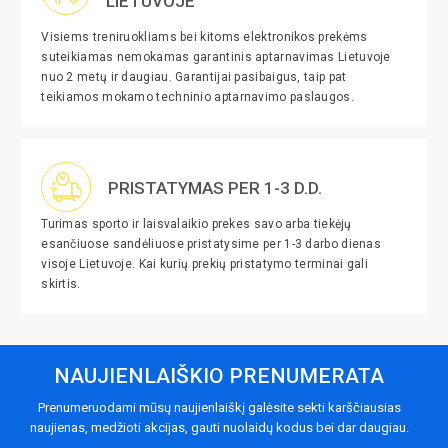
LIETUVOJE
Visiems treniruokliams bei kitoms elektronikos prekėms
suteikiamas nemokamas garantinis aptarnavimas Lietuvoje
nuo 2 metų ir daugiau. Garantijai pasibaigus, taip pat
teikiamos mokamo techninio aptarnavimo paslaugos.
PRISTATYMAS PER 1-3 D.D.
Turimas sporto ir laisvalaikio prekes savo arba tiekėjų
esančiuose sandėliuose pristatysime per 1-3 darbo dienas
visoje Lietuvoje. Kai kurių prekių pristatymo terminai gali
skirtis.
NAUJIENLAIŠKIO PRENUMERATA
Prenumeruodami mūsų naujienlaiškį galėsite sekti karščiausias
naujienas, medžioti akcijas, gauti nuolaidų kodus bei dar daugiau.