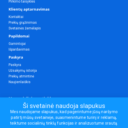
Pirkimo taisyklės
Klientų aptarnavimas
Kontaktai
Prekių grąžinimas
Svetainės žemėlapis
Papildomai
Gamintojai
Išpardavimas
Paskyra
Paskyra
Užsakymų istorija
Prekių atmintinė
Naujienlaiškis
Mes socialiniuose tinkluose
Ši svetainė naudoja slapukus
Mes naudojame slapukus, kad pagerintume jūsų naršymo
patirtį mūsų svetainėje, suasmenintume turinį ir reklamą,
Visos teisės saugomos.
teiktume socialinių tinklų funkcijas ir analizuotume srautą.
Sporto ir laisvalaikio prekės, maisto papildai - erasportas.lt © 2026