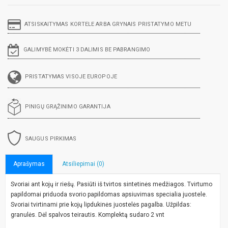
ATSISKAITYMAS KORTELE ARBA GRYNAIS PRISTATYMO METU
GALIMYBĖ MOKĖTI 3 DALIMIS BE PABRANGIMO
PRISTATYMAS VISOJE EUROPOJE
PINIGŲ GRĄŽINIMO GARANTIJA
SAUGUS PIRKIMAS
Aprašymas
Atsiliepimai (0)
Svoriai ant kojų ir riešų. Pasiūti iš tvirtos sintetinės medžiagos. Tvirtumo
papildomai priduoda svorio papildomas apsiuvimas specialia juostele.
Svoriai tvirtinami prie kojų lipdukinės juostelės pagalba. Užpildas:
granulės. Dėl spalvos teirautis. Komplektą sudaro 2 vnt