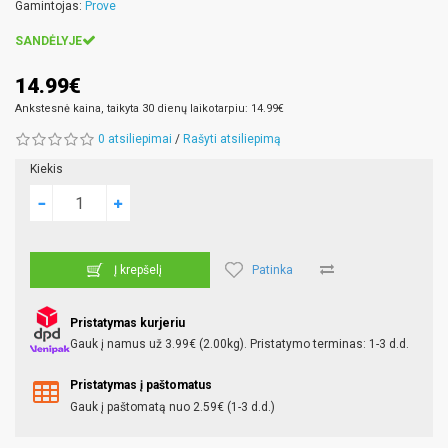
Gamintojas:
Prove
SANDĖLYJE
14.99€
Ankstesnė kaina, taikyta 30 dienų laikotarpiu: 14.99€
0 atsiliepimai
/
Rašyti atsiliepimą
Kiekis
Patinka
Į krepšelį
Pristatymas kurjeriu
Gauk į namus už 3.99€ (2.00kg). Pristatymo terminas: 1-3 d.d.
Pristatymas į paštomatus
Gauk į paštomatą nuo 2.59€ (1-3 d.d.)