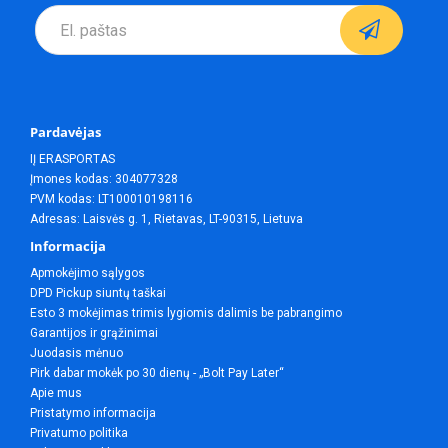
Pardavėjas
IĮ ERASPORTAS
Įmones kodas: 304077328
PVM kodas: LT100010198116
Adresas: Laisvės g. 1, Rietavas, LT-90315, Lietuva
Informacija
Apmokėjimo sąlygos
DPD Pickup siuntų taškai
Esto 3 mokėjimas trimis lygiomis dalimis be pabrangimo
Garantijos ir grąžinimai
Juodasis mėnuo
Pirk dabar mokėk po 30 dienų - „Bolt Pay Later“
Apie mus
Pristatymo informacija
Privatumo politika