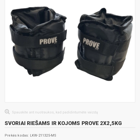
Spauskite ant nuotraukos, kad padidintumėte vaizdą
SVORIAI RIEŠAMS IR KOJOMS PROVE 2X2,5KG
Prekės kodas: LKW-211325-MS