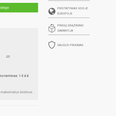
dėlyje
PRISTATYMAS VISOJE
EUROPOJE
PINIGŲ GRĄŽINIMO
GARANTIJA
SAUGUS PIRKIMAS
mo terminas: 1-3 d.d.
 maksimalius leistinus.