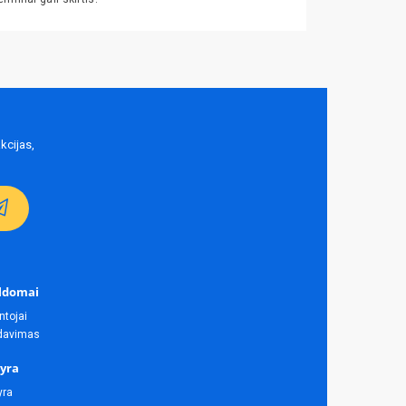
kcijas,
ldomai
ntojai
rdavimas
yra
yra