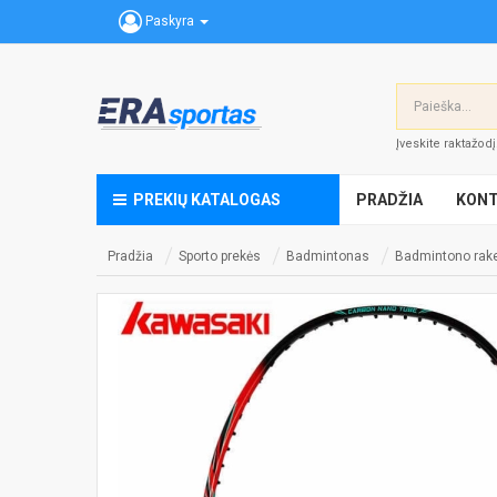
Paskyra
Įveskite raktažod
PREKIŲ KATALOGAS
PRADŽIA
KONT
Pradžia
Sporto prekės
Badmintonas
Badmintono rak