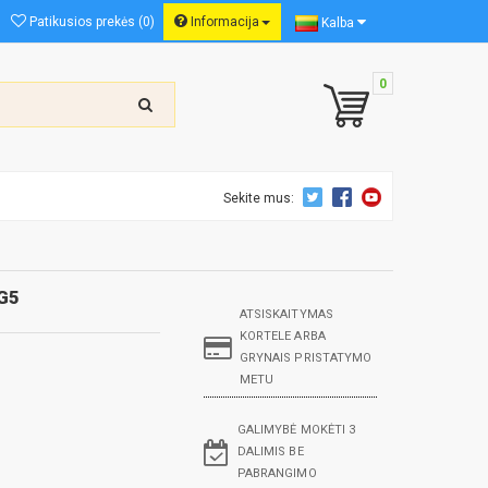
Patikusios prekės (0)
Informacija
Kalba
0
Sekite mus:
G5
ATSISKAITYMAS
KORTELE ARBA
GRYNAIS PRISTATYMO
METU
GALIMYBĖ MOKĖTI 3
DALIMIS BE
PABRANGIMO