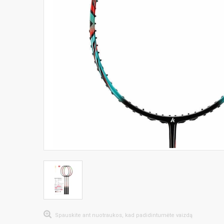
Spauskite ant nuotraukos, kad padidintumėte vaizdą