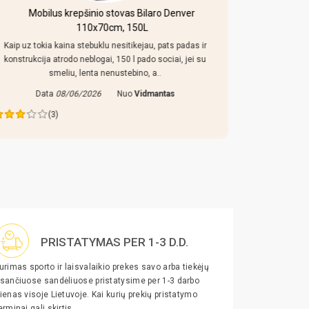
Mobilus krepšinio stovas Bilaro Denver
Pulo s
110x70cm, 150L
ž
Kaip uz tokia kaina stebuklu nesitikejau, pats padas ir
konstrukcija atrodo neblogai, 150 l pado sociai, jei su
D
smeliu, lenta nenustebino, a..
Data
08/06/2026
Nuo
Vidmantas
(3)
PRISTATYMAS PER 1-3 D.D.
urimas sporto ir laisvalaikio prekes savo arba tiekėjų
sančiuose sandėliuose pristatysime per 1-3 darbo
ienas visoje Lietuvoje. Kai kurių prekių pristatymo
erminai gali skirtis.