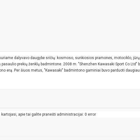
kuriame dalyvavo daugybė sričių: kosmoso, sunkiosios pramonės, motociklo, jūrų tr
nių pasaulio prekių ženklų badmintone. 2008 m. "Shenzhen Kawasaki Sport Co Ltd" ba
o erą. Per šiuos metus, "Kawasaki" badmintono gaminiai buvo parduoti daugiau n
artojasi, apie tai galite pranešti administracijai: 0 error