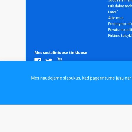
Juodasis mėn
Pirk dabar mok
Later“
Apie mus
Pristatymo inf
Privatumo poli
Pirkimo taisyk
Mes socialiniuose tinkluose
Visos teisės saugomos.
Mes naudojame slapukus, kad pagerintume jūsų naršym
Sporto ir laisvalaikio prekės, maisto papildai - erasportas.lt 
Naudingos nuorodos:
Prekės grožiui ir sveikatai
|
Civilinis 