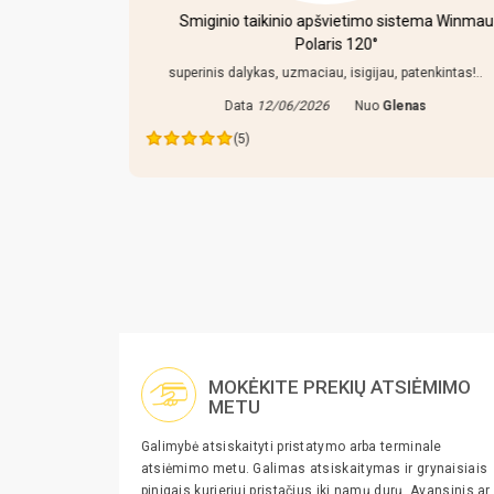
 porcijų)
Smiginio taikinio apšvietimo sistema Winmau
Polaris 120°
iai pakenciami
niu. Pasiemiau
superinis dalykas, uzmaciau, isigijau, patenkintas!..
Data
12/06/2026
Nuo
Glenas
as
(5)
MOKĖKITE PREKIŲ ATSIĖMIMO
METU
Galimybė atsiskaityti pristatymo arba terminale
atsiėmimo metu. Galimas atsiskaitymas ir grynaisiais
pinigais kurjeriui pristačius iki namų durų. Avansinis ar