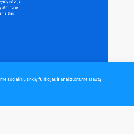
ymų istorija
ų atmintinė
enlaiškis
 socialinių tinklų funkcijas ir analizuotume srautą.