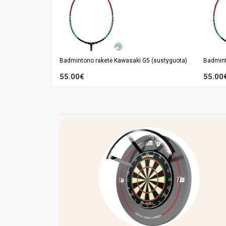
Badmintono raketė Kawasaki G5 (sustyguota)
Badmint
55.00€
55.00