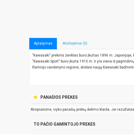
Aprašymas
Atsiliepimai (0)
"Kawasaki" prekinis ženklas buvo įkurtas 1896 m. Japonijoje, 
"Kawasaki Sport" buvo įkurta 1915 m. Ir yra viena iš pagrindi
Ramiojo vandenyno regione, atidarė naują Kawasaki badminton
PANAŠIOS PREKĖS
Atsiprašome, ivyko panašių prekių ikėlimo klaida. Jei rezultatas k
TO PAČIO GAMINTOJO PREKĖS