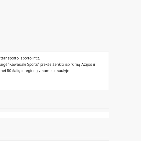
ansporto, sporto ir t.t.
igė "Kawasaki Sports" prekės ženklo išpirkimą Azijos ir
ei 50 šalių ir regionų visame pasaulyje.