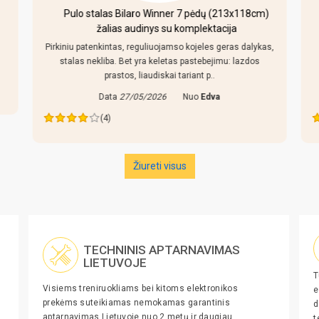
Pulo stalas Bilaro Winner 7 pėdų (213x118cm)
žalias audinys su komplektacija
Pirkiniu patenkintas, reguliuojamso kojeles geras dalykas,
stalas nekliba. Bet yra keletas pastebejimu: lazdos
prastos, liaudiskai tariant p..
Data
27/05/2026
Nuo
Edva
(4)
Žiureti visus
TECHNINIS APTARNAVIMAS
LIETUVOJE
T
Visiems treniruokliams bei kitoms elektronikos
e
prekėms suteikiamas nemokamas garantinis
d
aptarnavimas Lietuvoje nuo 2 metų ir daugiau.
t