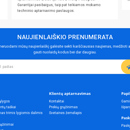
Garantijai pasibaigus, taip pat teikiamos mokamo
techninio aptarnavimo paslaugos.
NAUJIENLAIŠKIO PRENUMERATA
eruodami mūsų naujienlaiškį galėsite sekti karščiausias naujienas, medžioti a
gauti nuolaidų kodus bei dar daugiau.
Klientų aptarnavimas
Papi
ąlygos
Kontaktai
Gami
ntų taškai
Prekių grąžinimas
Išpa
as trimis lygiomis dalimis
Svetainės žemėlapis
Pask
rąžinimai
Pask