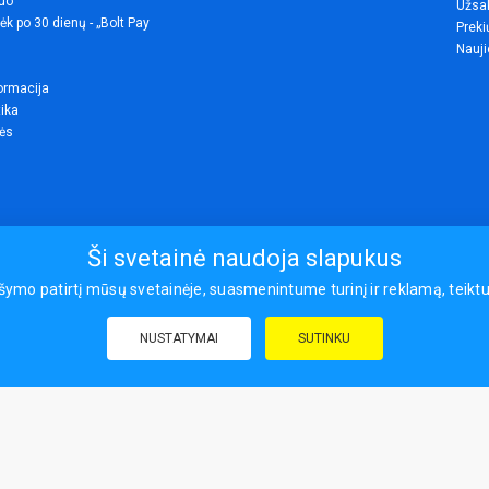
uo
Užsak
ėk po 30 dienų - „Bolt Pay
Preki
Nauji
ormacija
tika
lės
Ši svetainė naudoja slapukus
o patirtį mūsų svetainėje, suasmenintume turinį ir reklamą, teiktume
© 2026
NUSTATYMAI
SUTINKU
draudimas