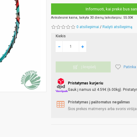
Informuoti, kai prekė bus san
Ankstesnė kaina, taikyta 30 dienų laikotarpiu: 55.00€
0 atsiliepimai
/
Rašyti atsiliepimą
Kiekis
Patinka
Į krepšelį
Pristatymas kurjeriu
Gauk į namus už 4.59€ (6.00kg). Pristaty
Pristatymas į paštomatus negalimas
Šios prekės matmenys arba svoris viršija