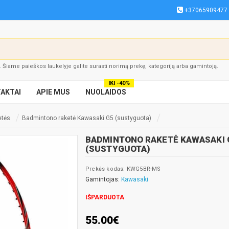
+37065909477
į. Šiame paieškos laukelyje galite surasti norimą prekę, kategoriją arba gamintoją.
IKI -40%
AKTAI
APIE MUS
NUOLAIDOS
etės
Badmintono raketė Kawasaki G5 (sustyguota)
BADMINTONO RAKETĖ KAWASAKI 
(SUSTYGUOTA)
Prekės kodas: KWG5BR-MS
Gamintojas:
Kawasaki
IŠPARDUOTA
55.00€