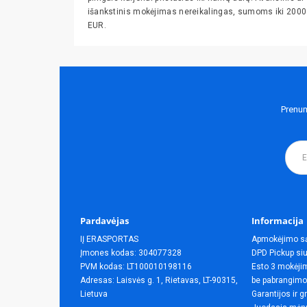
išankstinis mokėjimas nereikalingas, sumoms iki 2000
EUR.
Prenum
Pardavėjas
Informacija
IĮ ERASPORTAS
Apmokėjimo s
Įmones kodas: 304077328
DPD Pickup siu
PVM kodas: LT100010198116
Esto 3 mokėjim
Adresas: Laisvės g. 1, Rietavas, LT-90315,
be pabrangimo
Lietuva
Garantijos ir g