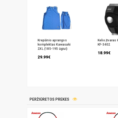
ketė
Krepšinio aprangos
Kelio įtvaras
sion UP-98
komplektas Kawasaki
KF-3402
2XL (185-195 ūgiui)
18.99€
29.99€
PERŽIŪRĖTOS PREKĖS