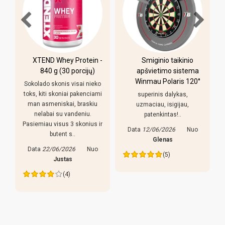
XTEND Whey Protein -
Smiginio taikinio
u
840 g (30 porcijų)
apšvietimo sistema
Winmau Polaris 120°
Sokolado skonis visai nieko
toks, kiti skoniai pakenciami
superinis dalykas,
man asmeniskai, braskiu
uzmaciau, isigijau,
nelabai su vandeniu.
patenkintas!..
Pasiemiau visus 3 skonius ir
Data
12/06/2026
Nuo
butent s..
s
Glenas
Data
22/06/2026
Nuo
(5)
Justas
(4)