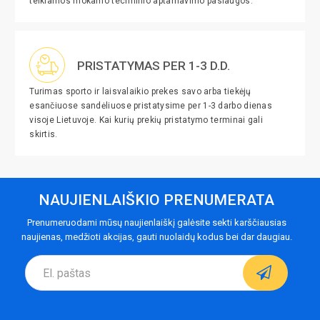
teikiamos mokamo techninio aptarnavimo paslaugos.
PRISTATYMAS PER 1-3 D.D.
Turimas sporto ir laisvalaikio prekes savo arba tiekėjų
esančiuose sandėliuose pristatysime per 1-3 darbo dienas
visoje Lietuvoje. Kai kurių prekių pristatymo terminai gali
skirtis.
NAUJIENLAIŠKIO PRENUMERATA
Prenumeruodami mūsų naujienlaiškį galėsite sekti karščiausias
naujienas, medžioti akcijas, gauti nuolaidų kodus bei dar daugiau.