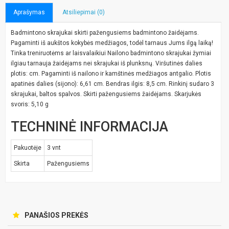
Aprašymas
Atsiliepimai (0)
Badmintono skrajukai skirti pažengusiems badmintono žaidėjams.
Pagaminti iš aukštos kokybės medžiagos, todėl tarnaus Jums ilgą laiką!
Tinka treniruotėms ar laisvalaikiui Nailono badmintono skrajukai žymiai
ilgiau tarnauja žaidėjams nei skrajukai iš plunksnų. Viršutinės dalies
plotis: cm. Pagaminti iš nailono ir kamštinės medžiagos antgalio. Plotis
apatinės dalies (sijono): 6,61 cm. Bendras ilgis: 8,5 cm. Rinkinį sudaro 3
skrajukai, baltos spalvos. Skirti pažengusiems žaidėjams. Skarjukės
svoris: 5,10 g
TECHNINĖ INFORMACIJA
Pakuotėje
3 vnt
Skirta
Pažengusiems
PANAŠIOS PREKĖS