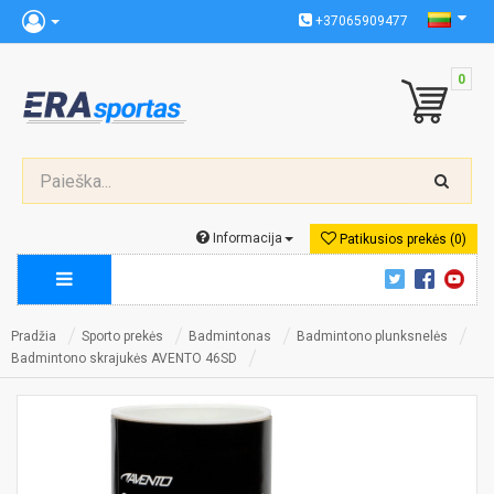
+37065909477
0
Informacija
Patikusios prekės (0)
Pradžia
Sporto prekės
Badmintonas
Badmintono plunksnelės
Badmintono skrajukės AVENTO 46SD