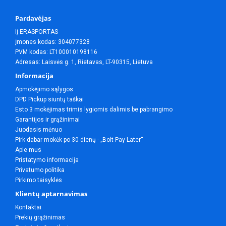
Pardavėjas
IĮ ERASPORTAS
Įmones kodas: 304077328
PVM kodas: LT100010198116
Adresas: Laisvės g. 1, Rietavas, LT-90315, Lietuva
Informacija
Apmokėjimo sąlygos
DPD Pickup siuntų taškai
Esto 3 mokėjimas trimis lygiomis dalimis be pabrangimo
Garantijos ir grąžinimai
Juodasis mėnuo
Pirk dabar mokėk po 30 dienų - „Bolt Pay Later“
Apie mus
Pristatymo informacija
Privatumo politika
Pirkimo taisyklės
Klientų aptarnavimas
Kontaktai
Prekių grąžinimas