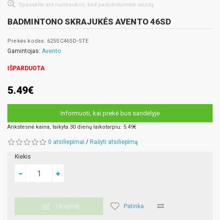
Spauskite ant nuotraukos, kad padidintumėte vaizdą
BADMINTONO SKRAJUKĖS AVENTO 46SD
Prekės kodas: 625SC46SD-STE
Gamintojas:
Avento
IŠPARDUOTA
5.49€
Informuoti, kai prekė bus sandėlyje
Ankstesnė kaina, taikyta 30 dienų laikotarpiu: 5.49€
0 atsiliepimai
/
Rašyti atsiliepimą
Kiekis
Patinka
Į krepšelį