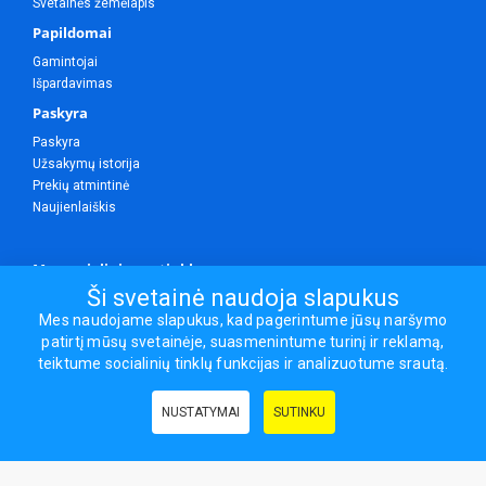
Svetainės žemėlapis
Papildomai
Gamintojai
Išpardavimas
Paskyra
Paskyra
Užsakymų istorija
Prekių atmintinė
Naujienlaiškis
Mes socialiniuose tinkluose
Ši svetainė naudoja slapukus
Mes naudojame slapukus, kad pagerintume jūsų naršymo
patirtį mūsų svetainėje, suasmenintume turinį ir reklamą,
Visos teisės saugomos.
teiktume socialinių tinklų funkcijas ir analizuotume srautą.
Sporto ir laisvalaikio prekės, maisto papildai - erasportas.lt © 2026
NUSTATYMAI
SUTINKU
Naudingos nuorodos:
Prekės grožiui ir sveikatai
|
Civilinis draudimas