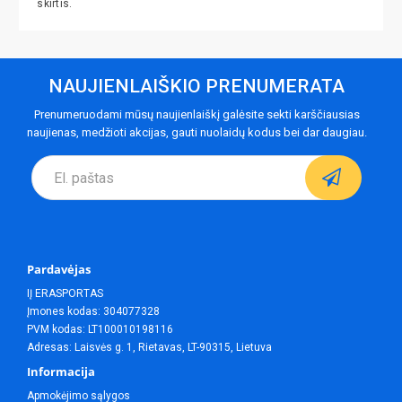
skirtis.
NAUJIENLAIŠKIO PRENUMERATA
Prenumeruodami mūsų naujienlaiškį galėsite sekti karščiausias
naujienas, medžioti akcijas, gauti nuolaidų kodus bei dar daugiau.
Pardavėjas
IĮ ERASPORTAS
Įmones kodas: 304077328
PVM kodas: LT100010198116
Adresas: Laisvės g. 1, Rietavas, LT-90315, Lietuva
Informacija
Apmokėjimo sąlygos