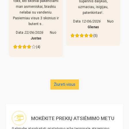
toks, kiti skoniai pakenciami
superinis dalykas,
man asmeniskai, braskiu
uzmaciau, isigijau,
nelabai su vandeniu.
patenkintas!..
Pasiemiau visus 3 skonius ir
Data
12/06/2026
Nuo
butent s..
s
Glenas
Data
22/06/2026
Nuo
(5)
Justas
(4)
Žiureti visus
MOKĖKITE PREKIŲ ATSIĖMIMO METU
Galimybė atsiskaityti pristatymo arba terminale atsiėmimo