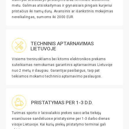
metu. Galimas atsiskaitymas ir grynaisiais pinigais kurjeriui
pristačius iki namų durų. Avansinis ar išankstinis mokėjimas
nereikalingas, sumoms iki 2000 EUR.
TECHNINIS APTARNAVIMAS
LIETUVOJE
Visiems treniruokliams bei kitoms elektronikos prekėms
suteikiamas nemokamas garantinis aptarnavimas Lietuvoje
nuo 2 metų ir daugiau. Garantijai pasibaigus, taip pat
teikiamos mokamo techninio aptarnavimo paslaugos.
PRISTATYMAS PER 1-3 D.D.
Turimas sporto ir laisvalaikio prekes savo arba tiekėjų
esančiuose sandėliuose pristatysime per 1-3 darbo dienas
visoje Lietuvoje. Kai kurių prekių pristatymo terminai gali