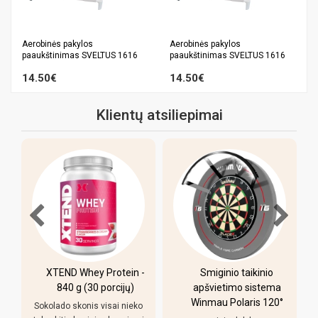
Aerobinės pakylos
Aerobinės pakylos
paaukštinimas SVELTUS 1616
paaukštinimas SVELTUS 1616
14.50€
14.50€
Klientų atsiliepimai
XTEND Whey Protein -
Smiginio taikinio
u
840 g (30 porcijų)
apšvietimo sistema
Winmau Polaris 120°
Sokolado skonis visai nieko