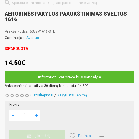
Spauskite ant nuotraukos, kad padidintumėte vaizdą
AEROBINĖS PAKYLOS PAAUKŠTINIMAS SVELTUS
1616
Prekės kodas: 538SV1616-STE
Gamintojas:
Sveltus
IŠPARDUOTA
14.50€
Informuoti, kai prekė bus sandėlyje
Ankstesnė kaina, taikyta 30 dienų laikotarpiu: 14.50€
0 atsiliepimai
/
Rašyti atsiliepimą
Kiekis
Patinka
Į krepšelį