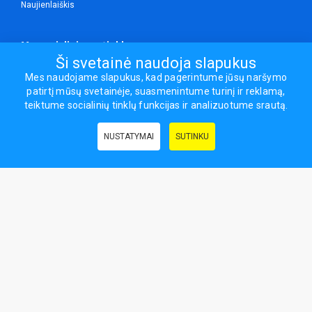
Naujienlaiškis
Mes socialiniuose tinkluose
Ši svetainė naudoja slapukus
Mes naudojame slapukus, kad pagerintume jūsų naršymo
patirtį mūsų svetainėje, suasmenintume turinį ir reklamą,
Visos teisės saugomos.
teiktume socialinių tinklų funkcijas ir analizuotume srautą.
Sporto ir laisvalaikio prekės, maisto papildai - erasportas.lt © 2026
NUSTATYMAI
SUTINKU
Naudingos nuorodos:
Prekės grožiui ir sveikatai
|
Civilinis draudimas