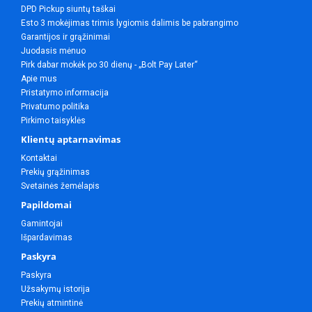
DPD Pickup siuntų taškai
Esto 3 mokėjimas trimis lygiomis dalimis be pabrangimo
Garantijos ir grąžinimai
Juodasis mėnuo
Pirk dabar mokėk po 30 dienų - „Bolt Pay Later“
Apie mus
Pristatymo informacija
Privatumo politika
Pirkimo taisyklės
Klientų aptarnavimas
Kontaktai
Prekių grąžinimas
Svetainės žemėlapis
Papildomai
Gamintojai
Išpardavimas
Paskyra
Paskyra
Užsakymų istorija
Prekių atmintinė