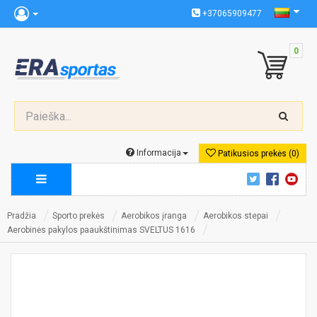
+37065909477
0
Informacija
Patikusios prekės (0)
Pradžia
Sporto prekės
Aerobikos įranga
Aerobikos stepai
Aerobinės pakylos paaukštinimas SVELTUS 1616