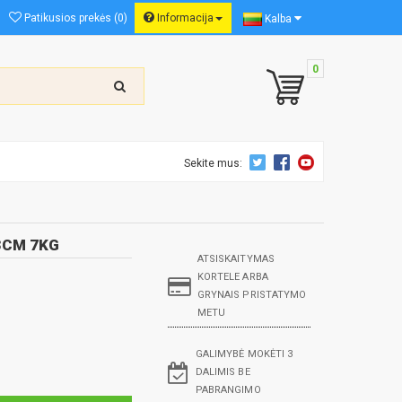
Patikusios prekės (0)
Informacija
Kalba
0
Sekite mus:
3CM 7KG
ATSISKAITYMAS
KORTELE ARBA
GRYNAIS PRISTATYMO
METU
GALIMYBĖ MOKĖTI 3
DALIMIS BE
PABRANGIMO