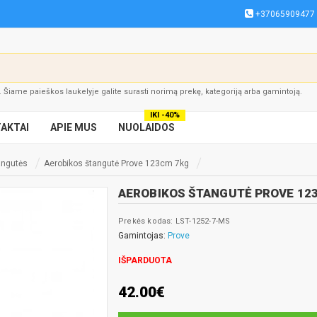
+37065909477
į. Šiame paieškos laukelyje galite surasti norimą prekę, kategoriją arba gamintoją.
IKI -40%
AKTAI
APIE MUS
NUOLAIDOS
angutės
Aerobikos štangutė Prove 123cm 7kg
AEROBIKOS ŠTANGUTĖ PROVE 12
Prekės kodas: LST-1252-7-MS
Gamintojas:
Prove
IŠPARDUOTA
42.00€