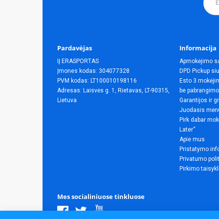
Pardavėjas
Informacija
IĮ ERASPORTAS
Apmokėjimo s
Įmones kodas: 304077328
DPD Pickup siu
PVM kodas: LT100010198116
Esto 3 mokėjim
Adresas: Laisvės g. 1, Rietavas, LT-90315,
be pabrangimo
Lietuva
Garantijos ir g
Juodasis mėn
Pirk dabar mok
Later“
Apie mus
Pristatymo inf
Privatumo poli
Pirkimo taisyk
Mes socialiniuose tinkluose