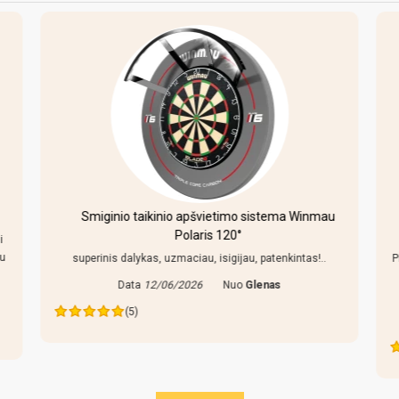
Smiginio taikinio apšvietimo sistema Winmau
Polaris 120°
i
au
superinis dalykas, uzmaciau, isigijau, patenkintas!..
P
Data
12/06/2026
Nuo
Glenas
(5)