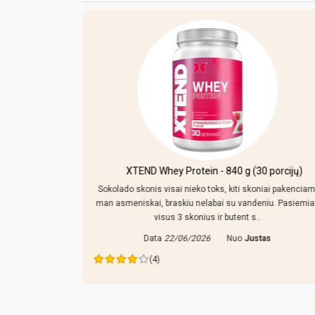
kersiniu ir
XTEND Whey Protein - 840 g (30 porcijų)
Sokolado skonis visai nieko toks, kiti skoniai pakenciam
man asmeniskai, braskiu nelabai su vandeniu. Pasiemi
mpo reguliuoti,
visus 3 skonius ir butent s..
 tiek prikisus
Data
22/06/2026
Nuo
Justas
ras
(4)