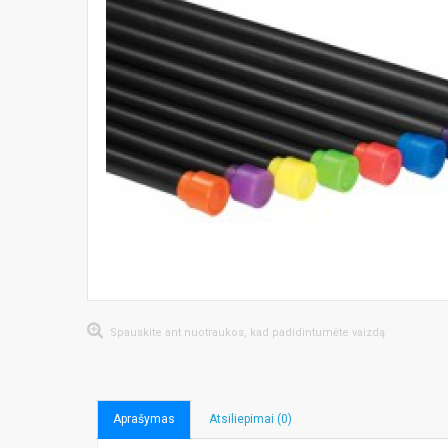
Spauskite ant nuotraukos, kad padidintumėte vaizdą
Aprašymas
Atsiliepimai (0)