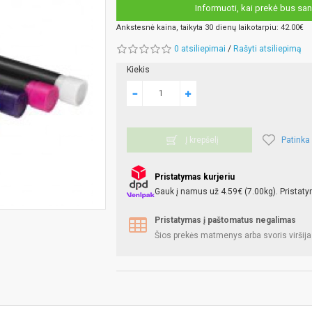
Informuoti, kai prekė bus san
Ankstesnė kaina, taikyta 30 dienų laikotarpiu: 42.00€
0 atsiliepimai
/
Rašyti atsiliepimą
Kiekis
Patinka
Į krepšelį
Pristatymas kurjeriu
Gauk į namus už 4.59€ (7.00kg). Pristaty
Pristatymas į paštomatus negalimas
Šios prekės matmenys arba svoris viršija