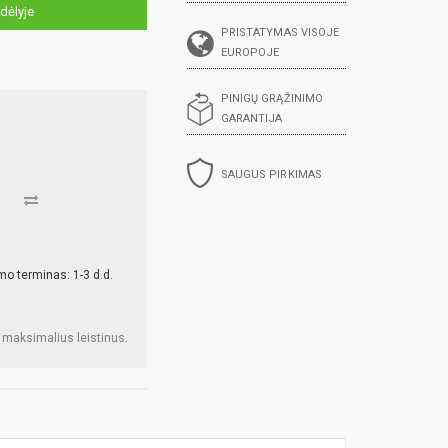
dėlyje
PRISTATYMAS VISOJE
EUROPOJE
PINIGŲ GRĄŽINIMO
GARANTIJA
SAUGUS PIRKIMAS
mo terminas: 1-3 d.d.
 maksimalius leistinus.