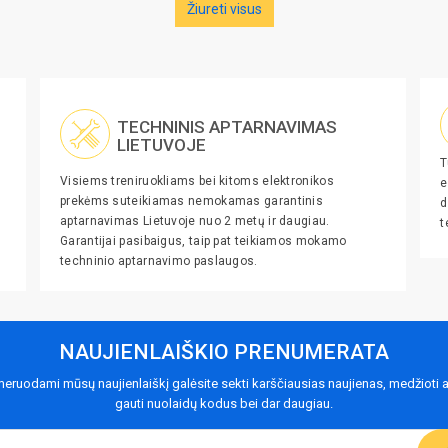
Žiureti visus
TECHNINIS APTARNAVIMAS
LIETUVOJE
T
Visiems treniruokliams bei kitoms elektronikos
e
prekėms suteikiamas nemokamas garantinis
d
aptarnavimas Lietuvoje nuo 2 metų ir daugiau.
t
Garantijai pasibaigus, taip pat teikiamos mokamo
techninio aptarnavimo paslaugos.
NAUJIENLAIŠKIO PRENUMERATA
eruodami mūsų naujienlaiškį galėsite sekti karščiausias naujienas, medžioti a
gauti nuolaidų kodus bei dar daugiau.