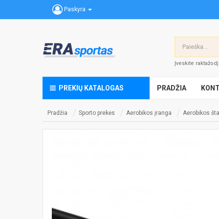
Paskyra
Įveskite raktažod
PREKIŲ KATALOGAS
PRADŽIA
KONT
Pradžia
Sporto prekės
Aerobikos įranga
Aerobikos št