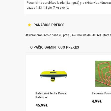
Pasunkinta aerobikos lazda (štangutė) yra skirta viso kūno ra
Lazda 1,23 m ilgio, 7 kg svorio.
PANAŠIOS PREKĖS
Atsiprašome, ivyko panašių prekių ikėlimo klaida. Jei rezultatas k
TO PAČIO GAMINTOJO PREKĖS
ų
Balansinė lenta Prove
Barjeras Pro
lpos
Balance
4.99€
e
45.99€