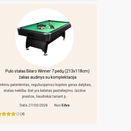
Pulo stalas Bilaro Winner 7 pėdų (213x118cm)
Mobi
žalias audinys su komplektacija
irkiniu patenkintas, reguliuojamso kojeles geras dalykas,
Kaip uz toki
stalas nekliba. Bet yra keletas pastebejimu: lazdos
konstrukcija
prastos, liaudiskai tariant p..
Data
27/05/2026
Nuo
Edva
Da
(4)