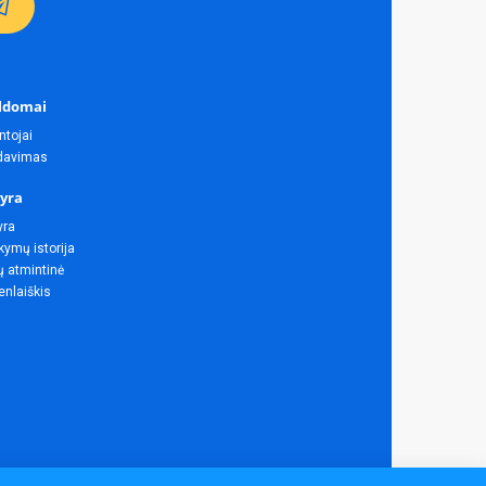
ldomai
ntojai
rdavimas
yra
yra
ymų istorija
ų atmintinė
enlaiškis