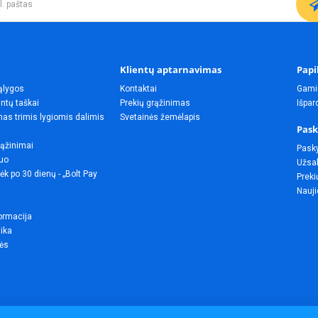
Klientų aptarnavimas
Papi
ąlygos
Kontaktai
Gami
ntų taškai
Prekių grąžinimas
Išpa
as trimis lygiomis dalimis
Svetainės žemėlapis
Pask
rąžinimai
Pask
uo
Užsak
ėk po 30 dienų - „Bolt Pay
Preki
Nauji
ormacija
tika
lės