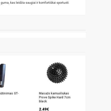
guma, kas leidžia saugiai ir komfortiškai sportuoti.
kštinimas GT-
Masažo kamuoliukas
Pasunkint
Prove Spike Hard 7cm
Prove Slam
black
1kg
2.49€
9.99€