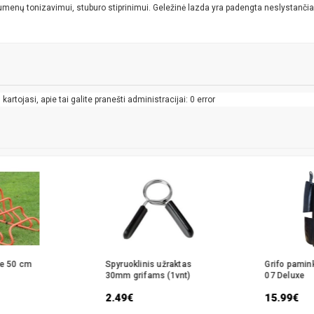
umenų tonizavimui, stuburo stiprinimui. Geležinė lazda yra padengta neslystančia 
artojasi, apie tai galite pranešti administracijai: 0 error
ve 50 cm
Spyruoklinis užraktas
Grifo pamin
30mm grifams (1vnt)
07 Deluxe
2.49€
15.99€