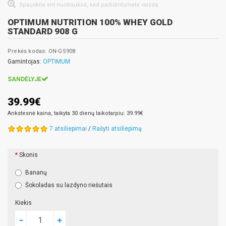
Spauskite ant nuotraukos, kad padidintumėte vaizdą
OPTIMUM NUTRITION 100% WHEY GOLD
STANDARD 908 G
Prekės kodas: ON-GS908
Gamintojas:
OPTIMUM
SANDĖLYJE
39.99€
Ankstesnė kaina, taikyta 30 dienų laikotarpiu: 39.99€
7 atsiliepimai
/
Rašyti atsiliepimą
Skonis
Bananų
Šokoladas su lazdyno riešutais
Kiekis