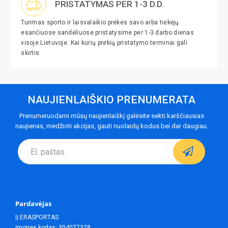
PRISTATYMAS PER 1-3 D.D.
Turimas sporto ir laisvalaikio prekes savo arba tiekėjų
esančiuose sandėliuose pristatysime per 1-3 darbo dienas
visoje Lietuvoje. Kai kurių prekių pristatymo terminai gali
skirtis.
NAUJIENLAIŠKIO PRENUMERATA
Prenumeruodami mūsų naujienlaiškį galėsite sekti karščiausias
naujienas, medžioti akcijas, gauti nuolaidų kodus bei dar daugiau.
Pardavėjas
IĮ ERASPORTAS
Įmones kodas: 304077328