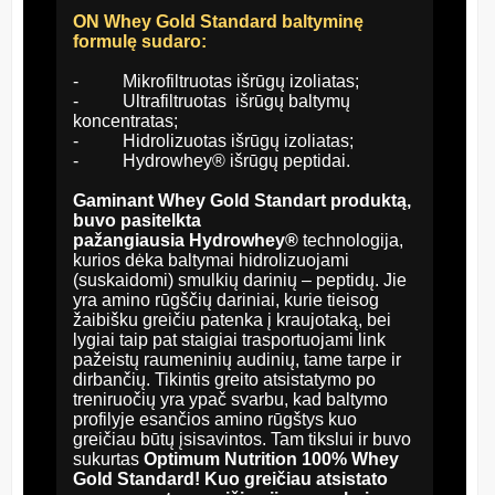
ON Whey Gold Standard baltyminę
formulę sudaro:
- Mikrofiltruotas išrūgų izoliatas;
- Ultrafiltruotas išrūgų baltymų
koncentratas;
- Hidrolizuotas išrūgų izoliatas;
- Hydrowhey® išrūgų peptidai.
Gaminant Whey Gold Standart produktą,
buvo pasitelkta
pažangiausia
Hydrowhey®
technologija,
kurios dėka baltymai hidrolizuojami
(suskaidomi) smulkių darinių – peptidų. Jie
yra amino rūgščių dariniai, kurie tieisog
žaibišku greičiu patenka į kraujotaką, bei
lygiai taip pat staigiai trasportuojami link
pažeistų raumeninių audinių, tame tarpe ir
dirbančių. Tikintis greito atsistatymo po
treniruočių yra ypač svarbu, kad baltymo
profilyje esančios amino rūg
štys kuo
greičiau būtų įsisavintos. Tam tikslui ir buvo
sukurtas
Optimum Nutrition 100% Whey
Gold Standard!
Kuo greičiau atsistato