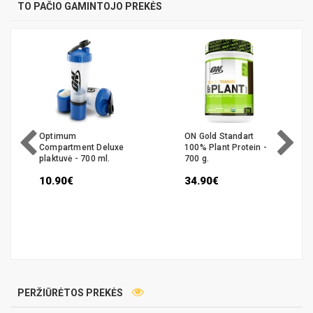
TO PAČIO GAMINTOJO PREKĖS
ON Gold Standart
Optimum Nutrition
100% Plant Protein -
Serious Mass - 16
700 g.
porcijų (2,73 kg)
34.90€
45.95€
PERŽIŪRĖTOS PREKĖS