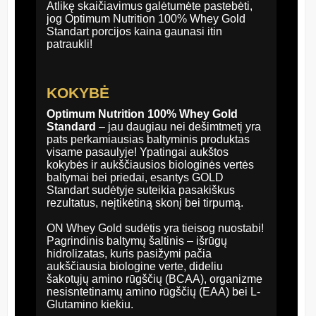
Atlikę skaičiavimus galėtumėte pastebėti,
jog Optimum Nutrition 100% Whey Gold
Standart porcijos kaina gaunasi itin
patraukli!
KOKYBĖ
Optimum Nutrition 100% Whey Gold
Standard
– jau daugiau nei dešimtmetį yra
pats perkamiausias baltyminis produktas
visame pasaulyje! Ypatingai aukštos
kokybės ir aukščiausios biologinės vertės
baltymai bei priedai, esantys GOLD
Standart sudėtyje suteikia pasakiškus
rezultatus, neįtikėtiną skonį bei tirpumą.
ON Whey Gold sudėtis yra tieisog nuostabi!
Pagrindinis baltymų šaltinis – išrūgų
hidrolizatas, kuris pasižymi pačia
aukščiausia biologine verte, dideliu
šakotųjų amino rūgščių (BCAA), organizme
nesisntetinamų amino rūgščių (EAA) bei L-
Glutamino kiekiu.