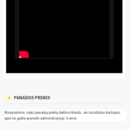
PANAŠIOS PREKĖS
Atsiprašome, ivyko panašių prekių ikėlimo klaida. Jei rezultatas kartojasi,
apie tai galite pranešti administracijai: 0 error