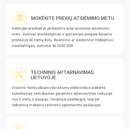
MOKĖKITE PREKIŲ ATSIĖMIMO METU
Galimybė atsiskaityti pristatymo arba terminale atsiėmimo
metu. Galimas atsiskaitymas ir grynaisiais pinigais kurjeriui
pristačius iki namų durų. Avansinis ar išankstinis mokėjimas
nereikalingas, sumoms iki 2000 EUR.
TECHNINIS APTARNAVIMAS
LIETUVOJE
Visiems treniruokliams bei kitoms elektronikos prekėms
suteikiamas nemokamas garantinis aptarnavimas Lietuvoje
nuo 2 metų ir daugiau. Garantijai pasibaigus, taip pat
teikiamos mokamo techninio aptarnavimo paslaugos.