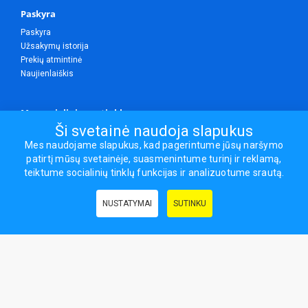
Paskyra
Paskyra
Užsakymų istorija
Prekių atmintinė
Naujienlaiškis
Mes socialiniuose tinkluose
Ši svetainė naudoja slapukus
Mes naudojame slapukus, kad pagerintume jūsų naršymo
patirtį mūsų svetainėje, suasmenintume turinį ir reklamą,
Visos teisės saugomos.
teiktume socialinių tinklų funkcijas ir analizuotume srautą.
Sporto ir laisvalaikio prekės, maisto papildai - erasportas.lt © 2026
NUSTATYMAI
SUTINKU
Naudingos nuorodos:
Prekės grožiui ir sveikatai
|
Civilinis draudimas