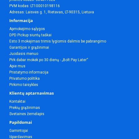
PVM kodas: LT100010198116
Adresas: Laisvės g. 1, Rietavas, LT-90315, Lietuva
Informacija
Apmokėjimo sąlygos
DPD Pickup siuntų taškai
Esto 3 mokėjimas trimis lygiomis dalimis be pabrangimo
Garantijos ir grąžinimai
Juodasis mėnuo
Pirk dabar mokėk po 30 dienų - „Bolt Pay Later“
Apie mus
Pristatymo informacija
Privatumo politika
Pirkimo taisyklės
Klientų aptarnavimas
Kontaktai
Prekių grąžinimas
Svetainės žemėlapis
Papildomai
Gamintojai
Išpardavimas