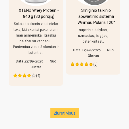
XTEND Whey Protein -
Smiginio taikinio
u
840 g (30 porcijų)
apšvietimo sistema
Winmau Polaris 120°
Sokolado skonis visai nieko
toks, kiti skoniai pakenciami
superinis dalykas,
man asmeniskai, braskiu
uzmaciau, isigijau,
nelabai su vandeniu.
patenkintas!..
Pasiemiau visus 3 skonius ir
Data
12/06/2026
Nuo
butent s..
s
Glenas
Data
22/06/2026
Nuo
(5)
Justas
(4)
Žiureti visus