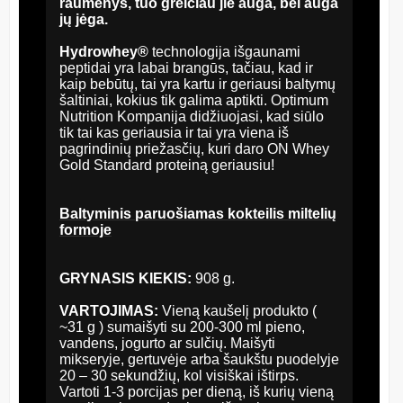
raumenys, tuo greičiau jie auga, bei auga
j
ų jėga.
Hydrowhey®
technologija išgaunami
peptidai yra labai brangūs, tačiau, kad ir
kaip bebūtų, tai yra kartu ir geriausi baltymų
šaltiniai, kokius tik galima aptikti. Optimum
Nutrition Kompanija didžiuojasi, kad siūlo
tik tai kas geriausia ir tai yra viena iš
pagrindinių priežasčių, kuri daro ON Whey
Gold Standard proteiną geriausiu!
Baltyminis paruošiamas kokteilis miltelių
formoje
GRYNASIS KIEKIS:
908 g.
VARTOJIMAS:
Vieną kaušelį produkto (
~31 g ) sumaišyti su 200-300 ml pieno,
vandens, jogurto ar sulčių. Maišyti
mikseryje, gertuvėje arba šaukštu puodelyje
20 – 30 sekundžių, kol visiškai ištirps.
Vartoti 1-3 porcijas per dieną, iš kurių vieną