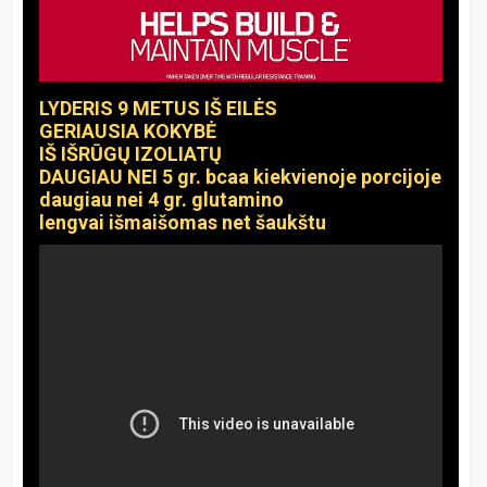
LYDERIS 9 METUS IŠ EILĖS
GERIAUSIA KOKYBĖ
IŠ IŠRŪGŲ IZOLIATŲ
DAUGIAU NEI 5 gr. bcaa kiekvienoje porcijoje
daugiau nei 4 gr. glutamino
lengvai išmaišomas net šaukštu