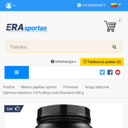
+37065909477
0
Informacija
Patikusios prekės (0)
Pradžia
Maisto papildai sportui
Proteinas
Išrūgų baltymai
Optimum Nutrition 100% Whey Gold Standard 908 g
TOP