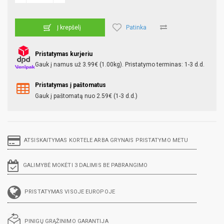
Patinka
Į krepšelį
Pristatymas kurjeriu
Gauk į namus už 3.99€ (1.00kg). Pristatymo terminas: 1-3 d.d.
Pristatymas į paštomatus
Gauk į paštomatą nuo 2.59€ (1-3 d.d.)
ATSISKAITYMAS KORTELE ARBA GRYNAIS PRISTATYMO METU
GALIMYBĖ MOKĖTI 3 DALIMIS BE PABRANGIMO
PRISTATYMAS VISOJE EUROPOJE
PINIGŲ GRĄŽINIMO GARANTIJA