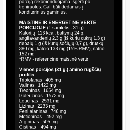
porciją rekomenduojama išgerti po
treniruotes. Gali būti dedamas į
konditerinius gaminius.
MAISTIN
Ė IR ENERGETINĖ VERTĖ
PORCIJOJE
(1 samtelis - 31 g):
Kalorijų 113 kcal, baltymų 24 g,
angliavandenių 2,3 g (iš kurių cukrų 1,3 g)
riebalų 1 g (iš kurių sočiųjų 0,7 g), druskų
380 mg, kalcio 138 mg (15% RMV), natrio
152 mg
*RMV - referencinė maistinė vertė
Vienos porcijos (31 g.) amino rūgščių
profilis:
Triptofanas 405 mg
Valinas 1422 mg
Treoninas 1654 mg
Izoleucinas 1573 mg
Leucinas 2531 mg
Lizinas 2233 mg
Fenilalaninas 748 mg
Metioninas 492 mg
Argininas 505 mg
Cistinas 494 mg