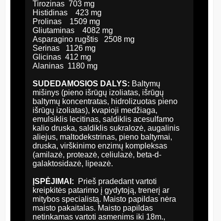
Tirozinas 703 mg
Histidinas 423 mg
Prolinas 1509 mg
Gliutaminas 4082 mg
Asparagino rugštis 2508 mg
Serinas 1126 mg
Glicinas 412 mg
Alaninas 1180 mg
SUDEDAMOSIOS DALYS:
Baltymų
mišinys (pieno išrūgų izoliatas, išrūgų
baltymų koncentratas, hidrolizuotas pieno
išrūgų izoliatas), kvapioji medžiaga,
emulsiklis lecitinas, saldiklis acesulfamo
kalio druska, saldiklis sukralozė, augalinis
aliejus, maltodekstrinas, pieno baltymai,
druska, virškinimo enzimų kompleksas
(amilazė, proteazė, celiulazė, beta-d-
galaktosidazė, lipeazė.
ĮSPĖJIMAI:
Prieš pradedant vartoti
kreipkitės patarimo į gydytoją, trenerį ar
mitybos specialistą. Maisto papildas nėra
maisto pakaitalas. Maisto papildas
netinkamas vartoti asmenims iki 18m.,