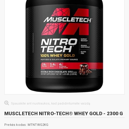
Spauskite ant nuotraukos, kad padidintumėte vaizdą
MUSCLETECH NITRO-TECH® WHEY GOLD - 2300 G
Prekės kodas: MTNTWG2KG