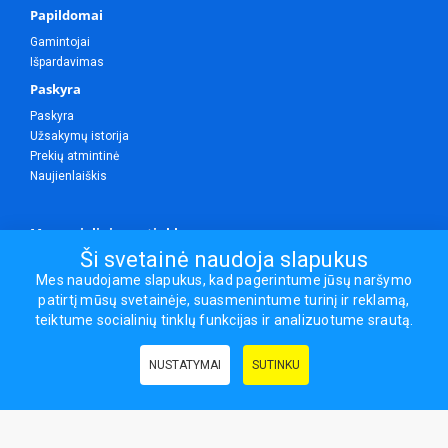
Papildomai
Gamintojai
Išpardavimas
Paskyra
Paskyra
Užsakymų istorija
Prekių atmintinė
Naujienlaiškis
Mes socialiniuose tinkluose
Ši svetainė naudoja slapukus
Mes naudojame slapukus, kad pagerintume jūsų naršymo
patirtį mūsų svetainėje, suasmenintume turinį ir reklamą,
Visos teisės saugomos.
teiktume socialinių tinklų funkcijas ir analizuotume srautą.
Sporto ir laisvalaikio prekės, maisto papildai - erasportas.lt © 2026
NUSTATYMAI
SUTINKU
Naudingos nuorodos:
Prekės grožiui ir sveikatai
|
Civilinis draudimas