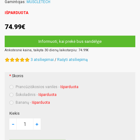
Gamintojas:
MUSCLETECH
IŠPARDUOTA
74.99€
Informuoti, kai prekė bus sandėlyje
Ankstesnė kaina, taikyta 30 dienų laikotarpiu: 74.99€
3 atsiliepimai
/
Rašyti atsiliepimą
Skonis
Prancūziškosios vanilės -
Išparduota
Šokoladinis -
Išparduota
Bananų -
Išparduota
Kiekis