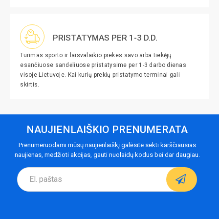
PRISTATYMAS PER 1-3 D.D.
Turimas sporto ir laisvalaikio prekes savo arba tiekėjų
esančiuose sandėliuose pristatysime per 1-3 darbo dienas
visoje Lietuvoje. Kai kurių prekių pristatymo terminai gali
skirtis.
NAUJIENLAIŠKIO PRENUMERATA
Prenumeruodami mūsų naujienlaiškį galėsite sekti karščiausias
naujienas, medžioti akcijas, gauti nuolaidų kodus bei dar daugiau.