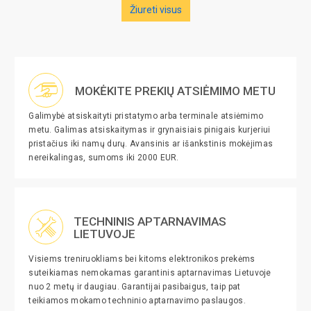
Žiureti visus
MOKĖKITE PREKIŲ ATSIĖMIMO METU
Galimybė atsiskaityti pristatymo arba terminale atsiėmimo
metu. Galimas atsiskaitymas ir grynaisiais pinigais kurjeriui
pristačius iki namų durų. Avansinis ar išankstinis mokėjimas
nereikalingas, sumoms iki 2000 EUR.
TECHNINIS APTARNAVIMAS
LIETUVOJE
Visiems treniruokliams bei kitoms elektronikos prekėms
suteikiamas nemokamas garantinis aptarnavimas Lietuvoje
nuo 2 metų ir daugiau. Garantijai pasibaigus, taip pat
teikiamos mokamo techninio aptarnavimo paslaugos.