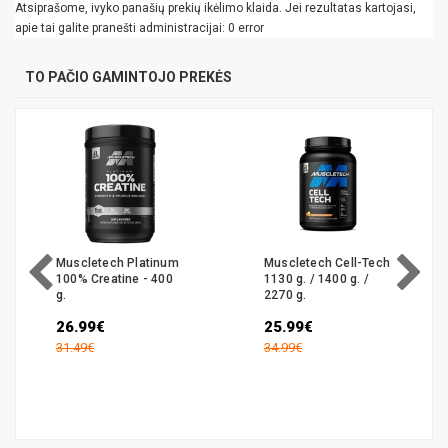
Atsiprašome, ivyko panašių prekių ikėlimo klaida. Jei rezultatas kartojasi,
apie tai galite pranešti administracijai: 0 error
TO PAČIO GAMINTOJO PREKĖS
Muscletech Platinum
Muscletech Cell-Tech
100% Creatine - 400
1130 g. / 1400 g. /
g.
2270 g.
26.99€
25.99€
31.49€
34.99€