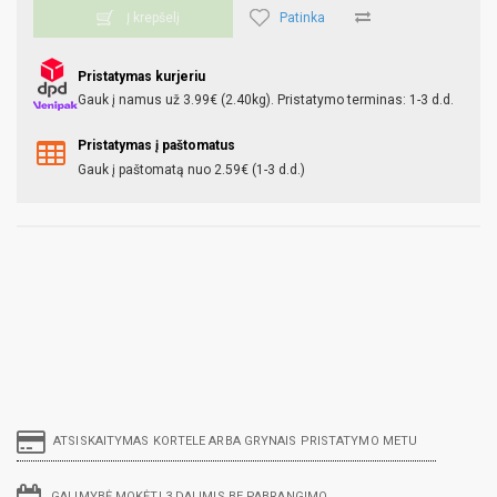
Patinka
Į krepšelį
Pristatymas kurjeriu
Gauk į namus už 3.99€ (2.40kg). Pristatymo terminas: 1-3 d.d.
Pristatymas į paštomatus
Gauk į paštomatą nuo 2.59€ (1-3 d.d.)
ATSISKAITYMAS KORTELE ARBA GRYNAIS PRISTATYMO METU
GALIMYBĖ MOKĖTI 3 DALIMIS BE PABRANGIMO