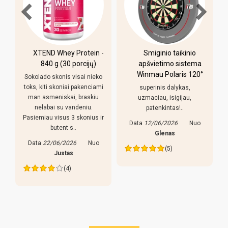
-
Smiginio taikinio
Pulo stalas Bilaro
apšvietimo sistema
Winner 7 pėdų
Winmau Polaris 120°
(213x118cm) žalias
o
audinys su
i
superinis dalykas,
komplektacija
uzmaciau, isigijau,
patenkintas!..
Pirkiniu patenkintas,
r
reguliuojamso kojeles geras
Data
12/06/2026
Nuo
dalykas, stalas nekliba. Bet
Glenas
yra keletas pastebejimu:
(5)
lazdos prastos, liaudiskai
tariant p..
Data
27/05/2026
Nuo
Edva
(4)