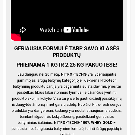
GERIAUSIA FORMULĖ TARP SAVO KLASĖS
PRODUKTŲ
PRIEINAMA 1 KG IR 2.25 KG PAKUOTĖSE!
Jau daugiau nei 20 metų,
NITRO-TECH®
yra lyderiaujantis
gamintojas išrūgų baltymų kategorijoje. Kiekviena Nitro-tech
baltyminių produktų partija yra pagaminta su atsidavimu, prieš tai
pasitelkus tikrus labaratorinius tyrimus, leidžiančius įvertinti
produkto skonį ir kokybę. Visa tai privertė gauti didžiulį pasitikėjimą
iš daugybės žmonių ir net garsių atletų. Nuo šiol Nitro-Tech serijos
produktai yra dar geresni, kadangi yra nuolat atnaujinama sudėtis,
bandant išgauti vis kokybiškesnę, pasitelkiant geriausius
baltyminius šaltinius.
NITRO-TECH® 100% WHEY GOLD
–
puriausia ir pažangiausia baltyminė formulė, turinti išrūgų peptidų ir
izoliatų!