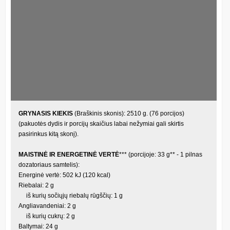
GRYNASIS KIEKIS
(Braškinis skonis): 2510 g. (76 porcijos)
(pakuotės dydis ir porcijų skaičius labai nežymiai gali skirtis
pasirinkus kitą skonį).
MAISTINĖ IR ENERGETINĖ VERTĖ
*** (porcijoje: 33 g** - 1 pilnas
dozatoriaus samtelis):
Energinė vertė: 502 kJ (120 kcal)
Riebalai: 2 g
iš kurių sočiųjų riebalų rūgščių: 1 g
Angliavandeniai: 2 g
iš kurių cukrų: 2 g
Baltymai: 24 g