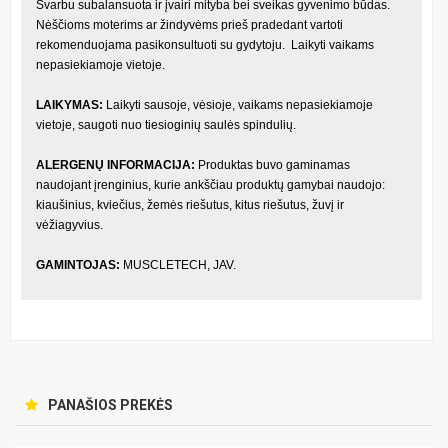
Svarbu subalansuota ir įvairi mityba bei sveikas gyvenimo būdas.
Nėščioms moterims ar žindyvėms prieš pradedant vartoti
rekomenduojama pasikonsultuoti su gydytoju. Laikyti vaikams
nepasiekiamoje vietoje.
LAIKYMAS:
Laikyti sausoje, vėsioje, vaikams nepasiekiamoje
vietoje, saugoti nuo tiesioginių saulės spindulių.
ALERGENŲ INFORMACIJA:
Produktas buvo gaminamas
naudojant įrenginius, kurie ankščiau produktų gamybai naudojo:
kiaušinius, kviečius, žemės riešutus, kitus riešutus, žuvį ir
vėžiagyvius.
GAMINTOJAS:
MUSCLETECH, JAV.
PANAŠIOS PREKĖS