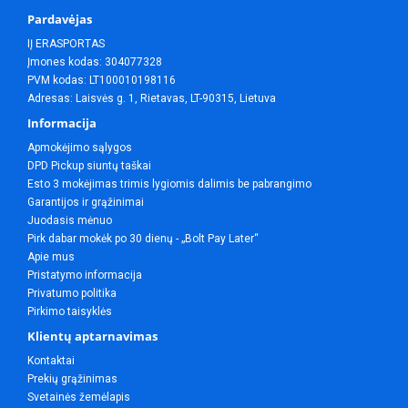
Pardavėjas
IĮ ERASPORTAS
Įmones kodas: 304077328
PVM kodas: LT100010198116
Adresas: Laisvės g. 1, Rietavas, LT-90315, Lietuva
Informacija
Apmokėjimo sąlygos
DPD Pickup siuntų taškai
Esto 3 mokėjimas trimis lygiomis dalimis be pabrangimo
Garantijos ir grąžinimai
Juodasis mėnuo
Pirk dabar mokėk po 30 dienų - „Bolt Pay Later“
Apie mus
Pristatymo informacija
Privatumo politika
Pirkimo taisyklės
Klientų aptarnavimas
Kontaktai
Prekių grąžinimas
Svetainės žemėlapis