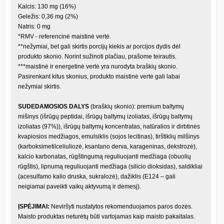
Kalcis: 130 mg (16%)
Geležis: 0,36 mg (2%)
Natris: 0 mg
*RMV - referencinė maistinė vertė.
**nežymiai, bet gali skirtis porcijų kiekis ar porcijos dydis dėl
produkto skonio. Norint sužinoti plačiau, prašome teirautis.
***maistinė ir energetinė vertė yra nurodyta braškių skonio.
Pasirenkant kitus skonius, produkto maistinė vertė gali labai
nežymiai skirtis.
SUDEDAMOSIOS DALYS
(braškių skonio): premium baltymų
mišinys (išrūgų peptidai, išrūgų baltymų izoliatas, išrūgų baltymų
izoliatas (97%)), išrūgų baltymų koncentratas, natūralios ir dirbtinės
kvapiosios medžiagos, emulsiklis (sojos lecitinas), tirštiklių milšinys
(karboksimetilceliuliozė, ksantano derva, karageninas, dekstrozė),
kalcio karbonatas, rūgštingumą reguliuojanti medžiaga (obuolių
rūgštis), lipnumą reguliuojanti medžiaga (silicio dioksidas), saldikliai
(acesulfamo kalio druska, sukralozė), dažiklis (E124 – gali
neigiamai paveikti vaikų aktyvumą ir dėmesį).
ĮSPĖJIMAI:
Neviršyti nustatytos rekomenduojamos paros dozės.
Maisto produktas neturėtų būti vartojamas kaip maisto pakaitalas.