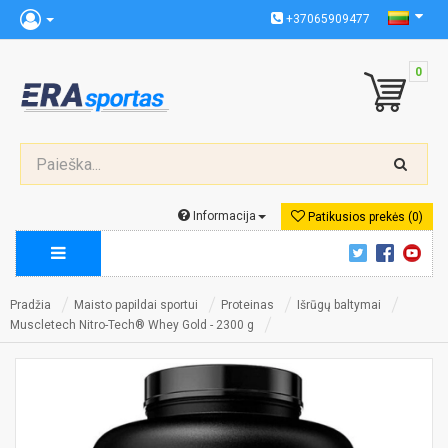
+37065909477
0
Informacija
Patikusios prekės (0)
Pradžia
Maisto papildai sportui
Proteinas
Išrūgų baltymai
Muscletech Nitro-Tech® Whey Gold - 2300 g