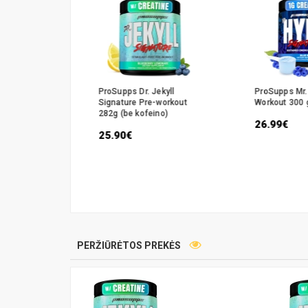
Hyde Pre-
ProSupps Dr. Jekyll
ProSupps Mr.
.
Signature Pre-workout
Workout 300 
282g (be kofeino)
26.99€
25.90€
PERŽIŪRĖTOS PREKĖS