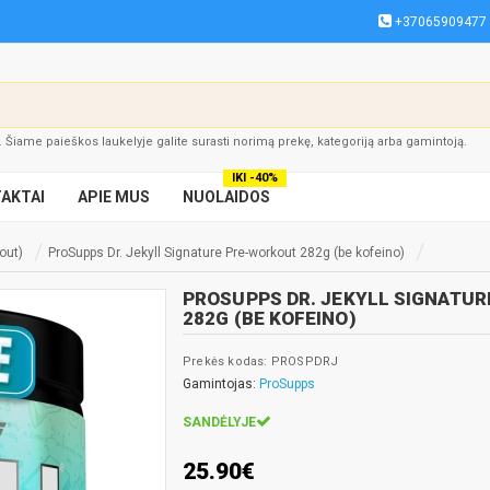
+37065909477
į. Šiame paieškos laukelyje galite surasti norimą prekę, kategoriją arba gamintoją.
IKI -40%
AKTAI
APIE MUS
NUOLAIDOS
out)
ProSupps Dr. Jekyll Signature Pre-workout 282g (be kofeino)
PROSUPPS DR. JEKYLL SIGNATU
282G (BE KOFEINO)
Prekės kodas: PROSPDRJ
Gamintojas:
ProSupps
SANDĖLYJE
25.90€