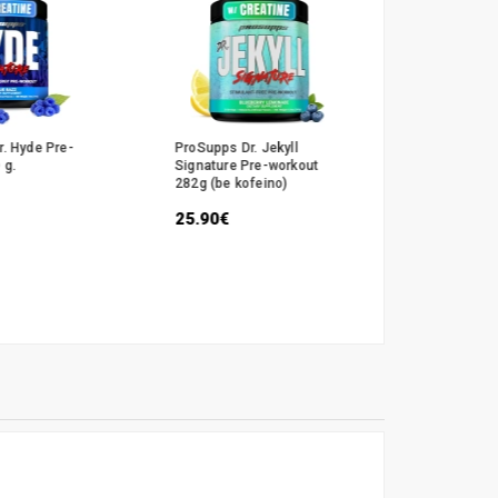
. Hyde Pre-
ProSupps Dr. Jekyll
 g.
Signature Pre-workout
282g (be kofeino)
25.90€