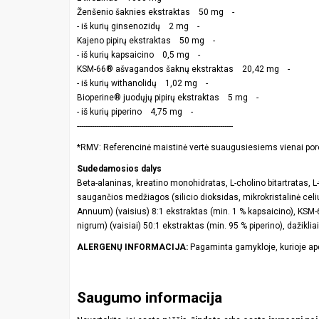
Ženšenio šaknies ekstraktas 50 mg -
- iš kurių ginsenozidų 2 mg -
Kajeno pipirų ekstraktas 50 mg -
- iš kurių kapsaicino 0,5 mg -
KSM-66® ašvagandos šaknų ekstraktas 20,42 mg -
- iš kurių withanolidų 1,02 mg -
Bioperine® juodųjų pipirų ekstraktas 5 mg -
- iš kurių piperino 4,75 mg -
-------------------------------------------------------------------------
*RMV: Referencinė maistinė vertė suaugusiesiems vienai porc
Sudedamosios dalys
Beta-alaninas, kreatino monohidratas, L-cholino bitartratas, 
saugančios medžiagos (silicio dioksidas, mikrokristalinė celiu
Annuum) (vaisius) 8:1 ekstraktas (min. 1 % kapsaicino), KSM-
nigrum) (vaisiai) 50:1 ekstraktas (min. 95 % piperino), dažikliai
ALERGENŲ INFORMACIJA:
Pagaminta gamykloje, kurioje apdo
Saugumo informacija