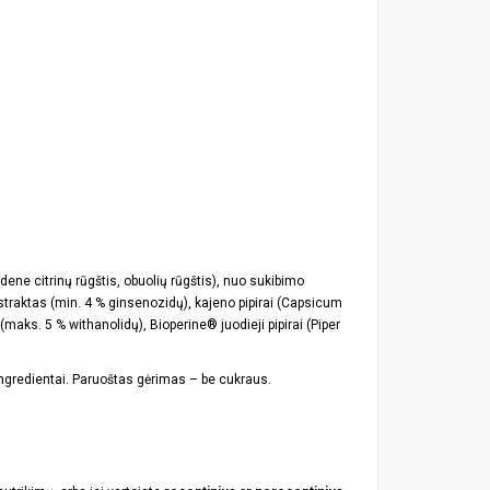
ene citrinų rūgštis, obuolių rūgštis), nuo sukibimo
kstraktas (min. 4 % ginsenozidų), kajeno pipirai (Capsicum
ks. 5 % withanolidų), Bioperine® juodieji pipirai (Piper
 ingredientai. Paruoštas gėrimas – be cukraus.