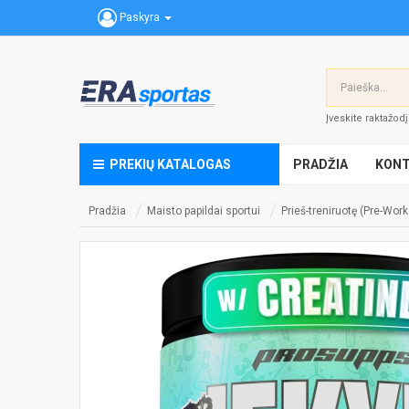
Paskyra
Įveskite raktažod
PREKIŲ KATALOGAS
PRADŽIA
KONT
Pradžia
Maisto papildai sportui
Prieš-treniruotę (Pre-Work