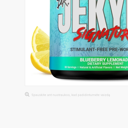
Spauskite ant nuotraukos, kad padidintumėte vaizdą