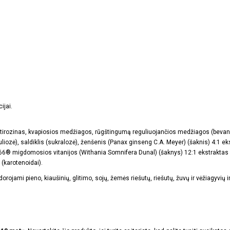
ijai.
L-tirozinas, kvapiosios medžiagos, rūgštingumą reguliuojančios medžiagos (bevand
liozė), saldiklis (sukralozė), ženšenis (Panax ginseng C.A. Meyer) (šaknis) 4:1 e
66® migdomosios vitanijos (Withania Somnifera Dunal) (šaknys) 12:1 ekstraktas (ma
 (karotenoidai).
rojami pieno, kiaušinių, glitimo, sojų, žemės riešutų, riešutų, žuvų ir vėžiagyvių