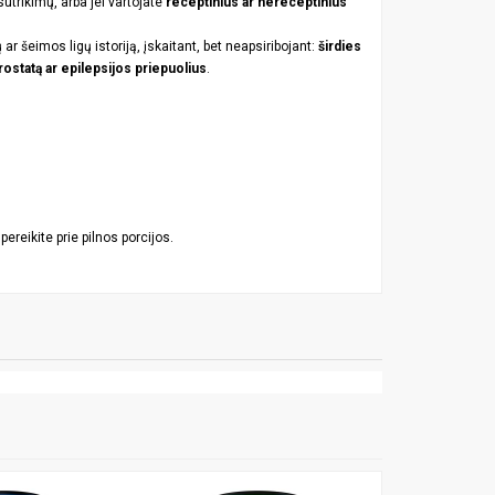
 sutrikimų, arba jei vartojate
receptinius ar nereceptinius
 ar šeimos ligų istoriją, įskaitant, bet neapsiribojant:
širdies
rostatą ar epilepsijos priepuolius
.
 pereikite prie pilnos porcijos.