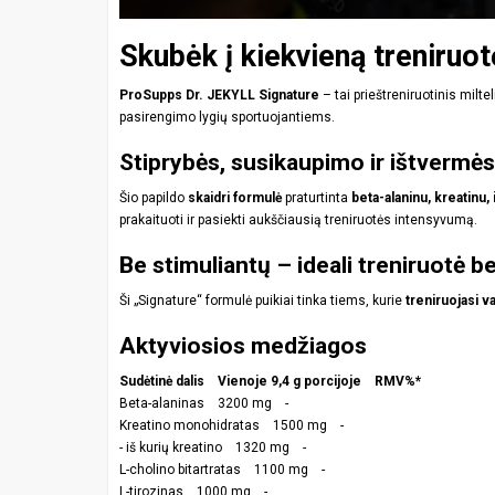
Skubėk į kiekvieną treniruo
ProSupps Dr. JEKYLL Signature
– tai prieštreniruotinis milte
pasirengimo lygių sportuojantiems.
Stiprybės, susikaupimo ir ištvermės
Šio papildo
skaidri formulė
praturtinta
beta-alaninu, kreatinu, 
prakaituoti ir pasiekti aukščiausią treniruotės intensyvumą.
Be stimuliantų – ideali treniruotė b
Ši „Signature“ formulė puikiai tinka tiems, kurie
treniruojasi v
Aktyviosios medžiagos
Sudėtinė dalis Vienoje 9,4 g porcijoje RMV%*
Beta-alaninas 3200 mg -
Kreatino monohidratas 1500 mg -
- iš kurių kreatino 1320 mg -
L-cholino bitartratas 1100 mg -
L-tirozinas 1000 mg -