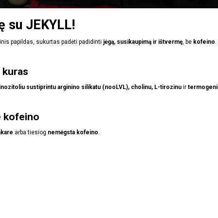
tę su JEKYLL!
linis papildas, sukurtas padėti padidinti
jėgą, susikaupimą ir ištvermę
, be
kofeino
.
 kuras
inozitoliu sustiprintu arginino silikatu (nooLVL), cholinu, L-tirozinu
ir
termogenin
e kofeino
akare
arba tiesiog
nemėgsta kofeino
.