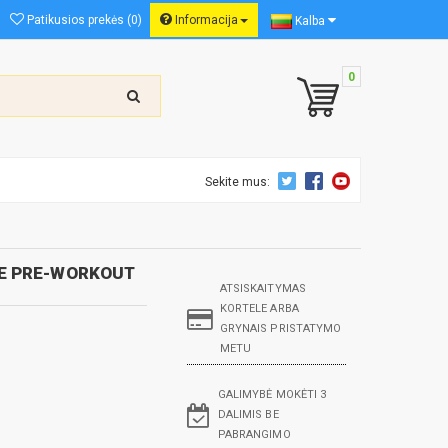
Patikusios prekės (0)
Informacija
Kalba
0
Sekite mus:
RE PRE-WORKOUT
ATSISKAITYMAS
KORTELE ARBA
GRYNAIS PRISTATYMO
METU
GALIMYBĖ MOKĖTI 3
DALIMIS BE
PABRANGIMO