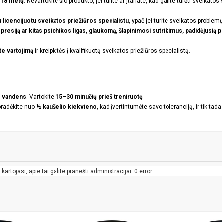
i 18 metų
. Nevartokite šio produkto, jei turite ar įtariate, kad galite turėti sveikatos
su
licencijuotu sveikatos priežiūros specialistu
, ypač jei turite sveikatos problemų
epresiją ar kitas psichikos ligas, glaukomą, šlapinimosi sutrikimus, padidėjusią p
te vartojimą
ir kreipkitės į kvalifikuotą sveikatos priežiūros specialistą.
o vandens
. Vartokite
15–30 minučių prieš treniruotę
.
 pradėkite nuo
½ kaušelio kiekvieno
, kad įvertintumėte savo toleranciją, ir tik tada
artojasi, apie tai galite pranešti administracijai: 0 error