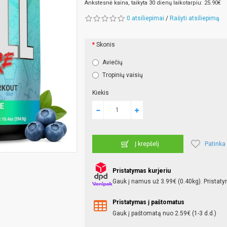
Ankstesnė kaina, taikyta 30 dienų laikotarpiu: 25.90€
0 atsiliepimai
/
Rašyti atsiliepimą
Skonis
Aviečių
Tropinių vaisių
Kiekis
Patinka
Į krepšelį
Pristatymas kurjeriu
Gauk į namus už 3.99€ (0.40kg). Pristaty
Pristatymas į paštomatus
Gauk į paštomatą nuo 2.59€ (1-3 d.d.)