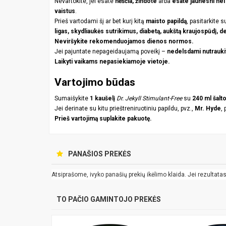
Nevartokite, jei esate
nėščia, žindote
arba
esate jaunesni ne
vaistus
.
Prieš vartodami šį ar bet kurį kitą
maisto papildą
, pasitarkite 
ligas, skydliaukės sutrikimus, diabetą, aukštą kraujospūdį, d
Neviršykite rekomenduojamos dienos normos.
Jei pajuntate nepageidaujamą poveikį –
nedelsdami nutrauki
Laikyti vaikams nepasiekiamoje vietoje.
Vartojimo būdas
Sumaišykite
1 kaušelį
Dr. Jekyll Stimulant-Free
su
240 ml šalt
Jei derinate su kitu prieštreniruotiniu papildu, pvz.,
Mr. Hyde
,
Prieš vartojimą suplakite pakuotę.
PANAŠIOS PREKĖS
Atsiprašome, ivyko panašių prekių ikėlimo klaida. Jei rezultatas k
TO PAČIO GAMINTOJO PREKĖS