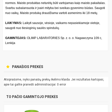
normos. Maisto produktas neturėtų būti vartojamas kaip maisto pakaitalas.
Svarbu subalansuota ir įvairi mityba bei sveikas gyvenimo būdas. Saugoti
nuo vaikų. Maisto produką draudžiama vartoti asmenims iki 18 metų.
LAIKYMAS:
Laikyti sausoje, vėsioje, vaikams nepasiekiamoje vietoje,
saugoti nuo tiesioginių saulės spindulių.
GAMINTOJAS:
OLIMP LABARATORIES Sp. z. o. o. Nagawczyna 109 c,
Lenkija
PANAŠIOS PREKĖS
Atsiprašome, ivyko panašių prekių ikėlimo klaida. Jei rezultatas kartojasi,
apie tai galite pranešti administracijai: 0 error
TO PAČIO GAMINTOJO PREKĖS