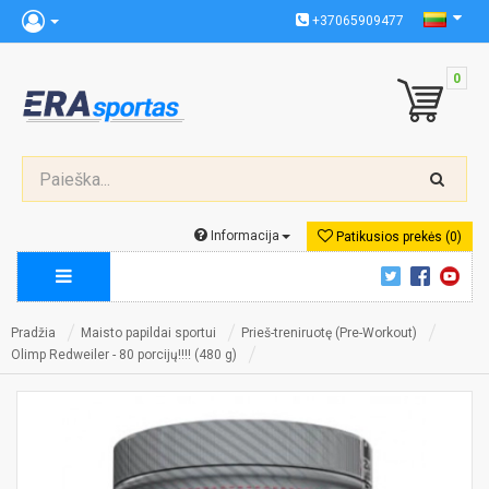
+37065909477
0
Informacija
Patikusios prekės (0)
Pradžia
Maisto papildai sportui
Prieš-treniruotę (Pre-Workout)
Olimp Redweiler - 80 porcijų!!!! (480 g)