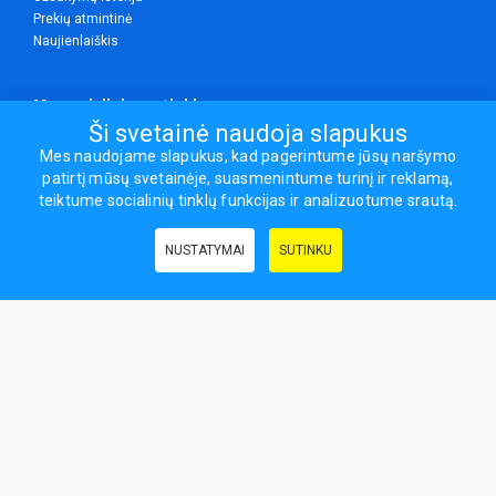
Prekių atmintinė
Naujienlaiškis
Mes socialiniuose tinkluose
Ši svetainė naudoja slapukus
Mes naudojame slapukus, kad pagerintume jūsų naršymo
patirtį mūsų svetainėje, suasmenintume turinį ir reklamą,
Visos teisės saugomos.
teiktume socialinių tinklų funkcijas ir analizuotume srautą.
Sporto ir laisvalaikio prekės, maisto papildai - erasportas.lt © 2026
NUSTATYMAI
SUTINKU
Naudingos nuorodos:
Prekės grožiui ir sveikatai
|
Civilinis draudimas