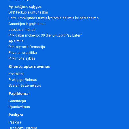
Apmokėjimo sąlygos
DPD Pickup siuntų taškai
Esto 3 mokėjimas trimis lygiomis dalimis be pabrangimo
Garantijos ir grąžinimai
Juodasis mėnuo
Pirk dabar mokėk po 30 dienų - „Bolt Pay Later“
Apie mus
Pristatymo informacija
Privatumo politika
Pirkimo taisyklės
Klientų aptarnavimas
Kontaktai
Prekių grąžinimas
Svetainės žemėlapis
Papildomai
Gamintojai
Išpardavimas
Paskyra
Paskyra
Užsakymų istorija