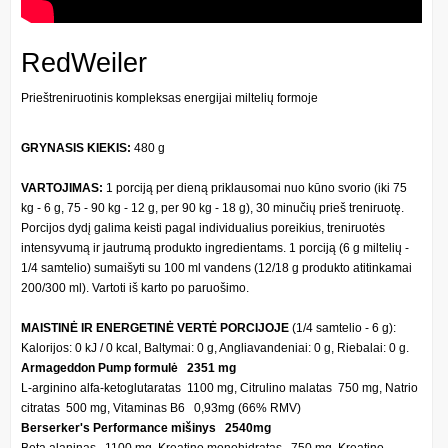
RedWeiler
Prieštreniruotinis kompleksas energijai miltelių formoje
GRYNASIS KIEKIS:
480 g
VARTOJIMAS:
1 porciją per dieną priklausomai nuo kūno svorio (iki 75
kg - 6 g, 75 - 90 kg - 12 g, per 90 kg - 18 g), 30 minučių prieš treniruotę.
Porcijos dydį galima keisti pagal individualius poreikius, treniruotės
intensyvumą ir jautrumą produkto ingredientams. 1 porciją (6 g miltelių -
1/4 samtelio) sumaišyti su 100 ml vandens (12/18 g produkto atitinkamai
200/300 ml). Vartoti iš karto po paruošimo.
MAISTIN
Ė IR ENERGETINĖ VERTĖ PORCIJOJE
(1/4 samtelio - 6 g):
Kalorijos: 0 kJ / 0 kcal, Baltymai: 0 g, Angliavandeniai: 0 g, Riebalai: 0 g.
Armageddon Pump formulė 2351 mg
L-arginino alfa-ketoglutaratas 1100 mg, Citrulino malatas 750 mg, Natrio
citratas 500 mg, Vitaminas B6 0,93mg (66% RMV)
Berserker's Performance mišinys 2540mg
Beta alaninas 1100 mg, Kreatino monohidratas 750 mg, Kreatino