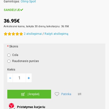
Gamintojas:
Olimp Sport
SANDĖLYJE
36.95€
Ankstesnė kaina, taikyta 30 dienų laikotarpiu: 36.95€
2 atsiliepimai
/
Rašyti atsiliepimą
Skonis
Cola
Raudonasis punčas
Kiekis
Patinka
Į krepšelį
Pristatymas kurjeriu