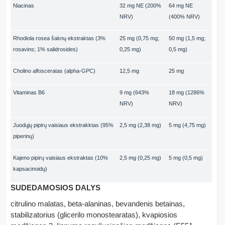
Niacinas
32 mg NE (200%
64 mg NE
NRV)
(400% NRV)
Rhodiola rosea šaknų ekstraktas (3%
25 mg (0,75 mg;
50 mg (1,5 mg;
rosavins; 1% salidrosides)
0,25 mg)
0,5 mg)
Cholino alfosceratas (alpha-GPC)
12,5 mg
25 mg
Vitaminas B6
9 mg (643%
18 mg (1286%
NRV)
NRV)
Juodųjų pipirų vaisiaus ekstrakktas (95%
2,5 mg (2,38 mg)
5 mg (4,75 mg)
piperinų)
Kajeno pipirų vaisiaus ekstraktas (10%
2,5 mg (0,25 mg)
5 mg (0,5 mg)
kapsacinoidų)
SUDEDAMOSIOS DALYS
citrulino malatas, beta-alaninas, bevandenis betainas,
stabilizatorius (glicerilo monostearatas), kvapiosios