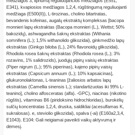
medžiagos 3, lipnumą reguliuojančios medžiagos (E551,
E341), kvapiosios medžiagos 1,2,4, rūgštingumą reguliuojanti
medžiaga (E500(II)), L-tirozinas, cholino bitartratas,
bevandenis kofeinas, augalų ekstraktų kompleksas [bacopa
monnieri lapų ekstraktas (Bacopa monnieri (L.), Wettst; 50%
bakozidų), ashwagandha šaknų ekstraktas (Withania
somnifera (L.); 1,5% withanolido glikozidai), ginkmedžio lapų
ekstraktas (Ginkgo biloba (L.), 24% flavonoidų glikozidai),
Rhodiola rosea šaknų ekstraktas (Rhodiola rosea (L.); 3%
rozavins, 1% salidrozids), juodųjų pipirų vaisių ekstraktas
(Piper nigrum (L.); 95% piperinas), kajeno pipirų vaisių
ekstraktas (Capsicum annuum (L.); 10% kapsaicinas],
gliukuronolaktonas, L-teaninas [žaliosios arbatos lapų
ekstraktas (Camellia sinensis L.); standartizuotas iki 99% L-
teanino], cholino alfosceratas (alfa). -GPC), niacinas (nikotino
rūgštis), vitaminas B6 (piridoksino hidrochloridas), burokėlių
sulčių koncentratas 1,2,4, druska, saldikliai (acesulfamas K,
sukralosas). e, steviolio glikozidai), spalva (-ai) (E160a2,3,4,
E1043). E104: Gali neigiamai paveikti vaikų aktyvumą ir
dėmesį.