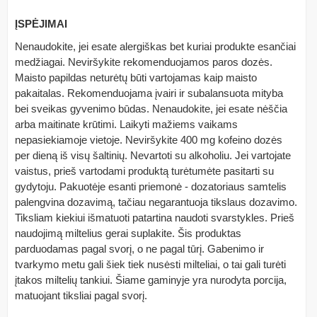
ĮSPĖJIMAI
Nenaudokite, jei esate alergiškas bet kuriai produkte esančiai
medžiagai. Neviršykite rekomenduojamos paros dozės.
Maisto papildas neturėtų būti vartojamas kaip maisto
pakaitalas. Rekomenduojama įvairi ir subalansuota mityba
bei sveikas gyvenimo būdas. Nenaudokite, jei esate nėščia
arba maitinate krūtimi. Laikyti mažiems vaikams
nepasiekiamoje vietoje. Neviršykite 400 mg kofeino dozės
per dieną iš visų šaltinių. Nevartoti su alkoholiu. Jei vartojate
vaistus, prieš vartodami produktą turėtumėte pasitarti su
gydytoju. Pakuotėje esanti priemonė - dozatoriaus samtelis
palengvina dozavimą, tačiau negarantuoja tikslaus dozavimo.
Tiksliam kiekiui išmatuoti patartina naudoti svarstykles. Prieš
naudojimą miltelius gerai suplakite. Šis produktas
parduodamas pagal svorį, o ne pagal tūrį. Gabenimo ir
tvarkymo metu gali šiek tiek nusėsti milteliai, o tai gali turėti
įtakos miltelių tankiui. Šiame gaminyje yra nurodyta porcija,
matuojant tiksliai pagal svorį.