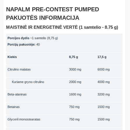
NAPALM PRE-CONTEST PUMPED
PAKUOTĖS INFORMACIJA
MAISTINĖ IR ENERGETINĖ VERTĖ (1 samtelio - 8.75 g)
Porcijos dydis
~1 samtelis (8,75 g)
Porcijų pakuotėje:
40
Kiekis
8,75 g
17,5 g
Citrulino malatas
3000 mg
6000 mg
Kuriame gryno citrulino
2000 mg
4000 mg
Beta-alaninas
1600 mg
3200 mg
Betainas
750 mg
1500 mg
Glyceril monostearatas
750 mg
1500 mg