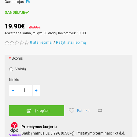
Gamintojas:
FA
SANDĖLYJE
19.90€
25.00€
Ankstesnė kaina, taikyta 30 dienų laikotarpiu: 19.90€
0 atsiliepimai
/
Rašyti atsiliepimą
Skonis
Vaisių
Kiekis
Patinka
Į krepšelį
Pristatymas kurjeriu
Gauk į namus už 3.99€ (0.50kg). Pristatymo terminas: 1-3 d.d.