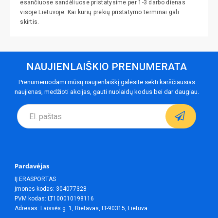
esančiuose sandėliuose pristatysime per 1-3 darbo dienas
visoje Lietuvoje. Kai kurių prekių pristatymo terminai gali
skirtis.
NAUJIENLAIŠKIO PRENUMERATA
Prenumeruodami mūsų naujienlaiškį galėsite sekti karščiausias
naujienas, medžioti akcijas, gauti nuolaidų kodus bei dar daugiau.
Pardavėjas
IĮ ERASPORTAS
Įmones kodas: 304077328
PVM kodas: LT100010198116
Adresas: Laisvės g. 1, Rietavas, LT-90315, Lietuva