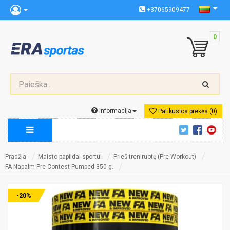
+37065909477
0
Informacija
Patikusios prekės (0)
Pradžia
Maisto papildai sportui
Prieš-treniruotę (Pre-Workout)
FA Napalm Pre-Contest Pumped 350 g.
-20%