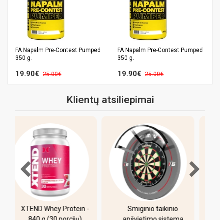
FA Napalm Pre-Contest Pumped
FA Napalm Pre-Contest Pumped
350 g.
350 g.
19.90€
19.90€
25.00€
25.00€
Klientų atsiliepimai
-
Smiginio taikinio
Pulo stalas Bilaro
apšvietimo sistema
Winner 7 pėdų