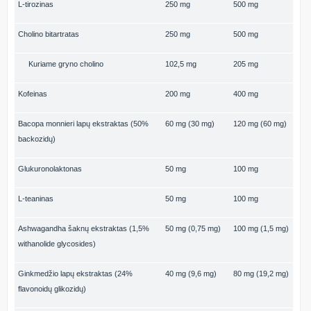
L-tirozinas
250 mg
500 mg
Cholino bitartratas
250 mg
500 mg
Kuriame gryno cholino
102,5 mg
205 mg
Kofeinas
200 mg
400 mg
Bacopa monnieri lapų ekstraktas (50%
60 mg (30 mg)
120 mg (60 mg)
backozidų)
Glukuronolaktonas
50 mg
100 mg
L-teaninas
50 mg
100 mg
Ashwagandha šaknų ekstraktas (1,5%
50 mg (0,75 mg)
100 mg (1,5 mg)
withanolide glycosides)
Ginkmedžio lapų ekstraktas (24%
40 mg (9,6 mg)
80 mg (19,2 mg)
flavonoidų glikozidų)