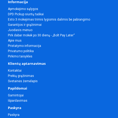
Informacija
Apmokėjimo sąlygos
DPD Pickup siuntų taškai
Esto 3 mokėjimas trimis lygiomis dalimis be pabrangimo
Garantijos ir grąžinimai
Juodasis mėnuo
Pirk dabar mokėk po 30 dienų - „Bolt Pay Later“
Apie mus
Pristatymo informacija
Privatumo politika
Pirkimo taisyklės
Klientų aptarnavimas
Kontaktai
Prekių grąžinimas
Svetainės žemėlapis
Papildomai
Gamintojai
Išpardavimas
Paskyra
Paskyra