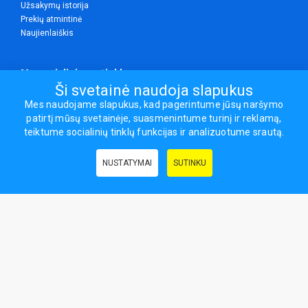
Užsakymų istorija
Prekių atmintinė
Naujienlaiškis
Mes socialiniuose tinkluose
Ši svetainė naudoja slapukus
Mes naudojame slapukus, kad pagerintume jūsų naršymo
patirtį mūsų svetainėje, suasmenintume turinį ir reklamą,
Visos teisės saugomos.
teiktume socialinių tinklų funkcijas ir analizuotume srautą.
Sporto ir laisvalaikio prekės, maisto papildai - erasportas.lt © 2026
NUSTATYMAI
SUTINKU
Naudingos nuorodos:
Prekės grožiui ir sveikatai
|
Civilinis draudimas