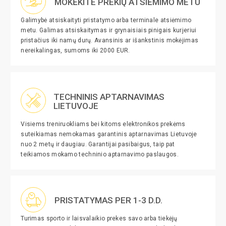
MOKĖKITE PREKIŲ ATSIĖMIMO METU
Galimybė atsiskaityti pristatymo arba terminale atsiėmimo
metu. Galimas atsiskaitymas ir grynaisiais pinigais kurjeriui
pristačius iki namų durų. Avansinis ar išankstinis mokėjimas
nereikalingas, sumoms iki 2000 EUR.
TECHNINIS APTARNAVIMAS
LIETUVOJE
Visiems treniruokliams bei kitoms elektronikos prekėms
suteikiamas nemokamas garantinis aptarnavimas Lietuvoje
nuo 2 metų ir daugiau. Garantijai pasibaigus, taip pat
teikiamos mokamo techninio aptarnavimo paslaugos.
PRISTATYMAS PER 1-3 D.D.
Turimas sporto ir laisvalaikio prekes savo arba tiekėjų