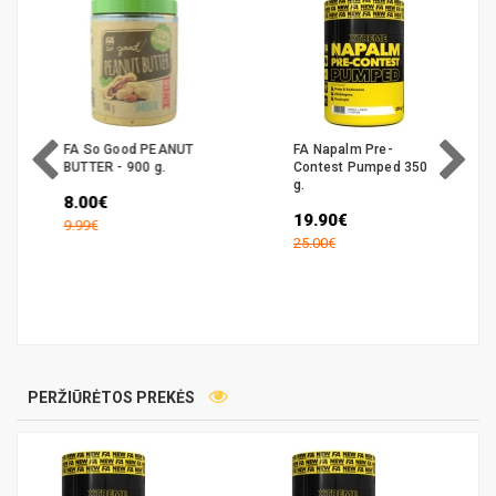
FA So Good PEANUT
FA Napalm Pre-
BUTTER - 900 g.
Contest Pumped 350
g.
8.00€
19.90€
9.99€
25.00€
PERŽIŪRĖTOS PREKĖS