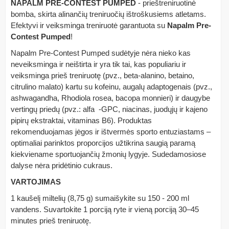
NAPALM PRE-CONTEST PUMPED
- prieštreniruotinė
bomba, skirta alinančių treniruočių ištroškusiems atletams.
Efektyvi ir veiksminga treniruotė garantuota su
Napalm Pre-
Contest Pumped
!
Napalm Pre-Contest Pumped sudėtyje nėra nieko kas
neveiksminga ir neištirta ir yra tik tai, kas populiariu ir
veiksminga prieš treniruotę (pvz., beta-alanino, betaino,
citrulino malato) kartu su kofeinu, augalų adaptogenais (pvz.,
ashwagandha, Rhodiola rosea, bacopa monnieri) ir daugybe
vertingų priedų (pvz.: alfa -GPC, niacinas, juodųjų ir kajeno
pipirų ekstraktai, vitaminas B6). Produktas
rekomenduojamas jėgos ir ištvermės sporto entuziastams –
optimaliai parinktos proporcijos užtikrina saugią paramą
kiekviename sportuojančių žmonių lygyje. Sudedamosiose
dalyse nėra pridėtinio cukraus.
VARTOJIMAS
1 kaušelį miltelių (8,75 g) sumaišykite su 150 - 200 ml
vandens. Suvartokite 1 porciją ryte ir vieną porciją 30–45
minutes prieš treniruotę.