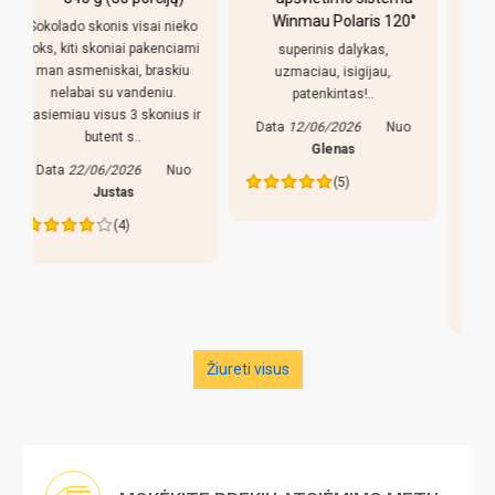
Winmau Polaris 120°
(213x118cm) žalias
o
audinys su
i
superinis dalykas,
komplektacija
uzmaciau, isigijau,
patenkintas!..
Pirkiniu patenkintas,
r
reguliuojamso kojeles geras
Data
12/06/2026
Nuo
dalykas, stalas nekliba. Bet
Glenas
yra keletas pastebejimu:
(5)
lazdos prastos, liaudiskai
tariant p..
Data
27/05/2026
Nuo
Edva
(4)
Žiureti visus