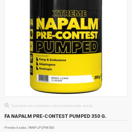
Spauskite ant nuotraukos, kad padidintumėte vaizdą
FA NAPALM PRE-CONTEST PUMPED 350 G.
Prekės kodas: FANPLPCPM350