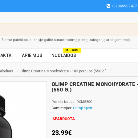
+37065909477
į. Šiame paieškos laukelyje galite surasti norimą prekę, kategoriją arba gamintoją.
IKI -40%
AKTAI
APIE MUS
NUOLAIDOS
ilteliais
Olimp Creatine Monohydrate - 183 porcijos (550 g.)
OLIMP CREATINE MONOHYDRATE -
(550 G.)
Prekės kodas: OCM550G
Gamintojas:
Olimp Sport
IŠPARDUOTA
23.99€