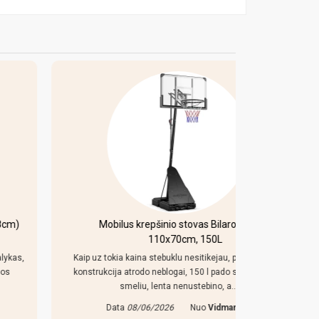
Mobilus krepšinio stovas Bilaro Denver
Pulo s
110x70cm, 150L
ž
Kaip uz tokia kaina stebuklu nesitikejau, pats padas ir
konstrukcija atrodo neblogai, 150 l pado sociai, jei su
D
smeliu, lenta nenustebino, a..
Data
08/06/2026
Nuo
Vidmantas