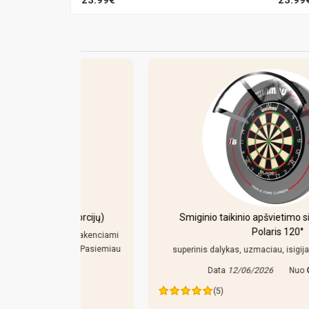
 porcijų)
Smiginio taikinio apšvietimo sistema Winmau
Polaris 120°
iai pakenciami
niu. Pasiemiau
superinis dalykas, uzmaciau, isigijau, patenkintas!..
Data
12/06/2026
Nuo
Glenas
as
(5)