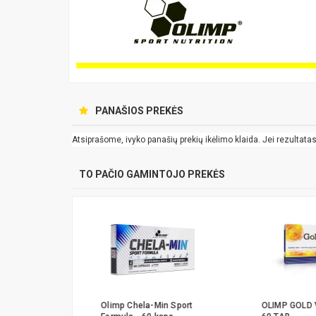
PANAŠIOS PREKĖS
Atsiprašome, ivyko panašių prekių ikėlimo klaida. Jei rezultatas k
TO PAČIO GAMINTOJO PREKĖS
 Casein -
Olimp Chela-Min Sport
OLIMP GOLD 