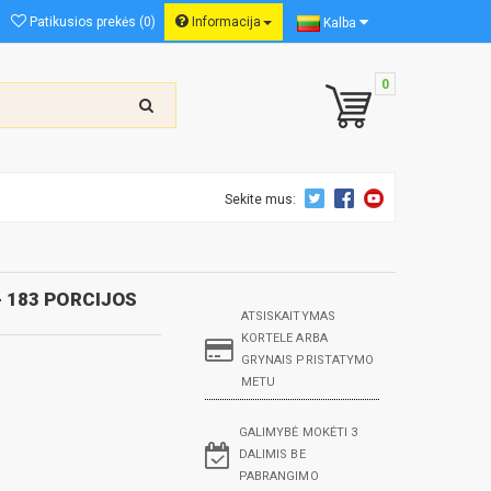
Patikusios prekės (0)
Informacija
Kalba
0
Sekite mus:
 183 PORCIJOS
ATSISKAITYMAS
KORTELE ARBA
GRYNAIS PRISTATYMO
METU
GALIMYBĖ MOKĖTI 3
DALIMIS BE
PABRANGIMO