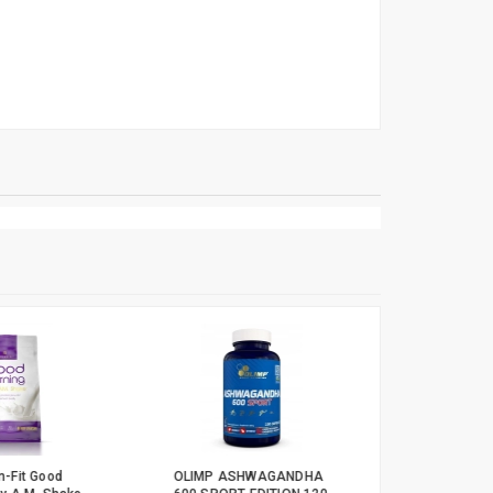
-Fit Good
OLIMP ASHWAGANDHA
Olimp CLA 