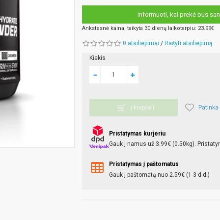
Informuoti, kai prekė bus san
Ankstesnė kaina, taikyta 30 dienų laikotarpiu: 23.99€
0 atsiliepimai
/
Rašyti atsiliepimą
Kiekis
Patinka
Į krepšelį
Pristatymas kurjeriu
Gauk į namus už 3.99€ (0.50kg). Pristaty
Pristatymas į paštomatus
Gauk į paštomatą nuo 2.59€ (1-3 d.d.)