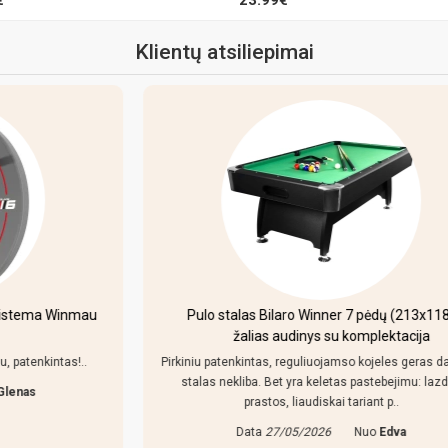
Klientų atsiliepimai
Pulo stalas Bilaro Winner 7 pėdų (213x118cm)
žalias audinys su komplektacija
Pirkiniu patenkintas, reguliuojamso kojeles geras dalykas,
stalas nekliba. Bet yra keletas pastebejimu: lazdos
prastos, liaudiskai tariant p..
Data
27/05/2026
Nuo
Edva