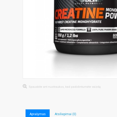
Spauskite ant nuotraukos, kad padidintumėte vaizdą
Aprašymas
Atsiliepimai (0)