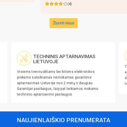
(4)
Žiureti visus
TECHNINIS APTARNAVIMAS
LIETUVOJE
T
Visiems treniruokliams bei kitoms elektronikos
e
prekėms suteikiamas nemokamas garantinis
d
aptarnavimas Lietuvoje nuo 2 metų ir daugiau.
t
Garantijai pasibaigus, taip pat teikiamos mokamo
techninio aptarnavimo paslaugos.
NAUJIENLAIŠKIO PRENUMERATA