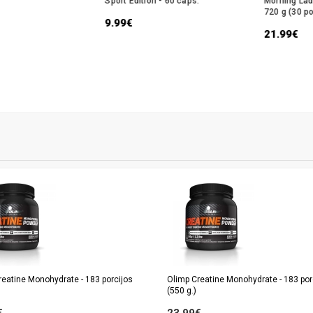
Sport Edition - 60 caps.
Morning Lad
720 g (30 po
9.99€
21.99€
reatine Monohydrate - 183 porcijos
Olimp Creatine Monohydrate - 183 por
(550 g.)
€
23.99€