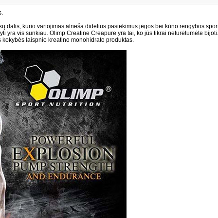
s.
ų dalis, kurio vartojimas atneša didelius pasiekimus jėgos bei kūno rengybos spo
i yra vis sunkiau. Olimp Creatine Creapure yra tai, ko jūs tikrai neturėtumėte bijoti
os kokybės laispnio kreatino monohidrato produktas.