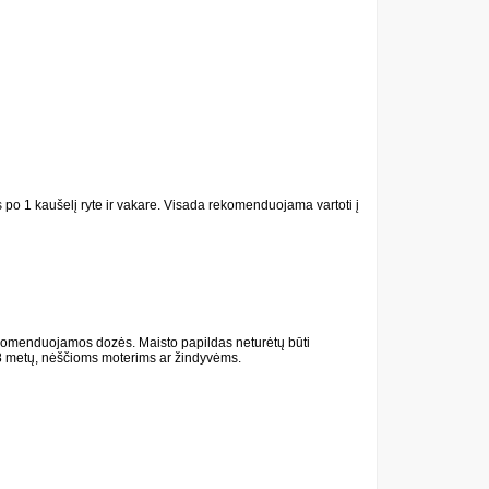
is po 1 kaušelį ryte ir vakare. Visada rekomenduojama vartoti į
rekomenduojamos dozės. Maisto papildas neturėtų būti
18 metų, nėščioms moterims ar žindyvėms.