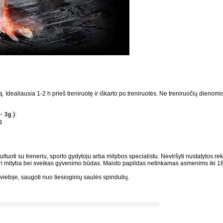
. Idealiausia 1-2 h prieš treniruotę ir iškarto po treniruotės. Ne treniruočių dienom
 3g.):
g
tuoti su treneriu, sporto gydytoju arba mitybos specialistu. Neviršyti nustatytos 
airi mityba bei sveikas gyvenimo būdas. Maisto papildas netinkamas asmenims iki 
ietoje, saugoti nuo tiesioginių saulės spindulių.