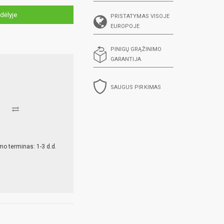
dėlyje
PRISTATYMAS VISOJE
EUROPOJE
PINIGŲ GRĄŽINIMO
GARANTIJA
SAUGUS PIRKIMAS
mo terminas: 1-3 d.d.