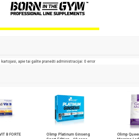
artojasi, apie tai galite pranešti administracijai: 0 error
VIT B FORTE
Olimp Platinum Ginseng
Olimp Queen