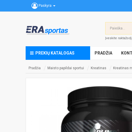
Paskyra
Įveskite raktažod
PREKIŲ KATALOGAS
PRADŽIA
KONT
Pradžia
Maisto papildai sportui
Kreatinas
Kreatinas m