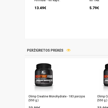
Formula - 60 kaps.
60 TAB.
13.49€
5.79€
PERŽIŪRĖTOS PREKĖS
Olimp Creatine Monohydrate - 183 porcijos
Olimp C
(550 g.)
(550 g.)
23.99€
23.99