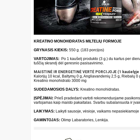
KREATINO MONOHIDRATAS MILTELIŲ FORMOJE
GRYNASIS KIEKIS:
550 g. (183 porcijos)
VARTOJIMAS:
Po 1 kaušelį produkto (3 g.) du kartus per dieną
tuščią skrandį dėl geresnio pasisavinimo.
MAISTINĖ IR ENERGETINĖ VERTĖ PORCIJOJE (1 kaušelyje -
Kalorijų 10 kcal, Baltymų 0 g, Angliavandenių 2,5 g, Riebalų 0 
Kreatino monohidrato 3000 mg
SUDEDAMOSIOS DALYS:
Kreatino monohidratas.
ĮSPĖJIMAI:
Prieš pradedant vartoti rekomenduojame pasikonsul
vartojamas kaip maisto pakaitalas. Svarbu subalansuota ir įv
LAIKYMAS:
Laikyti sausoje, vėsioje, vaikams nepasiekiamoje v
GAMINTOJAS:
Olimp Labaratories, Lenkija.