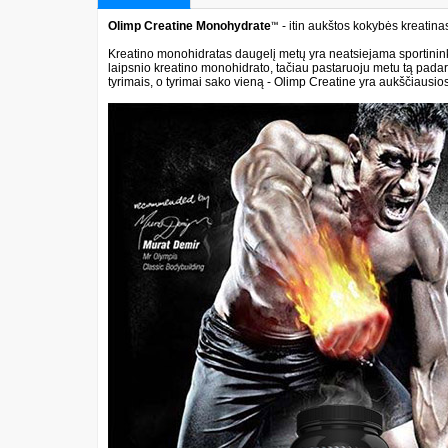
Olimp Creatine Monohydrate
™
- itin aukštos kokybės kreatina
Kreatino monohidratas daugelį metų yra neatsiejama sportinink
laipsnio kreatino monohidrato, tačiau pastaruoju metu tą padaryt
tyrimais, o tyrimai sako vieną - Olimp Creatine yra aukščiausi