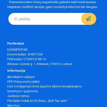
Prenumeruodami mūsų naujienlaiškį galėsite sekti karščiausias
naujienas, medžioti akcijas, gauti nuolaidų kodus bei dar daugiau.
Pardavėjas
IĮ ERASPORTAS
Įmones kodas: 304077328
PVM kodas: LT100010198116
Adresas: Laisvės g. 1, Rietavas, LT-90315, Lietuva
Informacija
Apmokėjimo sąlygos
DPD Pickup siuntų taškai
Esto 3 mokėjimas trimis lygiomis dalimis be pabrangimo
Garantijos ir grąžinimai
Juodasis mėnuo
Pirk dabar mokėk po 30 dienų - „Bolt Pay Later“
Apie mus