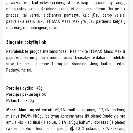
Įsivaizduokite, kad kiekvieną dieną stebite, kaip jūsų raumenys auga,
mėgaujatės skaniu šokolado skoniu iš geriausio gėrimo. Tai ne tik
priedas; tai vartai, leidžiantys pamatyti, kaip jūsų darbo vaisiai
pasireiškia realiu laiku. FITMAX Mass Max yra jūsų partneris kelyje į
stipresnį, raumeningesnį save.
Žingsniai pokyčių link
Nepraleiskite progos metamorfozei. Pasirinkite FITMAX Mass Max ir
pajuskite skirtumą nuo pirmos porcijos. Užsisakykite dabar ir pradėkite
savo kelionę į geresnę formą jau šiandien. Jūsų laukia ateitis.
Padarykime tai.
Porcijos dydis:
140g
Porcijos pakuotėje
: 20
Pakuotė:
2800g
Mass Max ingredientai:
60,9% maltodekstrinas, 12,7% baltymų
mišinys [96,9% išrūgų baltymų koncentratas (iš pieno) (sudėtyje yra
emulsiklis - lecitinai (iš sojų)), 3,1% išrūgų baltymų izoliatas (iš pieno)
(yra emulsiklis - lecitinai (iš pieno) ))], 10 % cukraus, 3 % kakavos,