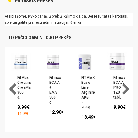
PANAŠIOS PREKĖS
Atsiprašome, ivyko panašių prekių ikėlimo klaida. Jei rezultatas kartojasi,
apie tai galite pranešti administracijai: 0 error
TO PAČIO GAMINTOJO PREKĖS
FitMax
Fitmax
FITMAX
Fitmax
Creatine
BCAA
Base
BCAA
CreaMax
+
Line
PRO
300
EAA
Arginine
120
g.
300
AKG
tabl.
g
–
€
8.99€
9.90€
200g
12.90€
11.99€
13.49€