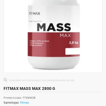
Spauskite ant nuotraukos, kad padidintumėte vaizdą
FITMAX MASS MAX 2800 G
Prekės kodas: FTXMM28
Gamintojas:
Fitmax