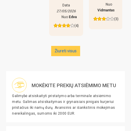
Nuo
Data
Vidmantas
27/05/2026
Nuo
Edva
(3)
(4)
Žiureti visus
MOKĖKITE PREKIŲ ATSIĖMIMO METU
Galimybė atsiskaityti pristatymo arba terminale atsiėmimo
metu. Galimas atsiskaitymas ir grynaisiais pinigais kurjeriui
pristačius iki namų durų. Avansinis ar išankstinis mokėjimas
nereikalingas, sumoms iki 2000 EUR.