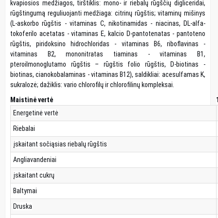
kvapiosios medžiagos, tirštiklis: mono- ir riebalų rūgščių digliceridai,
rūgštingumą reguliuojanti medžiaga: citrinų rūgštis; vitaminų mišinys
(L-askorbo rūgštis - vitaminas C, nikotinamidas - niacinas, DL-alfa-
tokoferilo acetatas - vitaminas E, kalcio D-pantotenatas - pantoteno
rūgštis, piridoksino hidrochloridas - vitaminas B6, riboflavinas -
vitaminas B2, mononitratas tiaminas - vitaminas B1,
pteroilmonoglutamo rūgštis – rūgštis folio rūgštis, D-biotinas -
biotinas, cianokobalaminas - vitaminas B12), saldikliai: acesulfamas K,
sukralozė; dažiklis: vario chlorofilų ir chlorofilinų kompleksai.
Maistinė vertė
Energetinė vertė
Riebalai
įskaitant sočiąsias riebalų rūgštis
Angliavandeniai
įskaitant cukrų
Baltymai
Druska