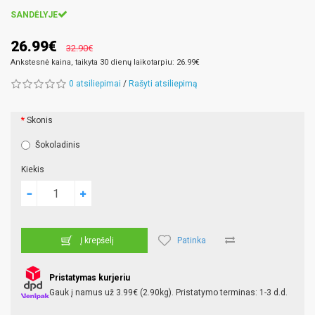
SANDĖLYJE
26.99€
32.90€
Ankstesnė kaina, taikyta 30 dienų laikotarpiu: 26.99€
0 atsiliepimai
/
Rašyti atsiliepimą
Skonis
Šokoladinis
Kiekis
Patinka
Į krepšelį
Pristatymas kurjeriu
Gauk į namus už 3.99€ (2.90kg). Pristatymo terminas: 1-3 d.d.