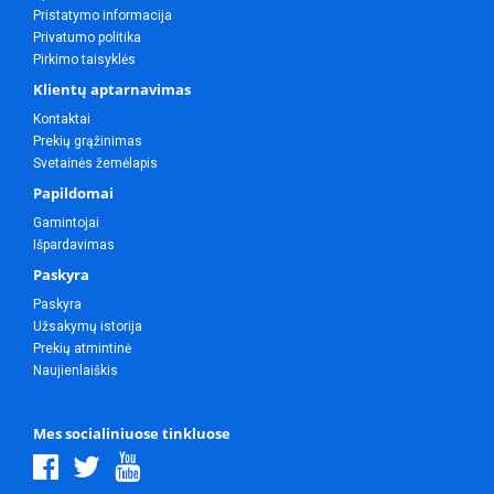
Pristatymo informacija
Privatumo politika
Pirkimo taisyklės
Klientų aptarnavimas
Kontaktai
Prekių grąžinimas
Svetainės žemėlapis
Papildomai
Gamintojai
Išpardavimas
Paskyra
Paskyra
Užsakymų istorija
Prekių atmintinė
Naujienlaiškis
Mes socialiniuose tinkluose