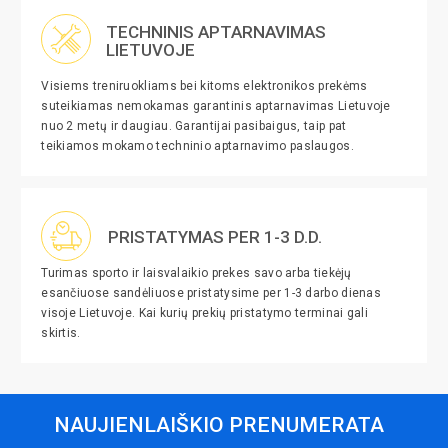
TECHNINIS APTARNAVIMAS
LIETUVOJE
Visiems treniruokliams bei kitoms elektronikos prekėms
suteikiamas nemokamas garantinis aptarnavimas Lietuvoje
nuo 2 metų ir daugiau. Garantijai pasibaigus, taip pat
teikiamos mokamo techninio aptarnavimo paslaugos.
PRISTATYMAS PER 1-3 D.D.
Turimas sporto ir laisvalaikio prekes savo arba tiekėjų
esančiuose sandėliuose pristatysime per 1-3 darbo dienas
visoje Lietuvoje. Kai kurių prekių pristatymo terminai gali
skirtis.
NAUJIENLAIŠKIO PRENUMERATA