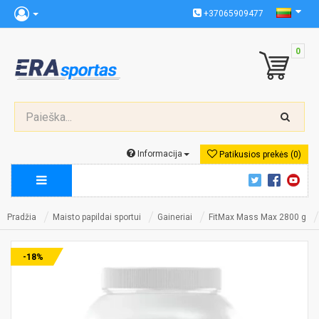
+37065909477
0
Informacija
Patikusios prekės (0)
Pradžia
Maisto papildai sportui
Gaineriai
FitMax Mass Max 2800 g
-18%