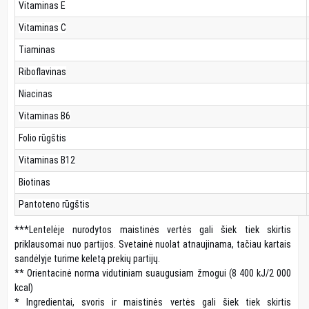
Vitaminas E
Vitaminas C
Tiaminas
Riboflavinas
Niacinas
Vitaminas B6
Folio rūgštis
Vitaminas B12
Biotinas
Pantoteno rūgštis
***Lentelėje nurodytos maistinės vertės gali šiek tiek skirtis
priklausomai nuo partijos. Svetainė nuolat atnaujinama, tačiau kartais
sandėlyje turime keletą prekių partijų.
** Orientacinė norma vidutiniam suaugusiam žmogui (8 400 kJ/2 000
kcal)
* Ingredientai, svoris ir maistinės vertės gali šiek tiek skirtis