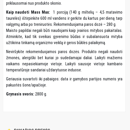
priklausomai nuo produkto skonio.
Kaip naudoti Mass Max:
1 porciją (140 g miltelių – 4,5 matavimo
taurelės) ištirpinkite 600 ml vandens ir gerkite du kartus per dieną tarp
valgymų arba po treniruotės. Rekomenduojama paros dozė – 280 g.
Maisto papildai negali būti naudojami kaip įvairios mitybos pakaitalas.
Atminkite, kad tik sveikas gyvenimo būdas ir subalansuota mityba
užtikrina tinkamą organizmo veiklą ir geros būklės palaikymą.
Neviršykite rekomenduojamos paros dozės. Produkto negali naudoti
žmonės, alergiški bet kuriai jo sudedamajai daliai. Laikyti mažiems
vaikams nepasiekiamoje vietoje. Laikyti sausoje vietoje kambario
temperatūroje sandariai uždarytuose induose.
Geriausia suvartoti iki pabaigos: data ir gamybos partijos numeris yra
pakuotės šone/apačioje.
Grynasis svoris:
2800 g.