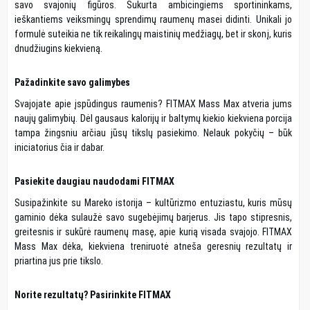
savo svajonių figūros. Sukurta ambicingiems sportininkams,
ieškantiems veiksmingų sprendimų raumenų masei didinti. Unikali jo
formulė suteikia ne tik reikalingų maistinių medžiagų, bet ir skonį, kuris
dnudžiugins kiekvieną.
Pažadinkite savo galimybes
Svajojate apie įspūdingus raumenis? FITMAX Mass Max atveria jums
naujų galimybių. Dėl gausaus kalorijų ir baltymų kiekio kiekviena porcija
tampa žingsniu arčiau jūsų tikslų pasiekimo. Nelauk pokyčių – būk
iniciatorius čia ir dabar.
Pasiekite daugiau naudodami FITMAX
Susipažinkite su Mareko istorija – kultūrizmo entuziastu, kuris mūsų
gaminio dėka sulaužė savo sugebėjimų barjerus. Jis tapo stipresnis,
greitesnis ir sukūrė raumenų masę, apie kurią visada svajojo. FITMAX
Mass Max dėka, kiekviena treniruotė atneša geresnių rezultatų ir
priartina jus prie tikslo.
Norite rezultatų? Pasirinkite FITMAX