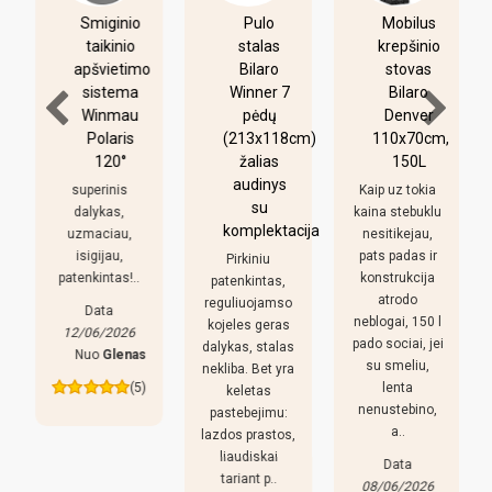
Smiginio
Pulo
Mobilus
taikinio
stalas
krepšinio
apšvietimo
Bilaro
stovas
sistema
Winner 7
Bilaro
Winmau
pėdų
Denver
Polaris
(213x118cm)
110x70cm,
120°
žalias
150L
audinys
superinis
Kaip uz tokia
su
dalykas,
kaina stebuklu
komplektacija
uzmaciau,
nesitikejau,
isigijau,
pats padas ir
Pirkiniu
patenkintas!..
konstrukcija
patenkintas,
atrodo
reguliuojamso
Data
neblogai, 150 l
kojeles geras
12/06/2026
pado sociai, jei
dalykas, stalas
Nuo
Glenas
su smeliu,
nekliba. Bet yra
(5)
lenta
keletas
nenustebino,
pastebejimu:
a..
lazdos prastos,
liaudiskai
Data
tariant p..
08/06/2026