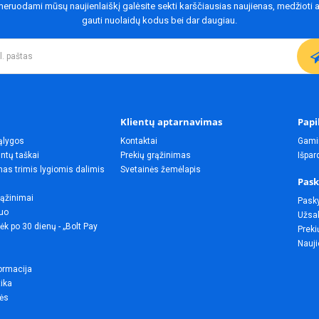
eruodami mūsų naujienlaiškį galėsite sekti karščiausias naujienas, medžioti a
gauti nuolaidų kodus bei dar daugiau.
Klientų aptarnavimas
Papi
ąlygos
Kontaktai
Gami
ntų taškai
Prekių grąžinimas
Išpa
as trimis lygiomis dalimis
Svetainės žemėlapis
Pask
rąžinimai
Pask
uo
Užsak
ėk po 30 dienų - „Bolt Pay
Preki
Nauji
ormacija
tika
lės