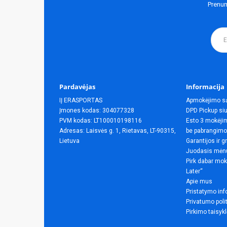
Prenum
Pardavėjas
Informacija
IĮ ERASPORTAS
Apmokėjimo s
Įmones kodas: 304077328
DPD Pickup siu
PVM kodas: LT100010198116
Esto 3 mokėjim
Adresas: Laisvės g. 1, Rietavas, LT-90315,
be pabrangimo
Lietuva
Garantijos ir g
Juodasis mėn
Pirk dabar mok
Later“
Apie mus
Pristatymo inf
Privatumo poli
Pirkimo taisyk