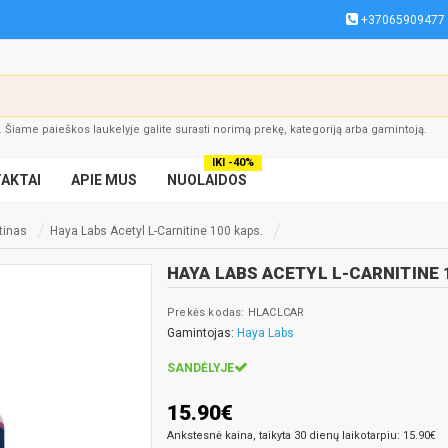
+37065909477
į. Šiame paieškos laukelyje galite surasti norimą prekę, kategoriją arba gamintoją.
IKI -40%
AKTAI
APIE MUS
NUOLAIDOS
itinas
Haya Labs Acetyl L-Carnitine 100 kaps.
HAYA LABS ACETYL L-CARNITINE 
Prekės kodas: HLACLCAR
Gamintojas:
Haya Labs
SANDĖLYJE
15.90€
Ankstesnė kaina, taikyta 30 dienų laikotarpiu: 15.90€