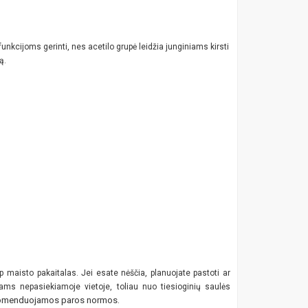
funkcijoms gerinti, nes acetilo grupė leidžia junginiams kirsti
ą.
maisto pakaitalas. Jei esate nėščia, planuojate pastoti ar
ikams nepasiekiamoje vietoje, toliau nuo tiesioginių saulės
rekomenduojamos paros normos.