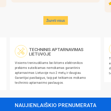
Žiureti visus
TECHNINIS APTARNAVIMAS
LIETUVOJE
T
Visiems treniruokliams bei kitoms elektronikos
e
prekėms suteikiamas nemokamas garantinis
d
aptarnavimas Lietuvoje nuo 2 metų ir daugiau.
t
Garantijai pasibaigus, taip pat teikiamos mokamo
techninio aptarnavimo paslaugos.
NAUJIENLAIŠKIO PRENUMERATA