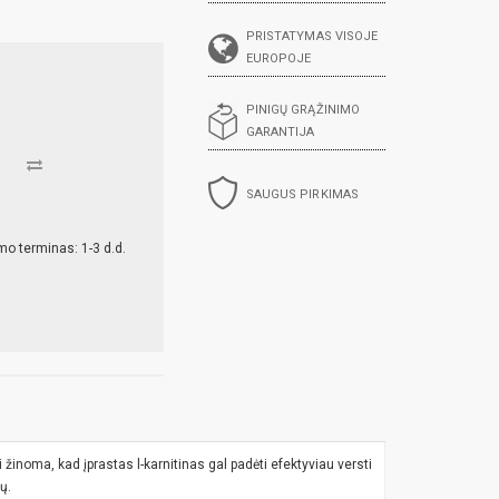
PRISTATYMAS VISOJE
EUROPOJE
PINIGŲ GRĄŽINIMO
GARANTIJA
SAUGUS PIRKIMAS
mo terminas: 1-3 d.d.
 žinoma, kad įprastas l-karnitinas gal padėti efektyviau versti
ų.