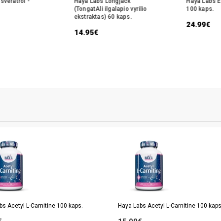
sveratrol -
Haya Labs Longjack
Haya Labs 
(TongatAli ilgalapio vyrilio
100 kaps.
ekstraktas) 60 kaps.
24.99€
14.95€
s Acetyl L-Carnitine 100 kaps.
Haya Labs Acetyl L-Carnitine 100 kaps