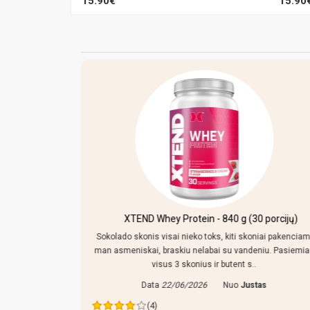
15.90€
15.90
kersiniu ir
XTEND Whey Protein - 840 g (30 porcijų)
Sokolado skonis visai nieko toks, kiti skoniai pakenciam
man asmeniskai, braskiu nelabai su vandeniu. Pasiemi
mpo reguliuoti,
visus 3 skonius ir butent s..
 tiek prikisus
Data
22/06/2026
Nuo
Justas
ras
(4)