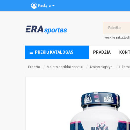
Paskyra
Įveskite raktažod
PREKIŲ KATALOGAS
PRADŽIA
KONT
Pradžia
Maisto papildai sportui
Amino rūgštys
L-karn