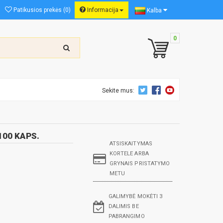
Patikusios prekės (0)
Informacija
Kalba
0
Sekite mus:
100 KAPS.
ATSISKAITYMAS
KORTELE ARBA
GRYNAIS PRISTATYMO
METU
GALIMYBĖ MOKĖTI 3
DALIMIS BE
PABRANGIMO