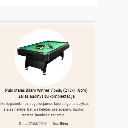
Pulo stalas Bilaro Winner 7 pėdų (213x118cm)
Mobi
žalias audinys su komplektacija
irkiniu patenkintas, reguliuojamso kojeles geras dalykas,
Kaip uz toki
stalas nekliba. Bet yra keletas pastebejimu: lazdos
konstrukcija
prastos, liaudiskai tariant p..
Data
27/05/2026
Nuo
Edva
Da