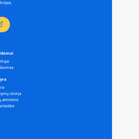
kcijas,
ldomai
ntojai
rdavimas
yra
yra
ymų istorija
ų atmintinė
enlaiškis