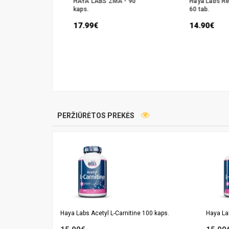
 200 g.
HAYA LABS ZMA - 90
Haya Labs Re
kaps.
60 tab.
17.99€
14.90€
PERŽIŪRĖTOS PREKĖS
Haya Labs Acetyl L-Carnitine 100 kaps.
Haya Lab