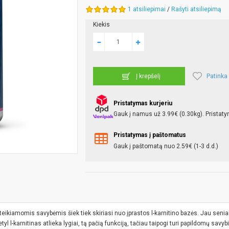
1 atsiliepimai
/
Rašyti atsiliepimą
Kiekis
Patinka
Į krepšelį
Pristatymas kurjeriu
Gauk į namus už 3.99€ (0.30kg). Pristaty
Pristatymas į paštomatus
Gauk į paštomatą nuo 2.59€ (1-3 d.d.)
uteikiamomis savybėmis šiek tiek skiriasi nuo įprastos l-karnitino bazės. Jau seniai
etyl l-karnitinas atlieka lygiai, tą pačią funkciją, tačiau taipogi turi papildomų savybi