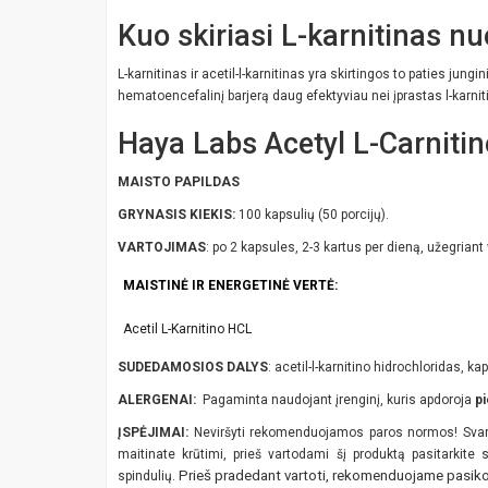
Kuo skiriasi L-karnitinas nu
L-karnitinas ir acetil-l-karnitinas yra skirtingos to paties ju
hematoencefalinį barjerą daug efektyviau nei įprastas l-karniti
Haya Labs Acetyl L-Carnitin
MAISTO PAPILDAS
GRYNASIS KIEKIS:
100 kapsulių (50 porcijų).
VARTOJIMAS
: po 2 kapsules, 2-3 kartus per dieną, užegriant
MAISTINĖ IR ENERGETINĖ VERTĖ:
Acetil L-Karnitino HCL
SUDEDAMOSIOS DALYS
: acetil-l-karnitino hidrochloridas, 
ALERGENAI:
Pagaminta naudojant įrenginį, kuris apdoroja
pi
ĮSPĖJIMAI:
Neviršyti rekomenduojamos paros normos! Svarbu
maitinate krūtimi, prieš vartodami šį produktą pasitarkite 
Prieš pradedant vartoti, rekomenduojame pasikon
spindulių.