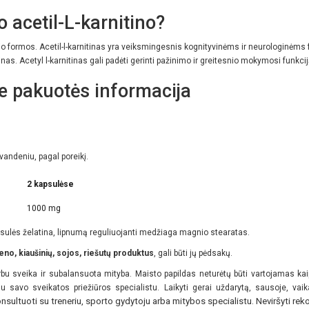
o acetil-L-karnitino?
nginio formos. Acetil-l-karnitinas yra veiksmingesnis kognityvinėms ir neurologinėms 
nas. Acetyl l-karnitinas gali padėti gerinti pažinimo ir greitesnio mokymosi funkcij
e pakuotės informacija
 vandeniu, pagal poreikį.
2 kapsulėse
1000 mg
kapsulės želatina, lipnumą reguliuojanti medžiaga magnio stearatas.
eno, kiaušinių, sojos, riešutų produktus
, gali būti jų pėdsakų.
 sveika ir subalansuota mityba. Maisto papildas neturėtų būti vartojamas kaip 
su savo sveikatos priežiūros specialistu. Laikyti gerai uždarytą, sausoje, va
sultuoti su treneriu, sporto gydytoju arba mitybos specialistu. Neviršyti 