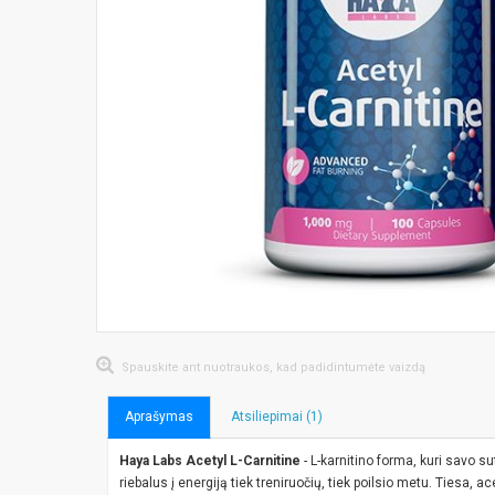
Spauskite ant nuotraukos, kad padidintumėte vaizdą
Aprašymas
Atsiliepimai (1)
Haya Labs Acetyl L-Carnitine
- L-karnitino forma, kuri savo s
riebalus į energiją tiek treniruočių, tiek poilsio metu. Tiesa, ac