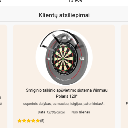
€
15.90€
Klientų atsiliepimai
Smiginio taikinio apšvietimo sistema Winmau
Polaris 120°
i
au
superinis dalykas, uzmaciau, isigijau, patenkintas!..
P
Data
12/06/2026
Nuo
Glenas
(5)