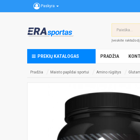
Paskyra
Įveskite raktažod
PREKIŲ KATALOGAS
PRADŽIA
KONT
Pradžia
Maisto papildai sportui
Amino rūgštys
Gluta