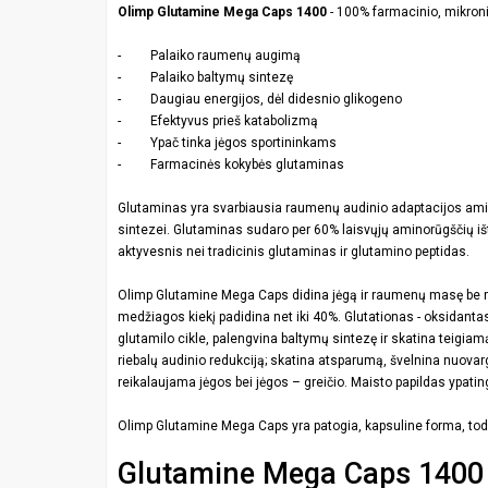
Olimp Glutamine Mega Caps 1400
- 100% farmacinio, mikroni
- Palaiko raumenų augimą
- Palaiko baltymų sintezę
- Daugiau energijos, dėl didesnio glikogeno
- Efektyvus prieš katabolizmą
- Ypač tinka jėgos sportininkams
- Farmacinės kokybės glutaminas
Glutaminas yra svarbiausia raumenų audinio adaptacijos amin
sintezei. Glutaminas sudaro per 60% laisvųjų aminorūgščių iš
aktyvesnis nei tradicinis glutaminas ir glutamino peptidas.
Olimp Glutamine Mega Caps didina jėgą ir raumenų masę be rieb
medžiagos kiekį padidina net iki 40%. Glutationas - oksidan
glutamilo cikle, palengvina baltymų sintezę ir skatina teigiam
riebalų audinio redukciją; skatina atsparumą, švelnina nuov
reikalaujama jėgos bei jėgos – greičio. Maisto papildas ypatinga
Olimp Glutamine Mega Caps yra patogia, kapsuline forma, todėl 
Glutamine Mega Caps 1400