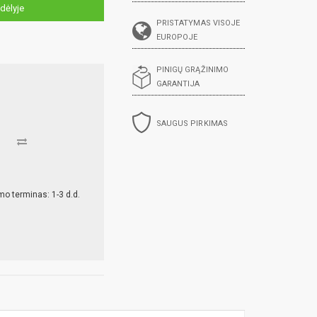
dėlyje
PRISTATYMAS VISOJE
EUROPOJE
PINIGŲ GRĄŽINIMO
GARANTIJA
SAUGUS PIRKIMAS
mo terminas: 1-3 d.d.