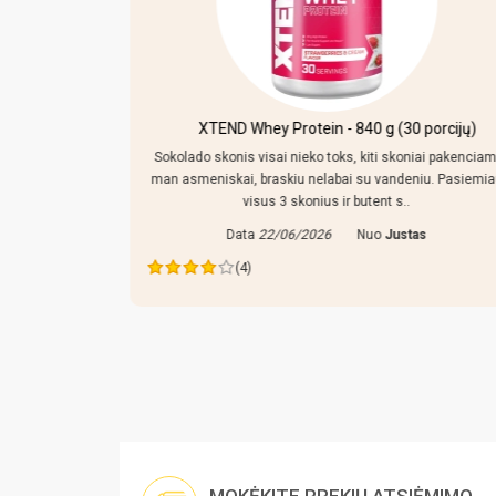
kersiniu ir
XTEND Whey Protein - 840 g (30 porcijų)
Sokolado skonis visai nieko toks, kiti skoniai pakenciam
man asmeniskai, braskiu nelabai su vandeniu. Pasiemi
mpo reguliuoti,
visus 3 skonius ir butent s..
 tiek prikisus
Data
22/06/2026
Nuo
Justas
ras
(4)
MOKĖKITE PREKIŲ ATSIĖMIMO