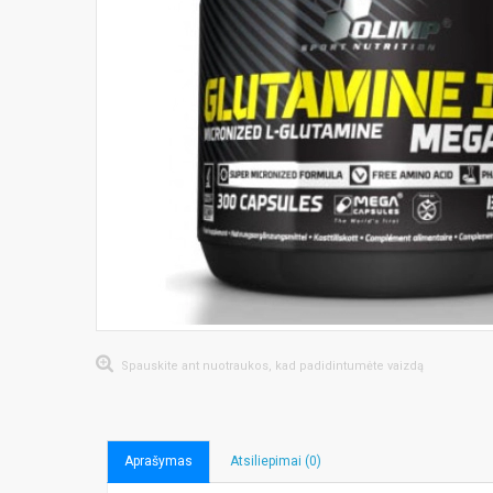
Spauskite ant nuotraukos, kad padidintumėte vaizdą
Aprašymas
Atsiliepimai (0)