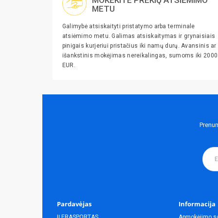
METU
Galimybė atsiskaityti pristatymo arba terminale
atsiėmimo metu. Galimas atsiskaitymas ir grynaisiais
pinigais kurjeriui pristačius iki namų durų. Avansinis ar
išankstinis mokėjimas nereikalingas, sumoms iki 2000
EUR.
Prenum
Pardavėjas
Informacija
IĮ ERASPORTAS
Apmokėjimo s