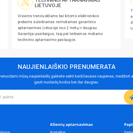
LIETUVOJE
T
Visiems treniruokliams bei kitoms elektronikos
e
prekėms suteikiamas nemokamas garantinis
d
aptarnavimas Lietuvoje nuo 2 metų ir daugiau.
t
Garantijai pasibaigus, taip pat teikiamos mokamo
techninio aptarnavimo paslaugos.
NAUJIENLAIŠKIO PRENUMERATA
eruodami mūsų naujienlaiškį galėsite sekti karščiausias naujienas, medžioti a
gauti nuolaidų kodus bei dar daugiau.
Klientų aptarnavimas
Papi
ąlygos
Kontaktai
Gami