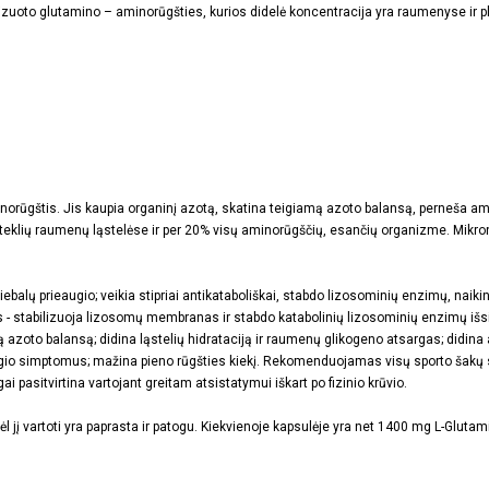
zuoto glutamino – aminorūgšties, kurios didelė koncentracija yra raumenyse ir 
orūgštis. Jis kaupia organinį azotą, skatina teigiamą azoto balansą, perneša a
teklių raumenų ląstelėse ir per 20% visų aminorūgščių, esančių organizme. Mikro
alų prieaugio; veikia stipriai antikataboliškai, stabdo lizosominių enzimų, naiki
tas - stabilizuoja lizosomų membranas ir stabdo katabolinių lizosominių enzimų 
ą azoto balansą; didina ląstelių hidrataciją ir raumenų glikogeno atsargas; didina 
argio simptomus; mažina pieno rūgšties kiekį. Rekomenduojamas visų sporto šakų
i pasitvirtina vartojant greitam atsistatymui iškart po fizinio krūvio.
jį vartoti yra paprasta ir patogu. Kiekvienoje kapsulėje yra net 1400 mg L-Glutami