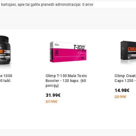
artojasi, apie tai galite pranešti administracijai: 0 error
ne 1000
Olimp T-100 Male Testo
Olimp Creat
0 tabl.
Booster - 120 kaps. (60
Caps 1250 -
porcijų)
14.98€
31.99€
23.99€
37.99€