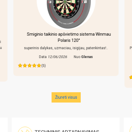
Smiginio taikinio apšvietimo sistema Winmau
Polaris 120°
i
au
superinis dalykas, uzmaciau, isigijau, patenkintas!..
P
Data
12/06/2026
Nuo
Glenas
(5)
Žiureti visus
TECHNINIS APTARNAVIMAS