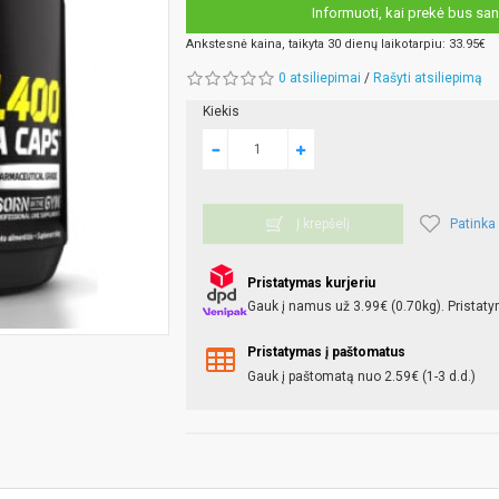
Informuoti, kai prekė bus san
Ankstesnė kaina, taikyta 30 dienų laikotarpiu: 33.95€
0 atsiliepimai
/
Rašyti atsiliepimą
Kiekis
Patinka
Į krepšelį
Pristatymas kurjeriu
Gauk į namus už 3.99€ (0.70kg). Pristaty
Pristatymas į paštomatus
Gauk į paštomatą nuo 2.59€ (1-3 d.d.)