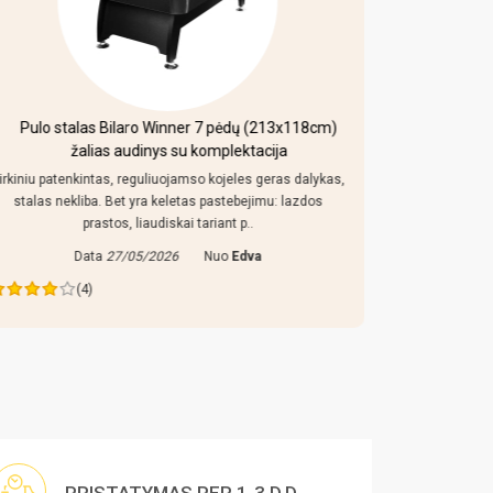
Pulo stalas Bilaro Winner 7 pėdų (213x118cm)
Mobi
žalias audinys su komplektacija
irkiniu patenkintas, reguliuojamso kojeles geras dalykas,
Kaip uz toki
stalas nekliba. Bet yra keletas pastebejimu: lazdos
konstrukcija
prastos, liaudiskai tariant p..
Data
27/05/2026
Nuo
Edva
Da
(4)
PRISTATYMAS PER 1-3 D.D.