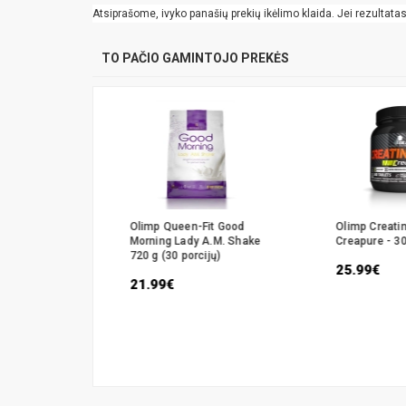
Atsiprašome, ivyko panašių prekių ikėlimo klaida. Jei rezultatas k
TO PAČIO GAMINTOJO PREKĖS
ne Malate
Olimp Queen-Fit Good
Olimp Creati
Morning Lady A.M. Shake
Creapure - 30
720 g (30 porcijų)
25.99€
21.99€