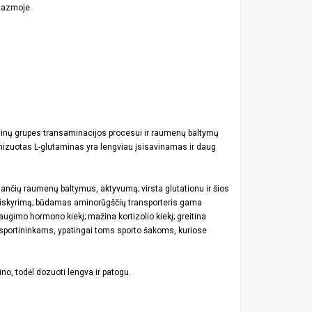
plazmoje.
minų grupes transaminacijos procesui ir raumenų baltymų
nizuotas L-glutaminas yra lengviau įsisavinamas ir daug
nančių raumenų baltymus, aktyvumą; virsta glutationu ir šios
išsiskyrimą; būdamas aminorūgščių transporteris gama
augimo hormono kiekį; mažina kortizolio kiekį; greitina
 sportininkams, ypatingai toms sporto šakoms, kuriose
no, todėl dozuoti lengva ir patogu.