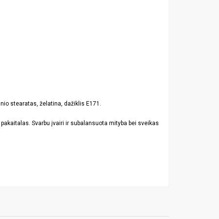
o stearatas, želatina, dažiklis E171.
akaitalas. Svarbu įvairi ir subalansuota mityba bei sveikas