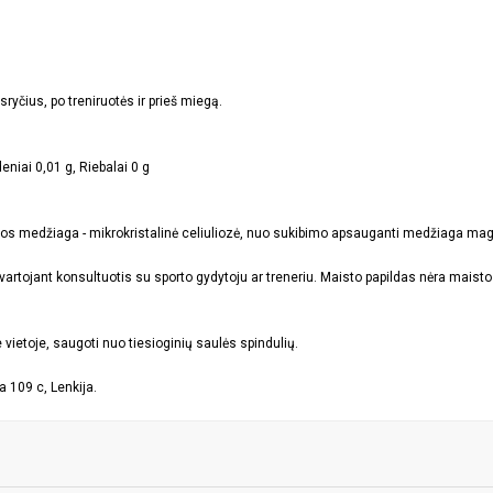
sryčius, po treniruotės ir prieš miegą.
eniai 0,01 g, Riebalai 0 g
os medžiaga - mikrokristalinė celiuliozė, nuo sukibimo apsauganti medžiaga magni
tojant konsultuotis su sporto gydytoju ar treneriu. Maisto papildas nėra maisto p
vietoje, saugoti nuo tiesioginių saulės spindulių.
 109 c, Lenkija.