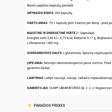
Maisto papildas kapsulių pavidale
GRYNASIS KIEKIS:
300 kapsulių.
VARTOJIMAS:
Po 1 kapsulę gerti 3 kartus per dieną - prieš pu
MAISTIN
Ė IR ENERGETINĖ VERTĖ
(1 kapsulėje):
Energinė vertė 3,06 kJ / 0,73 kcal, Baltymai 0,17 g, Angliavand
L-Glutaminas 1400 mg
SUDEDAMOSIOS DALYS:
L-glutaminas, lipnumą reguliuojanči
ĮSPĖJIMAI:
Neviršyti rekomenduojamos paros normos. Prieš var
gyvenimo būdas.
LAIKYMAS:
Laikyti sausoje, vėsioje, vaikams nepasiekiamoje 
GAMINTOJAS:
OLIMP LABARATORIES Sp. z. o. o. Nagawczyna
PANAŠIOS PREKĖS