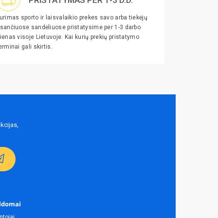
urimas sporto ir laisvalaikio prekes savo arba tiekėjų
sančiuose sandėliuose pristatysime per 1-3 darbo
ienas visoje Lietuvoje. Kai kurių prekių pristatymo
erminai gali skirtis.
kcijas,
ldomai
ntojai