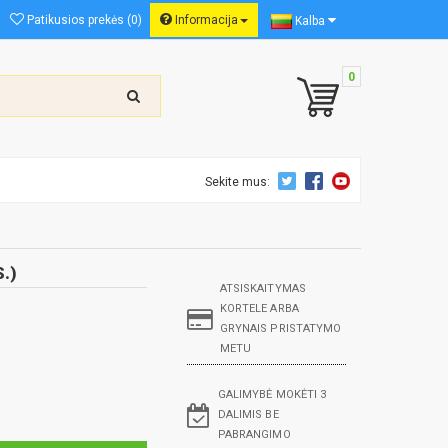
Patikusios prekės (0)
Informacija
Kalba
0
Sekite mus:
.)
ATSISKAITYMAS
KORTELE ARBA
GRYNAIS PRISTATYMO
METU
GALIMYBĖ MOKĖTI 3
DALIMIS BE
PABRANGIMO