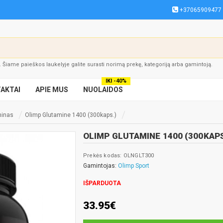
+37065909477
į. Šiame paieškos laukelyje galite surasti norimą prekę, kategoriją arba gamintoją.
IKI -40%
AKTAI
APIE MUS
NUOLAIDOS
minas
Olimp Glutamine 1400 (300kaps.)
OLIMP GLUTAMINE 1400 (300KAPS
Prekės kodas: OLNGLT300
Gamintojas:
Olimp Sport
IŠPARDUOTA
33.95€