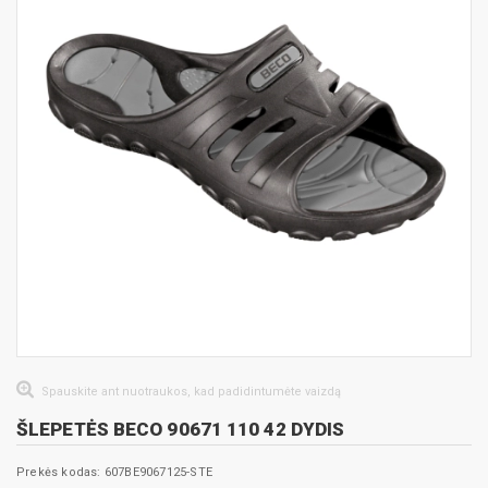
Spauskite ant nuotraukos, kad padidintumėte vaizdą
ŠLEPETĖS BECO 90671 110 42 DYDIS
Prekės kodas: 607BE9067125-STE