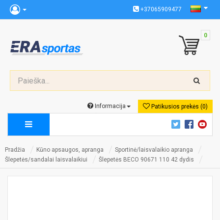
+37065909477
0
Informacija
Patikusios prekės (0)
Pradžia
Kūno apsaugos, apranga
Sportinė/laisvalaikio apranga
Šlepetės/sandalai laisvalaikiui
Šlepetės BECO 90671 110 42 dydis