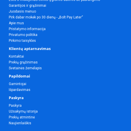
Garantijos ir grąžinimai
Juodasis mėnuo
Pirk dabar mokėk po 30 dienų - „Bolt Pay Later“
Apie mus
Pristatymo informacija
Privatumo politika
Pirkimo taisyklės
Klientų aptarnavimas
Kontaktai
Prekių grąžinimas
Svetainės žemėlapis
Papildomai
Gamintojai
Išpardavimas
Paskyra
Paskyra
Užsakymų istorija
Prekių atmintinė
Naujienlaiškis