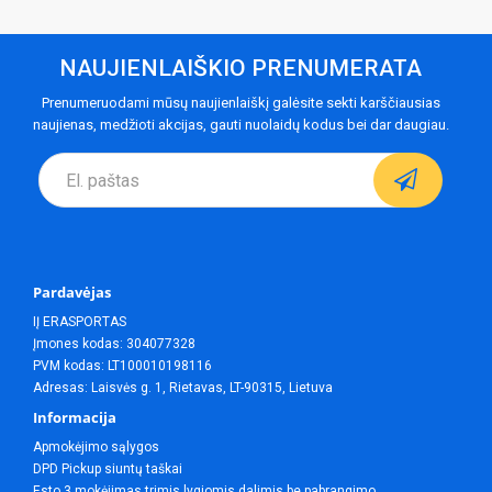
NAUJIENLAIŠKIO PRENUMERATA
Prenumeruodami mūsų naujienlaiškį galėsite sekti karščiausias
naujienas, medžioti akcijas, gauti nuolaidų kodus bei dar daugiau.
Pardavėjas
IĮ ERASPORTAS
Įmones kodas: 304077328
PVM kodas: LT100010198116
Adresas: Laisvės g. 1, Rietavas, LT-90315, Lietuva
Informacija
Apmokėjimo sąlygos
DPD Pickup siuntų taškai
Esto 3 mokėjimas trimis lygiomis dalimis be pabrangimo