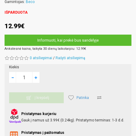
Gamintojas:
Beco
IŠPARDUOTA
12.99€
Informuoti, kai prekė bus sandėlyje
Ankstesnė kaina, taikyta 30 dienų laikotarpiu: 12.99€
0 atsiliepimai
/
Rašyti atsiliepimą
Kiekis
Patinka
Į krepšelį
Pristatymas kurjeriu
Gauk į namus už 3.99€ (0.24kg). Pristatymo terminas: 1-3 d.d.
Pristatymas į paštomatus