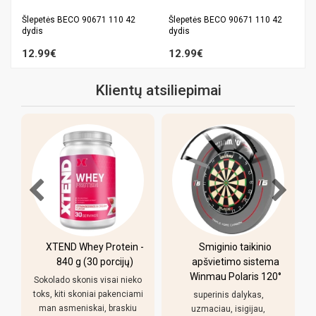
Šlepetės BECO 90671 110 42
Šlepetės BECO 90671 110 42
dydis
dydis
12.99€
12.99€
Klientų atsiliepimai
XTEND Whey Protein -
Smiginio taikinio
u
840 g (30 porcijų)
apšvietimo sistema
Winmau Polaris 120°
Sokolado skonis visai nieko
toks, kiti skoniai pakenciami
superinis dalykas,
man asmeniskai, braskiu
uzmaciau, isigijau,