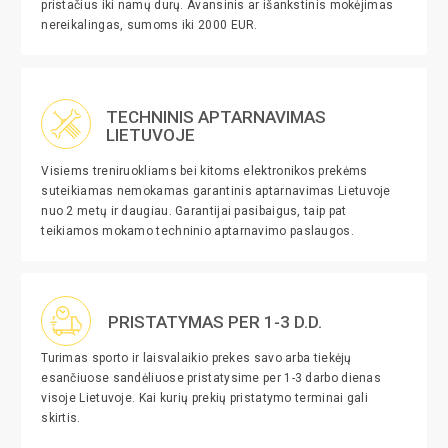
pristačius iki namų durų. Avansinis ar išankstinis mokėjimas
nereikalingas, sumoms iki 2000 EUR.
TECHNINIS APTARNAVIMAS
LIETUVOJE
Visiems treniruokliams bei kitoms elektronikos prekėms
suteikiamas nemokamas garantinis aptarnavimas Lietuvoje
nuo 2 metų ir daugiau. Garantijai pasibaigus, taip pat
teikiamos mokamo techninio aptarnavimo paslaugos.
PRISTATYMAS PER 1-3 D.D.
Turimas sporto ir laisvalaikio prekes savo arba tiekėjų
esančiuose sandėliuose pristatysime per 1-3 darbo dienas
visoje Lietuvoje. Kai kurių prekių pristatymo terminai gali
skirtis.