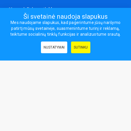
Mes socialiniuose tinkluose
Ši svetainė naudoja slapukus
Mes naudojame slapukus, kad pagerintume jūsų naršymo
patirtį mūsų svetainėje, suasmenintume turinį ir reklamą,
Visos teisės saugomos.
teiktume socialinių tinklų funkcijas ir analizuotume srautą.
Sporto ir laisvalaikio prekės, maisto papildai - erasportas.lt © 2026
NUSTATYMAI
SUTINKU
Naudingos nuorodos:
Prekės grožiui ir sveikatai
|
Civilinis draudimas