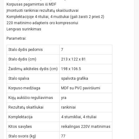
Korpusas pagamintas iš MDF
Įmontuoti rankiniai rezultatų skaičiuotuvai
Komplektacijoje 4 rituliai, 4 muštukai (gali žaisti 2 prieš 2)
220 maitinimo adapteris oro kompresoriui
Lengvas surinkimas
Parametrai:
Stalo dydis pėdomis
7
Stalo dydis (cm)
213 x 122 x 81
Žaidimų aikštelės dydis (cm)
198 x 106.5
Stalo spalva
spalvota grafika
Korpuso medžiaga
MDF su PVC paviršiumi
Kojų aukščio reguliavimas
yra
Rezultatų skaitliukai
rankiniai
Komplektacija
4 stumikliai, 4 rituliai
Kitos savybės
reikalingas 220V maitinimas
Stalo svoris (kg)
77