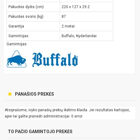
Pakuotės dydis (cm)
220 x 127 x 29.2
Pakuotės svoris (kg)
87
Garantija
2 metai
Gamintojas
Buffalo, Nyderlandai
Gamintojas:
PANAŠIOS PREKĖS
Atsiprašome, ivyko panašių prekių ikėlimo klaida. Jei rezultatas kartojasi,
apie tai galite pranešti administracijai: 0 error
TO PAČIO GAMINTOJO PREKĖS