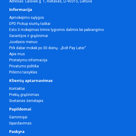
Adresas: Laisvės g. 1, Rietavas, LT-90315, Lietuva
Informacija
Apmokėjimo sąlygos
DPD Pickup siuntų taškai
Esto 3 mokėjimas trimis lygiomis dalimis be pabrangimo
Garantijos ir grąžinimai
Juodasis mėnuo
Pirk dabar mokėk po 30 dienų - „Bolt Pay Later“
Apie mus
Pristatymo informacija
Privatumo politika
Pirkimo taisyklės
Klientų aptarnavimas
Kontaktai
Prekių grąžinimas
Svetainės žemėlapis
Papildomai
Gamintojai
Išpardavimas
Paskyra