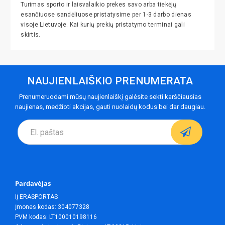
Turimas sporto ir laisvalaikio prekes savo arba tiekėjų
esančiuose sandėliuose pristatysime per 1-3 darbo dienas
visoje Lietuvoje. Kai kurių prekių pristatymo terminai gali
skirtis.
NAUJIENLAIŠKIO PRENUMERATA
Prenumeruodami mūsų naujienlaiškį galėsite sekti karščiausias
naujienas, medžioti akcijas, gauti nuolaidų kodus bei dar daugiau.
Pardavėjas
IĮ ERASPORTAS
Įmones kodas: 304077328
PVM kodas: LT100010198116