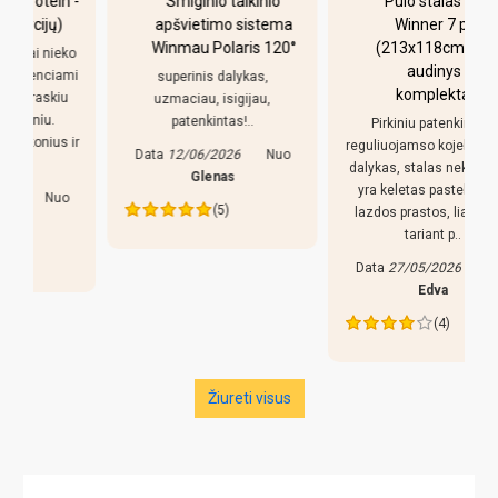
-
Smiginio taikinio
Pulo stalas Bilaro
apšvietimo sistema
Winner 7 pėdų
Winmau Polaris 120°
(213x118cm) žalias
o
audinys su
i
superinis dalykas,
komplektacija
uzmaciau, isigijau,
patenkintas!..
Pirkiniu patenkintas,
r
reguliuojamso kojeles geras
Data
12/06/2026
Nuo
dalykas, stalas nekliba. Bet
Glenas
yra keletas pastebejimu:
(5)
lazdos prastos, liaudiskai
tariant p..
Data
27/05/2026
Nuo
Edva
(4)
Žiureti visus