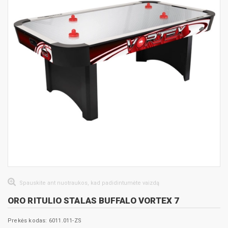
Spauskite ant nuotraukos, kad padidintumėte vaizdą
ORO RITULIO STALAS BUFFALO VORTEX 7
Prekės kodas: 6011.011-ZS