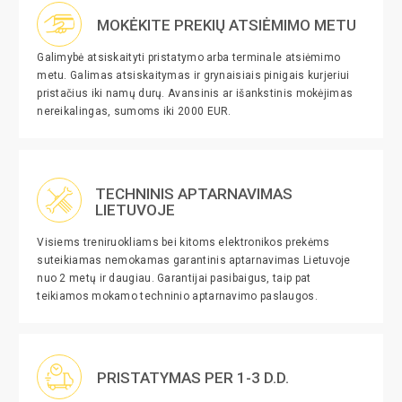
MOKĖKITE PREKIŲ ATSIĖMIMO METU
Galimybė atsiskaityti pristatymo arba terminale atsiėmimo
metu. Galimas atsiskaitymas ir grynaisiais pinigais kurjeriui
pristačius iki namų durų. Avansinis ar išankstinis mokėjimas
nereikalingas, sumoms iki 2000 EUR.
TECHNINIS APTARNAVIMAS
LIETUVOJE
Visiems treniruokliams bei kitoms elektronikos prekėms
suteikiamas nemokamas garantinis aptarnavimas Lietuvoje
nuo 2 metų ir daugiau. Garantijai pasibaigus, taip pat
teikiamos mokamo techninio aptarnavimo paslaugos.
PRISTATYMAS PER 1-3 D.D.