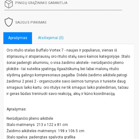
PINIGŲ GRĄŽINIMO GARANTIJA
SAUGUS PIRKIMAS
Aprašymas
Atsiliepimai (0)
Oro ritulio stalas Buffalo Vortex 7 - naujas ir populiarus, vienas iš
stipriausių ir atspariausių oro ritulio stalų savo kainos kategorijoje. Stalo
šonai padengti aliuminiu, o visa žaidimo akstelė - nerūdijančio plieno
plokšte - tai suteikia ypatingą ilgaažiškumą bei labai malonų ritulio
slydimą galingo kompresoriaus pagalba. Didelė žaidimo aikštelė patogi
žaidimui 2 prieš 2 - organizuoite savo šeimos turnyrus ir turėsite daug
smagaus laiko kartu. oro ritulys ne tik smagus laiko praleidimas, tačiau
ir geras būdas treniruoti savo reakciją, akių ir kūno koordinaciją.
Aprašymas:
Nerūdijančio plieno aikštelė
Stalo matmenys: 213 x 122 x 81 cm
Žaidimo aikštelės matmenys: 198 x 106.5 cm
Stalo spalva: padengtas spalvota grafika