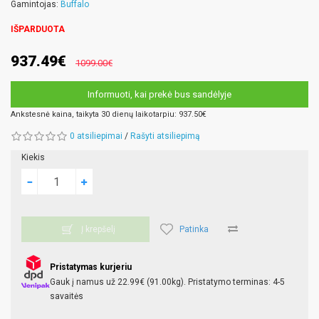
Gamintojas:
Buffalo
IŠPARDUOTA
937.49€
1099.00€
Informuoti, kai prekė bus sandėlyje
Ankstesnė kaina, taikyta 30 dienų laikotarpiu: 937.50€
0 atsiliepimai
/
Rašyti atsiliepimą
Kiekis
Patinka
Į krepšelį
Pristatymas kurjeriu
Gauk į namus už 22.99€ (91.00kg). Pristatymo terminas: 4-5
savaitės