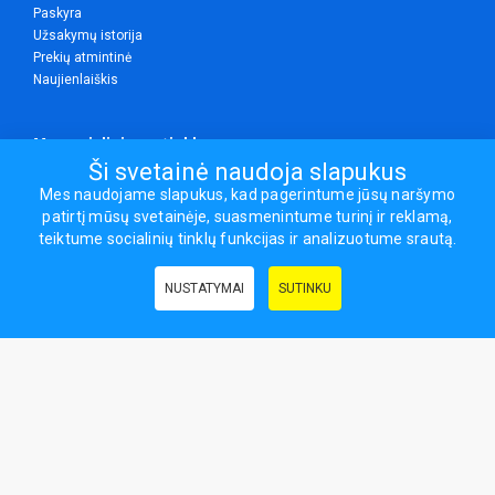
Paskyra
Užsakymų istorija
Prekių atmintinė
Naujienlaiškis
Mes socialiniuose tinkluose
Ši svetainė naudoja slapukus
Mes naudojame slapukus, kad pagerintume jūsų naršymo
patirtį mūsų svetainėje, suasmenintume turinį ir reklamą,
Visos teisės saugomos.
teiktume socialinių tinklų funkcijas ir analizuotume srautą.
Sporto ir laisvalaikio prekės, maisto papildai - erasportas.lt © 2026
NUSTATYMAI
SUTINKU
Naudingos nuorodos:
Prekės grožiui ir sveikatai
|
Civilinis draudimas