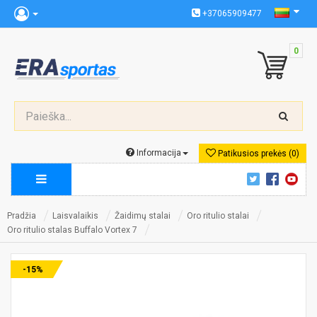
+37065909477
0
Informacija
Patikusios prekės (0)
Pradžia
Laisvalaikis
Žaidimų stalai
Oro ritulio stalai
Oro ritulio stalas Buffalo Vortex 7
-15%