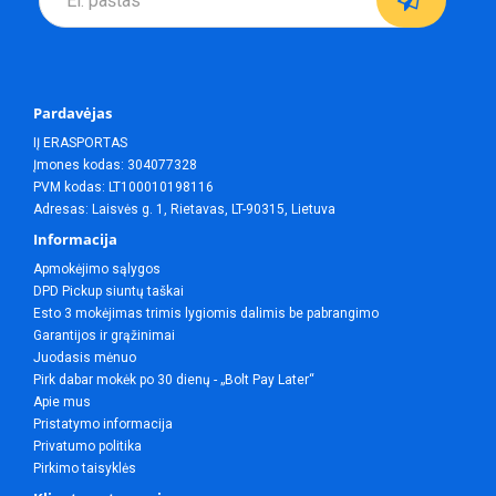
Pardavėjas
IĮ ERASPORTAS
Įmones kodas: 304077328
PVM kodas: LT100010198116
Adresas: Laisvės g. 1, Rietavas, LT-90315, Lietuva
Informacija
Apmokėjimo sąlygos
DPD Pickup siuntų taškai
Esto 3 mokėjimas trimis lygiomis dalimis be pabrangimo
Garantijos ir grąžinimai
Juodasis mėnuo
Pirk dabar mokėk po 30 dienų - „Bolt Pay Later“
Apie mus
Pristatymo informacija
Privatumo politika
Pirkimo taisyklės