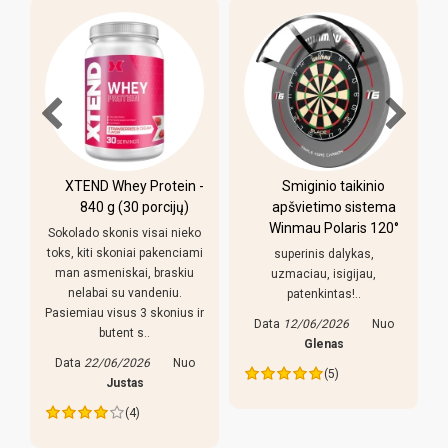
XTEND Whey Protein -
Smiginio taikinio
u
840 g (30 porcijų)
apšvietimo sistema
Winmau Polaris 120°
Sokolado skonis visai nieko
toks, kiti skoniai pakenciami
superinis dalykas,
man asmeniskai, braskiu
uzmaciau, isigijau,
nelabai su vandeniu.
patenkintas!..
Pasiemiau visus 3 skonius ir
Data
12/06/2026
Nuo
butent s..
s
Glenas
Data
22/06/2026
Nuo
(5)
Justas
(4)