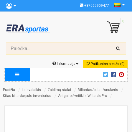
+37065909477
0
Informacija
Patikusios prekės (0)
Pradžia
Laisvalaikis
Žaidimų stalai
Biliardas/pulas/snukeris
Kitas biliardo/pulo inventorius
Antgalio šveitiklis Willards Pro