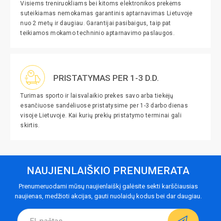
Visiems treniruokliams bei kitoms elektronikos prekėms
suteikiamas nemokamas garantinis aptarnavimas Lietuvoje
nuo 2 metų ir daugiau. Garantijai pasibaigus, taip pat
teikiamos mokamo techninio aptarnavimo paslaugos.
PRISTATYMAS PER 1-3 D.D.
Turimas sporto ir laisvalaikio prekes savo arba tiekėjų
esančiuose sandėliuose pristatysime per 1-3 darbo dienas
visoje Lietuvoje. Kai kurių prekių pristatymo terminai gali
skirtis.
NAUJIENLAIŠKIO PRENUMERATA
Prenumeruodami mūsų naujienlaiškį galėsite sekti karščiausias
naujienas, medžioti akcijas, gauti nuolaidų kodus bei dar daugiau.