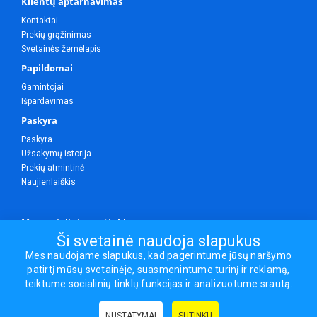
Klientų aptarnavimas
Kontaktai
Prekių grąžinimas
Svetainės žemėlapis
Papildomai
Gamintojai
Išpardavimas
Paskyra
Paskyra
Užsakymų istorija
Prekių atmintinė
Naujienlaiškis
Mes socialiniuose tinkluose
Ši svetainė naudoja slapukus
Mes naudojame slapukus, kad pagerintume jūsų naršymo
patirtį mūsų svetainėje, suasmenintume turinį ir reklamą,
Visos teisės saugomos.
teiktume socialinių tinklų funkcijas ir analizuotume srautą.
Sporto ir laisvalaikio prekės, maisto papildai - erasportas.lt © 2026
NUSTATYMAI
SUTINKU