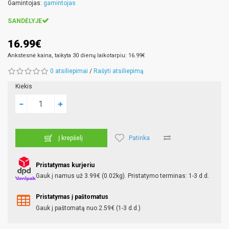
Gamintojas:
gamintojas
SANDĖLYJE
16.99€
Ankstesnė kaina, taikyta 30 dienų laikotarpiu: 16.99€
0 atsiliepimai
/
Rašyti atsiliepimą
Kiekis
Patinka
Į krepšelį
Pristatymas kurjeriu
Gauk į namus už 3.99€ (0.02kg). Pristatymo terminas: 1-3 d.d.
Pristatymas į paštomatus
Gauk į paštomatą nuo 2.59€ (1-3 d.d.)