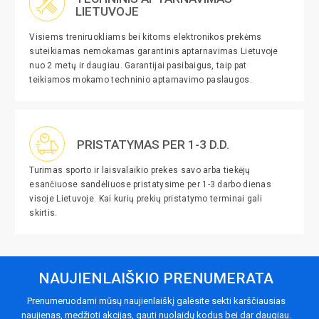
LIETUVOJE
Visiems treniruokliams bei kitoms elektronikos prekėms
suteikiamas nemokamas garantinis aptarnavimas Lietuvoje
nuo 2 metų ir daugiau. Garantijai pasibaigus, taip pat
teikiamos mokamo techninio aptarnavimo paslaugos.
PRISTATYMAS PER 1-3 D.D.
Turimas sporto ir laisvalaikio prekes savo arba tiekėjų
esančiuose sandėliuose pristatysime per 1-3 darbo dienas
visoje Lietuvoje. Kai kurių prekių pristatymo terminai gali
skirtis.
NAUJIENLAIŠKIO PRENUMERATA
Prenumeruodami mūsų naujienlaiškį galėsite sekti karščiausias
naujienas, medžioti akcijas, gauti nuolaidų kodus bei dar daugiau.