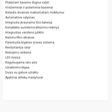
Plokščiam baseino dugnui valyti
Viršžeminiai ir požeminiai baseinai
Belaidis dizainas maksimaliam mobilumui
Automatinis valymas
Integruota įkraunama ličio baterija
Komplekte surinkimo/atkūrimo rinkinys
Integruotas vandens jutiklis
Nailono filtro ekranas
Patentuota krypties srovės sistema
Neslystantys ratai
Nešiojimo rankena
LED šviesa
Reguliuojama rato ašis
Užrakinimo klipas
Durys su galvos užraktu
Apatiniai atliekų maišytuvai