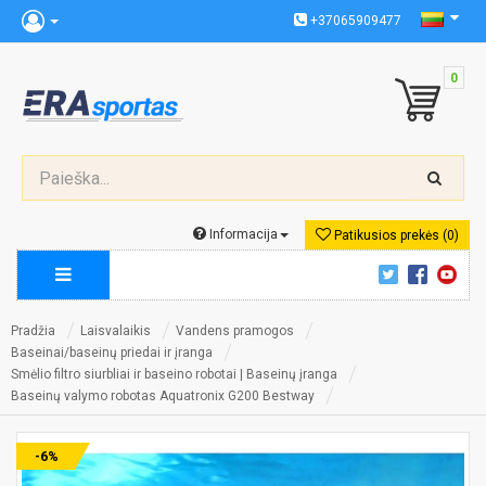
+37065909477
0
Informacija
Patikusios prekės (0)
Pradžia
Laisvalaikis
Vandens pramogos
Baseinai/baseinų priedai ir įranga
Smėlio filtro siurbliai ir baseino robotai | Baseinų įranga
Baseinų valymo robotas Aquatronix G200 Bestway
-6%