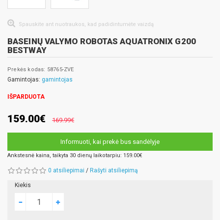
Spauskite ant nuotraukos, kad padidintumėte vaizdą
BASEINŲ VALYMO ROBOTAS AQUATRONIX G200
BESTWAY
Prekės kodas: 58765-ZVE
Gamintojas:
gamintojas
IŠPARDUOTA
159.00€
169.99€
Informuoti, kai prekė bus sandėlyje
Ankstesnė kaina, taikyta 30 dienų laikotarpiu: 159.00€
0 atsiliepimai
/
Rašyti atsiliepimą
Kiekis