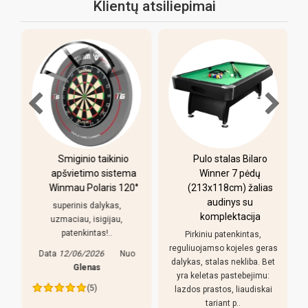
Klientų atsiliepimai
-
Smiginio taikinio
Pulo stalas Bilaro
apšvietimo sistema
Winner 7 pėdų
Winmau Polaris 120°
(213x118cm) žalias
o
audinys su
i
superinis dalykas,
komplektacija
uzmaciau, isigijau,
patenkintas!..
Pirkiniu patenkintas,
r
reguliuojamso kojeles geras
Data
12/06/2026
Nuo
dalykas, stalas nekliba. Bet
Glenas
yra keletas pastebejimu:
(5)
lazdos prastos, liaudiskai
tariant p..