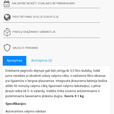
GALIMYBĖ MOKĖTI 3 DALIMIS BE PABRANGIMO
PRISTATYMAS VISOJE EUROPOJE
PINIGŲ GRĄŽINIMO GARANTIJA
SAUGUS PIRKIMAS
Aprašymas
Atsiliepimai (0)
Dideliame pagrindo skyriuje gali būti įstrigę iki 3,5 litro šiukšlių, todėl
jums nereikės jo ištuštinti vidury valymo ciklo, o nailoninis filtro ekranas
yra ilgaamžis ir lengvai plaunamas. Integruota įkraunama baterija leidžia
atlikti 90 minučių valymo ciklą ilgesniam valymo laikotarpiui, o pilnai
įkrauti reikia tik 5–6 valandų. Valiklis tinka visiems antžeminiams ir
požeminiams baseinams plokščiu dugnu.
Svoris 9.1 kg
Specifikacijos:
Autonominis valymo robotas