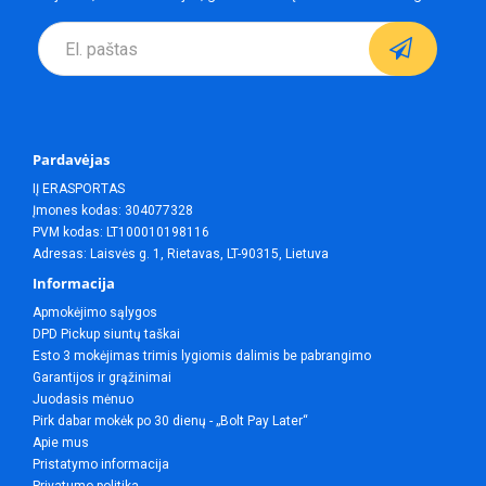
Pardavėjas
IĮ ERASPORTAS
Įmones kodas: 304077328
PVM kodas: LT100010198116
Adresas: Laisvės g. 1, Rietavas, LT-90315, Lietuva
Informacija
Apmokėjimo sąlygos
DPD Pickup siuntų taškai
Esto 3 mokėjimas trimis lygiomis dalimis be pabrangimo
Garantijos ir grąžinimai
Juodasis mėnuo
Pirk dabar mokėk po 30 dienų - „Bolt Pay Later“
Apie mus
Pristatymo informacija