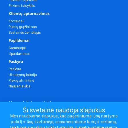
Privatumo politika
Pirkimo taisyklės
Klientų aptarnavimas
Kontaktai
Prekių grąžinimas
Svetainės žemėlapis
Papildomai
Gamintojai
Išpardavimas
Paskyra
Paskyra
Užsakymų istorija
Prekių atmintinė
Naujienlaiškis
Mes socialiniuose tinkluose
Ši svetainė naudoja slapukus
Mes naudojame slapukus, kad pagerintume jūsų naršymo
patirtį mūsų svetainėje, suasmenintume turinį ir reklamą,
Visos teisės saugomos.
teiktume socialinių tinklų funkcijas ir analizuotume srautą.